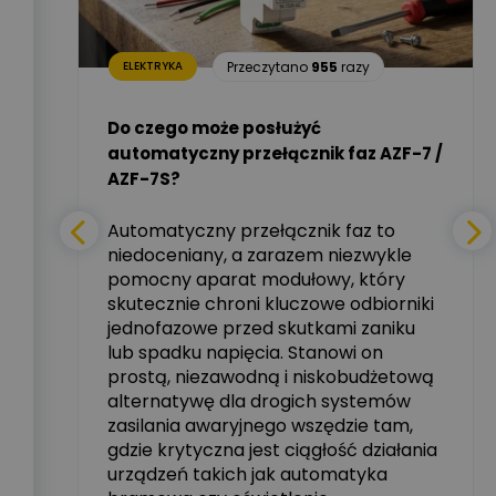
Dariusz Placek
1
razy
Ekspert mgr inż.
Zadaj pytanie
elektronik i informatyk,
Hager Polska Sp. z o.o.
Przeczytano
955
razy
ELEKTRYKA
i –
Aleksander NKT
Zadaj pytanie
Do czego może posłużyć
Ekspert
automatyczny przełącznik faz AZF-7 /
mie
AZF-7S?
nych
Tomasz Salak
Zadaj pytanie
Ekspert
Automatyczny przełącznik faz to
niedoceniany, a zarazem niezwykle
tały
pomocny aparat modułowy, który
Ekspert ABB
skutecznie chroni kluczowe odbiorniki
Zadaj pytanie
zowe
Ekspert, ABB
jednofazowe przed skutkami zaniku
lub spadku napięcia. Stanowi on
Michał Szulborski
prostą, niezawodną i niskobudżetową
Ekspert ETI - Dr inż. w
alternatywę dla drogich systemów
dziedzinie Aparatów
Zadaj pytanie
Elektrycznych / Senior
zasilania awaryjnego wszędzie tam,
R&D Scientist / Product
gdzie krytyczna jest ciągłość działania
Manager
urządzeń takich jak automatyka
rzez