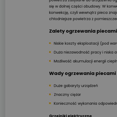
powietrza zasysane do urządzenia og
się w dolnej części obudowy. W konw
konwekcję, czyli wewnątrz pieca znaj
chłodniejsze powietrza z pomieszczen
Zalety ogrzewania piecam
Niskie koszty eksploatacji (pod wa
Duża niezawodność pracy i niska 
Możliwość akumulacji energii ciepln
Wady ogrzewania piecami
Duże gabaryty urządzeń
Znaczny ciężar
Konieczność wykonania odpowiedniej
Grzejniki elektryczne