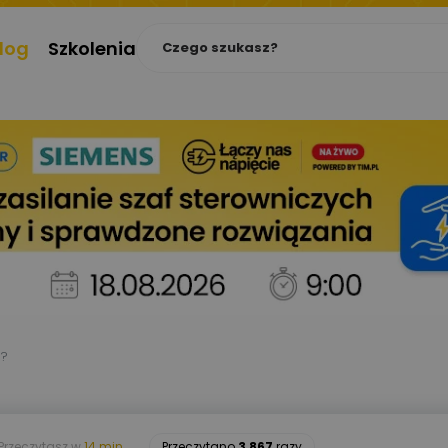
log
Szkolenia
e?
Przeczytasz w
14 min.
Przeczytano
3 867
razy