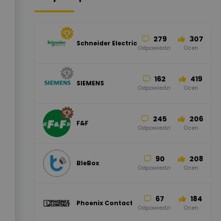
279
307
Schneider Electric
Odpowiedzi
Ocen
162
419
SIEMENS
Odpowiedzi
Ocen
245
206
F&F
Odpowiedzi
Ocen
90
208
BleBox
Odpowiedzi
Ocen
67
184
Phoenix Contact
Odpowiedzi
Ocen