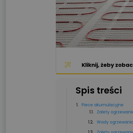
Kliknij, żeby zob
Spis treści
Piece akumulacyjne
Zalety ogrzewan
Wady ogrzewania
Zalety ogrzewania