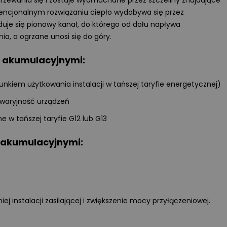
rzewania się i zostaje wydmuchane przez szczeliny znajdujące
Przeczytano
81
ENERGIA ODNAWIALNA
encjonalnym rozwiązaniu ciepło wydobywa się przez
duje się pionowy kanał, do którego od dołu napływa
ia, a ogrzane unosi się do góry.
Magazyny energii do fotowoltaik
jaki model wybrać?
i akumulacyjnymi:
Wprowadzenie rozliczeń w syste
net-billingu oraz taryf dynamicz
runkiem użytkowania instalacji w tańszej taryfie energetycznej)
w Polsce sprawiło, że domowe
awaryjność urządzeń
magazyny energii przestały być
technologiczną ciekawostką, a s
e w tańszej taryfie G12 lub G13
się koniecznością ekonomiczną.
W tym artykule analizujemy kluc
 akumulacyjnymi:
parametry akumulatorów,
porównujemy systemy
niskonapięciowe
z wysokonapięciowymi oraz
wskazujemy najczęstsze błędy
 instalacji zasilającej i zwiększenie mocy przyłączeniowej.
montażowe, które decydują
o bezawaryjnej pracy instalacji p