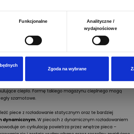
kresie od 1 kwietnia do 30 września) jest w godzinach 7:00 –
ernika do 31 marca), również pomiędzy 7:00, a 13:00,
Funkcjonalne
Analityczne /
wydajnościowe
iązuje od 19:00 do 22:00, zimą zaś, od 16:00 do 21:.00,
zuje w godzinach: 13:00 – 19:00 i 22:00 – 7:00, zimą natomiast
 i 21:00 – 7:00.
 w automatykę sterująca fazami ładowania i rozładowania.
zbędnych
Zgoda na wybrane
Z
ę elektryczną i akumuluje ciepło podczas fazy ładunku -
ania. Aby to było możliwe, muszą mieć specjalną do tego celu
z metalowej obudowy znajdziemy grzałki elektryczne, a wokół
ulujące ciepło. Formę takiego magazynu cieplnego mogą
 cegły szamotowe.
źć piece z rozładowanie statycznym oraz te bardziej
m dynamicznym.
W piecach z dynamicznym rozładowaniem
powoduje on cyrkulację powietrza przez wnętrze pieca –