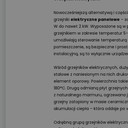
Nowocześniejszą alternatywą i częś
grzejniki
elektryczne panelowe
– s
W do nawet 2 kW. Wyposażone są w 
grzejnikiem w zakresie temperatur 5
umożliwiają sterowanie temperaturą z
pomieszczenie, są bezpieczne i proste
instalacyjną, są to wyłącznie urządz
Wśród grzejników elektrycznych, du
stalowe z naniesionym na nich dru
element oporowy. Powierzchnia takie
180°C. Drugą odmianą płyt grzejnych 
z naturalnego marmuru, ogrzewana j
grzejny zatopiony w masie ceramiczne
akumulacji ciepła – która oddaje po 
Odrębną grupą grzejników elektryczn