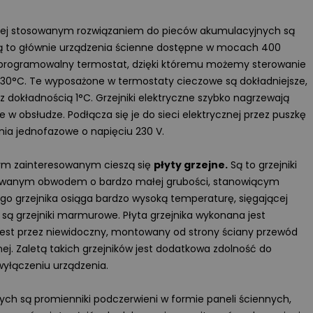
długie lata.
ciej stosowanym rozwiązaniem do pieców akumulacyjnych są
Więcej
ą to głównie urządzenia ścienne dostępne w mocach 400
programowalny termostat, dzięki któremu możemy sterowanie
-30°C. Te wyposażone w termostaty cieczowe są dokładniejsze,
 dokładnością 1°C. Grzejniki elektryczne szybko nagrzewają
 w obsłudze. Podłącza się je do sieci elektrycznej przez puszkę
enia jednofazowe o napięciu 230 V.
żym zainteresowanym cieszą się
płyty grzejne.
Są to grzejniki
kowanym obwodem o bardzo małej grubości, stanowiącym
go grzejnika osiąga bardzo wysoką temperaturę, sięgającej
są grzejniki marmurowe. Płyta grzejnika wykonana jest
est przez niewidoczny, montowany od strony ściany przewód
j. Zaletą takich grzejników jest dodatkowa zdolność do
wyłączeniu urządzenia.
Wyświetlono
3 9
WIDEOPREZENTACJA
ych są promienniki podczerwieni w formie paneli ściennych,