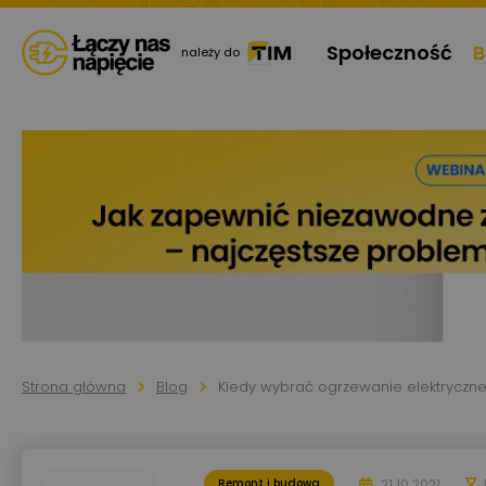
Społeczność
B
należy do
Strona główna
Blog
Kiedy wybrać ogrzewanie elektryczn
21.10.2021
Remont i budowa