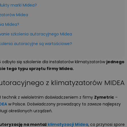
dukty marki Midea?
yzatorów Midea
nia Midea?
anie szkolenia autoracyjnego Midea
olenia autoracyjne są wartościowe?
25 odbyło się szkolenie dla instalatorów klimatyzatorów
jednego
ie tego typu sprzętu firmy Midea.
autoracyjnego z klimatyzatorów MIDEA
technik z wieloletnim doświadczeniem z firmy
Zymetric
–
DEA
w Polsce. Doświadczony prowadzący to zawsze najlepszy
ługi określonych urządzeń.
utoryzację na montaż
klimatyzacji Midea
, co przynosi spore