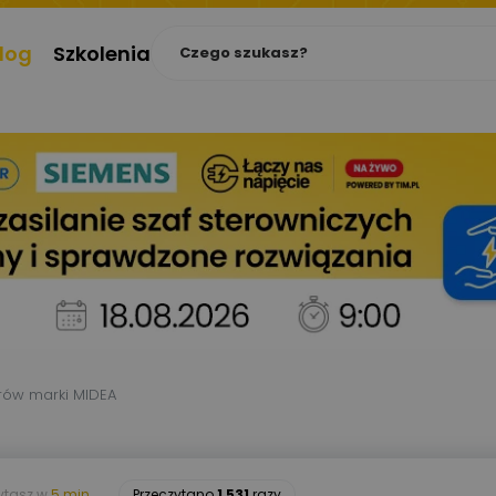
log
Szkolenia
orów marki MIDEA
ytasz w
5 min.
Przeczytano
1 531
razy