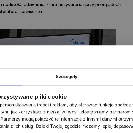
t możliwość udzielenia 7-letniej gwarancji przy przeglądach
alatora, serwisanta.
Szczegóły
orzystywane pliki cookie
ersonalizowania treści i reklam, aby oferować funkcje społecz
 o tym, jak korzystasz z naszej witryny, udostępniamy partnero
Partnerzy mogą połączyć te informacje z innymi danymi otrzym
nia z ich usług. Dzięki Twojej zgodzie możemy lepiej dopasow