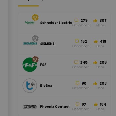
279
307
Schneider Electric
Odpowiedzi
Ocen
162
419
SIEMENS
Odpowiedzi
Ocen
245
206
F&F
Odpowiedzi
Ocen
90
208
BleBox
Odpowiedzi
Ocen
67
184
Phoenix Contact
Odpowiedzi
Ocen