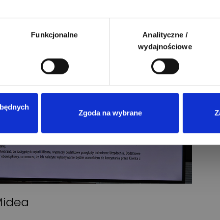
Funkcjonalne
Analityczne /
wydajnościowe
zbędnych
Zgoda na wybrane
Z
Midea