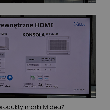
długie lata.
Więcej
Wyświetlono
3 9
WIDEOPREZENTACJA
produkty marki Midea?