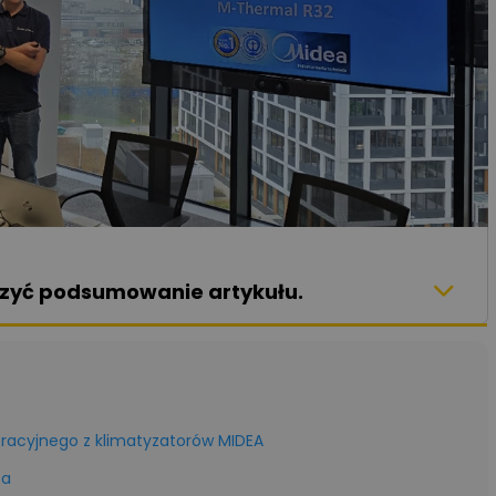
aczyć podsumowanie artykułu.
oracyjnego z klimatyzatorów MIDEA
ea