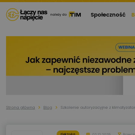
Społeczność
B
należy do
Strona główna
Blog
Szkolenie autoryzacyjne z klimatyzat
02.12.2025
Przecz
Elektryka