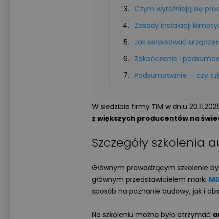
Czym wyróżniają się pro
Zasady instalacji klimat
Jak serwisować urządze
Zakończenie i podsumow
Podsumowanie — czy szk
W siedzibie firmy TIM w dniu 20.11.20
z większych producentów na świec
Szczegóły szkolenia 
Głównym prowadzącym szkolenie był 
głównym przedstawicielem marki
MI
sposób na poznanie budowy, jak i obs
Na szkoleniu można było otrzymać
a