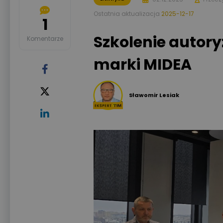
Ostatnia aktualizacja
2025-12-17
1
Szkolenie autor
Komentarze
marki MIDEA
Sławomir Lesiak