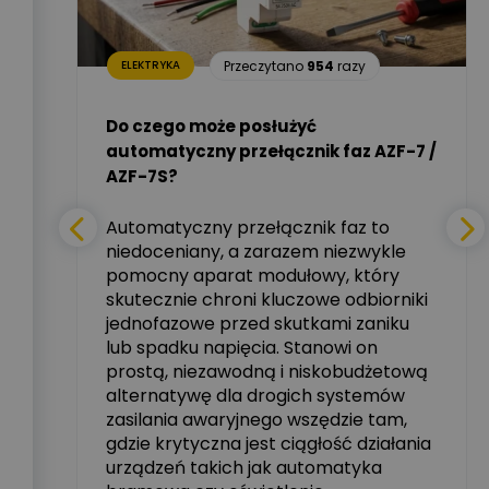
Dariusz Placek
09
razy
Ekspert mgr inż.
Zadaj pytanie
elektronik i informatyk,
Hager Polska Sp. z o.o.
Przeczytano
954
razy
ELEKTRYKA
i –
Aleksander NKT
Zadaj pytanie
Do czego może posłużyć
Ekspert
automatyczny przełącznik faz AZF-7 /
mie
AZF-7S?
nych
Tomasz Salak
Zadaj pytanie
Ekspert
Automatyczny przełącznik faz to
niedoceniany, a zarazem niezwykle
tały
pomocny aparat modułowy, który
Ekspert ABB
skutecznie chroni kluczowe odbiorniki
Zadaj pytanie
zowe
Ekspert, ABB
jednofazowe przed skutkami zaniku
lub spadku napięcia. Stanowi on
Michał Szulborski
prostą, niezawodną i niskobudżetową
Ekspert ETI - Dr inż. w
alternatywę dla drogich systemów
dziedzinie Aparatów
Zadaj pytanie
Elektrycznych / Senior
zasilania awaryjnego wszędzie tam,
R&D Scientist / Product
gdzie krytyczna jest ciągłość działania
Manager
urządzeń takich jak automatyka
rzez