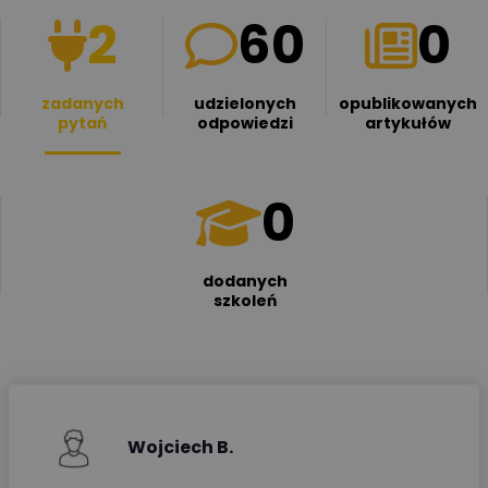
2
60
0
zadanych
udzielonych
opublikowanych
pytań
odpowiedzi
artykułów
0
dodanych
szkoleń
Wojciech B.