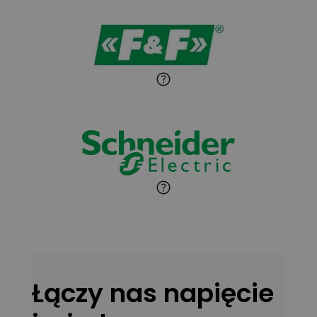
detali
Paweł Sekuła
Zadaj pytanie
Ekspert Instalator
Jaroslaw Wiater
Zadaj pytanie
Ekspert
Marcin Pełech
Zadaj pytanie
Ekspert
Łączy nas napięcie