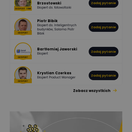
Brzostowski
Zadaj pytanie
532
714
boss
Ekspert ds. fotowoltaiki
Odpowiedzi
Ocen
Piotr Bibik
Ekspert ds. Inteligentnych
Zadaj pytanie
796
244
budynków, Salama Piotr
DawidZak
Bibik
Odpowiedzi
Ocen
Bartłomiej Jaworski
Zadaj pytanie
Ekspert
Krystian Czerkas
Zadaj pytanie
Ekspert Product Manager
Zobacz wszystkich
Jacek Niżyński
Ekspert Elektromechanik,
Zadaj pytanie
mechanik
Redakcja
Zadaj pytanie
Ekspert ds. prądu