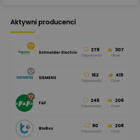
Aktywni producenci
279
307
Schneider Electric
Odpowiedzi
Ocen
162
419
SIEMENS
Odpowiedzi
Ocen
245
206
F&F
Odpowiedzi
Ocen
90
208
BleBox
Odpowiedzi
Ocen