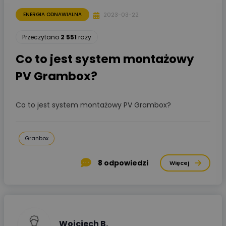
2023-03-22
ENERGIA ODNAWIALNA
Przeczytano
2 551
razy
Co to jest system montażowy
PV Grambox?
Co to jest system montażowy PV Grambox?
Granbox
8
odpowiedzi
Więcej
Wojciech B.