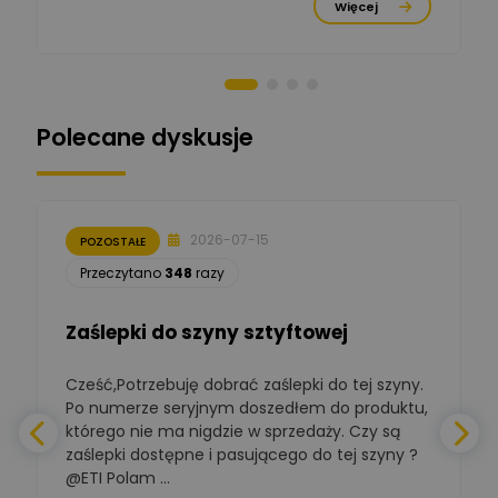
Ekspert Menadżer
Zadaj pytanie
Więcej
Produktu, TIM S.A
Norbert Kiszka
Zadaj pytanie
Ekspert ds. zabezpieczeń
Polecane dyskusje
Moderator
Zbigniew
Zadaj pytanie
Ekspert Początkujący
2026-07-15
POZOSTAŁE
Łukasz Nowak
Przeczytano
348
razy
Ekspert ds. automatyki
Zadaj pytanie
budynkowej
Zaślepki do szyny sztyftowej
Polska Izba
Gospodarcza
Zadaj pytanie
Elektrotechniki
Cześć,Potrzebuję dobrać zaślepki do tej szyny.
W
Ekspert ds. normalizacji
Po numerze seryjnym doszedłem do produktu,
którego nie ma nigdzie w sprzedaży. Czy są
BOWWE
zaślepki dostępne i pasującego do tej szyny ?
a
Ekspert ds. rozwoju
Zadaj pytanie
biznesu w sektorze online
@ETI Polam ...
i technologii