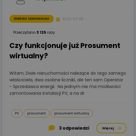
2022-07-28
ENERGIA ODNAWIALNA
Przeczytano
3 125
razy
Czy funkcjonuje już Prosument
wirtualny?
Witam, Dwie nieruchomości należące do tego samego
właściciela, dwa osobne liczniki, ale ten sam Operator
- Sprzedawca energii. Na jednym nie ma możliwości
zamontowania instalacji PV, a na dr
PV
prosument
prosument wirtualny
3
odpowiedzi
Więcej