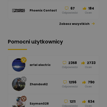
67
184
Phoenix Contact
Odpowiedzi
Ocen
Zobacz wszystkich
26
113
automatyka pollin
Odpowiedzi
Ocen
Pomocni użytkownicy
34
86
Hager
Odpowiedzi
Ocen
2358
2733
artel electric
47
67
ELKO-BIS Systemy
Odpowiedzi
Ocen
Odgromowe
Odpowiedzi
Ocen
1256
790
Zhandos62
50
59
Odpowiedzi
Ocen
Zamel
Odpowiedzi
Ocen
1211
634
Szymon028
52
45
Odpowiedzi
Ocen