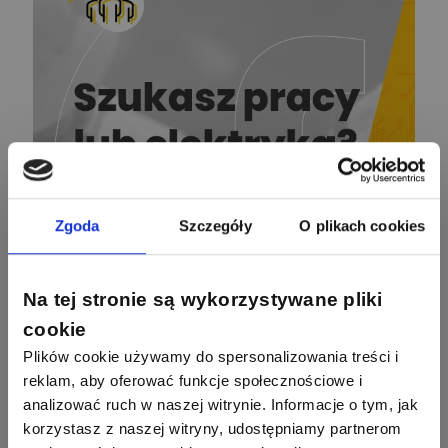
Krzysztof
Stelęgowski
Zadaj pytanie
Ekspert
EL-ROJ
Ekspert
Zadaj pytanie
Automatyk/Elektryk/Mana
ger
Mariusz Pajkowski
Zadaj pytanie
Ekspert
Zgoda
Szczegóły
O plikach cookies
Grzegorz Chudzik
Na tej stronie są wykorzystywane pliki
Zadaj pytanie
Ekspert
cookie
Polecane artykuły
Plików cookie używamy do spersonalizowania treści i
Łukasz Bronicz
Ekspert ds. technologii
Zadaj pytanie
reklam, aby oferować funkcje społecznościowe i
komputerowych
analizować ruch w naszej witrynie. Informacje o tym, jak
korzystasz z naszej witryny, udostępniamy partnerom