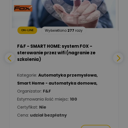
Renata
Januszewska
Zadaj pytanie
Ekspert Inżynieria
bezpieczeństwa
Wyświetlono
277
razy
ON-LINE
Adam Włastowski
Zadaj pytanie
Ekspert
F&F - SMART HOME: system FOX -
sterowanie przez wifi (nagranie ze
Daniel Michalik
szkolenia)
Zadaj pytanie
Ekspert Elektryk
Kategorie:
Automatyka przemysłowa
,
Tomasz Kowalski
Smart Home - automatyka domowa
,
Zadaj pytanie
Ekspert Elektryk
Organizator:
F&F
Estymowania ilość miejsc:
100
Damian
Chróściński
Zadaj pytanie
Certyfikat:
Nie
Ekspert
Cena:
udział bezpłatny
Michał Cichosz