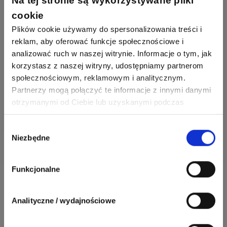
Na tej stronie są wykorzystywane pliki
cookie
Zaloguj przez Facebooka
Plików cookie używamy do spersonalizowania treści i
reklam, aby oferować funkcje społecznościowe i
analizować ruch w naszej witrynie. Informacje o tym, jak
korzystasz z naszej witryny, udostępniamy partnerom
Zaloguj się i zadaj pytanie
społecznościowym, reklamowym i analitycznym.
Partnerzy mogą połączyć te informacje z innymi danymi
otrzymanymi od Ciebie lub uzyskanymi podczas
Nie masz jeszcze konta?
Załóż konto
.
korzystania z ich usług. Dzięki Twojej zgodzie możemy
lepiej dopasować ofertę do Twoich zainteresowań i
Wybór
Niezbędne
preferencji.
zgody
Funkcjonalne
Patroni serwisu:
Analityczne / wydajnościowe