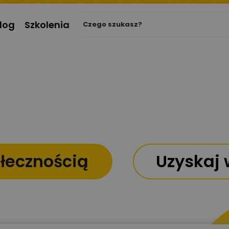
log
Szkolenia
ołecznością
Uzyskaj 