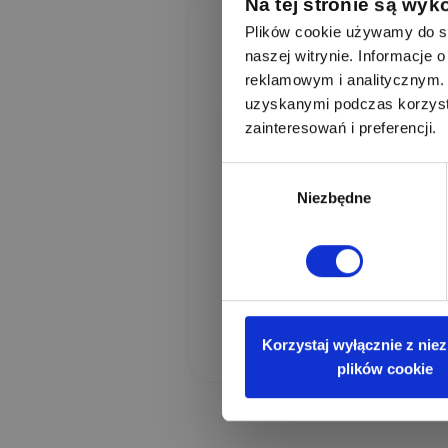
Na tej stronie są wyk
Zaloguj się, 
Plików cookie używamy do sp
naszej witrynie. Informacje
reklamowym i analitycznym. 
uzyskanymi podczas korzysta
zainteresowań i preferencji.
Adres e-mail
Wybór
Zapamiętaj mnie
Niezbędne
zgody
Zaloguj przez Goog
Korzystaj wyłącznie z nie
plików cookie