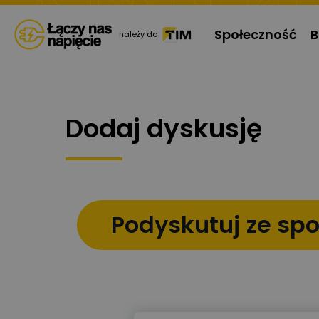
Społeczność
B
należy do
Dodaj dyskusję
Podyskutuj ze sp