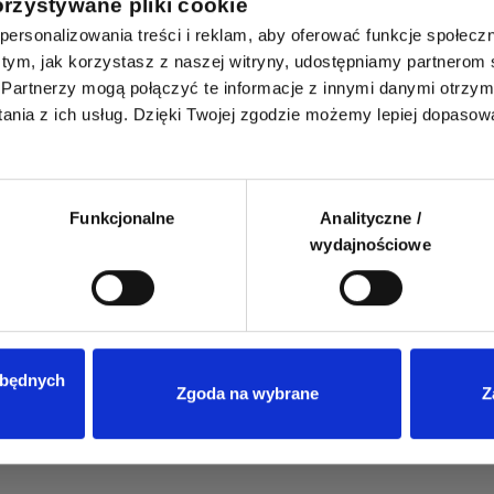
orzystywane pliki cookie
aby zadać pytanie
ersonalizowania treści i reklam, aby oferować funkcje społecz
 o tym, jak korzystasz z naszej witryny, udostępniamy partnero
Partnerzy mogą połączyć te informacje z innymi danymi otrzym
nia z ich usług. Dzięki Twojej zgodzie możemy lepiej dopasow
Hasło
Nie pamiętam hasła
Funkcjonalne
Analityczne /
wydajnościowe
Zaloguj przez Facebooka
le
Nie masz jeszcze konta?
Załóż konto
.
zbędnych
Zgoda na wybrane
Z