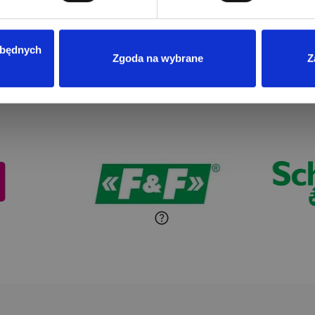
zbędnych
Zgoda na wybrane
Z