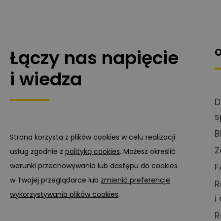
Łączy nas napięcie
O
i wiedza
D
s
B
Strona korzysta z plików cookies w celu realizacji
Z
usług zgodnie z
polityką cookies
. Możesz określić
warunki przechowywania lub dostępu do cookies
F
w Twojej przeglądarce lub
zmienić preferencje
R
wykorzystywania plików cookies
.
i
R