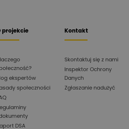
 projekcie
Kontakt
laczego
Skontaktuj się z nami
połeczność?
Inspektor Ochrony
log ekspertów
Danych
asady społeczności
Zgłaszanie nadużyć
AQ
egulaminy
 dokumenty
aport DSA