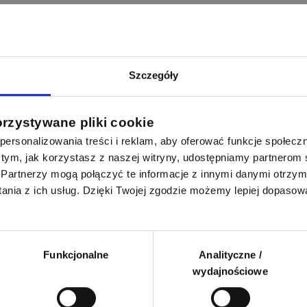
ie odwiedza serwis laczynasnapiecie.pl?
Szczegóły
cji oraz plasowaniu
orzystywane pliki cookie
ersonalizowania treści i reklam, aby oferować funkcje społecz
 o tym, jak korzystasz z naszej witryny, udostępniamy partnero
Partnerzy mogą połączyć te informacje z innymi danymi otrzym
nia z ich usług. Dzięki Twojej zgodzie możemy lepiej dopasow
Funkcjonalne
Analityczne /
plasowanie / rekomendacja
wydajnościowe