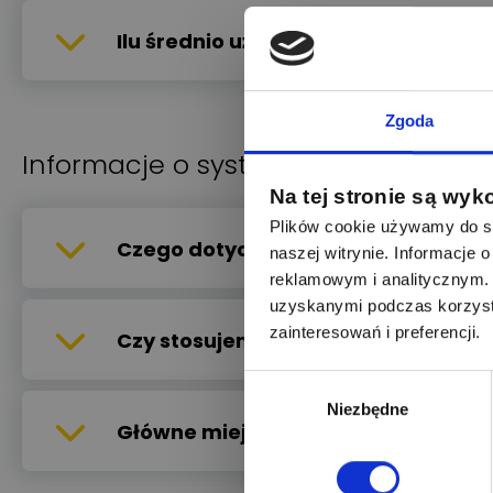
Ilu średnio użytkowników miesięczn
Zgoda
Informacje o systemach rekomenda
Na tej stronie są wyk
Plików cookie używamy do sp
Czego dotyczy ta informacja?
naszej witrynie. Informacje
reklamowym i analitycznym. 
uzyskanymi podczas korzysta
zainteresowań i preferencji.
Czy stosujemy profilowanie?
Wybór
Niezbędne
zgody
Główne miejsca, w których działa 