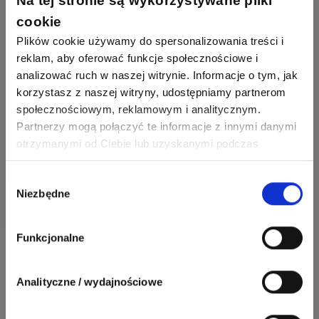
Na tej stronie są wykorzystywane pliki
cookie
Zaloguj przez Facebooka
Plików cookie używamy do spersonalizowania treści i
reklam, aby oferować funkcje społecznościowe i
analizować ruch w naszej witrynie. Informacje o tym, jak
korzystasz z naszej witryny, udostępniamy partnerom
Zaloguj się i zadaj pytanie
społecznościowym, reklamowym i analitycznym.
Partnerzy mogą połączyć te informacje z innymi danymi
otrzymanymi od Ciebie lub uzyskanymi podczas
Nie masz jeszcze konta?
Załóż konto
.
korzystania z ich usług. Dzięki Twojej zgodzie możemy
lepiej dopasować ofertę do Twoich zainteresowań i
Wybór
Niezbędne
preferencji.
zgody
Funkcjonalne
Patroni serwisu:
Analityczne / wydajnościowe