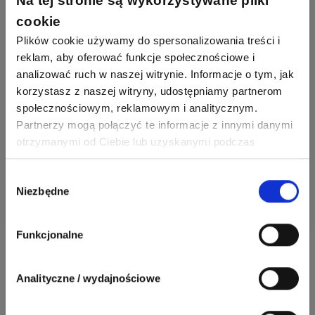
Na tej stronie są wykorzystywane pliki
cookie
Zaloguj przez Facebooka
Plików cookie używamy do spersonalizowania treści i
reklam, aby oferować funkcje społecznościowe i
analizować ruch w naszej witrynie. Informacje o tym, jak
korzystasz z naszej witryny, udostępniamy partnerom
Zaloguj się i zadaj pytanie
społecznościowym, reklamowym i analitycznym.
Partnerzy mogą połączyć te informacje z innymi danymi
otrzymanymi od Ciebie lub uzyskanymi podczas
Nie masz jeszcze konta?
Załóż konto
.
korzystania z ich usług. Dzięki Twojej zgodzie możemy
lepiej dopasować ofertę do Twoich zainteresowań i
Wybór
Niezbędne
preferencji.
zgody
Funkcjonalne
Patroni serwisu:
Analityczne / wydajnościowe