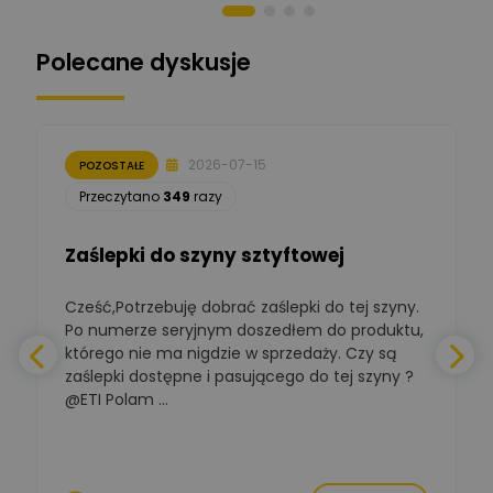
Norbert Kiszka
Zadaj pytanie
Ekspert ds. zabezpieczeń
Polecane dyskusje
Moderator
Zbigniew
Zadaj pytanie
Ekspert Początkujący
2026-07-15
POZOSTAŁE
Łukasz Nowak
Przeczytano
349
razy
Ekspert ds. automatyki
Zadaj pytanie
budynkowej
Zaślepki do szyny sztyftowej
Polska Izba
Gospodarcza
Zadaj pytanie
Elektrotechniki
Cześć,Potrzebuję dobrać zaślepki do tej szyny.
W
Ekspert ds. normalizacji
Po numerze seryjnym doszedłem do produktu,
którego nie ma nigdzie w sprzedaży. Czy są
BOWWE
zaślepki dostępne i pasującego do tej szyny ?
a
Ekspert ds. rozwoju
Zadaj pytanie
biznesu w sektorze online
@ETI Polam ...
i technologii
a
komputerowych
Mariusz Borowy
p