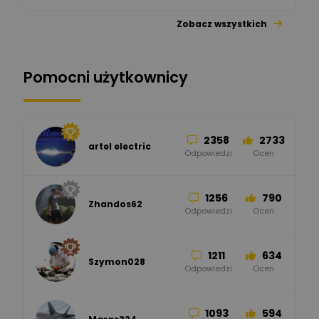
Zobacz wszystkich
26
113
automatyka pollin
Odpowiedzi
Ocen
Pomocni użytkownicy
34
86
Hager
Odpowiedzi
Ocen
2358
2733
artel electric
47
67
ELKO-BIS Systemy
Odpowiedzi
Ocen
Odgromowe
Odpowiedzi
Ocen
1256
790
Zhandos62
50
59
Odpowiedzi
Ocen
Zamel
Odpowiedzi
Ocen
1211
634
Szymon028
52
45
Odpowiedzi
Ocen
WAGO
Odpowiedzi
Ocen
1093
594