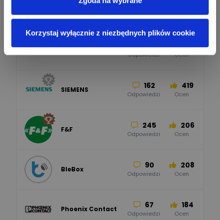
Aktywni producenci
Zgoda na wybrane
Korzystaj wyłącznie z niezbędnych plików cookie
279
307
Schneider Electric
Odpowiedzi
Ocen
162
419
SIEMENS
Odpowiedzi
Ocen
245
206
F&F
Odpowiedzi
Ocen
90
208
BleBox
Odpowiedzi
Ocen
67
184
Phoenix Contact
Odpowiedzi
Ocen