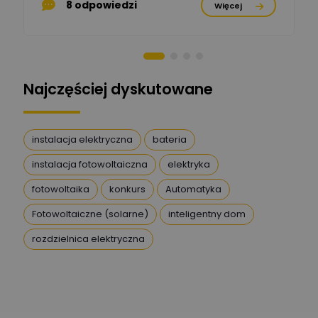
Ekspert ds. remontu starej
Zadaj pytanie
8 odpowiedzi
Więcej
chaty
Stanisław Rak
Zadaj pytanie
Ekspert P&PM
Najczęściej dyskutowane
Artur Dudek
Zadaj pytanie
Ekspert
instalacja elektryczna
bateria
instalacja fotowoltaiczna
elektryka
DanielM
Zadaj pytanie
Ekspert
fotowoltaika
konkurs
Automatyka
Fotowoltaiczne (solarne)
inteligentny dom
Przemysław
Szafrański
Zadaj pytanie
rozdzielnica elektryczna
Ekspert
Karol
Zadaj pytanie
Ekspert Elektryk