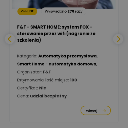
Wyświetlono
278
razy
ON-LINE
Adam Włastowski
Zadaj pytanie
Ekspert
F&F - SMART HOME: system FOX -
sterowanie przez wifi (nagranie ze
Daniel Michalik
szkolenia)
Zadaj pytanie
Ekspert Elektryk
Kategorie:
Automatyka przemysłowa
,
Tomasz Kowalski
Smart Home - automatyka domowa
,
Zadaj pytanie
Ekspert Elektryk
Organizator:
F&F
Estymowania ilość miejsc:
100
Damian
Chróściński
Zadaj pytanie
Certyfikat:
Nie
Ekspert
Cena:
udział bezpłatny
Michał Cichosz
Ekspert Menadżer
Zadaj pytanie
Więcej
Produktu, TIM S.A