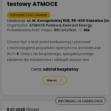
testowy ATMOCE
SZKOLENIE STACJONARNE
Lokalizacja:
ul. M. Konopnickiej 92B, 98-405 Galewice (woj
Organizator:
ATMOCE Polska & Ewerest Energy
Przewidywana ilość miejsc:
80
Certyfikat:
Nie
Chcesz być o krok przed konkurencją i pracować
z technologiami przyszłości opartymi na architekturze
AC?⚡🔋 Dołącz do bezpłatnego, specjalistycznego
szkolenia dla instalatorów i zdobądź zestaw test
Cena:
udział bezpłatny
Więcej
INFORMACJA HANDLOWA
8
07.2026
(Środa)