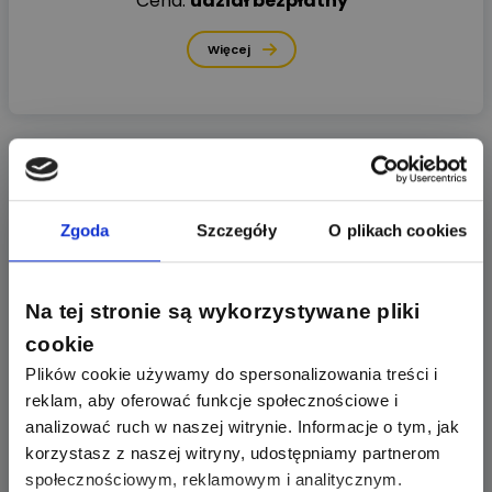
Cena:
udział bezpłatny
Więcej
10
03.2026
(Wtorek)
Zgoda
Szczegóły
O plikach cookies
Na tej stronie są wykorzystywane pliki
cookie
Plików cookie używamy do spersonalizowania treści i
reklam, aby oferować funkcje społecznościowe i
analizować ruch w naszej witrynie. Informacje o tym, jak
korzystasz z naszej witryny, udostępniamy partnerom
Ochrona przed przepięciami
społecznościowym, reklamowym i analitycznym.