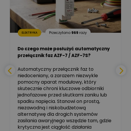
Dariusz Placek
Ekspert mgr inż. elektronik
Zadaj pytanie
i informatyk, Hager Polska
Sp. z o.o.
Aleksander NKT
Zadaj pytanie
Przeczytano
969
razy
ELEKTRYKA
Ekspert
Do czego może posłużyć automatyczny
Tomasz Salak
przełącznik faz AZF-7 / AZF-7S?
-
Zadaj pytanie
Ekspert
e
Automatyczny przełącznik faz to
niedoceniany, a zarazem niezwykle
Ekspert ABB
Zadaj pytanie
pomocny aparat modułowy, który
Ekspert, ABB
skutecznie chroni kluczowe odbiorniki
jednofazowe przed skutkami zaniku lub
Michał Szulborski
spadku napięcia. Stanowi on prostą,
Ekspert ETI - Dr inż. w
dziedzinie Aparatów
niezawodną i niskobudżetową
Zadaj pytanie
Elektrycznych / Senior
alternatywę dla drogich systemów
R&D Scientist / Product
Manager
zasilania awaryjnego wszędzie tam, gdzie
krytyczna jest ciągłość działania