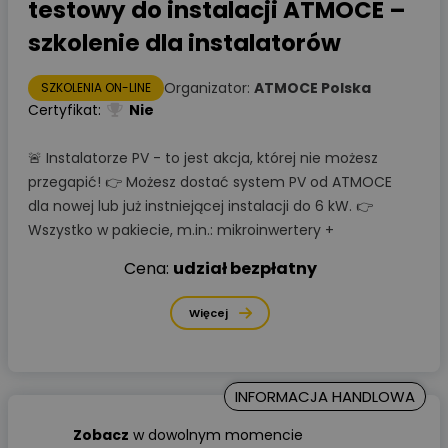
testowy do instalacji ATMOCE –
szkolenie dla instalatorów
Organizator:
ATMOCE Polska
SZKOLENIA ON-LINE
Certyfikat:
Nie
🚨 Instalatorze PV - to jest akcja, której nie możesz
przegapić! 👉 Możesz dostać system PV od ATMOCE
dla nowej lub już instniejącej instalacji do 6 kW. 👉
Wszystko w pakiecie, m.in.: mikroinwertery +
Cena:
udział bezpłatny
Więcej
INFORMACJA HANDLOWA
Zobacz
w dowolnym
momencie