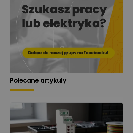
Ekspert
EL-ROJ
Ekspert
Zadaj pytanie
Automatyk/Elektryk/Mana
ger
Mariusz Pajkowski
Zadaj pytanie
Ekspert
Grzegorz Chudzik
Zadaj pytanie
Ekspert
Polecane artykuły
Łukasz Bronicz
Ekspert ds. technologii
Zadaj pytanie
komputerowych
Łukasz Barton
Zadaj pytanie
Ekspert Elektryk