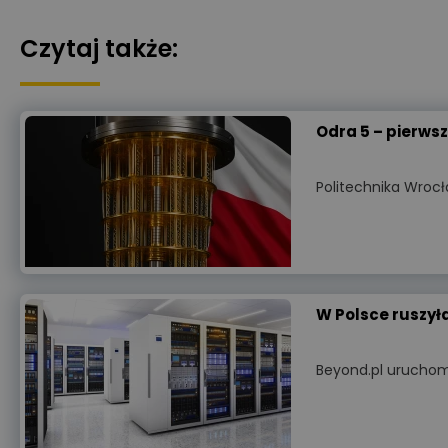
Czytaj także:
Odra 5 – pierws
Politechnika Wroc
W Polsce ruszyła
Beyond.pl uruchom