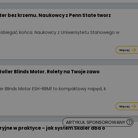
długie lata.
er bez krzemu. Naukowcy z Penn State tworz
Więcej
obiegać końca. Naukowcy z Uniwersytetu Stanowego w
Więcej
Roller Blinds Motor. Rolety na Twoje zawo
ller Blinds Motor ESH-RBM1 to kompaktowy napęd, k
Więcej
ARTYKUŁ SPONSOROWANY
Wyświetlono
3 9
WIDEOPREZENTACJA
ryjne w praktyce – jak system Skaler dba o