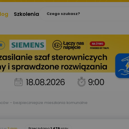
log
Szkolenia
ńców – bezpieczniejsze mieszkania komunalne
sz w
3 min.
Przeczytano
1 479
razy