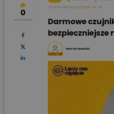
Ostatnia aktualizacja
2025-09-04
0
Darmowe czujnik
Komentarze
bezpieczniejsze
Marcin Nowicki