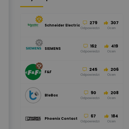
279
307
Schneider Electric
Odpowiedzi
Ocen
162
419
SIEMENS
Odpowiedzi
Ocen
245
206
F&F
Odpowiedzi
Ocen
90
208
BleBox
Odpowiedzi
Ocen
67
184
Phoenix Contact
Odpowiedzi
Ocen