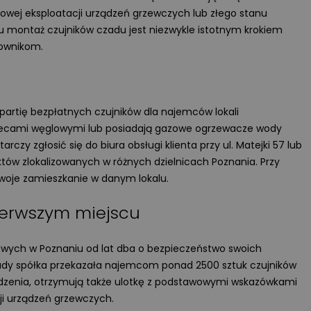
dłowej eksploatacji urządzeń grzewczych lub złego stanu
u montaż czujników czadu jest niezwykle istotnym krokiem
ownikom.
partię bezpłatnych czujników dla najemców lokali
iecami węglowymi lub posiadają gazowe ogrzewacze wody
arczy zgłosić się do biura obsługi klienta przy ul. Matejki 57 lub
tów zlokalizowanych w różnych dzielnicach Poznania. Przy
swoje zamieszkanie w danym lokalu.
ierwszym miejscu
wych w Poznaniu od lat dba o bezpieczeństwo swoich
ady spółka przekazała najemcom ponad 2500 sztuk czujników
ządzenia, otrzymują także ulotkę z podstawowymi wskazówkami
ji urządzeń grzewczych.