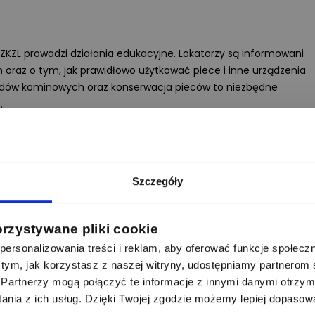
ZKZL prowadzi działania edukacyjne. Lokatorzy są informowani
oraz o tym, jak prawidłowo użytkować piece i inne urządzenia
odów kominowych oraz konserwacja pieców to niezbędne
.
m mieszkaniu?
ników czadu powinien być obowiązkowy we wszystkich
Szczegóły
 w lokalach komunalnych. Istnieje możliwość wprowadzenia
 montażu czujników czadu w nowo powstających budynkach
ych w stare instalacje grzewcze. Przepisy takie są już
orzystywane pliki cookie
a ich wprowadzenie w Polsce mogłoby znacząco wpłynąć na
ersonalizowania treści i reklam, aby oferować funkcje społecz
na i inne służby regularnie prowadzą akcje informacyjne
 o tym, jak korzystasz z naszej witryny, udostępniamy partnero
ązanych z zatruciem czadem oraz organizują programy
Partnerzy mogą połączyć te informacje z innymi danymi otrzym
owe regulacje mogłyby również zobowiązać zarządców
nia z ich usług. Dzięki Twojej zgodzie możemy lepiej dopasow
u tego typu urządzeń.