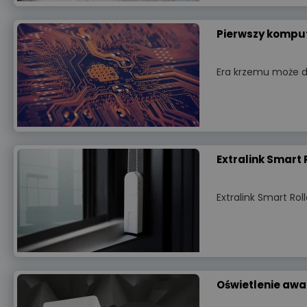
Pierwszy komput
Era krzemu może d
Extralink Smart 
Extralink Smart Ro
Oświetlenie awa