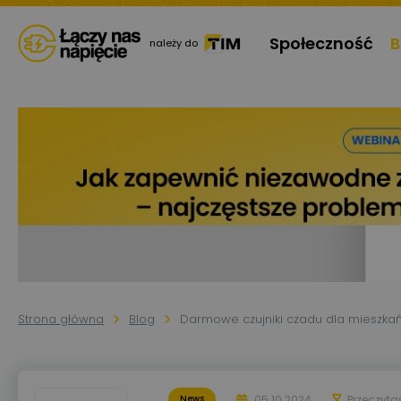
Społeczność
B
należy do
Strona główna
Blog
Darmowe czujniki czadu dla mieszka
05.10.2024
Przeczyta
News