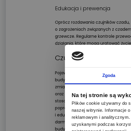
Edukacja i prewencja
Oprócz rozdawania czujników czadu, 
o zagrożeniach związanych z czadem 
grzewcze. Regularne kontrole przew
działania, które mogą uratować życie
Czujki dymu w każdy
Pojawiają się głosy, że montaż czuj
Zgoda
budynkach mieszkalnych, a nie tylko
zmian prawnych, które zobligują do
oraz tych już istniejących, wyposażon
Na tej stronie są wyk
stosowane w wielu krajach Europy, 
Plików cookie używamy do sp
poprawę bezpieczeństwa. Straż Pożar
naszej witrynie. Informacje
i edukacyjne na temat zagrożeń zwi
reklamowym i analitycznym. 
darmowego rozdawania czujników. N
uzyskanymi podczas korzysta
budynków wielorodzinnych do montaż