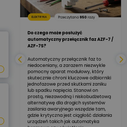
Dariusz Placek
06
razy
Ekspert mgr inż.
Zadaj pytanie
elektronik i informatyk,
Hager Polska Sp. z o.o.
Przeczytano
950
razy
ELEKTRYKA
i –
Aleksander NKT
Zadaj pytanie
Do czego może posłużyć
Ekspert
automatyczny przełącznik faz AZF-7 /
mie
AZF-7S?
nych
Tomasz Salak
Zadaj pytanie
Ekspert
Automatyczny przełącznik faz to
niedoceniany, a zarazem niezwykle
tały
pomocny aparat modułowy, który
Ekspert ABB
skutecznie chroni kluczowe odbiorniki
Zadaj pytanie
zowe
Ekspert, ABB
jednofazowe przed skutkami zaniku
lub spadku napięcia. Stanowi on
Michał Szulborski
prostą, niezawodną i niskobudżetową
Ekspert ETI - Dr inż. w
alternatywę dla drogich systemów
dziedzinie Aparatów
Zadaj pytanie
Elektrycznych / Senior
zasilania awaryjnego wszędzie tam,
R&D Scientist / Product
gdzie krytyczna jest ciągłość działania
Manager
urządzeń takich jak automatyka
rzez