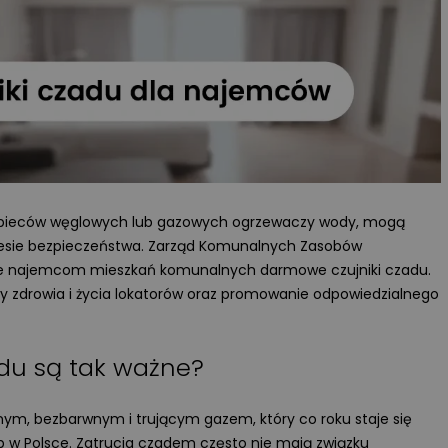
z pieców węglowych lub gazowych ogrzewaczy wody, mogą
resie bezpieczeństwa. Zarząd Komunalnych Zasobów
uje najemcom mieszkań komunalnych darmowe czujniki czadu.
y zdrowia i życia lokatorów oraz promowanie odpowiedzialnego
adu są tak ważne?
nnym, bezbarwnym i trującym gazem, który co roku staje się
ób w Polsce. Zatrucia czadem często nie mają związku