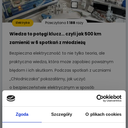
Przeczytano
1 188
razy
Elektryka
Wiedza to potęgi klucz… czyli jak 500 km
zamienić w 6 spotkań z młodzieżą
Bezpieczna elektryczność to nie tylko teoria, ale
praktyczna wiedza, która może zapobiec poważnym
błędom i ich skutkom. Podczas spotkań z uczniami
„Chłodniczaka” pokazaliśmy, jak uczyć
o bezpieczeństwie elektrycznym w sposób
angażujący, nowoczesny i naprawdę skuteczny.
Zgoda
Szczegóły
O plikach cookies
Piotr Bibik
Więcej