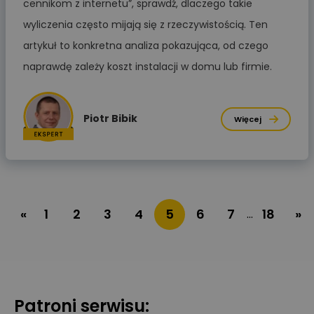
cennikom z internetu”, sprawdź, dlaczego takie
wyliczenia często mijają się z rzeczywistością. Ten
artykuł to konkretna analiza pokazująca, od czego
naprawdę zależy koszt instalacji w domu lub firmie.
Piotr Bibik
Więcej
«
1
2
3
4
5
6
7
18
»
…
Patroni serwisu: