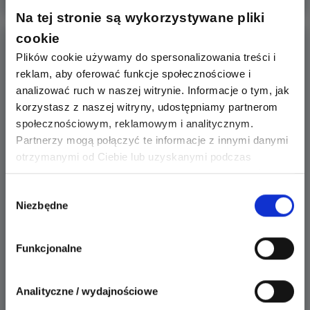
Na tej stronie są wykorzystywane pliki
cookie
Plików cookie używamy do spersonalizowania treści i
reklam, aby oferować funkcje społecznościowe i
analizować ruch w naszej witrynie. Informacje o tym, jak
korzystasz z naszej witryny, udostępniamy partnerom
społecznościowym, reklamowym i analitycznym.
Partnerzy mogą połączyć te informacje z innymi danymi
otrzymanymi od Ciebie lub uzyskanymi podczas
korzystania z ich usług. Dzięki Twojej zgodzie możemy
lepiej dopasować ofertę do Twoich zainteresowań i
Wybór
Przeczytano
1 655
razy
Elektryka
Niezbędne
preferencji.
zgody
Jak podłączyć piec?
Funkcjonalne
Planujesz podłączyć kocioł do instalacji elektrycznej
i nie wiesz, od czego zacząć? Sprawdź, jakie elementy
Analityczne / wydajnościowe
instalacji są niezbędne, jak dobrać kabel