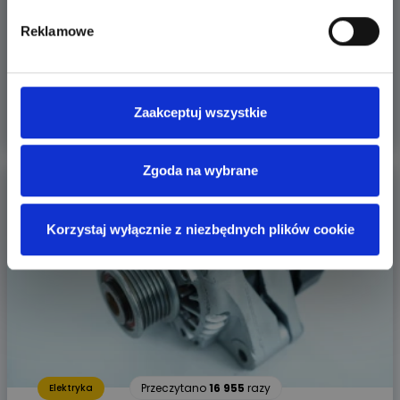
i zabezpieczenia, by Twój system grzewczy działał
Reklamowe
bezpiecznie i niezawodnie.
Piotr Bibik
Więcej
Zaakceptuj wszystkie
Zgoda na wybrane
Korzystaj wyłącznie z niezbędnych plików cookie
Przeczytano
16 955
razy
Elektryka