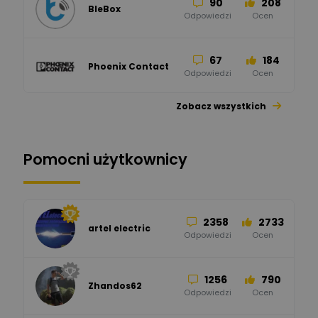
90
208
BleBox
Odpowiedzi
Ocen
67
184
Phoenix Contact
Odpowiedzi
Ocen
Zobacz wszystkich
26
113
automatyka pollin
Odpowiedzi
Ocen
Pomocni użytkownicy
34
86
Hager
Odpowiedzi
Ocen
2358
2733
artel electric
47
67
ELKO-BIS Systemy
Odpowiedzi
Ocen
Odgromowe
Odpowiedzi
Ocen
1256
790
Zhandos62
50
59
Odpowiedzi
Ocen
Zamel
Odpowiedzi
Ocen