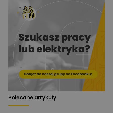
Redakcja
Zadaj pytanie
Ekspert ds. prądu
Krzysztof
Stelęgowski
Zadaj pytanie
Ekspert
EL-ROJ
Ekspert
Zadaj pytanie
Automatyk/Elektryk/Mana
ger
Mariusz Pajkowski
Zadaj pytanie
Ekspert
Grzegorz Chudzik
Zadaj pytanie
Ekspert
Polecane artykuły
Łukasz Bronicz
Ekspert ds. technologii
Zadaj pytanie
komputerowych