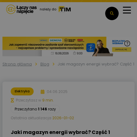
należy do
Strona główna
Blog
Jaki magazyn energii wybrać? Część 1
04.06.2025
Elektryka
Przeczytasz w
9 min.
Przeczytano
1 146
razy
Ostatnia aktualizacja
2026-01-02
Jaki magazyn energii wybrać? Część 1