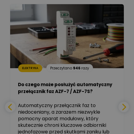
Łukasz Barton
Zadaj pytanie
Ekspert Elektryk
Dariusz Placek
Ekspert mgr inż. elektronik
Zadaj pytanie
i informatyk, Hager Polska
Sp. z o.o.
Aleksander NKT
Zadaj pytanie
Przeczytano
946
razy
ELEKTRYKA
Ekspert
Do czego może posłużyć automatyczny
Tomasz Salak
przełącznik faz AZF-7 / AZF-7S?
-
Zadaj pytanie
Ekspert
e
Automatyczny przełącznik faz to
niedoceniany, a zarazem niezwykle
Ekspert ABB
Zadaj pytanie
pomocny aparat modułowy, który
Ekspert, ABB
skutecznie chroni kluczowe odbiorniki
jednofazowe przed skutkami zaniku lub