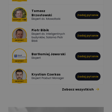
Odpowiedzi
Ocen
Tomasz
Brzostowski
Zadaj pytanie
532
714
boss
Ekspert ds. fotowoltaiki
Odpowiedzi
Ocen
Piotr Bibik
Ekspert ds. Inteligentnych
Zadaj pytanie
796
244
budynków, Salama Piotr
DawidZak
Bibik
Odpowiedzi
Ocen
Bartłomiej Jaworski
Zadaj pytanie
Ekspert
Krystian Czerkas
Zadaj pytanie
Ekspert Product Manager
Zobacz wszystkich
Jacek Niżyński
Ekspert Elektromechanik,
Zadaj pytanie
mechanik