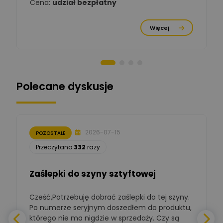
Cena:
udział bezpłatny
Michał Cichosz
Ekspert Menadżer
Zadaj pytanie
Więcej
Produktu, TIM S.A
Norbert Kiszka
Zadaj pytanie
Ekspert ds. zabezpieczeń
Polecane dyskusje
Moderator
Zbigniew
Zadaj pytanie
Ekspert Początkujący
2026-07-15
POZOSTAŁE
Łukasz Nowak
Przeczytano
332
razy
Ekspert ds. automatyki
Zadaj pytanie
budynkowej
Zaślepki do szyny sztyftowej
Polska Izba
Gospodarcza
Zadaj pytanie
Elektrotechniki
Cześć,Potrzebuję dobrać zaślepki do tej szyny.
W
Ekspert ds. normalizacji
Po numerze seryjnym doszedłem do produktu,
którego nie ma nigdzie w sprzedaży. Czy są
BOWWE