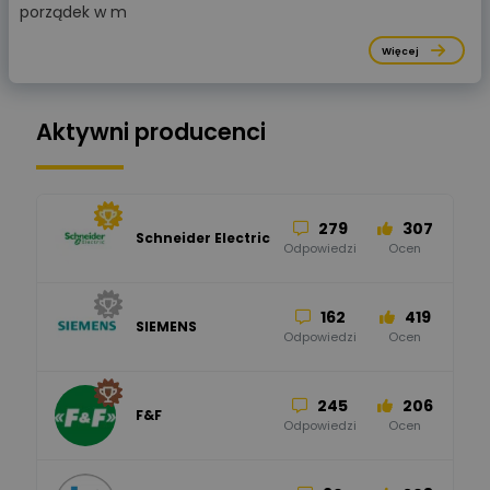
porządek w m
Więcej
Aktywni producenci
279
307
Schneider Electric
Odpowiedzi
Ocen
162
419
SIEMENS
Odpowiedzi
Ocen
245
206
F&F
Odpowiedzi
Ocen