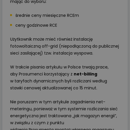
mając do wyboru:
średnie ceny miesięczne RCEm
ceny godzinowe RCE
Użytkownik może mieć również instalację
fotowoltaiczną off-grid (niepodłączoną do publicznej
sieci zasilającej) tzw. instalacja wyspowa.
W trakcie pisania artykułu w Polsce trwają prace,
aby Prosumenci korzystający z
net-billing
w taryfach dynamicznych byli rozliczani według
stawki cenowej aktualizowanej co 15 minut.
Nie poruszam w tym artykule zagadnienia net-
meteringu, ponieważ w tym systemie rozliczania sieć
energetyczna jest traktowana „jak magazyn energii”,
w związku z czym z punktu
widzenia Prosumenta montaż własnego magazynu