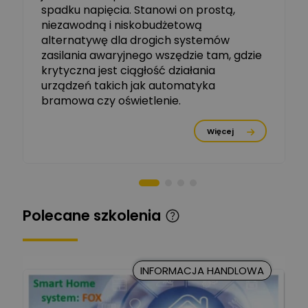
Michał Szulborski
spadku napięcia. Stanowi on prostą,
Ekspert ETI - Dr inż. w
dziedzinie Aparatów
niezawodną i niskobudżetową
Zadaj pytanie
Elektrycznych / Senior
alternatywę dla drogich systemów
R&D Scientist / Product
Manager
zasilania awaryjnego wszędzie tam, gdzie
krytyczna jest ciągłość działania
Tomasz Dźwigała
urządzeń takich jak automatyka
Ekspert Menadżer
Zadaj pytanie
bramowa czy oświetlenie.
Produktu, TIM SA
Więcej
Damian Czernik
Zadaj pytanie
Ekspert ds. instalacji OZE
Piotr Muskała
Ekspert Specjalista ds
Zadaj pytanie
Polecane szkolenia
prezentacji
Kancelaria Prawna
CKC Solution
Zadaj pytanie
INFORMACJA HANDLOWA
Ekspert Prawnik
Marcin Nowicki