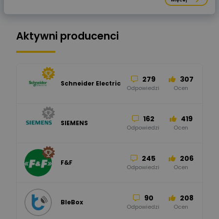
Aktywni producenci
279
307
Schneider Electric
Odpowiedzi
Ocen
162
419
SIEMENS
Odpowiedzi
Ocen
245
206
F&F
Odpowiedzi
Ocen
90
208
BleBox
Odpowiedzi
Ocen