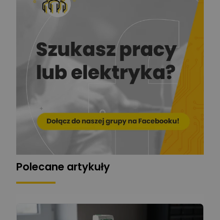
Krzysztof
Stelęgowski
Zadaj pytanie
Ekspert
EL-ROJ
Ekspert
Zadaj pytanie
Automatyk/Elektryk/Mana
ger
Mariusz Pajkowski
Zadaj pytanie
Ekspert
Grzegorz Chudzik
Zadaj pytanie
Ekspert
Polecane artykuły
Łukasz Bronicz
Ekspert ds. technologii
Zadaj pytanie
komputerowych