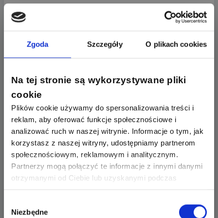
https://apod.nasa.gov/apod/ap210330.html
Czy Red Sprites mogą mieć
Zgoda
Szczegóły
O plikach cookies
wpływ na komunikację
satelitarną?
Na tej stronie są wykorzystywane pliki
cookie
Chociaż
Red Sprites
same w sobie nie stanowią
zagrożenia dla satelitów, ich badania mogą pomóc
Plików cookie używamy do spersonalizowania treści i
w analizie wpływu burz na komunikację radiową
reklam, aby oferować funkcje społecznościowe i
i satelitarną. Wyładowania te wskazują na intensywne
analizować ruch w naszej witrynie. Informacje o tym, jak
procesy elektryczne zachodzące w jonosferze, co
korzystasz z naszej witryny, udostępniamy partnerom
może mieć znaczenie dla inżynierów zajmujących się
społecznościowym, reklamowym i analitycznym.
systemami telekomunikacyjnymi i nawigacyjnymi.
Partnerzy mogą połączyć te informacje z innymi danymi
otrzymanymi od Ciebie lub uzyskanymi podczas
Podsumowanie — czym są
korzystania z ich usług. Dzięki Twojej zgodzie możemy
Red Sprites?
lepiej dopasować ofertę do Twoich zainteresowań i
Wybór
Niezbędne
preferencji.
zgody