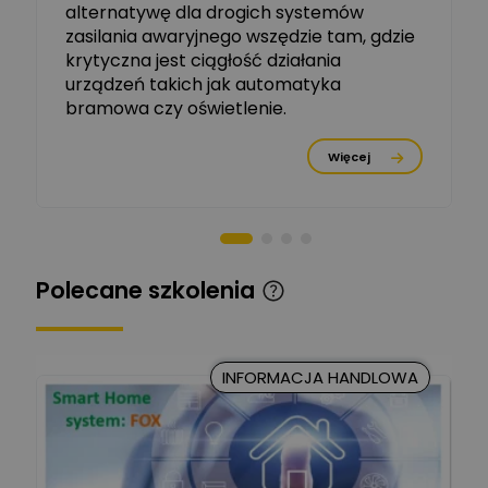
alternatywę dla drogich systemów
R&D Scientist / Product
Manager
zasilania awaryjnego wszędzie tam, gdzie
krytyczna jest ciągłość działania
Tomasz Dźwigała
urządzeń takich jak automatyka
Ekspert Menadżer
Zadaj pytanie
bramowa czy oświetlenie.
Produktu, TIM SA
Więcej
Damian Czernik
Zadaj pytanie
Ekspert ds. instalacji OZE
Piotr Muskała
Ekspert Specjalista ds
Zadaj pytanie
Polecane szkolenia
prezentacji
Kancelaria Prawna
CKC Solution
Zadaj pytanie
INFORMACJA HANDLOWA
Ekspert Prawnik
Marcin Nowicki
Ekspert mgr. inż. elektryk,
Zadaj pytanie
TIM SA