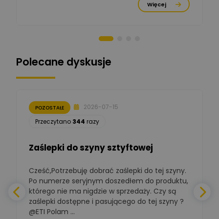
Ekspert Menadżer
Zadaj pytanie
Więcej
Produktu, TIM S.A
Norbert Kiszka
Zadaj pytanie
Ekspert ds. zabezpieczeń
Polecane dyskusje
Moderator
Zbigniew
Zadaj pytanie
Ekspert Początkujący
2026-07-15
POZOSTAŁE
Łukasz Nowak
Przeczytano
344
razy
Ekspert ds. automatyki
Zadaj pytanie
budynkowej
Zaślepki do szyny sztyftowej
Polska Izba
Gospodarcza
Zadaj pytanie
Elektrotechniki
Cześć,Potrzebuję dobrać zaślepki do tej szyny.
W
Ekspert ds. normalizacji
Po numerze seryjnym doszedłem do produktu,
którego nie ma nigdzie w sprzedaży. Czy są
BOWWE
zaślepki dostępne i pasującego do tej szyny ?
a
Ekspert ds. rozwoju
Zadaj pytanie
biznesu w sektorze online
@ETI Polam ...
i technologii