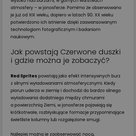
wysoko nad burzami, w górnych warstwach
atmosfery – w jonosferze. Pomimo że obserwowano
je już od XIX wieku, dopiero w latach 90. XX wieku
potwierdzono ich istnienie dzięki zaawansowanym
technologiom fotograficznym i badaniom
naukowym.
Jak powstają Czerwone duszki
i gdzie można je zobaczyć?
Red Sprites
powstają jako efekt intensywnych burz
z silnymi wyładowaniami atmosferycznymi. Kiedy
piorun uderza w ziemię i dochodzi do bardzo silnego
wyładowania dodatniego między chmurami
a powierzchnią Ziemi, w jonosferze pojawiają się
krótkotrwałe, rozbłyskujące formacje przypominające
świetliste kolumny lub rozgałęzione smugi.
Najlepiej można je zaobserwować nocą,