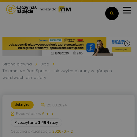
należy do
Strona główna
Blog
Tajemnicze Red Sprites – niezwykłe pioruny w górnych
warstwach atmosfery
25.03.2024
Elektryka
Przeczytasz w
6 min.
Przeczytano
3 454
razy
Ostatnia aktualizacja
2026-01-12