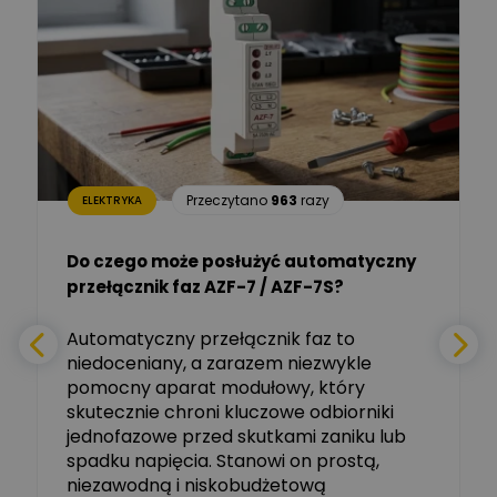
Łukasz Barton
Zadaj pytanie
Ekspert Elektryk
Dariusz Placek
Ekspert mgr inż. elektronik
Zadaj pytanie
i informatyk, Hager Polska
Sp. z o.o.
Aleksander NKT
Zadaj pytanie
Przeczytano
963
razy
ELEKTRYKA
Ekspert
Do czego może posłużyć automatyczny
Tomasz Salak
przełącznik faz AZF-7 / AZF-7S?
-
Zadaj pytanie
Ekspert
e
Automatyczny przełącznik faz to
niedoceniany, a zarazem niezwykle
Ekspert ABB
Zadaj pytanie
pomocny aparat modułowy, który
Ekspert, ABB
skutecznie chroni kluczowe odbiorniki
jednofazowe przed skutkami zaniku lub
Michał Szulborski
spadku napięcia. Stanowi on prostą,
Ekspert ETI - Dr inż. w
dziedzinie Aparatów
niezawodną i niskobudżetową
Zadaj pytanie
Elektrycznych / Senior