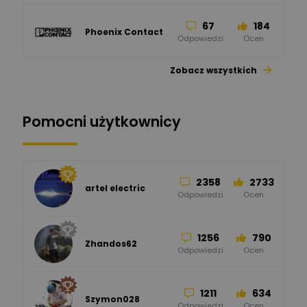
67
184
Phoenix Contact
Odpowiedzi
Ocen
Zobacz wszystkich
26
113
automatyka pollin
Odpowiedzi
Ocen
Pomocni użytkownicy
34
86
Hager
Odpowiedzi
Ocen
2358
2733
artel electric
47
67
ELKO-BIS Systemy
Odpowiedzi
Ocen
Odgromowe
Odpowiedzi
Ocen
1256
790
Zhandos62
50
59
Odpowiedzi
Ocen
Zamel
Odpowiedzi
Ocen
1211
634
Szymon028
52
45
Odpowiedzi
Ocen