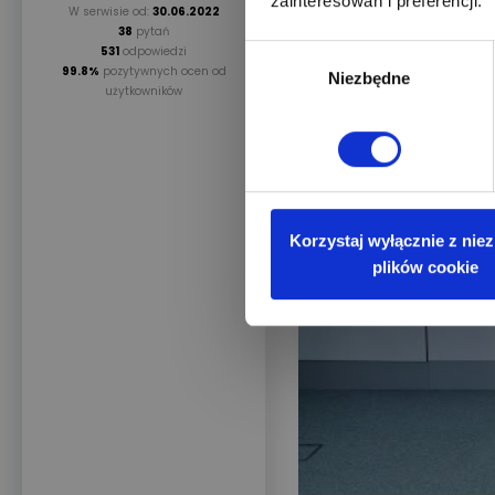
zainteresowań i preferencji.
W serwisie od:
30.06.2022
Pytanie czy wszyscy są 
38
pytań
531
odpowiedzi
Wybór
Podrzucam wideo które j
99.8%
pozytywnych ocen od
Niezbędne
zgody
użytkowników
Korzystaj wyłącznie z nie
plików cookie