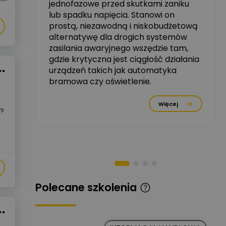
jednofazowe przed skutkami zaniku
zowe
lub spadku napięcia. Stanowi on
Michał Szulborski
prostą, niezawodną i niskobudżetową
Ekspert ETI - Dr inż. w
alternatywę dla drogich systemów
dziedzinie Aparatów
Zadaj pytanie
Elektrycznych / Senior
zasilania awaryjnego wszędzie tam,
R&D Scientist / Product
gdzie krytyczna jest ciągłość działania
Manager
urządzeń takich jak automatyka
bramowa czy oświetlenie.
Tomasz Dźwigała
Ekspert Menadżer
Zadaj pytanie
rzez
Produktu, TIM SA
Więcej
i?
Damian Czernik
Zadaj pytanie
Ekspert ds. instalacji OZE
Piotr Muskała
Ekspert Specjalista ds
Zadaj pytanie
prezentacji
Polecane szkolenia
Kancelaria
Prawna CKC
Zadaj pytanie
Solution
Ekspert Prawnik