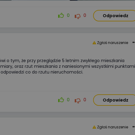
się koniecznością ekonomiczną.
W tym artykule analizujemy kluc
parametry akumulatorów,
0
0
Odpowiedz
porównujemy systemy
niskonapięciowe
z wysokonapięciowymi oraz
wskazujemy najczęstsze błędy
Zgłoś naruszenie
montażowe, które decydują
o bezawaryjnej pracy instalacji p
 o tym, że przy przeglądzie 5 letnim zwykłego mieszkania
długie lata.
pomiary, oraz rzut mieszkania z naniesionymi wszystkimi punktam
 odpowiedzi co do rzutu nieruchomości.
Więcej
0
0
Odpowiedz
Zgłoś naruszenie