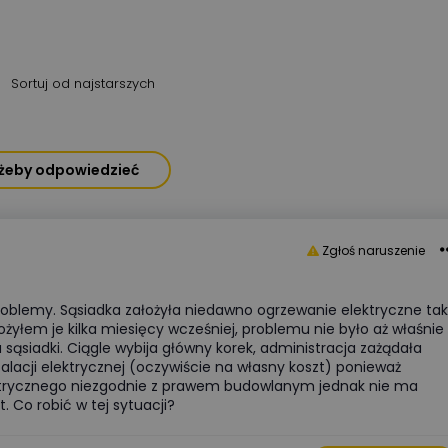
Sortuj od najstarszych
, żeby odpowiedzieć
Zgłoś naruszenie
oblemy. Sąsiadka założyła niedawno ogrzewanie elektryczne tak
łożyłem je kilka miesięcy wcześniej, problemu nie było aż właśnie
u sąsiadki. Ciągle wybija główny korek, administracja zażądała
alacji elektrycznej (oczywiście na własny koszt) ponieważ
trycznego niezgodnie z prawem budowlanym jednak nie ma
. Co robić w tej sytuacji?