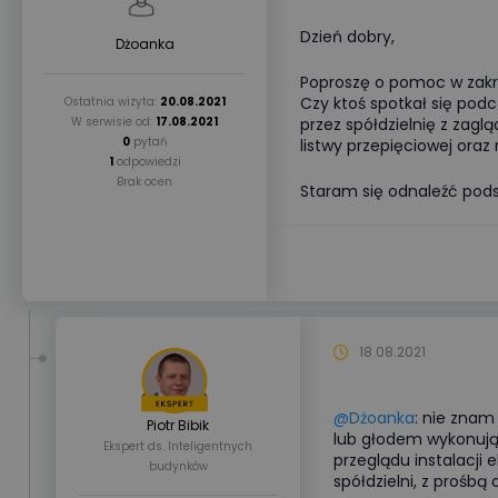
Dzień dobry,
Dżoanka
Poproszę o pomoc w zakr
Czy ktoś spotkał się pod
Ostatnia wizyta:
20.08.2021
W serwisie od:
17.08.2021
przez spółdzielnię z zag
0
pytań
listwy przepięciowej oraz n
1
odpowiedzi
Brak ocen
Staram się odnaleźć pods
18.08.2021
@Dżoanka
: nie znam
Piotr Bibik
lub głodem wykonują
Ekspert ds. Inteligentnych
przeglądu instalacji 
budynków
spółdzielni, z prośb