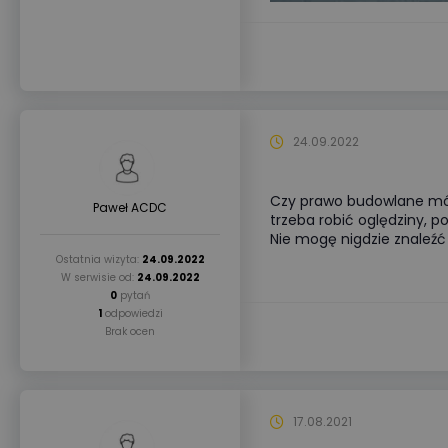
24.09.2022
Czy prawo budowlane mówi
Paweł ACDC
trzeba robić oględziny, 
Nie mogę nigdzie znaleźć
Ostatnia wizyta:
24.09.2022
W serwisie od:
24.09.2022
0
pytań
1
odpowiedzi
Brak ocen
17.08.2021