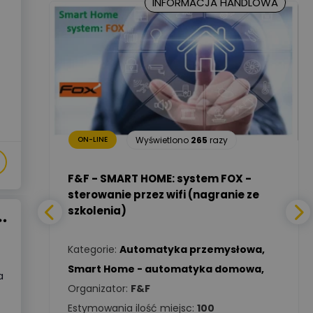
INFORMACJA HANDLOWA
Marcin Nowicki
Ekspert mgr. inż. elektryk,
Zadaj pytanie
TIM SA
Renata
Januszewska
Zadaj pytanie
Ekspert Inżynieria
18
razy
bezpieczeństwa
Wyświetlono
265
razy
ON-LINE
Adam Włastowski
Zadaj pytanie
Ekspert
a -
F&F - SMART HOME: system FOX -
sterowanie przez wifi (nagranie ze
szkolenia)
Daniel Michalik
Zadaj pytanie
wa
,
Ekspert Elektryk
Kategorie:
Automatyka przemysłowa
,
Tomasz Kowalski
Smart Home - automatyka domowa
,
Zadaj pytanie
a
Ekspert Elektryk
Organizator:
F&F
Estymowania ilość miejsc:
100