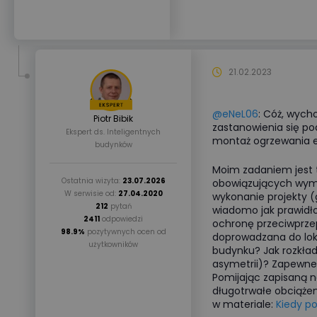
21.02.2023
@eNeL06
: Cóż, wych
Piotr Bibik
zastanowienia się po
Ekspert ds. Inteligentnych
montaż ogrzewania e
budynków
Moim zadaniem jest t
Ostatnia wizyta:
23.07.2026
obowiązujących wym
W serwisie od:
27.04.2020
wykonanie projekty (
212
pytań
wiadomo jak prawidł
2411
odpowiedzi
ochronę przeciwprzep
98.9%
pozytywnych ocen od
doprowadzana do loka
użytkowników
budynku? Jak rozkład
asymetrii)? Zapewne n
Pomijając zapisaną 
długotrwałe obciążen
w materiale:
Kiedy po