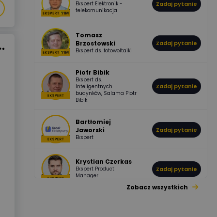
Ekspert Elektronik -
Zadaj pytanie
955
374
Pawel02
telekomunikacja
Odpowiedzi
Ocen
Tomasz
Brzostowski
Zadaj pytanie
532
714
boss
Ekspert ds. fotowoltaiki
Odpowiedzi
Ocen
Piotr Bibik
Ekspert ds.
796
244
Zadaj pytanie
Inteligentnych
DawidZak
budynków, Salama Piotr
Odpowiedzi
Ocen
Bibik
Bartłomiej
Jaworski
Zadaj pytanie
Ekspert
Krystian Czerkas
Ekspert Product
Zadaj pytanie
Manager
Zobacz wszystkich
Jacek Niżyński
Ekspert Elektromechanik,
Zadaj pytanie
mechanik