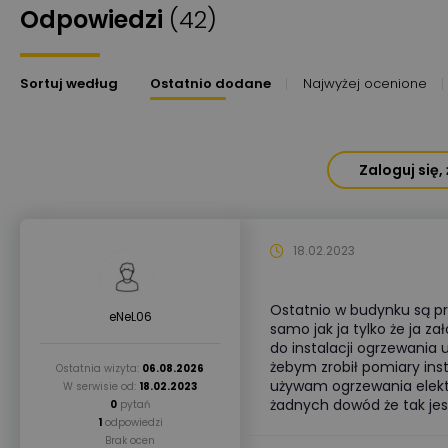
Odpowiedzi
(42)
Sortuj według
Ostatnio dodane
Najwyżej ocenione
Zaloguj się
18.02.2023
Ostatnio w budynku są pr
eNeL06
samo jak ja tylko że ja za
do instalacji ogrzewania 
żebym zrobił pomiary inst
Ostatnia wizyta:
06.08.2026
używam ogrzewania elek
W serwisie od:
18.02.2023
żadnych dowód że tak jest
0
pytań
1
odpowiedzi
Brak ocen