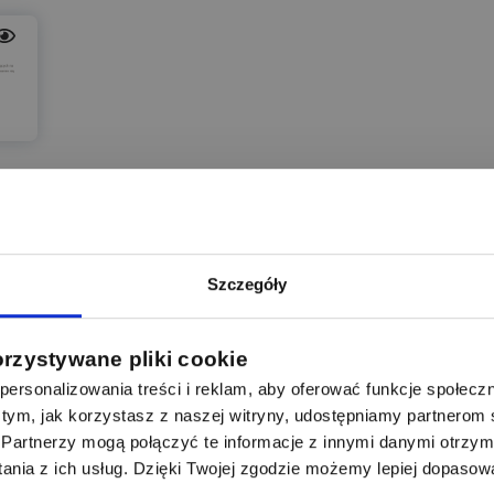
0
0
Odpowiedz
Szczegóły
Zgłoś naruszenie
orzystywane pliki cookie
ersonalizowania treści i reklam, aby oferować funkcje społecz
na właścicieli i zarządców obiektów obowiązek sprawdzania
 o tym, jak korzystasz z naszej witryny, udostępniamy partnero
dynków, w tym instalacji elektrycznej.
Partnerzy mogą połączyć te informacje z innymi danymi otrzym
lacji elektrycznej wynosi nie rzadziej jak raz na 5 lat.
nia z ich usług. Dzięki Twojej zgodzie możemy lepiej dopasow