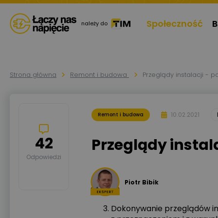
Społeczność
B
należy do
Strona główna
Remont i budowa
Przeglądy instalacji -
10.02.2021
Remont i budowa
42
Przeglądy insta
Odpowiedzi
Piotr Bibik
Dokonywanie przeglądów inst