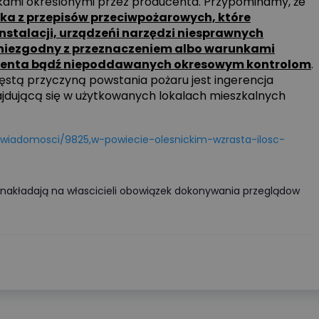
kami określonymi przez producenta. Przypominamy, że
ka z przepisów przeciwpożarowych, które
nstalacji, urządzeńi narzędzi niesprawnych
b niezgodny z przeznaczeniem albo warunkami
ucenta bądź niepoddawanych okresowym kontrolom
.
ęstą przyczyną powstania pożaru jest ingerencja
najdującą się w użytkowanych lokalach mieszkalnych
wiadomosci/9825,w-powiecie-olesnickim-wzrasta-ilosc-
 nakładają na włascicieli obowiązek dokonywania przeglądow