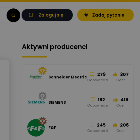
Zaloguj się
Zadaj pytanie
Aktywni producenci
279
307
Schneider Electric
Odpowiedzi
Ocen
162
419
SIEMENS
Odpowiedzi
Ocen
245
206
F&F
Odpowiedzi
Ocen