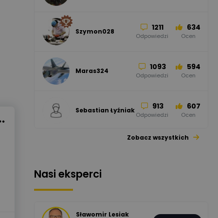
Odpowiedzi
Ocen
1211
634
Szymon028
52
45
Odpowiedzi
Ocen
WAGO
Odpowiedzi
Ocen
1093
594
Maras324
Odpowiedzi
Ocen
913
607
Sebastian Łyźniak
Odpowiedzi
Ocen
Zobacz wszystkich
1112
371
Pysiak
Odpowiedzi
Ocen
Nasi eksperci
507
971
Bartłomiej
Jaworski
Odpowiedzi
Ocen
Sławomir Lesiak