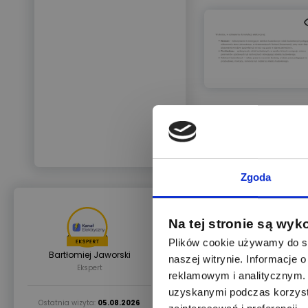
Zgoda
26.09.2022
Na tej stronie są wyk
Plików cookie używamy do sp
Prawo budowlane nakłada 
Bartłomiej Jaworski
naszej witrynie. Informacje
poszczególnych części bu
Ekspert
reklamowym i analitycznym. 
Czasookres dotyczący insta
uzyskanymi podczas korzysta
Ostatnia wizyta:
05.08.2026