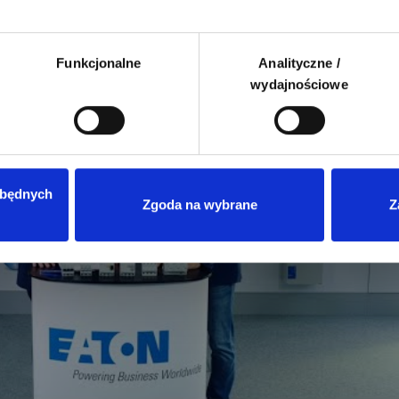
świadomi tego obowiązku?
est poświęcone tej tematyce.
Funkcjonalne
Analityczne /
wydajnościowe
zbędnych
Przeczytano
8
ENERGIA ODNAWIALNA
Zgoda na wybrane
Z
Magazyny energii do fotowoltaik
jaki model wybrać?
Wprowadzenie rozliczeń w syste
net-billingu oraz taryf dynamicz
w Polsce sprawiło, że domowe
magazyny energii przestały być
technologiczną ciekawostką, a s