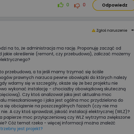
0
0
Odpowiedz
Zgłoś naruszenie
odzi na to, że administracja ma rację. Proponuję zacząć od
d jakie określenie (remont, czy przebudowa), zaliczać możemy
lektrycznego?
o przebudowa, a ta jeśli mamy trzymać się ściśle
ogów prawnych narzuca pewne obowiązki do których należy
gdy wdamy się w szczegóły, okaże się że bez projektu nie
owo wykonać instalację - chociażby obowiązkową skuteczną
ięciową). Czy ktoś analizował jaka jest aktualna moc
lu mieszkaniowego i jaka jest ogólna moc przydzielona do
a się obciążenie na poszczególnych fazach (czy nie ma
ie. A czy ktoś sprawdzał, jakość instalacji elektrycznej (WLZ)?
na papierze moc przyłączeniową czy WLZ wytrzyma zwiększone
ie? Cóż temat rzeka - więcej informacji można znaleźć
trzebny jest projekt?