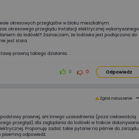
esie okresowych przeglądów w bloku mieszkalnym.
czas okresowego przeglądu instalacji elektrycznej wykonywanego
lądaniem do lodówki? Zaznaczam, że lodówka jest podłączona do
ie jest stara.
Wyświetlono
3 9
WIDEOPREZENTACJA
tawę prawną takiego działania.
ZCM-42Programator czasowy
0
0
Odpowiedz
ustawiany przez Wi-Fi Zamel ext
podstawy konfiguracji
Zgłoś naruszenie
Kategorie:
Automatyka przemysło
Organizator:
Zamel Sp. z o. o.
Certyfikat:
Nie
 podstawy prawnej, ani innego uzasadnienia (poza ciekawością
cego przegląd) dla zaglądania do lodówki w trakcie dokonywani
Cena:
udział bezpłatny
elektrycznej. Proponuję zadać takie pytanie na piśmie do zarządu
ą o pisemną odpowiedź.