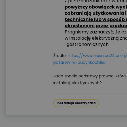
z przeznaczeniem i z warun
powyższy obowiązek wyni
zabraniają użytkowania i
technicznie lub w sposó
określonymi przez prod
Pragniemy zaznaczyć, że cz
w instalację elektryczną z
i gastronomicznych.
Źródło:
https://www.olesnica24.com/
pozarow-w-budynkach&a
Jakie znacie podstawy prawne, które
instalacji elektrycznych?
instalacja elektryczna