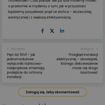
fotowoltaiki? Czas pokaże. Ale już dziś możemy mówić
o przełomie w myśleniu o tym, jak w przyszłości
będziemy pozyskiwać prąd ze słońca – skuteczniej,
estetyczniej i z większą efektywnością.
Poprzedni
Następny
Pięć lat 5SV1 – jak
Przegląd instalacji
jednomodułowe
elektrycznej – obowiązek,
wyłączniki różnicowo-
którego zlekceważenie
nadprądowe zmieniają
może cię drogo
podejście do ochrony
kosztować
instalacji
Zaloguj się, żeby skomentować