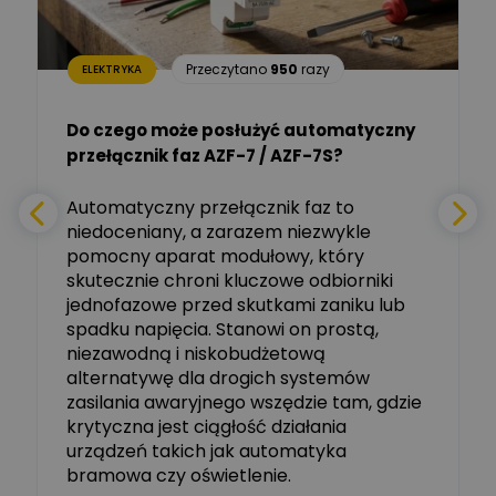
Aleksander NKT
Zadaj pytanie
Przeczytano
950
razy
ELEKTRYKA
Ekspert
Do czego może posłużyć automatyczny
Tomasz Salak
przełącznik faz AZF-7 / AZF-7S?
-
Zadaj pytanie
Ekspert
e
Automatyczny przełącznik faz to
niedoceniany, a zarazem niezwykle
Ekspert ABB
Zadaj pytanie
pomocny aparat modułowy, który
Ekspert, ABB
skutecznie chroni kluczowe odbiorniki
jednofazowe przed skutkami zaniku lub
Michał Szulborski
spadku napięcia. Stanowi on prostą,
Ekspert ETI - Dr inż. w
dziedzinie Aparatów
niezawodną i niskobudżetową
Zadaj pytanie
Elektrycznych / Senior
alternatywę dla drogich systemów
R&D Scientist / Product
Manager
zasilania awaryjnego wszędzie tam, gdzie
krytyczna jest ciągłość działania
Tomasz Dźwigała
urządzeń takich jak automatyka
Ekspert Menadżer
Zadaj pytanie
bramowa czy oświetlenie.
Produktu, TIM SA