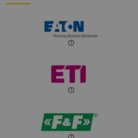
Ekspert ds. przytulnych
wnętrz
Maciej Jońca
Ekspert ds. automatyki
Zadaj pytanie
budynkowej
Roman Godlewski
Zadaj pytanie
Ekspert Elektryk
Michał Patryka
Zadaj pytanie
Ekspert Elektryk
Sandra Wiśniewska
Ekspert ds. wnętrzarskich
Zadaj pytanie
detali
Paweł Sekuła
Zadaj pytanie
Ekspert Instalator