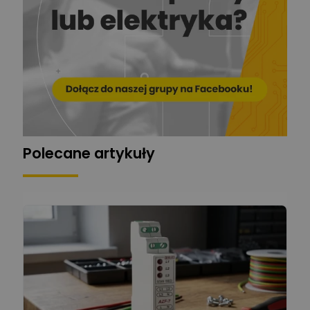
Ekspert
Zadaj pytanie
Automatyk/Elektryk/Mana
ger
Mariusz Pajkowski
Zadaj pytanie
Ekspert
Grzegorz Chudzik
Zadaj pytanie
Ekspert
Polecane artykuły
Łukasz Bronicz
Ekspert ds. technologii
Zadaj pytanie
komputerowych
Łukasz Barton
Zadaj pytanie
Ekspert Elektryk
Dariusz Placek
Ekspert mgr inż. elektronik
Zadaj pytanie
i informatyk, Hager Polska
Sp. z o.o.