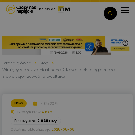
należy do
Strona główna
Blog
Wirujący stożek zamiast paneli? Nowa technologia może
zrewolucjonizować fotowoltaikę
14.05.2025
News
Przeczytasz w
4 min.
Przeczytano
2 069
razy
Ostatnia aktualizacja
2025-05-09