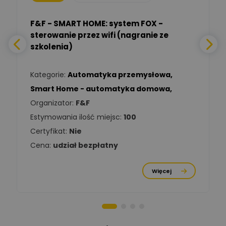
Adam Włastowski
Zadaj pytanie
Ekspert
F&F - SMART HOME: system FOX -
sterowanie przez wifi (nagranie ze
Daniel Michalik
szkolenia)
Zadaj pytanie
Ekspert Elektryk
Kategorie:
Automatyka przemysłowa
,
Tomasz Kowalski
Smart Home - automatyka domowa
,
Zadaj pytanie
Ekspert Elektryk
Organizator:
F&F
Estymowania ilość miejsc:
100
Damian
Chróściński
Zadaj pytanie
Certyfikat:
Nie
Ekspert
Cena:
udział bezpłatny
Michał Cichosz
Ekspert Menadżer
Zadaj pytanie
Więcej
Produktu, TIM S.A
Norbert Kiszka
Zadaj pytanie
Ekspert ds. zabezpieczeń