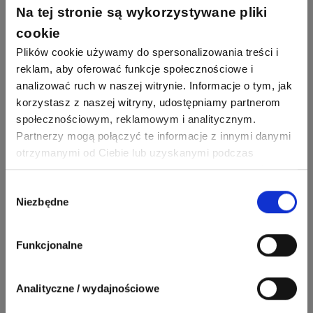
26
113
automatyka pollin
Na tej stronie są wykorzystywane pliki
Odpowiedzi
Ocen
cookie
Pomocni użytkownicy
Plików cookie używamy do spersonalizowania treści i
34
86
Hager
reklam, aby oferować funkcje społecznościowe i
Odpowiedzi
Ocen
analizować ruch w naszej witrynie. Informacje o tym, jak
2358
2733
korzystasz z naszej witryny, udostępniamy partnerom
artel electric
47
67
ELKO-BIS Systemy
Odpowiedzi
Ocen
społecznościowym, reklamowym i analitycznym.
Odgromowe
Odpowiedzi
Ocen
Partnerzy mogą połączyć te informacje z innymi danymi
otrzymanymi od Ciebie lub uzyskanymi podczas
1256
790
Zhandos62
50
59
korzystania z ich usług. Dzięki Twojej zgodzie możemy
Odpowiedzi
Ocen
Zamel
Odpowiedzi
Ocen
lepiej dopasować ofertę do Twoich zainteresowań i
Wybór
Niezbędne
preferencji.
zgody
1211
634
Szymon028
52
45
Odpowiedzi
Ocen
WAGO
Odpowiedzi
Ocen
Funkcjonalne
1093
594
Maras324
Odpowiedzi
Ocen
Analityczne / wydajnościowe