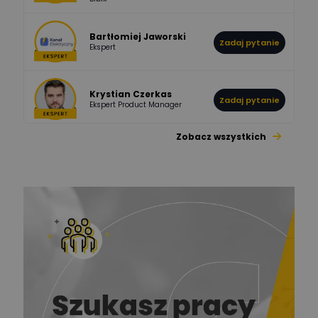
Bartłomiej Jaworski
Zadaj pytanie
Ekspert
Krystian Czerkas
Zadaj pytanie
Ekspert Product Manager
Zobacz wszystkich
Jacek Niżyński
Ekspert Elektromechanik,
Zadaj pytanie
mechanik
Redakcja
Zadaj pytanie
Ekspert ds. prądu
Krzysztof
Stelęgowski
Zadaj pytanie
Ekspert
EL-ROJ