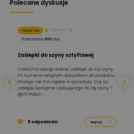
Polecane dyskusje
Moderator
Zbigniew
Zadaj pytanie
Ekspert Początkujący
2026-07-15
POZOSTAŁE
Łukasz Nowak
Przeczytano
333
razy
Ekspert ds. automatyki
Zadaj pytanie
budynkowej
Zaślepki do szyny sztyftowej
Polska Izba
Gospodarcza
Zadaj pytanie
Elektrotechniki
Cześć,Potrzebuję dobrać zaślepki do tej szyny.
W
Ekspert ds. normalizacji
Po numerze seryjnym doszedłem do produktu,
którego nie ma nigdzie w sprzedaży. Czy są
BOWWE
zaślepki dostępne i pasującego do tej szyny ?
a
Ekspert ds. rozwoju
Zadaj pytanie
biznesu w sektorze online
@ETI Polam ...
i technologii
a
komputerowych
Mariusz Borowy
p
Ekspert ds. remontu starej
Zadaj pytanie
8 odpowiedzi
Więcej
chaty