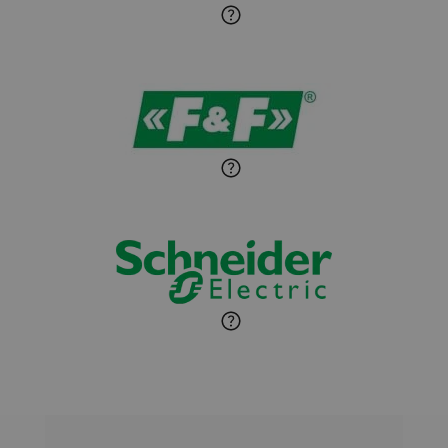
Sandra Wiśniewska
Ekspert ds. wnętrzarskich
Zadaj pytanie
detali
Paweł Sekuła
Zadaj pytanie
Ekspert Instalator
Jaroslaw Wiater
Zadaj pytanie
Ekspert
Marcin Pełech
Zadaj pytanie
Ekspert