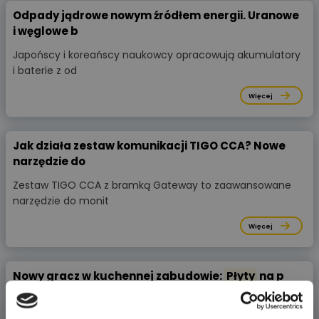
Odpady jądrowe nowym źródłem energii. Uranowe
i węglowe b
Japońscy i koreańscy naukowcy opracowują akumulatory
i baterie z od
Więcej
Jak działa zestaw komunikacji TIGO CCA? Nowe
narzędzie do
Zestaw TIGO CCA z bramką Gateway to zaawansowane
narzędzie do monit
Więcej
Nowy gracz w kuchennej zabudowie:
Płyty
na p
Płyty indukcyjne tracą pozycję lidera w nowoczesnych