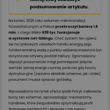
podsumowanie artykułu.
Na koniec 2025 roku wolumen mikroinstalacji
fotowoltaicznych w Polsce
przekroczył barierę 1,6
mln
, z czego blisko
639 tys. funkcjonuje
w systemie net-billingu
. Choć system ten opiera
się na rynkowych zasadach handlu energią, jego
fundamentalną wadą z punktu widzenia inwestora był
dotychczas sztywny podział faktury. Zgromadzony
depozyt prosumencki mógł pomniejszać jedynie
wartość samej energii czynnej, podczas gdy koszty
dystrybucyjne (zarówno składniki zmienne, jak i stałe)
prosument musiał opłacać gotówką.
Wprowadzona na rynek oferta spółki Pstryk całkowicie
burzy ten schemat, wprowadzając mechanizmy
handlowe, które bezpośrednio optymalizują profil
finansowy instalacji PV i skracają czas zwrotu