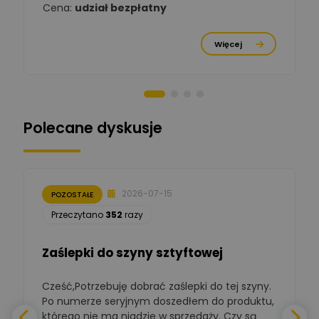
Cena:
udział bezpłatny
Michał Cichosz
Ekspert Menadżer
Zadaj pytanie
Więcej
Produktu, TIM S.A
Norbert Kiszka
Zadaj pytanie
Ekspert ds. zabezpieczeń
Polecane dyskusje
Moderator
Zbigniew
Zadaj pytanie
Ekspert Początkujący
2026-07-15
POZOSTAŁE
Łukasz Nowak
Przeczytano
352
razy
Ekspert ds. automatyki
Zadaj pytanie
budynkowej
Zaślepki do szyny sztyftowej
Polska Izba
Gospodarcza
Zadaj pytanie
Elektrotechniki
Cześć,Potrzebuję dobrać zaślepki do tej szyny.
W
Ekspert ds. normalizacji
Po numerze seryjnym doszedłem do produktu,
którego nie ma nigdzie w sprzedaży. Czy są