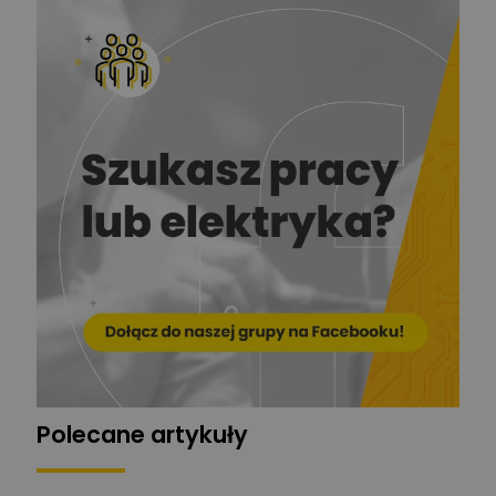
Redakcja
Zadaj pytanie
Ekspert ds. prądu
Krzysztof
Stelęgowski
Zadaj pytanie
Ekspert
EL-ROJ
Ekspert
Zadaj pytanie
Automatyk/Elektryk/Mana
ger
Mariusz Pajkowski
Zadaj pytanie
Ekspert
Grzegorz Chudzik
Zadaj pytanie
Ekspert
Polecane artykuły
Łukasz Bronicz
Ekspert ds. technologii
Zadaj pytanie
komputerowych