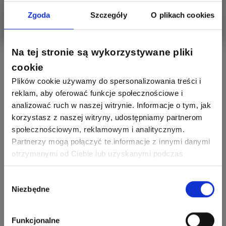
kuchniach na r
Zgoda
Szczegóły
O plikach cookies
Więcej
Na tej stronie są wykorzystywane pliki
Aktywni producenci
cookie
Plików cookie używamy do spersonalizowania treści i
reklam, aby oferować funkcje społecznościowe i
analizować ruch w naszej witrynie. Informacje o tym, jak
279
307
Schneider Electric
korzystasz z naszej witryny, udostępniamy partnerom
Odpowiedzi
Ocen
społecznościowym, reklamowym i analitycznym.
Partnerzy mogą połączyć te informacje z innymi danymi
162
419
otrzymanymi od Ciebie lub uzyskanymi podczas
SIEMENS
Odpowiedzi
Ocen
korzystania z ich usług. Dzięki Twojej zgodzie możemy
lepiej dopasować ofertę do Twoich zainteresowań i
Wybór
Niezbędne
245
206
preferencji.
zgody
F&F
Odpowiedzi
Ocen
Funkcjonalne