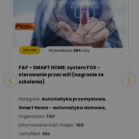
Ekspert mgr. inż. elektryk,
Zadaj pytanie
TIM SA
Renata
Januszewska
Zadaj pytanie
Ekspert Inżynieria
bezpieczeństwa
Wyświetlono
284
razy
ON-LINE
Adam Włastowski
Zadaj pytanie
Ekspert
F&F - SMART HOME: system FOX -
sterowanie przez wifi (nagranie ze
Daniel Michalik
szkolenia)
Zadaj pytanie
Ekspert Elektryk
Kategorie:
Automatyka przemysłowa
,
Tomasz Kowalski
Smart Home - automatyka domowa
,
Zadaj pytanie
Ekspert Elektryk
Organizator:
F&F
Estymowania ilość miejsc:
100
Damian
Chróściński
Zadaj pytanie
Certyfikat:
Nie
Ekspert