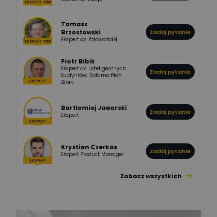
Odpowiedzi
Ocen
Tomasz
Brzostowski
Zadaj pytanie
532
714
boss
Ekspert ds. fotowoltaiki
Odpowiedzi
Ocen
Piotr Bibik
Ekspert ds. Inteligentnych
Zadaj pytanie
796
244
budynków, Salama Piotr
DawidZak
Bibik
Odpowiedzi
Ocen
Bartłomiej Jaworski
Zadaj pytanie
Ekspert
Krystian Czerkas
Zadaj pytanie
Ekspert Product Manager
Zobacz wszystkich
Jacek Niżyński
Ekspert Elektromechanik,
Zadaj pytanie
mechanik