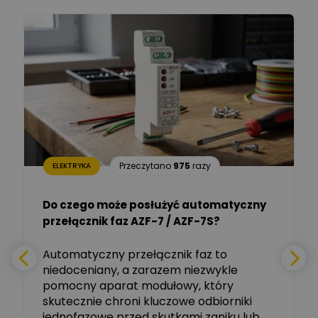
Łukasz Barton
Zadaj pytanie
Ekspert Elektryk
Dariusz Placek
Ekspert mgr inż. elektronik
Zadaj pytanie
i informatyk, Hager Polska
Sp. z o.o.
Aleksander NKT
Zadaj pytanie
Przeczytano
975
razy
ELEKTRYKA
Ekspert
Do czego może posłużyć automatyczny
Tomasz Salak
przełącznik faz AZF-7 / AZF-7S?
-
Zadaj pytanie
Ekspert
e
Automatyczny przełącznik faz to
niedoceniany, a zarazem niezwykle
Ekspert ABB
Zadaj pytanie
pomocny aparat modułowy, który
Ekspert, ABB
skutecznie chroni kluczowe odbiorniki
jednofazowe przed skutkami zaniku lub