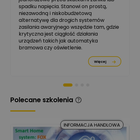
Michał Szulborski
spadku napięcia. Stanowi on prostą,
Ekspert ETI - Dr inż. w
dziedzinie Aparatów
niezawodną i niskobudżetową
Zadaj pytanie
Elektrycznych / Senior
alternatywę dla drogich systemów
R&D Scientist / Product
Manager
zasilania awaryjnego wszędzie tam, gdzie
krytyczna jest ciągłość działania
Tomasz Dźwigała
urządzeń takich jak automatyka
Ekspert Menadżer
Zadaj pytanie
bramowa czy oświetlenie.
Produktu, TIM SA
Więcej
Damian Czernik
Zadaj pytanie
Ekspert ds. instalacji OZE
Piotr Muskała
Ekspert Specjalista ds
Zadaj pytanie
Polecane szkolenia
prezentacji
Kancelaria Prawna
CKC Solution
Zadaj pytanie
INFORMACJA HANDLOWA
Ekspert Prawnik
Marcin Nowicki