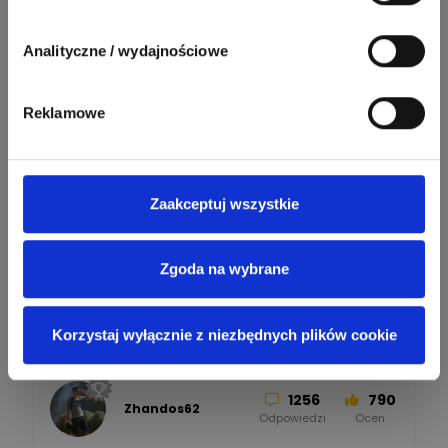
90
208
BleBox
Odpowiedzi
Ocen
Analityczne / wydajnościowe
67
184
Phoenix Contact
Odpowiedzi
Ocen
Reklamowe
Zobacz wszystkich
26
113
automatyka pollin
Odpowiedzi
Ocen
Zaakceptuj wszystkie
Pomocni użytkownicy
34
86
Hager
Zgoda na wybrane
Odpowiedzi
Ocen
2358
2733
artel electric
47
67
Korzystaj wyłącznie z niezbędnych plików cookie
ELKO-BIS Systemy
Odpowiedzi
Ocen
Odgromowe
Odpowiedzi
Ocen
1256
790
Zhandos62
50
59
Odpowiedzi
Ocen
Zamel
Odpowiedzi
Ocen