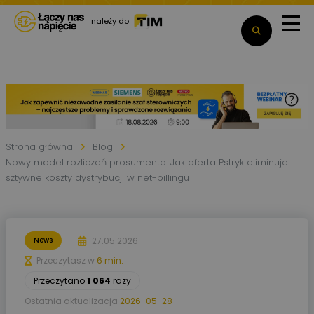
należy do
Strona główna
Blog
Nowy model rozliczeń prosumenta: Jak oferta Pstryk eliminuje
sztywne koszty dystrybucji w net-billingu
27.05.2026
News
Przeczytasz w
6 min.
Przeczytano
1 064
razy
Ostatnia aktualizacja
2026-05-28