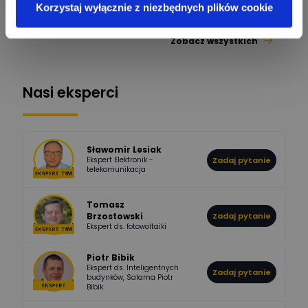
Sebastian Łyźniak
Korzystaj wyłącznie z niezbędnych plików cookie
Odpowiedzi
Ocen
Zobacz wszystkich
1112
371
Pysiak
Odpowiedzi
Ocen
Nasi eksperci
507
971
Bartłomiej
Jaworski
Odpowiedzi
Ocen
Sławomir Lesiak
Ekspert Elektronik -
Zadaj pytanie
955
374
Pawel02
telekomunikacja
Odpowiedzi
Ocen
Tomasz
Brzostowski
Zadaj pytanie
532
714
boss
Ekspert ds. fotowoltaiki
Odpowiedzi
Ocen
Piotr Bibik
Ekspert ds. Inteligentnych
Zadaj pytanie
796
244
budynków, Salama Piotr
DawidZak
Bibik
Odpowiedzi
Ocen