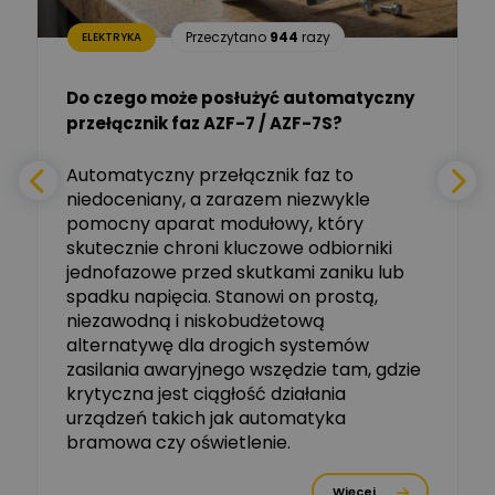
Aleksander NKT
Zadaj pytanie
Przeczytano
944
razy
ELEKTRYKA
Ekspert
Do czego może posłużyć automatyczny
Tomasz Salak
przełącznik faz AZF-7 / AZF-7S?
-
Zadaj pytanie
Ekspert
e
Automatyczny przełącznik faz to
niedoceniany, a zarazem niezwykle
Ekspert ABB
Zadaj pytanie
pomocny aparat modułowy, który
Ekspert, ABB
skutecznie chroni kluczowe odbiorniki
jednofazowe przed skutkami zaniku lub
Michał Szulborski
spadku napięcia. Stanowi on prostą,
Ekspert ETI - Dr inż. w
dziedzinie Aparatów
niezawodną i niskobudżetową
Zadaj pytanie
Elektrycznych / Senior
alternatywę dla drogich systemów
R&D Scientist / Product
Manager
zasilania awaryjnego wszędzie tam, gdzie
krytyczna jest ciągłość działania
Tomasz Dźwigała
urządzeń takich jak automatyka
Ekspert Menadżer
Zadaj pytanie
bramowa czy oświetlenie.
Produktu, TIM SA
Więcej