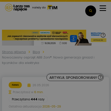
należy do
Strona główna
Blog
Nowoczesny osprzęt ABB Zoni®: Nowa generacja gniazd i
łączników dla elektryka
ARTYKUŁ SPONSOROWANY
26.05.2026
News
Przeczytasz w
6 min.
Przeczytano
444
razy
Ostatnia aktualizacja
2026-05-29