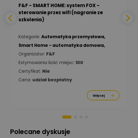
F&F - SMART HOME: system FOX -
sterowanie przez wifi (nagranie ze
Daniel Michalik
szkolenia)
Zadaj pytanie
Ekspert Elektryk
Kategorie:
Automatyka przemysłowa
,
Tomasz Kowalski
Smart Home - automatyka domowa
,
Zadaj pytanie
Ekspert Elektryk
Organizator:
F&F
Estymowania ilość miejsc:
100
Damian
Chróściński
Zadaj pytanie
Certyfikat:
Nie
Ekspert
Cena:
udział bezpłatny
Michał Cichosz
Ekspert Menadżer
Zadaj pytanie
Więcej
Produktu, TIM S.A
Norbert Kiszka
Zadaj pytanie
Ekspert ds. zabezpieczeń
Polecane dyskusje