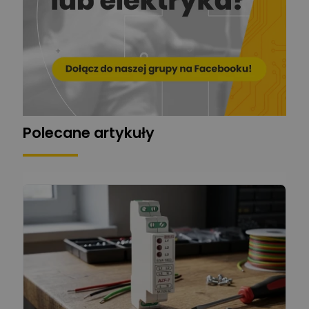
ger
Mariusz Pajkowski
Zadaj pytanie
Ekspert
Grzegorz Chudzik
Zadaj pytanie
Ekspert
Polecane artykuły
Łukasz Bronicz
Ekspert ds. technologii
Zadaj pytanie
komputerowych
Łukasz Barton
Zadaj pytanie
Ekspert Elektryk
Dariusz Placek
Ekspert mgr inż. elektronik
Zadaj pytanie
i informatyk, Hager Polska
Sp. z o.o.