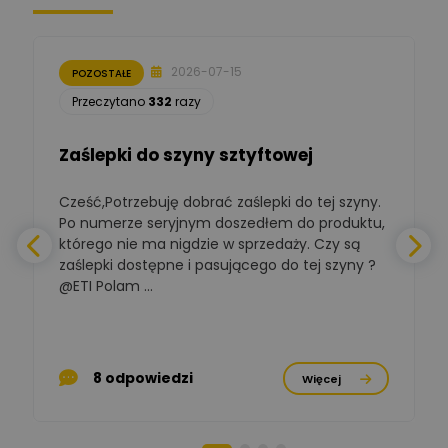
Moderator
Zbigniew
Zadaj pytanie
Ekspert Początkujący
2026-07-15
POZOSTAŁE
Łukasz Nowak
Przeczytano
332
razy
Ekspert ds. automatyki
Zadaj pytanie
budynkowej
Zaślepki do szyny sztyftowej
Polska Izba
Gospodarcza
Zadaj pytanie
Elektrotechniki
Cześć,Potrzebuję dobrać zaślepki do tej szyny.
W
Ekspert ds. normalizacji
Po numerze seryjnym doszedłem do produktu,
którego nie ma nigdzie w sprzedaży. Czy są
BOWWE
zaślepki dostępne i pasującego do tej szyny ?
a
Ekspert ds. rozwoju
Zadaj pytanie
biznesu w sektorze online
@ETI Polam ...
i technologii
a
komputerowych
Mariusz Borowy
p
Ekspert ds. remontu starej
Zadaj pytanie
8 odpowiedzi
Więcej
chaty
Stanisław Rak