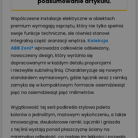
podsumowanie artykułu.
Współczesne instalacje elektryczne w obiektach
premium wymagają osprzętu, który nie tylko spełnia
swoje funkcje techniczne, ale również stanowi
integralną część aranżacji wnętrza.
Kolekcja
ABB Zoni®
wprowadza całkowicie odświeżony,
nowoczesny design, który wyróżnia się
dopracowanymi w każdym detalu proporcjami
i niezwykle subtelną linią. Charakteryzuje się nowym
standardem wymiarowym, gdzie łącznik wraz z ramką
zamyka się w kompaktowym formacie osiemdziesiąt
pięć na osiemdziesiąt pięć milimetrów.
Wyjątkowość tej serii podkreśla stylowa paleta
kolorów o jednolitym, matowym wykończeniu, a także
innowacyjne, dwukolorowe ramki. Łączniki i gniazda
z tej linii wystają ponad płaszczyznę ściany na
minimalną odległość, co nadaje im lekkości i pozwala