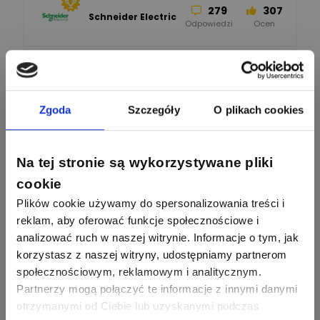
279
307
Schneider Electric
Odpowiedzi
Ocen
162
419
SIEMENS
Odpowiedzi
Ocen
Zgoda
Szczegóły
O plikach cookies
245
206
F&F
Odpowiedzi
Ocen
Na tej stronie są wykorzystywane pliki
cookie
90
208
BleBox
Odpowiedzi
Ocen
Plików cookie używamy do spersonalizowania treści i
reklam, aby oferować funkcje społecznościowe i
analizować ruch w naszej witrynie. Informacje o tym, jak
67
184
Phoenix Contact
korzystasz z naszej witryny, udostępniamy partnerom
Odpowiedzi
Ocen
społecznościowym, reklamowym i analitycznym.
Zobacz wszystkich
Partnerzy mogą połączyć te informacje z innymi danymi
26
113
otrzymanymi od Ciebie lub uzyskanymi podczas
automatyka pollin
Odpowiedzi
Ocen