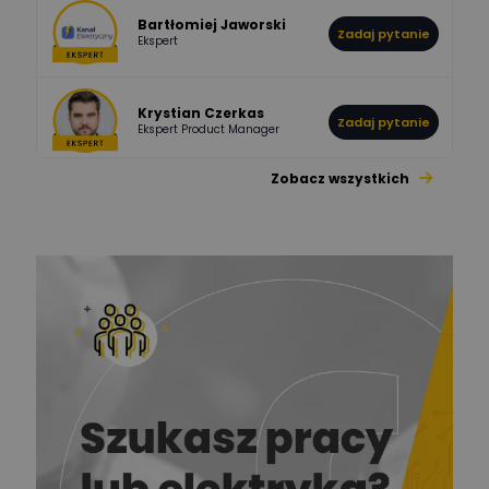
Bartłomiej Jaworski
Zadaj pytanie
Ekspert
Krystian Czerkas
Zadaj pytanie
Ekspert Product Manager
Zobacz wszystkich
Jacek Niżyński
Ekspert Elektromechanik,
Zadaj pytanie
mechanik
Redakcja
Zadaj pytanie
Ekspert ds. prądu
Krzysztof
Stelęgowski
Zadaj pytanie
Ekspert
EL-ROJ
Ekspert
Zadaj pytanie
Automatyk/Elektryk/Mana