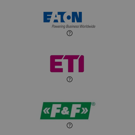
Maciej Jońca
Ekspert ds. automatyki
Zadaj pytanie
budynkowej
Roman Godlewski
Zadaj pytanie
Ekspert Elektryk
Michał Patryka
Zadaj pytanie
Ekspert Elektryk
Sandra Wiśniewska
Ekspert ds. wnętrzarskich
Zadaj pytanie
detali
Paweł Sekuła
Zadaj pytanie
Ekspert Instalator
Jaroslaw Wiater