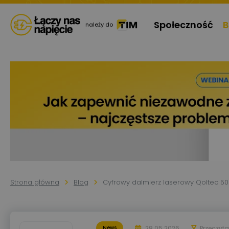
Społeczność
B
należy do
Strona główna
Blog
Cyfrowy dalmierz laserowy Qoltec 50
28.05.2026
Przeczyt
News