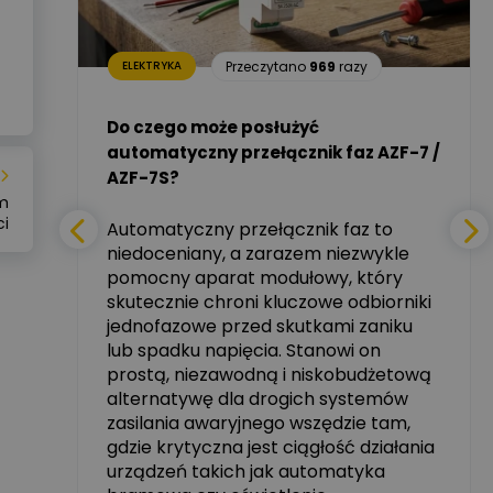
Dariusz Placek
1
razy
Ekspert mgr inż.
Zadaj pytanie
elektronik i informatyk,
Hager Polska Sp. z o.o.
Przeczytano
969
razy
ELEKTRYKA
i –
Aleksander NKT
Zadaj pytanie
Do czego może posłużyć
Ekspert
automatyczny przełącznik faz AZF-7 /
mie
AZF-7S?
nych
Tomasz Salak
ym
Zadaj pytanie
Ekspert
ci
Automatyczny przełącznik faz to
niedoceniany, a zarazem niezwykle
tały
pomocny aparat modułowy, który
Ekspert ABB
skutecznie chroni kluczowe odbiorniki
Zadaj pytanie
zowe
Ekspert, ABB
jednofazowe przed skutkami zaniku
lub spadku napięcia. Stanowi on
Michał Szulborski
prostą, niezawodną i niskobudżetową
Ekspert ETI - Dr inż. w
alternatywę dla drogich systemów
dziedzinie Aparatów
Zadaj pytanie
Elektrycznych / Senior
zasilania awaryjnego wszędzie tam,
R&D Scientist / Product
gdzie krytyczna jest ciągłość działania
Manager
urządzeń takich jak automatyka
rzez