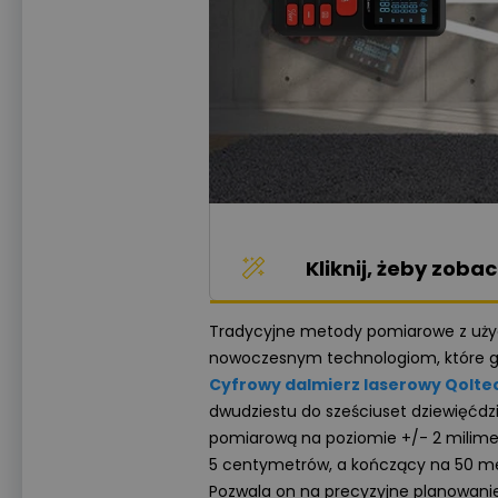
Kliknij, żeby zob
Tradycyjne metody pomiarowe z użyc
nowoczesnym technologiom, które gw
Cyfrowy dalmierz laserowy Qolte
dwudziestu do sześciuset dziewięćdz
pomiarową na poziomie +/- 2 milimetr
5 centymetrów, a kończący na 50 metr
Pozwala on na precyzyjne planowani