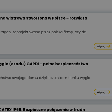
długie lata.
Więcej
ina wiatrowa stworzona w Polsce – rozwiąza
ragon, zaprojektowana przez polską firmę, czy dzi
Więcej
węgla (czadu) GARDI – pełne bezpieczeństwo
eństwo swojego domu dzięki czujnikom tlenku węgla
Więcej
Wyświetlono
3 9
WIDEOPREZENTACJA
X ATEX IP66. Bezpieczne połączenia w trudn