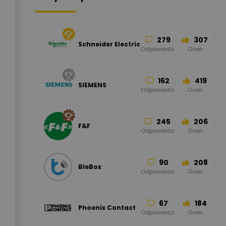
279
307
Schneider Electric
Odpowiedzi
Ocen
162
419
SIEMENS
Odpowiedzi
Ocen
245
206
F&F
Odpowiedzi
Ocen
90
208
BleBox
Odpowiedzi
Ocen
67
184
Phoenix Contact
Odpowiedzi
Ocen