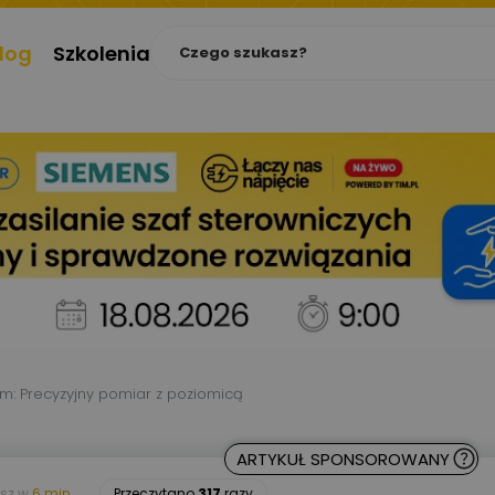
log
Szkolenia
m: Precyzyjny pomiar z poziomicą
ARTYKUŁ SPONSOROWANY
asz w
6 min.
Przeczytano
317
razy