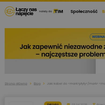
Społeczność
B
należy do
Strona główna
Blog
Jaki kabel do <mark>płyty</mark> <m
03.04.2025
Przec
Elektryka