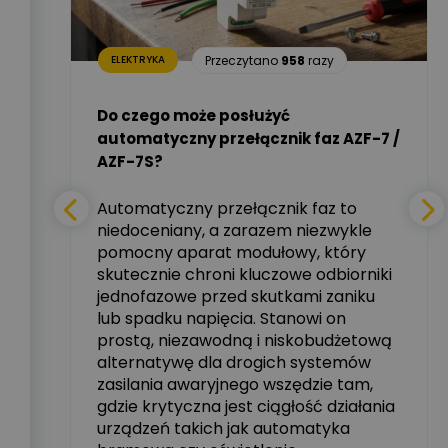
Dariusz Placek
4
razy
Ekspert mgr inż.
Zadaj pytanie
elektronik i informatyk,
Hager Polska Sp. z o.o.
Przeczytano
958
razy
ELEKTRYKA
i –
Aleksander NKT
Zadaj pytanie
Do czego może posłużyć
Ekspert
automatyczny przełącznik faz AZF-7 /
mie
AZF-7S?
nych
Tomasz Salak
Zadaj pytanie
Ekspert
Automatyczny przełącznik faz to
niedoceniany, a zarazem niezwykle
tały
pomocny aparat modułowy, który
Ekspert ABB
skutecznie chroni kluczowe odbiorniki
Zadaj pytanie
zowe
Ekspert, ABB
jednofazowe przed skutkami zaniku
lub spadku napięcia. Stanowi on
Michał Szulborski
prostą, niezawodną i niskobudżetową
Ekspert ETI - Dr inż. w
alternatywę dla drogich systemów
dziedzinie Aparatów
Zadaj pytanie
Elektrycznych / Senior
zasilania awaryjnego wszędzie tam,
R&D Scientist / Product
gdzie krytyczna jest ciągłość działania
Manager
urządzeń takich jak automatyka
rzez