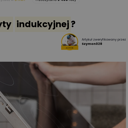
yty
indukcyjnej
?
Artykuł zweryfikowany przez
Szymon028