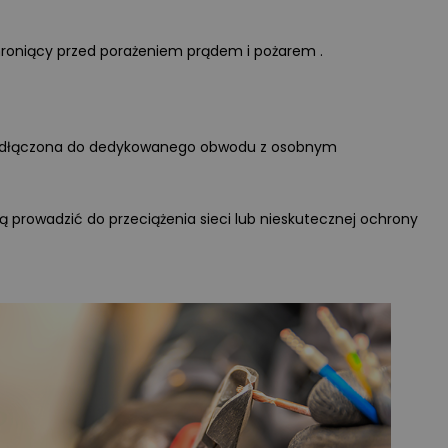
długie lata.
Więcej
roniący przed porażeniem prądem i pożarem .
dłączona do dedykowanego obwodu z osobnym
prowadzić do przeciążenia sieci lub nieskutecznej ochrony
Wyświetlono
3 9
WIDEOPREZENTACJA