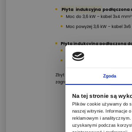
Płyta
indukcyjna
podłączona d
Moc do 3,6 kW – kabel 3x4 mm² (
Moc powyżej 3,6 kW – kabel 3x6 
Płyta indukcyjna podłączona do
Moc do 7,4 kW – kabel 5x2,5 mm² (
Moc powyżej 7,4 kW – kabel 5x4 m
Zbyt cienki przewód może ulec przegr
Zgoda
zagrożenia pożarowego.
Na tej stronie są wyk
Plików cookie używamy do sp
naszej witrynie. Informacje
reklamowym i analitycznym. 
uzyskanymi podczas korzysta