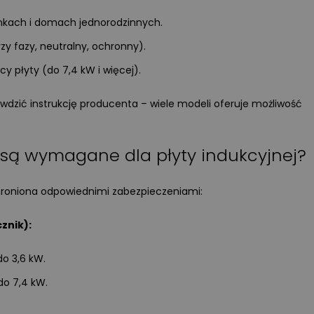
Przeczytano
81
ENERGIA ODNAWIALNA
kach i domach jednorodzinnych.
 fazy, neutralny, ochronny).
Magazyny energii do fotowoltaik
jaki model wybrać?
y płyty (do 7,4 kW i więcej).
Wprowadzenie rozliczeń w syste
wdzić instrukcję producenta – wiele modeli oferuje możliwość
net-billingu oraz taryf dynamicz
w Polsce sprawiło, że domowe
magazyny energii przestały być
 są wymagane dla płyty indukcyjnej?
technologiczną ciekawostką, a s
się koniecznością ekonomiczną.
roniona odpowiednimi zabezpieczeniami:
W tym artykule analizujemy kluc
parametry akumulatorów,
porównujemy systemy
znik):
niskonapięciowe
z wysokonapięciowymi oraz
do 3,6 kW.
wskazujemy najczęstsze błędy
do 7,4 kW.
montażowe, które decydują
o bezawaryjnej pracy instalacji p