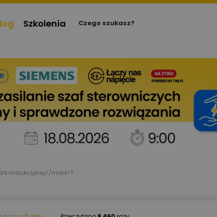
log
Szkolenia
ark>indukcyjnej</mark>?
zytasz w
5 min.
Przeczytano
9 460
razy