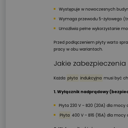
Występuje w nowoczesnych budyn
Wymaga przewodu 5-żyłowego (trzy
Umożliwia pełne wykorzystanie moc
Przed podłączeniem płyty warto spra
pracy w obu wariantach.
Jakie zabezpieczenia
Każda
płyta
indukcyjna
musi być ch
1. Wyłącznik nadprądowy (bezpiec
Płyta 230 V – B20 (20A) dla mocy 
Płyta
400 V – B16 (16A) dla mocy 