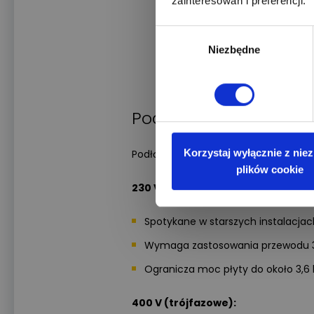
zainteresowań i preferencji.
Wybór
Niezbędne
zgody
Podłączenie płyty ind
Korzystaj wyłącznie z nie
Podłączenie płyty indukcyjnej zależy o
plików cookie
230 V (jednofazowe):
Spotykane w starszych instalacjac
Wymaga zastosowania przewodu 3-
Ogranicza moc płyty do około 3,6 
400 V (trójfazowe):