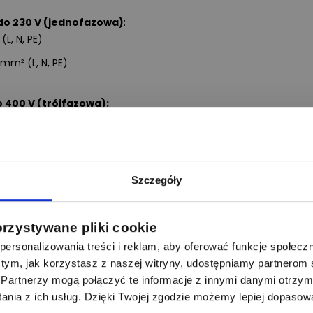
o 230 V (jednofazowa)
:
L, N, PE)
mm² (L, N, PE)
 400 V (trójfazowa):
L1, L2, L3, N, PE)
m² (L1, L2, L3, N, PE)
zaniu, co prowadzi do uszkodzenia izolacji i potencjalnego
Szczegóły
orzystywane pliki cookie
ersonalizowania treści i reklam, aby oferować funkcje społecz
 o tym, jak korzystasz z naszej witryny, udostępniamy partnero
Partnerzy mogą połączyć te informacje z innymi danymi otrzym
nia z ich usług. Dzięki Twojej zgodzie możemy lepiej dopasow