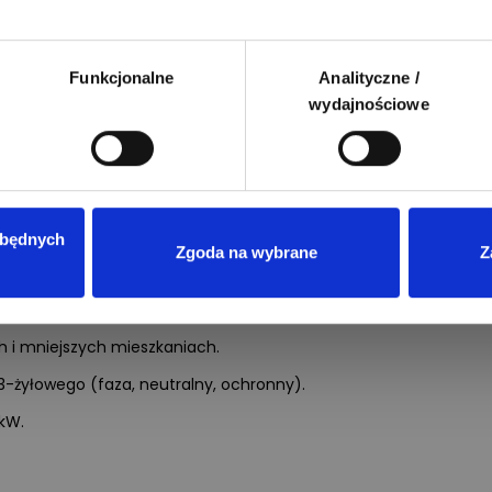
Funkcjonalne
Analityczne /
wydajnościowe
ukcyjnej do sieci – 230 V czy 400 V?
zbędnych
d dostępnej instalacji elektrycznej i specyfikacji urządzenia:
Zgoda na wybrane
Z
h i mniejszych mieszkaniach.
żyłowego (faza, neutralny, ochronny).
kW.