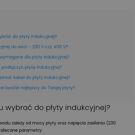
ybrać do płyty indukcyjnej?
yjnej do sieci – 230 V czy 400 V?
 wymagane dla płyty indukcyjnej?
 podłączyć płytę indukcyjną?
łniać kabel do płyty indukcyjnej?
l będzie najlepszy do Twojej płyty?
u wybrać do płyty indukcyjnej?
odu zależy od mocy płyty oraz napięcia zasilania (230
 zalecane parametry: