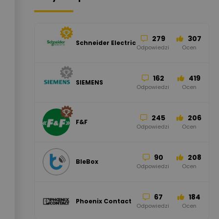
279
307
Schneider Electric
Odpowiedzi
Ocen
162
419
SIEMENS
Odpowiedzi
Ocen
245
206
F&F
Odpowiedzi
Ocen
90
208
BleBox
Odpowiedzi
Ocen
67
184
Phoenix Contact
Odpowiedzi
Ocen