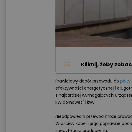
Kliknij, żeby zob
Prawidłowy dobór przewodu do
płyty
efektywności energetycznej i długotr
z najbardziej wymagających urządz
kW do nawet 11 kW.
Nieodpowiedni przewód może prowadzić
Właściwy kabel i jego poprawne podł
specyfikacją producenta.