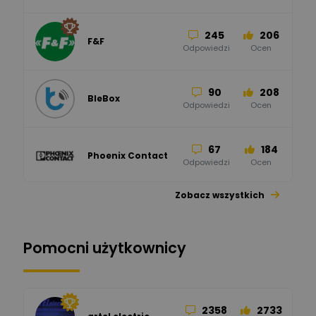
245
206
F&F
Odpowiedzi
Ocen
90
208
BleBox
Odpowiedzi
Ocen
67
184
Phoenix Contact
Odpowiedzi
Ocen
Zobacz wszystkich
26
113
automatyka pollin
Odpowiedzi
Ocen
Pomocni użytkownicy
34
86
Hager
Odpowiedzi
Ocen
2358
2733