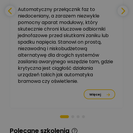
e
Automatyczny przełącznik faz to
niedoceniany, a zarazem niezwykle
Ekspert ABB
Zadaj pytanie
pomocny aparat modułowy, który
Ekspert, ABB
skutecznie chroni kluczowe odbiorniki
jednofazowe przed skutkami zaniku lub
Michał Szulborski
spadku napięcia. Stanowi on prostą,
Ekspert ETI - Dr inż. w
dziedzinie Aparatów
niezawodną i niskobudżetową
Zadaj pytanie
Elektrycznych / Senior
alternatywę dla drogich systemów
R&D Scientist / Product
Manager
zasilania awaryjnego wszędzie tam, gdzie
krytyczna jest ciągłość działania
Tomasz Dźwigała
urządzeń takich jak automatyka
Ekspert Menadżer
Zadaj pytanie
bramowa czy oświetlenie.
Produktu, TIM SA
Więcej
Damian Czernik
Zadaj pytanie
Ekspert ds. instalacji OZE
Piotr Muskała
Ekspert Specjalista ds
Zadaj pytanie
Polecane szkolenia
prezentacji