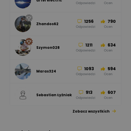
artel electric
47
67
ELKO-BIS Systemy
Odpowiedzi
Ocen
Odgromowe
Odpowiedzi
Ocen
1256
790
Zhandos62
50
59
Odpowiedzi
Ocen
Zamel
Odpowiedzi
Ocen
1211
634
Szymon028
52
45
Odpowiedzi
Ocen
WAGO
Odpowiedzi
Ocen
1093
594
Maras324
Odpowiedzi
Ocen
913
607
Sebastian Łyźniak
Odpowiedzi
Ocen
Zobacz wszystkich
1112
371
Pysiak
Odpowiedzi
Ocen