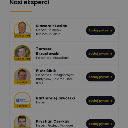
Nasi eksperci
507
971
Bartłomiej
Jaworski
Odpowiedzi
Ocen
Sławomir Lesiak
Ekspert Elektronik -
Zadaj pytanie
955
374
Pawel02
telekomunikacja
Odpowiedzi
Ocen
Tomasz
Brzostowski
Zadaj pytanie
532
714
boss
Ekspert ds. fotowoltaiki
Odpowiedzi
Ocen
Piotr Bibik
Ekspert ds. Inteligentnych
Zadaj pytanie
796
244
budynków, Salama Piotr
DawidZak
Bibik
Odpowiedzi
Ocen
Bartłomiej Jaworski
Zadaj pytanie
Ekspert
Krystian Czerkas
Zadaj pytanie
Ekspert Product Manager