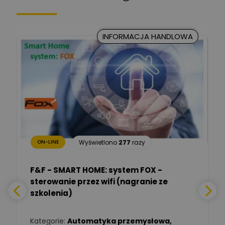
Kancelaria Prawna
CKC Solution
Zadaj pytanie
INFORMACJA HANDLOWA
Ekspert Prawnik
Marcin Nowicki
Ekspert mgr. inż. elektryk,
Zadaj pytanie
TIM SA
Renata
Januszewska
Zadaj pytanie
Ekspert Inżynieria
bezpieczeństwa
Wyświetlono
277
razy
ON-LINE
Adam Włastowski
Zadaj pytanie
Ekspert
F&F - SMART HOME: system FOX -
sterowanie przez wifi (nagranie ze
Daniel Michalik
szkolenia)
Zadaj pytanie
Ekspert Elektryk
Kategorie:
Automatyka przemysłowa
,