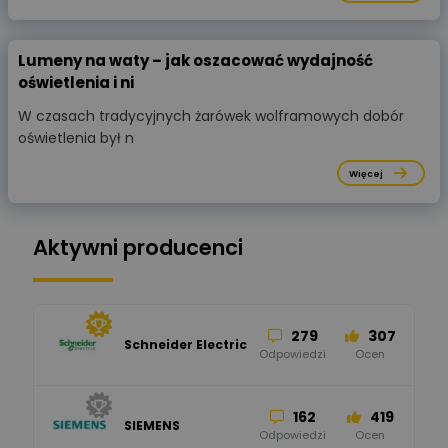
Lumeny na waty – jak oszacować wydajność
oświetlenia i ni
W czasach tradycyjnych żarówek wolframowych dobór
oświetlenia był n
Więcej
Aktywni producenci
279
307
Schneider Electric
Odpowiedzi
Ocen
162
419
SIEMENS
Odpowiedzi
Ocen