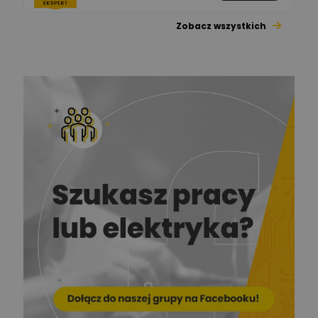
Zobacz wszystkich
Jacek Niżyński
Ekspert Elektromechanik,
Zadaj pytanie
mechanik
Redakcja
Zadaj pytanie
Ekspert ds. prądu
Krzysztof
Stelęgowski
Zadaj pytanie
Ekspert
EL-ROJ
Ekspert
Zadaj pytanie
Automatyk/Elektryk/Mana
ger
Mariusz Pajkowski
Zadaj pytanie
Ekspert