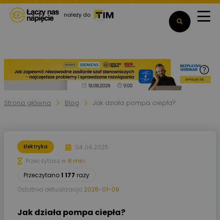
należy do
Strona główna
Blog
Jak działa pompa ciepła?
04.04.2025
Elektryka
Przeczytasz w
8 min.
Przeczytano
1 177
razy
Ostatnia aktualizacja
2026-01-09
Jak działa pompa ciepła?