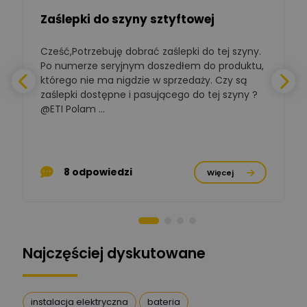
Zaślepki do szyny sztyftowej
Polska Izba
Gospodarcza
Zadaj pytanie
Elektrotechniki
Cześć,Potrzebuję dobrać zaślepki do tej szyny.
W
Ekspert ds. normalizacji
Po numerze seryjnym doszedłem do produktu,
którego nie ma nigdzie w sprzedaży. Czy są
BOWWE
zaślepki dostępne i pasującego do tej szyny ?
a
Ekspert ds. rozwoju
Zadaj pytanie
biznesu w sektorze online
@ETI Polam ...
i technologii
a
komputerowych
Mariusz Borowy
p
Ekspert ds. remontu starej
Zadaj pytanie
8 odpowiedzi
Więcej
chaty
Stanisław Rak
Zadaj pytanie
Ekspert P&PM
Najczęściej dyskutowane
Artur Dudek
Zadaj pytanie
Ekspert
instalacja elektryczna
bateria