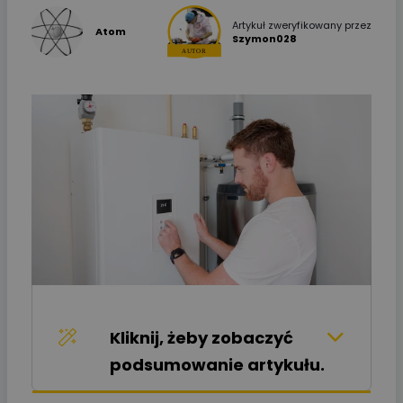
Artykuł zweryfikowany przez
Atom
Szymon028
Kliknij, żeby zobaczyć
podsumowanie artykułu.