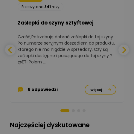
Łukasz Nowak
Przeczytano
341
razy
Ekspert ds. automatyki
Zadaj pytanie
budynkowej
Zaślepki do szyny sztyftowej
Polska Izba
Gospodarcza
Zadaj pytanie
Elektrotechniki
Cześć,Potrzebuję dobrać zaślepki do tej szyny.
W
Ekspert ds. normalizacji
Po numerze seryjnym doszedłem do produktu,
którego nie ma nigdzie w sprzedaży. Czy są
BOWWE
zaślepki dostępne i pasującego do tej szyny ?
a
Ekspert ds. rozwoju
Zadaj pytanie
biznesu w sektorze online
@ETI Polam ...
i technologii
a
komputerowych
Mariusz Borowy
p
Ekspert ds. remontu starej
Zadaj pytanie
8 odpowiedzi
Więcej
chaty
Stanisław Rak
Zadaj pytanie
Ekspert P&PM
Najczęściej dyskutowane
Artur Dudek