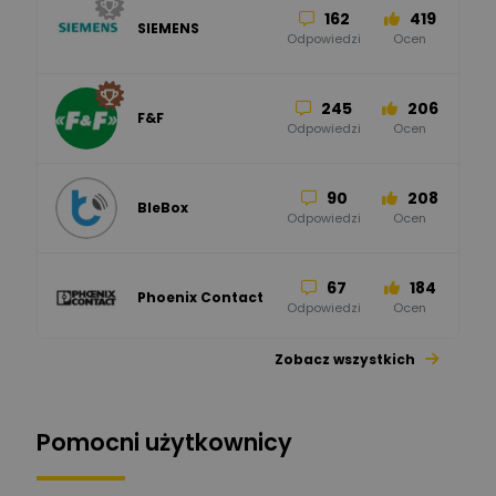
162
419
SIEMENS
Odpowiedzi
Ocen
245
206
F&F
Odpowiedzi
Ocen
90
208
BleBox
Odpowiedzi
Ocen
67
184
Phoenix Contact
Odpowiedzi
Ocen
Zobacz wszystkich
26
113
automatyka pollin
Odpowiedzi
Ocen
Pomocni użytkownicy
34
86
Hager
Odpowiedzi
Ocen