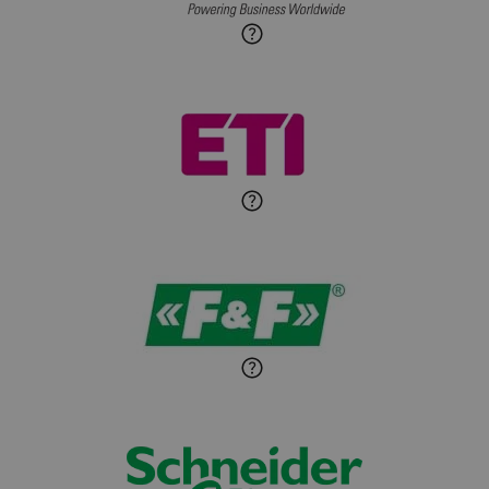
Roman Godlewski
Zadaj pytanie
Ekspert Elektryk
Michał Patryka
Zadaj pytanie
Ekspert Elektryk
Sandra Wiśniewska
Ekspert ds. wnętrzarskich
Zadaj pytanie
detali
Paweł Sekuła
Zadaj pytanie
Ekspert Instalator
Jaroslaw Wiater
Zadaj pytanie
Ekspert
Marcin Pełech