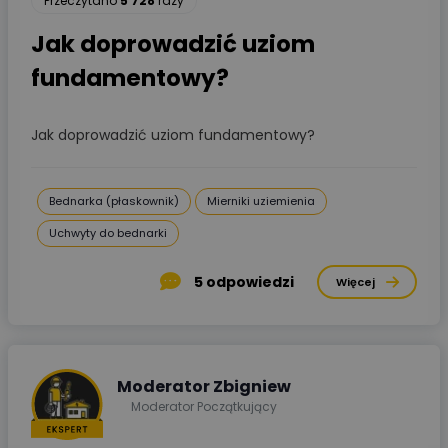
Przeczytano
5 728
razy
Jak doprowadzić uziom
fundamentowy?
Jak doprowadzić uziom fundamentowy?
Bednarka (płaskownik)
Mierniki uziemienia
Uchwyty do bednarki
5
odpowiedzi
Więcej
Moderator Zbigniew
Moderator Początkujący