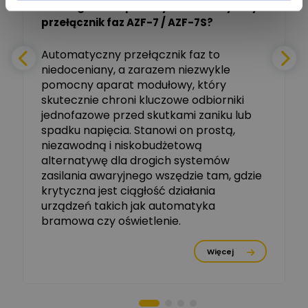
Do czego może posłużyć automatyczny
Tomasz Salak
przełącznik faz AZF-7 / AZF-7S?
-
Zadaj pytanie
Ekspert
e
Automatyczny przełącznik faz to
niedoceniany, a zarazem niezwykle
Ekspert ABB
Zadaj pytanie
pomocny aparat modułowy, który
Ekspert, ABB
skutecznie chroni kluczowe odbiorniki
jednofazowe przed skutkami zaniku lub
Michał Szulborski
spadku napięcia. Stanowi on prostą,
Ekspert ETI - Dr inż. w
dziedzinie Aparatów
niezawodną i niskobudżetową
Zadaj pytanie
Elektrycznych / Senior
alternatywę dla drogich systemów
R&D Scientist / Product
Manager
zasilania awaryjnego wszędzie tam, gdzie
krytyczna jest ciągłość działania
Tomasz Dźwigała
urządzeń takich jak automatyka
Ekspert Menadżer
Zadaj pytanie
bramowa czy oświetlenie.
Produktu, TIM SA
Więcej
Damian Czernik
Zadaj pytanie
Ekspert ds. instalacji OZE