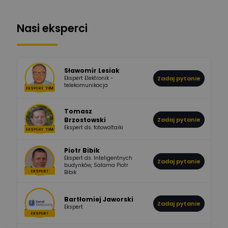
Pysiak
Odpowiedzi
Ocen
Nasi eksperci
507
971
Bartłomiej
Jaworski
Odpowiedzi
Ocen
Sławomir Lesiak
Ekspert Elektronik -
Zadaj pytanie
955
374
Pawel02
telekomunikacja
Odpowiedzi
Ocen
Tomasz
Brzostowski
Zadaj pytanie
532
714
boss
Ekspert ds. fotowoltaiki
Odpowiedzi
Ocen
Piotr Bibik
Ekspert ds. Inteligentnych
Zadaj pytanie
796
244
budynków, Salama Piotr
DawidZak
Bibik
Odpowiedzi
Ocen
Bartłomiej Jaworski
Zadaj pytanie
Ekspert