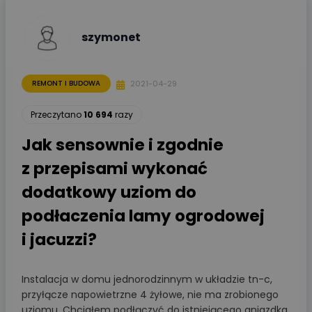
szymonet
2021-04-29
REMONT I BUDOWA
Przeczytano
10 694
razy
Jak sensownie i zgodnie
z przepisami wykonać
dodatkowy uziom do
podłaczenia lamy ogrodowej
i jacuzzi?
Instalacja w domu jednorodzinnym w układzie tn-c,
przyłącze napowietrzne 4 żyłowe, nie ma zrobionego
uziomu. Chciałem podłączyć do istniejącego gniazdka