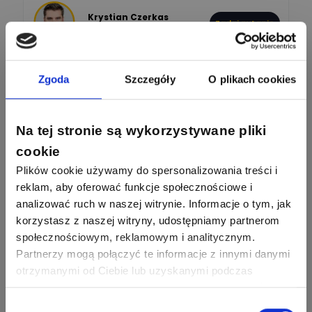
Krystian Czerkas
Zadaj pytanie
Ekspert Product Manager
Zobacz wszystkich
Jacek Niżyński
Zgoda
Szczegóły
O plikach cookies
Ekspert Elektromechanik,
Zadaj pytanie
mechanik
Na tej stronie są wykorzystywane pliki
Redakcja
Zadaj pytanie
Ekspert ds. prądu
cookie
Plików cookie używamy do spersonalizowania treści i
Krzysztof
reklam, aby oferować funkcje społecznościowe i
Stelęgowski
Zadaj pytanie
Ekspert
analizować ruch w naszej witrynie. Informacje o tym, jak
korzystasz z naszej witryny, udostępniamy partnerom
EL-ROJ
społecznościowym, reklamowym i analitycznym.
Ekspert
Zadaj pytanie
Partnerzy mogą połączyć te informacje z innymi danymi
Automatyk/Elektryk/Mana
ger
otrzymanymi od Ciebie lub uzyskanymi podczas
korzystania z ich usług. Dzięki Twojej zgodzie możemy
Mariusz Pajkowski
lepiej dopasować ofertę do Twoich zainteresowań i
Wybór
Zadaj pytanie
Ekspert