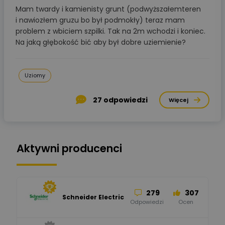
Mam twardy i kamienisty grunt (podwyższałemteren
i nawiozłem gruzu bo był podmokły) teraz mam
problem z wbiciem szpilki. Tak na 2m wchodzi i koniec.
Na jaką głębokość bić aby był dobre uziemienie?
Uziomy
27
odpowiedzi
Więcej
Aktywni producenci
279
307
Schneider Electric
Odpowiedzi
Ocen