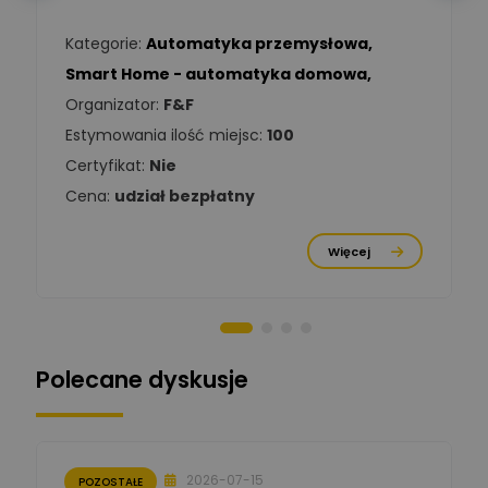
Kategorie:
Automatyka przemysłowa
,
Tomasz Kowalski
Smart Home - automatyka domowa
,
Zadaj pytanie
Ekspert Elektryk
Organizator:
F&F
Estymowania ilość miejsc:
100
Damian
Chróściński
Zadaj pytanie
Certyfikat:
Nie
Ekspert
Cena:
udział bezpłatny
Michał Cichosz
Ekspert Menadżer
Zadaj pytanie
Więcej
Produktu, TIM S.A
Norbert Kiszka
Zadaj pytanie
Ekspert ds. zabezpieczeń
Polecane dyskusje
Moderator
Zbigniew
Zadaj pytanie
Ekspert Początkujący
2026-07-15
POZOSTAŁE