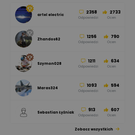
2358
2733
artel electric
47
67
ELKO-BIS Systemy
Odpowiedzi
Ocen
Odgromowe
Odpowiedzi
Ocen
1256
790
Zhandos62
50
59
Odpowiedzi
Ocen
Zamel
Odpowiedzi
Ocen
1211
634
Szymon028
52
45
Odpowiedzi
Ocen
WAGO
Odpowiedzi
Ocen
1093
594
Maras324
Odpowiedzi
Ocen
913
607
Sebastian Łyźniak
Odpowiedzi
Ocen
Zobacz wszystkich
1112
371