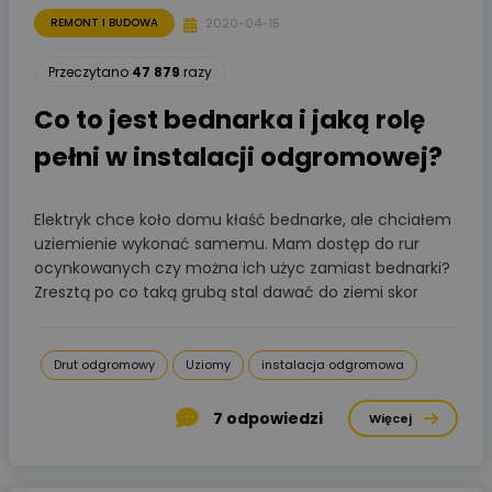
2020-04-15
REMONT I BUDOWA
Przeczytano
47 879
razy
Co to jest bednarka i jaką rolę
pełni w instalacji odgromowej?
Elektryk chce koło domu kłaść bednarke, ale chciałem
uziemienie wykonać samemu. Mam dostęp do rur
ocynkowanych czy można ich użyc zamiast bednarki?
Zresztą po co taką grubą stal dawać do ziemi skor
Drut odgromowy
Uziomy
instalacja odgromowa
7
odpowiedzi
Więcej