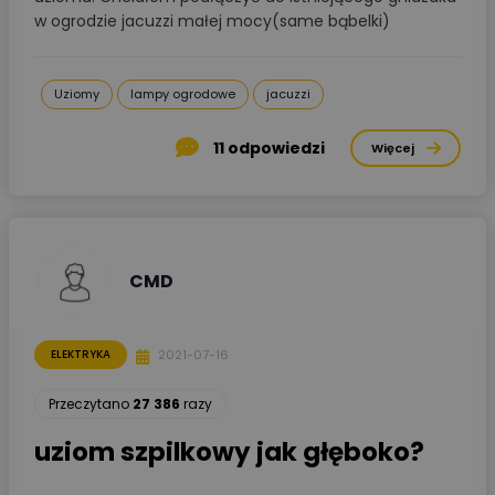
w ogrodzie jacuzzi małej mocy(same bąbelki)
Uziomy
lampy ogrodowe
jacuzzi
11
odpowiedzi
Więcej
CMD
2021-07-16
ELEKTRYKA
Przeczytano
27 386
razy
uziom szpilkowy jak głęboko?