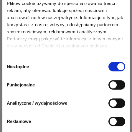
SIEMENS
Plików cookie używamy do spersonalizowania treści i
Odpowiedzi
Ocen
reklam, aby oferować funkcje społecznościowe i
analizować ruch w naszej witrynie. Informacje o tym, jak
245
206
korzystasz z naszej witryny, udostępniamy partnerom
F&F
Odpowiedzi
Ocen
społecznościowym, reklamowym i analitycznym.
Partnerzy mogą połączyć te informacje z innymi danymi
otrzymanymi od Ciebie lub uzyskanymi podczas
90
208
BleBox
Odpowiedzi
Ocen
korzystania z ich usług. Dzięki Twojej zgodzie możemy
lepiej dopasować ofertę do Twoich zainteresowań i
Wybór
Niezbędne
preferencji.
zgody
67
184
Phoenix Contact
Odpowiedzi
Ocen
Funkcjonalne
Zobacz wszystkich
26
113
automatyka pollin
Odpowiedzi
Ocen
Analityczne / wydajnościowe
Pomocni użytkownicy
34
86
Reklamowe
Hager
Odpowiedzi
Ocen