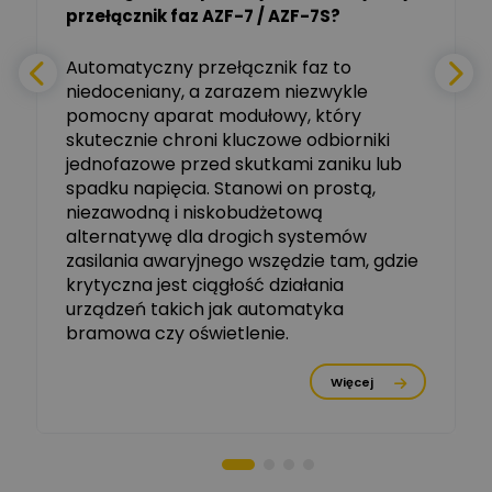
Tomasz Salak
przełącznik faz AZF-7 / AZF-7S?
-
Zadaj pytanie
Ekspert
e
Automatyczny przełącznik faz to
niedoceniany, a zarazem niezwykle
Ekspert ABB
Zadaj pytanie
pomocny aparat modułowy, który
Ekspert, ABB
skutecznie chroni kluczowe odbiorniki
jednofazowe przed skutkami zaniku lub
Michał Szulborski
spadku napięcia. Stanowi on prostą,
Ekspert ETI - Dr inż. w
dziedzinie Aparatów
niezawodną i niskobudżetową
Zadaj pytanie
Elektrycznych / Senior
alternatywę dla drogich systemów
R&D Scientist / Product
Manager
zasilania awaryjnego wszędzie tam, gdzie
krytyczna jest ciągłość działania
Tomasz Dźwigała
urządzeń takich jak automatyka
Ekspert Menadżer
Zadaj pytanie
bramowa czy oświetlenie.
Produktu, TIM SA
Więcej
Damian Czernik
Zadaj pytanie
Ekspert ds. instalacji OZE
Piotr Muskała