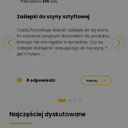
Przeczytano
336
razy
Ekspert ds. automatyki
Zadaj pytanie
budynkowej
Zaślepki do szyny sztyftowej
Polska Izba
Gospodarcza
Zadaj pytanie
Elektrotechniki
Cześć,Potrzebuję dobrać zaślepki do tej szyny.
W
Ekspert ds. normalizacji
Po numerze seryjnym doszedłem do produktu,
którego nie ma nigdzie w sprzedaży. Czy są
BOWWE
zaślepki dostępne i pasującego do tej szyny ?
a
Ekspert ds. rozwoju
Zadaj pytanie
biznesu w sektorze online
@ETI Polam ...
i technologii
a
komputerowych
Mariusz Borowy
p
Ekspert ds. remontu starej
Zadaj pytanie
8 odpowiedzi
Więcej
chaty
Stanisław Rak
Zadaj pytanie
Ekspert P&PM
Najczęściej dyskutowane
Artur Dudek
Zadaj pytanie
Ekspert