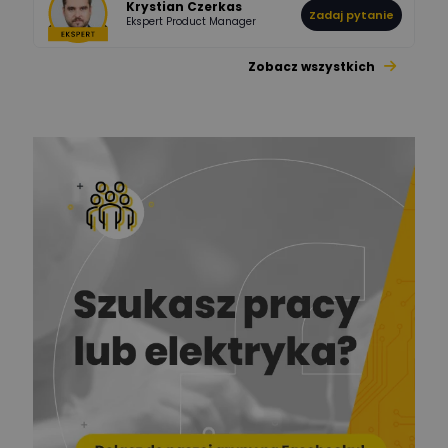
Krystian Czerkas
Zadaj pytanie
Ekspert Product Manager
Zobacz wszystkich
Jacek Niżyński
Ekspert Elektromechanik,
Zadaj pytanie
mechanik
Redakcja
Zadaj pytanie
Ekspert ds. prądu
Krzysztof
Stelęgowski
Zadaj pytanie
Ekspert
EL-ROJ
Ekspert
Zadaj pytanie
Automatyk/Elektryk/Mana
ger
Mariusz Pajkowski
Zadaj pytanie
Ekspert