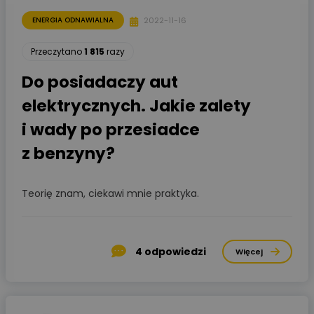
2022-11-16
ENERGIA ODNAWIALNA
Przeczytano
1 815
razy
Do posiadaczy aut
elektrycznych. Jakie zalety
i wady po przesiadce
z benzyny?
Teorię znam, ciekawi mnie praktyka.
4
odpowiedzi
Więcej