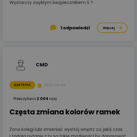
Wystarczy zwykłym bezpiecznikiem S ?
1
odpowiedzi
Więcej
CMD
2022-04-22
ELEKTRYKA
Przeczytano
2 004
razy
Częsta zmiana kolorów ramek
Żona kolegi lubi zmieniać wystrój wnętrz co jakiś czas
i zadała pytanie czy są takie możliwości by dopasować