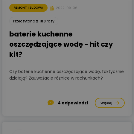
2022-09-06
REMONT I BUDOWA
Przeczytano
2 103
razy
baterie kuchenne
oszczędzające wodę - hit czy
kit?
Czy baterie kuchenne oszczędzające wodę, faktycznie
działają? Zauważacie róznice w rachunkach?
4
odpowiedzi
Więcej