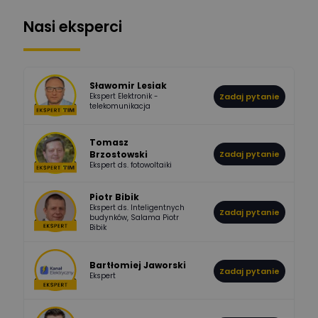
Nasi eksperci
507
971
Bartłomiej
Jaworski
Odpowiedzi
Ocen
Sławomir Lesiak
Ekspert Elektronik -
Zadaj pytanie
955
374
Pawel02
telekomunikacja
Odpowiedzi
Ocen
Tomasz
Brzostowski
Zadaj pytanie
532
714
boss
Ekspert ds. fotowoltaiki
Odpowiedzi
Ocen
Piotr Bibik
Ekspert ds. Inteligentnych
Zadaj pytanie
796
244
budynków, Salama Piotr
DawidZak
Bibik
Odpowiedzi
Ocen
Bartłomiej Jaworski
Zadaj pytanie
Ekspert