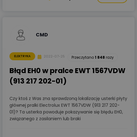
CMD
2022-07-25
ELEKTRYKA
Przeczytano
1 848
razy
Błąd EH0 w pralce EWT 1567VDW
(913 217 202-01)
Czy ktoś z Was zna sprawdzoną lokalizację usterki płyty
głównej pralki Electrolux EWT 1567VDW (913 217 202-
01)? Ta usterka powoduje pokazywanie się błędu EH0,
związanego z zasilaniem lub braki