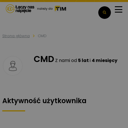
należy do
Strona główna
CMD
CMD
Z nami od
5 lat
i
4 miesięcy
Aktywność użytkownika