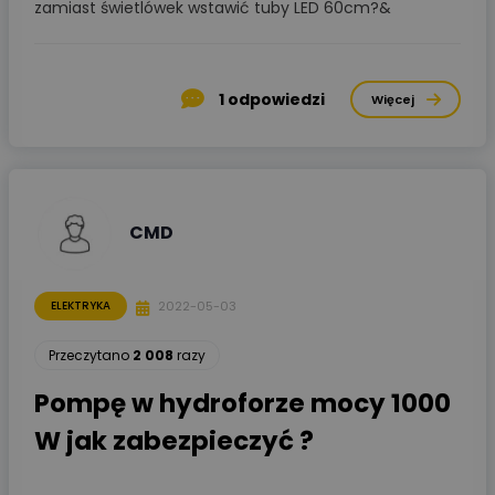
zamiast świetlówek wstawić tuby LED 60cm?&
1
odpowiedzi
Więcej
CMD
2022-05-03
ELEKTRYKA
Przeczytano
2 008
razy
Pompę w hydroforze mocy 1000
W jak zabezpieczyć ?