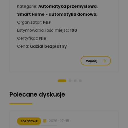
Kategorie:
Automatyka przemysłowa
,
Tomasz Kowalski
Smart Home - automatyka domowa
,
Zadaj pytanie
Ekspert Elektryk
Organizator:
F&F
Estymowania ilość miejsc:
100
Damian
Chróściński
Zadaj pytanie
Certyfikat:
Nie
Ekspert
Cena:
udział bezpłatny
Michał Cichosz
Ekspert Menadżer
Zadaj pytanie
Więcej
Produktu, TIM S.A
Norbert Kiszka
Zadaj pytanie
Ekspert ds. zabezpieczeń
Polecane dyskusje
Moderator
Zbigniew
Zadaj pytanie
Ekspert Początkujący
2026-07-15
POZOSTAŁE
Łukasz Nowak