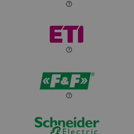
Roman Godlewski
Zadaj pytanie
Ekspert Elektryk
Michał Patryka
Zadaj pytanie
Ekspert Elektryk
Sandra Wiśniewska
Ekspert ds. wnętrzarskich
Zadaj pytanie
detali
Paweł Sekuła
Zadaj pytanie
Ekspert Instalator
Jaroslaw Wiater
Zadaj pytanie
Ekspert
Marcin Pełech
Zadaj pytanie
Ekspert