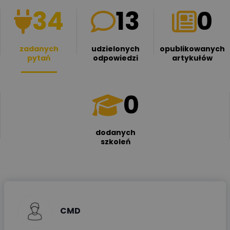
34
13
0
zadanych
udzielonych
opublikowanych
pytań
odpowiedzi
artykułów
0
dodanych
szkoleń
CMD