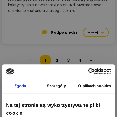
kolorystycznie nowe ramki do gniazd. Myślała nawet
o zmianie materiału z jakiego taka ra
5
odpowiedzi
Więcej
1
2
3
4
»
«
Aktywni producenci
Zgoda
Szczegóły
O plikach cookies
279
307
Schneider Electric
Odpowiedzi
Ocen
Na tej stronie są wykorzystywane pliki
cookie
162
419