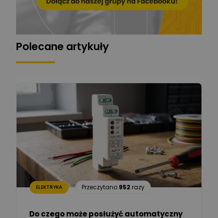
Grzegorz Chudzik
Zadaj pytanie
Ekspert
Polecane artykuły
Łukasz Bronicz
Ekspert ds. technologii
Zadaj pytanie
komputerowych
Łukasz Barton
Zadaj pytanie
Ekspert Elektryk
Dariusz Placek
Ekspert mgr inż. elektronik
Zadaj pytanie
i informatyk, Hager Polska
Sp. z o.o.
Aleksander NKT
Zadaj pytanie
Przeczytano
952
razy
ELEKTRYKA
Ekspert
Do czego może posłużyć automatyczny