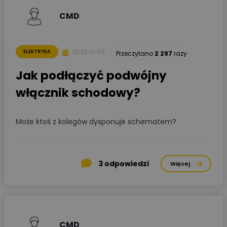
CMD
2022-11-03
ELEKTRYKA
Przeczytano
2 297
razy
Jak podłączyć podwójny
włącznik schodowy?
Może ktoś z kolegów dysponuje schematem?
3
odpowiedzi
Więcej
CMD