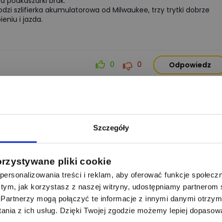
 a podkaszarki brak.
i szlifierka akumulatorowa od Milwaukee, trzy trytki dobrze
ieniu i jazda.
0
0
Odpowiedz
Zgłoś naruszenie
Szczegóły
ealnie sprawdzi się przy rozpalaniu grilla. Model opalarki: M18
orzystywane pliki cookie
ersonalizowania treści i reklam, aby oferować funkcje społecz
 o tym, jak korzystasz z naszej witryny, udostępniamy partnero
Partnerzy mogą połączyć te informacje z innymi danymi otrzym
nia z ich usług. Dzięki Twojej zgodzie możemy lepiej dopasow