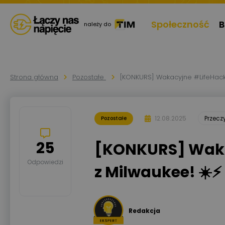
Społeczność
B
należy do
Strona główna
Pozostałe
[KONKURS] Wakacyjne #LifeHacki
12.08.2025
Przec
Pozostałe
25
[KONKURS] Waka
Odpowiedzi
z Milwaukee! ☀️⚡
Redakcja