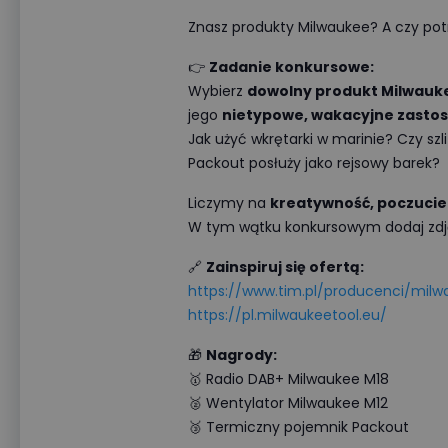
Znasz produkty Milwaukee? A czy potra
👉
Zadanie konkursowe:
Wybierz
dowolny produkt Milwauk
jego
nietypowe, wakacyjne zasto
Jak użyć wkrętarki w marinie? Czy s
Packout posłuży jako rejsowy barek?
Liczymy na
kreatywność, poczucie
W tym wątku konkursowym dodaj zdjęc
🔗
Zainspiruj się ofertą:
https://www.tim.pl/producenci/milw
https://pl.milwaukeetool.eu/
🎁
Nagrody:
🥇 Radio DAB+ Milwaukee M18
🥈 Wentylator Milwaukee M12
🥉 Termiczny pojemnik Packout