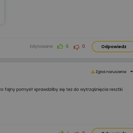
Edytowane
6
0
Odpowiedz
Wyświetlono
3 9
WIDEOPREZENTACJA
ZCM-42Programator czasowy
ustawiany przez Wi-Fi Zamel ext
Zgłoś naruszenie
podstawy konfiguracji
zo fajny pomysł! sprawdziłby się też do wytrząśnięcia resztki
Kategorie:
Automatyka przemysło
Organizator:
Zamel Sp. z o. o.
Certyfikat:
Nie
Cena:
udział bezpłatny