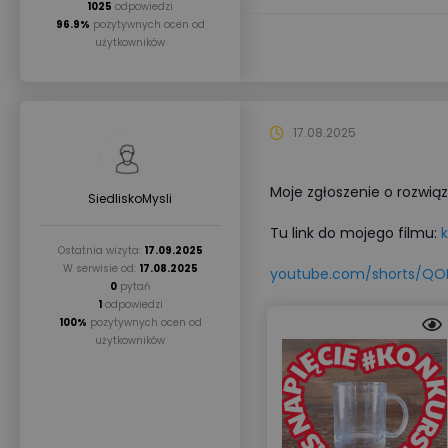
1025
odpowiedzi
96.9%
pozytywnych ocen od
użytkowników
17.08.2025
Moje zgłoszenie o rozwią
SiedliskoMysli
Tu link do mojego filmu:
k
Ostatnia wizyta:
17.09.2025
W serwisie od:
17.08.2025
youtube.com/shorts/Q
0
pytań
1
odpowiedzi
100%
pozytywnych ocen od
użytkowników