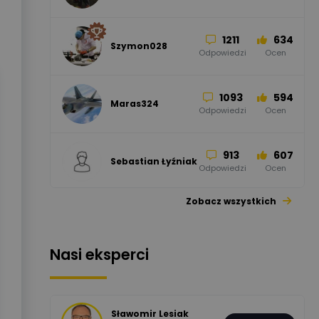
Odpowiedzi
Ocen
1211
634
Szymon028
52
45
Odpowiedzi
Ocen
WAGO
Odpowiedzi
Ocen
1093
594
Maras324
Odpowiedzi
Ocen
913
607
Sebastian Łyźniak
Odpowiedzi
Ocen
Zobacz wszystkich
1112
371
Pysiak
Odpowiedzi
Ocen
Nasi eksperci
507
971
Bartłomiej
Jaworski
Odpowiedzi
Ocen
Sławomir Lesiak