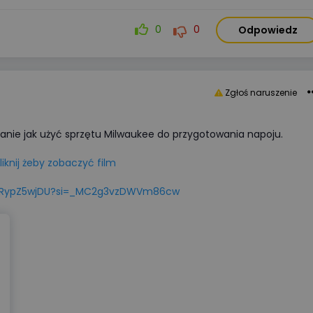
się koniecznością ekonomiczną.
W tym artykule analizujemy kluc
0
0
Odpowiedz
parametry akumulatorów,
porównujemy systemy
niskonapięciowe
z wysokonapięciowymi oraz
Zgłoś naruszenie
wskazujemy najczęstsze błędy
montażowe, które decydują
o bezawaryjnej pracy instalacji p
zanie jak użyć sprzętu Milwaukee do przygotowania napoju.
długie lata.
liknij żeby zobaczyć film
Więcej
ORypZ5wjDU?si=_MC2g3vzDWVm86cw