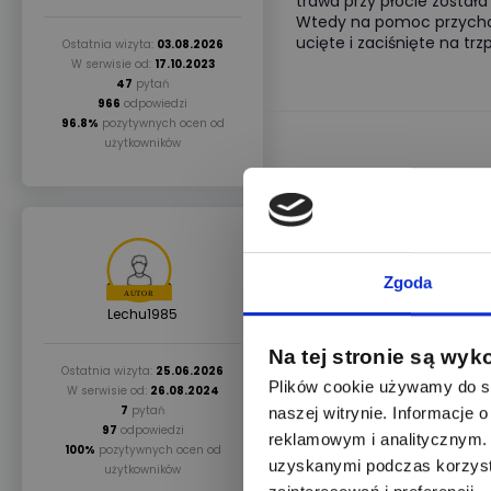
trawa przy płocie została
Wtedy na pomoc przychodz
ucięte i zaciśnięte na trzp
Ostatnia wizyta:
03.08.2026
W serwisie od:
17.10.2023
47
pytań
966
odpowiedzi
96.8%
pozytywnych ocen od
użytkowników
18.08.2025
Zgoda
Opalarka bezprzewodowa id
Lechu1985
BHG-0
Na tej stronie są wyk
Ostatnia wizyta:
25.06.2026
Plików cookie używamy do sp
W serwisie od:
26.08.2024
7
pytań
naszej witrynie. Informacje
97
odpowiedzi
reklamowym i analitycznym. 
100%
pozytywnych ocen od
uzyskanymi podczas korzysta
użytkowników