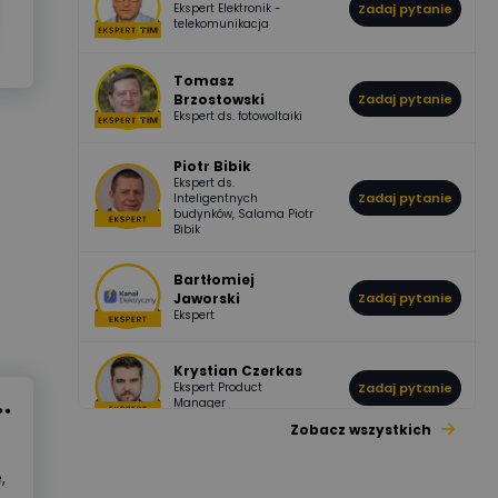
Ekspert Elektronik -
Zadaj pytanie
955
374
Pawel02
telekomunikacja
Odpowiedzi
Ocen
Tomasz
Brzostowski
Zadaj pytanie
532
714
boss
Ekspert ds. fotowoltaiki
Odpowiedzi
Ocen
Piotr Bibik
Ekspert ds.
796
244
Zadaj pytanie
Inteligentnych
DawidZak
budynków, Salama Piotr
Odpowiedzi
Ocen
Bibik
Bartłomiej
Jaworski
Zadaj pytanie
Ekspert
Krystian Czerkas
Ekspert Product
Zadaj pytanie
Manager
Zobacz wszystkich
Jacek Niżyński
,
Ekspert Elektromechanik,
Zadaj pytanie
mechanik