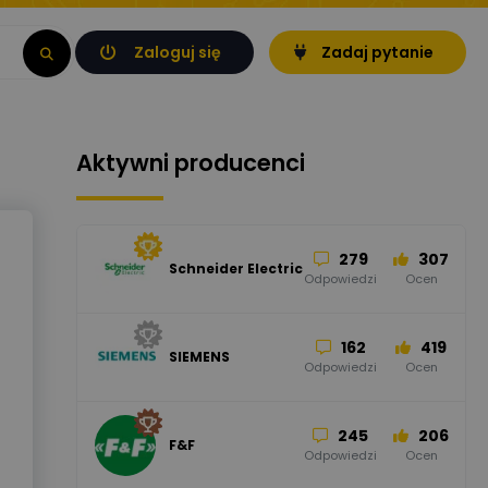
Zaloguj się
Zadaj pytanie
Aktywni producenci
279
307
Schneider Electric
Odpowiedzi
Ocen
162
419
SIEMENS
Odpowiedzi
Ocen
245
206
F&F
Odpowiedzi
Ocen