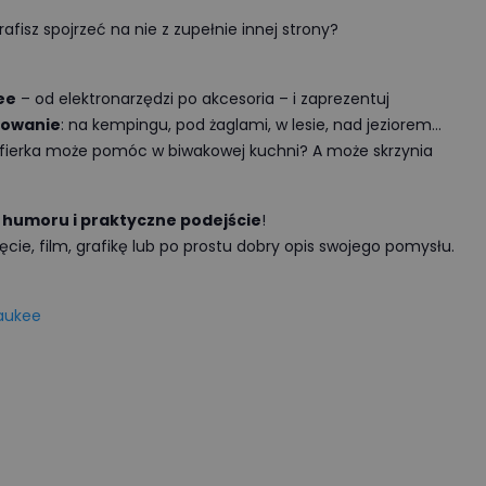
fisz spojrzeć na nie z zupełnie innej strony?
ee
– od elektronarzędzi po akcesoria – i zaprezentuj
sowanie
: na kempingu, pod żaglami, w lesie, nad jeziorem…
zlifierka może pomóc w biwakowej kuchni? A może skrzynia
 humoru i praktyczne podejście
!
ie, film, grafikę lub po prostu dobry opis swojego pomysłu.
aukee