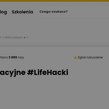
log
Szkolenia
 z Milwaukee! ☀️⚡
zytano
3 889
razy
Zgłoś naruszenie
cyjne #LifeHacki