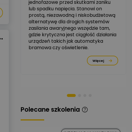
jednofazowe przed skutkami zaniku
zowe
lub spadku napięcia. Stanowi on
Michał Szulborski
prostą, niezawodną i niskobudżetową
Ekspert ETI - Dr inż. w
alternatywę dla drogich systemów
dziedzinie Aparatów
Zadaj pytanie
Elektrycznych / Senior
zasilania awaryjnego wszędzie tam,
R&D Scientist / Product
gdzie krytyczna jest ciągłość działania
Manager
urządzeń takich jak automatyka
bramowa czy oświetlenie.
Tomasz Dźwigała
Ekspert Menadżer
Zadaj pytanie
rzez
Produktu, TIM SA
Więcej
Damian Czernik
Zadaj pytanie
Ekspert ds. instalacji OZE
Piotr Muskała
Ekspert Specjalista ds
Zadaj pytanie
prezentacji
Polecane szkolenia
Kancelaria
Prawna CKC
Zadaj pytanie
Solution
Ekspert Prawnik