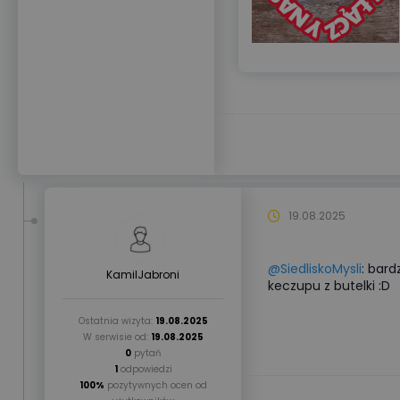
19.08.2025
@SiedliskoMysli
: bard
KamilJabroni
keczupu z butelki :D
Ostatnia wizyta:
19.08.2025
W serwisie od:
19.08.2025
0
pytań
1
odpowiedzi
100%
pozytywnych ocen od