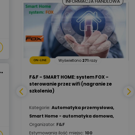
INFORMACJA HANDLOWA
Marcin Nowicki
Ekspert mgr. inż. elektryk,
Zadaj pytanie
TIM SA
Renata
Januszewska
Zadaj pytanie
Ekspert Inżynieria
23
razy
bezpieczeństwa
Wyświetlono
271
razy
ON-LINE
Adam Włastowski
Zadaj pytanie
Ekspert
a -
F&F - SMART HOME: system FOX -
sterowanie przez wifi (nagranie ze
szkolenia)
Daniel Michalik
Zadaj pytanie
wa
,
Ekspert Elektryk
Kategorie:
Automatyka przemysłowa
,
Tomasz Kowalski
Smart Home - automatyka domowa
,
Zadaj pytanie
Ekspert Elektryk
Organizator:
F&F
Estymowania ilość miejsc:
100