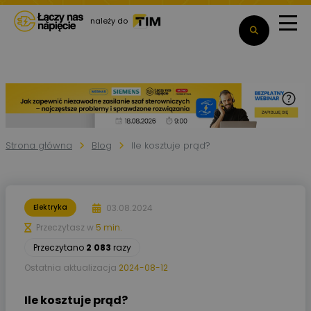
należy do
Strona główna
Blog
Ile kosztuje prąd?
03.08.2024
Elektryka
Przeczytasz w
5 min.
Przeczytano
2 083
razy
Ostatnia aktualizacja
2024-08-12
Ile kosztuje prąd?