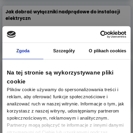
Jak dobrać wyłączniki nadprądowe do instalacji
elektryczn
Czy Twój dom jest bezpieczny? Każda instalacja
elektryczna wymaga s
Więcej
Zgoda
Szczegóły
O plikach cookies
ARTYKUŁ SPONSOROWANY
WAGO 221 vs SIMET SCL IDEALNA – które
szybkozłączki spraw
Na tej stronie są wykorzystywane pliki
cookie
Wybór między szybkozłączkami WAGO a produktami SIMET
to obecnie jed
Plików cookie używamy do spersonalizowania treści i
reklam, aby oferować funkcje społecznościowe i
Więcej
analizować ruch w naszej witrynie. Informacje o tym, jak
korzystasz z naszej witryny, udostępniamy partnerom
społecznościowym, reklamowym i analitycznym.
Aktywni producenci
Partnerzy mogą połączyć te informacje z innymi danymi
otrzymanymi od Ciebie lub uzyskanymi podczas