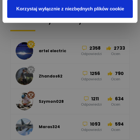
26
113
automatyka pollin
Odpowiedzi
Ocen
Korzystaj wyłącznie z niezbędnych plików cookie
Pomocni użytkownicy
34
86
Hager
Odpowiedzi
Ocen
2358
2733
artel electric
47
67
ELKO-BIS Systemy
Odpowiedzi
Ocen
Odgromowe
Odpowiedzi
Ocen
1256
790
Zhandos62
50
59
Odpowiedzi
Ocen
Zamel
Odpowiedzi
Ocen
1211
634
Szymon028
52
45
Odpowiedzi
Ocen
WAGO
Odpowiedzi
Ocen
1093
594
Maras324
Odpowiedzi
Ocen