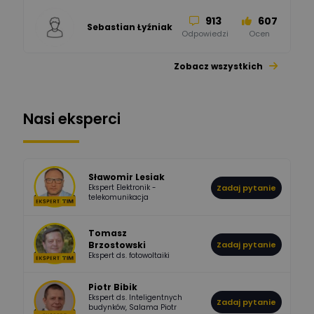
913
607
Sebastian Łyźniak
Odpowiedzi
Ocen
Zobacz wszystkich
1112
371
Pysiak
Odpowiedzi
Ocen
Nasi eksperci
507
971
Bartłomiej
Jaworski
Odpowiedzi
Ocen
Sławomir Lesiak
Ekspert Elektronik -
Zadaj pytanie
955
374
Pawel02
telekomunikacja
Odpowiedzi
Ocen
Tomasz
Brzostowski
Zadaj pytanie
532
714
boss
Ekspert ds. fotowoltaiki
Odpowiedzi
Ocen
Piotr Bibik
Ekspert ds. Inteligentnych
Zadaj pytanie
796
244
budynków, Salama Piotr
DawidZak