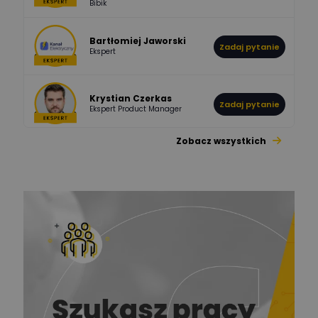
Bibik
Odpowiedzi
Ocen
Bartłomiej Jaworski
Zadaj pytanie
Ekspert
Krystian Czerkas
Zadaj pytanie
Ekspert Product Manager
Zobacz wszystkich
Jacek Niżyński
Ekspert Elektromechanik,
Zadaj pytanie
mechanik
Redakcja
Zadaj pytanie
Ekspert ds. prądu
Krzysztof
Stelęgowski
Zadaj pytanie
Ekspert