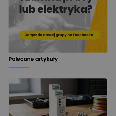
EL-ROJ
Ekspert
Zadaj pytanie
Automatyk/Elektryk/Mana
ger
Mariusz Pajkowski
Zadaj pytanie
Ekspert
Grzegorz Chudzik
Zadaj pytanie
Ekspert
Polecane artykuły
Łukasz Bronicz
Ekspert ds. technologii
Zadaj pytanie
komputerowych
Łukasz Barton
Zadaj pytanie
Ekspert Elektryk
Dariusz Placek
Ekspert mgr inż. elektronik
Zadaj pytanie
i informatyk, Hager Polska