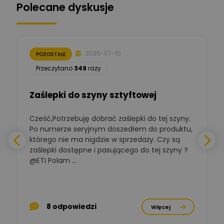
Polecane dyskusje
Moderator
Zbigniew
Zadaj pytanie
Ekspert Początkujący
2026-07-15
POZOSTAŁE
Łukasz Nowak
Przeczytano
349
razy
Ekspert ds. automatyki
Zadaj pytanie
budynkowej
Zaślepki do szyny sztyftowej
Polska Izba
Gospodarcza
Zadaj pytanie
Elektrotechniki
Cześć,Potrzebuję dobrać zaślepki do tej szyny.
W
Ekspert ds. normalizacji
Po numerze seryjnym doszedłem do produktu,
którego nie ma nigdzie w sprzedaży. Czy są
BOWWE
zaślepki dostępne i pasującego do tej szyny ?
a
Ekspert ds. rozwoju
Zadaj pytanie
biznesu w sektorze online
@ETI Polam ...
i technologii
a
komputerowych
Mariusz Borowy
p
Ekspert ds. remontu starej
Zadaj pytanie
8 odpowiedzi
Więcej
chaty