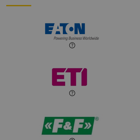
Ekspert ds. przytulnych
wnętrz
Maciej Jońca
Ekspert ds. automatyki
Zadaj pytanie
budynkowej
Roman Godlewski
Zadaj pytanie
Ekspert Elektryk
Michał Patryka
Zadaj pytanie
Ekspert Elektryk
Sandra Wiśniewska
Ekspert ds. wnętrzarskich
Zadaj pytanie
detali
Paweł Sekuła
Zadaj pytanie
Ekspert Instalator