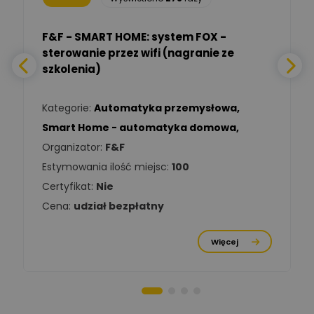
Adam Włastowski
Zadaj pytanie
Ekspert
F&F - SMART HOME: system FOX -
sterowanie przez wifi (nagranie ze
Daniel Michalik
szkolenia)
Zadaj pytanie
Ekspert Elektryk
Kategorie:
Automatyka przemysłowa
,
Tomasz Kowalski
Smart Home - automatyka domowa
,
Zadaj pytanie
Ekspert Elektryk
Organizator:
F&F
Estymowania ilość miejsc:
100
Damian
Chróściński
Zadaj pytanie
Certyfikat:
Nie
Ekspert
Cena:
udział bezpłatny
Michał Cichosz
Ekspert Menadżer
Zadaj pytanie
Więcej
Produktu, TIM S.A
Norbert Kiszka
Zadaj pytanie
Ekspert ds. zabezpieczeń