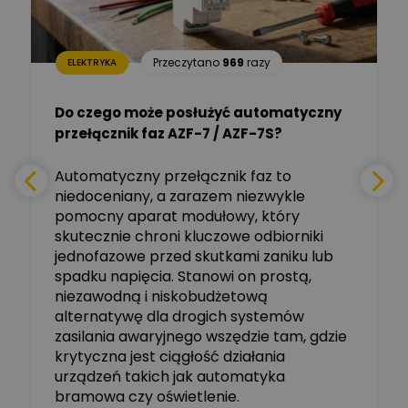
Sp. z o.o.
Aleksander NKT
Zadaj pytanie
Przeczytano
969
razy
ELEKTRYKA
Ekspert
Do czego może posłużyć automatyczny
Tomasz Salak
przełącznik faz AZF-7 / AZF-7S?
-
Zadaj pytanie
Ekspert
e
Automatyczny przełącznik faz to
niedoceniany, a zarazem niezwykle
Ekspert ABB
Zadaj pytanie
pomocny aparat modułowy, który
Ekspert, ABB
skutecznie chroni kluczowe odbiorniki
jednofazowe przed skutkami zaniku lub
Michał Szulborski
spadku napięcia. Stanowi on prostą,
Ekspert ETI - Dr inż. w
dziedzinie Aparatów
niezawodną i niskobudżetową
Zadaj pytanie
Elektrycznych / Senior
alternatywę dla drogich systemów
R&D Scientist / Product
Manager
zasilania awaryjnego wszędzie tam, gdzie
krytyczna jest ciągłość działania
Tomasz Dźwigała
urządzeń takich jak automatyka
Ekspert Menadżer
Zadaj pytanie
bramowa czy oświetlenie.
Produktu, TIM SA