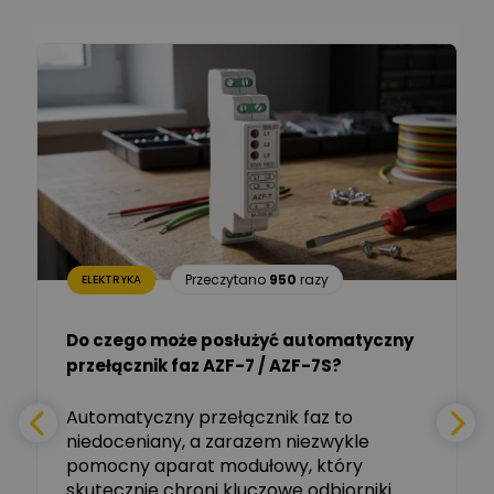
Ekspert ds. technologii
Zadaj pytanie
komputerowych
Łukasz Barton
Zadaj pytanie
Ekspert Elektryk
Dariusz Placek
Ekspert mgr inż. elektronik
Zadaj pytanie
i informatyk, Hager Polska
Sp. z o.o.
Aleksander NKT
Zadaj pytanie
Przeczytano
950
razy
ELEKTRYKA
Ekspert
Do czego może posłużyć automatyczny
Tomasz Salak
przełącznik faz AZF-7 / AZF-7S?
-
Zadaj pytanie
Ekspert
e
Automatyczny przełącznik faz to
niedoceniany, a zarazem niezwykle
Ekspert ABB
Zadaj pytanie
pomocny aparat modułowy, który
Ekspert, ABB
skutecznie chroni kluczowe odbiorniki