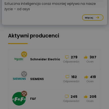
Sztuczna inteligencja coraz mocniej wpływa na nasze
życie – od asys
Więcej
Aktywni producenci
279
307
Schneider Electric
Odpowiedzi
Ocen
162
419
SIEMENS
Odpowiedzi
Ocen
245
206
F&F
Odpowiedzi
Ocen