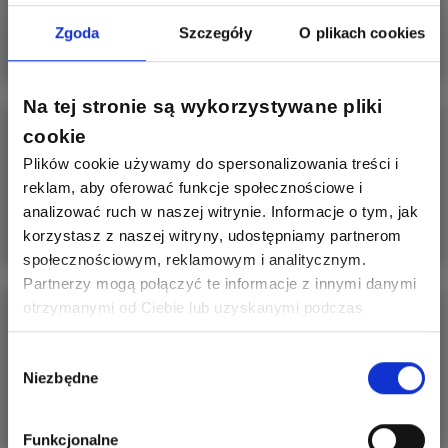
oprogramowan
Zgoda
Szczegóły
O plikach cookies
Więcej
Na tej stronie są wykorzystywane pliki
Czy sztuczna inteligencja może zamieszać?
cookie
Plików cookie używamy do spersonalizowania treści i
UE ponoć chce zatrzymać na kilka miesięcy rozwój
reklam, aby oferować funkcje społecznościowe i
sztucznej intelige
analizować ruch w naszej witrynie. Informacje o tym, jak
korzystasz z naszej witryny, udostępniamy partnerom
Więcej
społecznościowym, reklamowym i analitycznym.
Partnerzy mogą połączyć te informacje z innymi danymi
Nie wymagający programowania sterownik
otrzymanymi od Ciebie lub uzyskanymi podczas
poziomu wody w zbi
korzystania z ich usług. Dzięki Twojej zgodzie możemy
lepiej dopasować ofertę do Twoich zainteresowań i
Wybór
Cześć. Szukam nie wymagającego programowania
Niezbędne
preferencji.
zgody
sterownika do utrzyman
Więcej
Funkcjonalne