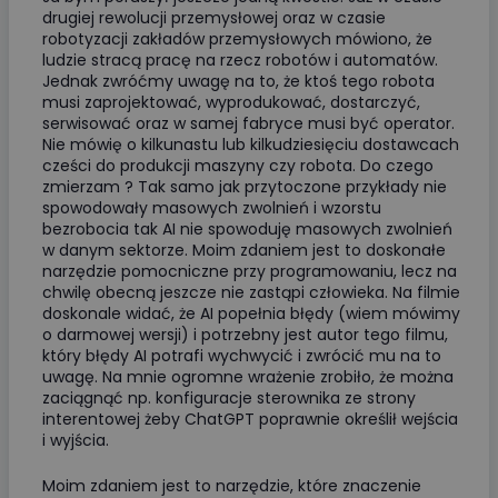
drugiej rewolucji przemysłowej oraz w czasie
robotyzacji zakładów przemysłowych mówiono, że
ludzie stracą pracę na rzecz robotów i automatów.
Jednak zwróćmy uwagę na to, że ktoś tego robota
musi zaprojektować, wyprodukować, dostarczyć,
serwisować oraz w samej fabryce musi być operator.
Nie mówię o kilkunastu lub kilkudziesięciu dostawcach
cześci do produkcji maszyny czy robota. Do czego
zmierzam ? Tak samo jak przytoczone przykłady nie
spowodowały masowych zwolnień i wzorstu
bezrobocia tak AI nie spowoduję masowych zwolnień
w danym sektorze. Moim zdaniem jest to doskonałe
narzędzie pomocniczne przy programowaniu, lecz na
chwilę obecną jeszcze nie zastąpi człowieka. Na filmie
doskonale widać, że AI popełnia błędy (wiem mówimy
o darmowej wersji) i potrzebny jest autor tego filmu,
który błędy AI potrafi wychwycić i zwrócić mu na to
uwagę. Na mnie ogromne wrażenie zrobiło, że można
zaciągnąć np. konfiguracje sterownika ze strony
interentowej żeby ChatGPT poprawnie określił wejścia
i wyjścia.
Moim zdaniem jest to narzędzie, które znaczenie