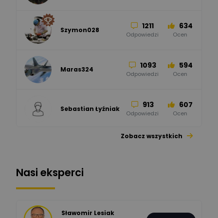
Odpowiedzi
Ocen
1211
634
Szymon028
52
45
Odpowiedzi
Ocen
WAGO
Odpowiedzi
Ocen
1093
594
Maras324
Odpowiedzi
Ocen
913
607
Sebastian Łyźniak
Odpowiedzi
Ocen
Zobacz wszystkich
1112
371
Pysiak
Odpowiedzi
Ocen
Nasi eksperci
507
971
Bartłomiej
Jaworski
Odpowiedzi
Ocen
Sławomir Lesiak