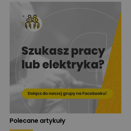
Redakcja
Zadaj pytanie
Ekspert ds. prądu
Krzysztof
Stelęgowski
Zadaj pytanie
Ekspert
EL-ROJ
Ekspert
Zadaj pytanie
Automatyk/Elektryk/Mana
ger
Mariusz Pajkowski
Zadaj pytanie
Ekspert
Grzegorz Chudzik
Zadaj pytanie
Ekspert
Polecane artykuły
Łukasz Bronicz