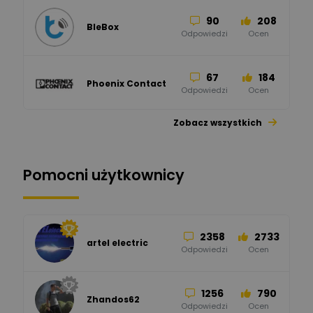
90
208
BleBox
Odpowiedzi
Ocen
67
184
Phoenix Contact
Odpowiedzi
Ocen
Zobacz wszystkich
26
113
automatyka pollin
Odpowiedzi
Ocen
Pomocni użytkownicy
34
86
Hager
Odpowiedzi
Ocen
2358
2733
artel electric
47
67
ELKO-BIS Systemy
Odpowiedzi
Ocen
Odgromowe
Odpowiedzi
Ocen
1256
790
Zhandos62
50
59
Odpowiedzi
Ocen
Zamel