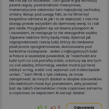
Nie ma się co oszukiwać. Tam gdzie w grę wchodzą
pewne reguły, powtarzalność maszynowa,
matematyczne zależności tam najszybciej zachodzą
zmiany. Biorąc pod uwagę fakt, że na filmie był
bezpłatna odmiana AI, jak i to że większość z nas ma
dostęp przede wszystkim do darmowej wersji, to i tak
jest nieźle. Przyglądam się od dawna postępom AI
i zauważam, że następuje to nie wiarygodnie szybko.
Zapewne niektóre firmy będą miały dylemat jak
zagospodarować rzeszę ludzi, którzy do niedawna
pisali proste oprogramowanie, dostosowane pod
konkretne rozwiązanie. Jeden z najbogatszych ludzi
w Polsce w wywiadzie powiedział, że "nadchodzi era
ludzi tych co coś potrafią zrobić, a kończy się era tych
co coś wiedzą...Informację, wiedze można już teraz
zdobyć w mig, zrobić coś, wykonać coś trzeba będzie
umieć..." Sam filmik o tyle ciekawy, że może
zainspirować do innych działań w obrębie sterowników.
Dla niektórych może być pretekstem, żeby przestać
bać się takich sterowników i może częściowo samemu
a częściowo ze wsparciem AI zacząć działać
0
0
Odpowiedz