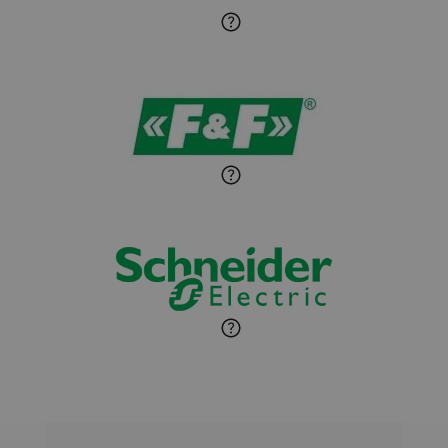
Sandra Wiśniewska
Ekspert ds. wnętrzarskich
Zadaj pytanie
detali
Paweł Sekuła
Zadaj pytanie
Ekspert Instalator
Jaroslaw Wiater
Zadaj pytanie
Ekspert
Marcin Pełech
Zadaj pytanie
Ekspert