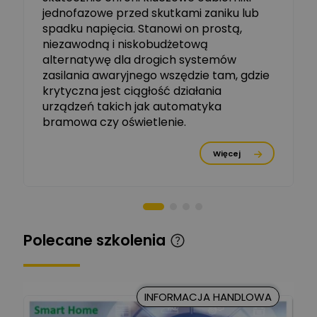
jednofazowe przed skutkami zaniku lub
Michał Szulborski
spadku napięcia. Stanowi on prostą,
Ekspert ETI - Dr inż. w
dziedzinie Aparatów
niezawodną i niskobudżetową
Zadaj pytanie
Elektrycznych / Senior
alternatywę dla drogich systemów
R&D Scientist / Product
Manager
zasilania awaryjnego wszędzie tam, gdzie
krytyczna jest ciągłość działania
Tomasz Dźwigała
urządzeń takich jak automatyka
Ekspert Menadżer
Zadaj pytanie
bramowa czy oświetlenie.
Produktu, TIM SA
Więcej
Damian Czernik
Zadaj pytanie
Ekspert ds. instalacji OZE
Piotr Muskała
Ekspert Specjalista ds
Zadaj pytanie
Polecane szkolenia
prezentacji
Kancelaria Prawna
CKC Solution
Zadaj pytanie
INFORMACJA HANDLOWA
Ekspert Prawnik