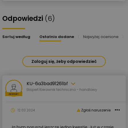
Odpowiedzi
(6)
Sortuj według
Ostatnio dodane
Najwyżej ocenione
Zaloguj się, żeby odpowiedzieć
KU-6a3bad91261bf
Ekspert Kierownik techniczno - handlowy
12.03.2024
Zgłoś naruszenie
Ja bym poruszył jeszcze jedną kwestie. Już w czasie