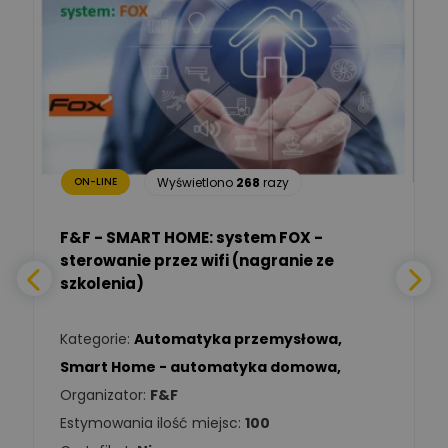
Marcin Nowicki
Ekspert mgr. inż. elektryk,
Zadaj pytanie
TIM SA
Renata
Januszewska
Zadaj pytanie
Ekspert Inżynieria
bezpieczeństwa
Wyświetlono
268
razy
ON-LINE
Adam Włastowski
Zadaj pytanie
Ekspert
F&F - SMART HOME: system FOX -
sterowanie przez wifi (nagranie ze
Daniel Michalik
szkolenia)
Zadaj pytanie
Ekspert Elektryk
Kategorie:
Automatyka przemysłowa
,
Tomasz Kowalski
Smart Home - automatyka domowa
,
Zadaj pytanie
Ekspert Elektryk
Organizator:
F&F
Estymowania ilość miejsc:
100
Damian
Chróściński
Zadaj pytanie