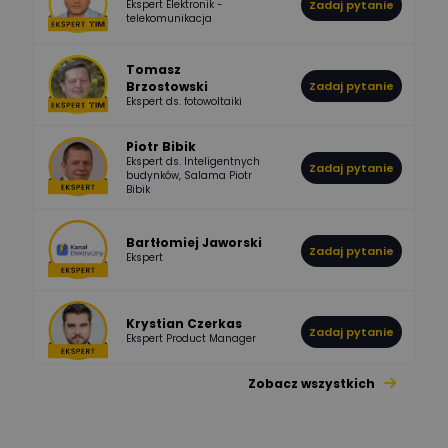
Ekspert Elektronik -
Zadaj pytanie
955
374
Pawel02
telekomunikacja
Odpowiedzi
Ocen
Tomasz
Brzostowski
Zadaj pytanie
532
714
boss
Ekspert ds. fotowoltaiki
Odpowiedzi
Ocen
Piotr Bibik
Ekspert ds. Inteligentnych
Zadaj pytanie
796
244
budynków, Salama Piotr
DawidZak
Bibik
Odpowiedzi
Ocen
Bartłomiej Jaworski
Zadaj pytanie
Ekspert
Krystian Czerkas
Zadaj pytanie
Ekspert Product Manager
Zobacz wszystkich
Jacek Niżyński
Ekspert Elektromechanik,
Zadaj pytanie
mechanik