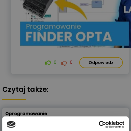
0
0
Odpowiedz
Czytaj także:
Oprogramowanie
Czy ktoś z szanownych forumowiczów może polecić jakieś