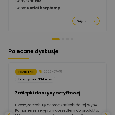
Certyfikat:
Nie
Ekspert
Cena:
udział bezpłatny
Michał Cichosz
Ekspert Menadżer
Zadaj pytanie
Więcej
Produktu, TIM S.A
Norbert Kiszka
Zadaj pytanie
Ekspert ds. zabezpieczeń
Polecane dyskusje
Moderator
Zbigniew
Zadaj pytanie
Ekspert Początkujący
2026-07-15
POZOSTAŁE
Łukasz Nowak
Przeczytano
334
razy
Ekspert ds. automatyki
Zadaj pytanie
budynkowej
Zaślepki do szyny sztyftowej
Polska Izba
Gospodarcza
Cześć,Potrzebuję dobrać zaślepki do tej szyny.
W
Zadaj pytanie
Elektrotechniki
Po numerze seryjnym doszedłem do produktu,
Ekspert ds. normalizacji