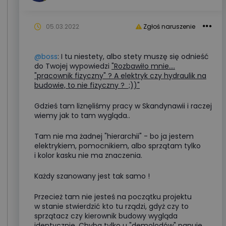
05.03.2022
Zgłoś naruszenie
@boss
: I tu niestety, albo stety muszę się odnieść
do Twojej wypowiedzi
"Rozbawiło mnie....
"pracownik fizyczny" ? A elektryk czy hydraulik na
budowie, to nie fizyczny ? ;))"
Gdzieś tam liznęliśmy pracy w Skandynawii i raczej
wiemy jak to tam wygląda..
Tam nie ma żadnej "hierarchii" - bo ja jestem
elektrykiem, pomocnikiem, albo sprzątam tylko
i kolor kasku nie ma znaczenia.
Każdy szanowany jest tak samo !
Przecież tam nie jesteś na początku projektu
w stanie stwierdzić kto tu rządzi, gdyż czy to
sprzątacz czy kierownik budowy wygląda
identycznie. Chyba tylko u "demolodów" panuje