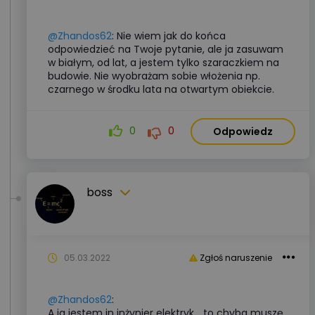
@Zhandos62
: Nie wiem jak do końca
odpowiedzieć na Twoje pytanie, ale ja zasuwam
w białym, od lat, a jestem tylko szaraczkiem na
budowie. Nie wyobrażam sobie włożenia np.
czarnego w środku lata na otwartym obiekcie.
0
0
Odpowiedz
boss
05.03.2022
Zgłoś naruszenie
@Zhandos62
:
A ja jestem in inżynier elektryk... to chyba muszę