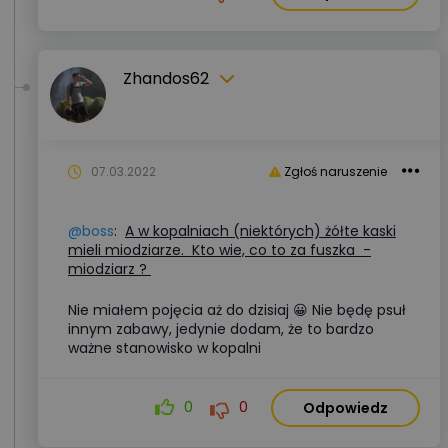
Zhandos62
07.03.2022
Zgłoś naruszenie
@boss
:
A w kopalniach (niektórych) żółte kaski
mieli miodziarze. Kto wie, co to za fuszka -
miodziarz ?
Nie miałem pojęcia aż do dzisiaj 😀 Nie będę psuł
innym zabawy, jedynie dodam, że to bardzo
ważne stanowisko w kopalni
0
0
Odpowiedz