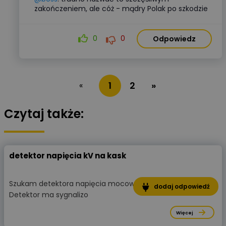
zakończeniem, ale cóż - mądry Polak po szkodzie
0
0
Odpowiedz
1
2
»
«
Czytaj także:
detektor napięcia kV na kask
Szukam detektora napięcia mocowanego na kask.
dodaj odpowiedź
Detektor ma sygnalizo
Więcej