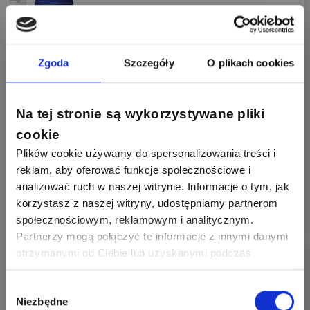
05.03.2022
Zgłoś naruszenie
Zgoda
Szczegóły
O plikach cookies
@Zhandos62
: A jaka to różnica jaki kolor ? Ma być
odpowiedni i spełniać wymagania norm oraz nie
Na tej stronie są wykorzystywane pliki
być "przeterminowany"
cookie
Plików cookie używamy do spersonalizowania treści i
Pamiętam, że "ten" białym kasku to szycha jakaś
musi być i do dzisiaj się z tego śmieję :)
reklam, aby oferować funkcje społecznościowe i
analizować ruch w naszej witrynie. Informacje o tym, jak
korzystasz z naszej witryny, udostępniamy partnerom
0
0
Odpowiedz
społecznościowym, reklamowym i analitycznym.
Partnerzy mogą połączyć te informacje z innymi danymi
otrzymanymi od Ciebie lub uzyskanymi podczas
Szymon028
korzystania z ich usług. Dzięki Twojej zgodzie możemy
lepiej dopasować ofertę do Twoich zainteresowań i
Wybór
Niezbędne
preferencji.
zgody