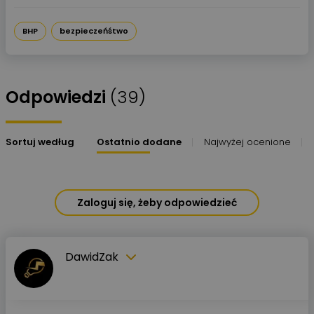
BHP
bezpieczeńśtwo
Odpowiedzi
(39)
Sortuj według
Ostatnio dodane
Najwyżej ocenione
Zaloguj się, żeby odpowiedzieć
DawidZak