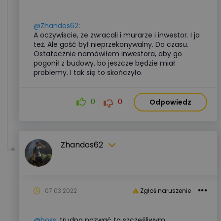
@Zhandos62
:
A oczywiscie, ze zwracali i murarze i inwestor. I ja
też. Ale gość był nieprzekonywalny. Do czasu.
Ostatecznie namówiłem inwestora, aby go
pogonił z budowy, bo jeszcze będzie miał
problemy. I tak się to skończyło.
0
0
Odpowiedz
Zhandos62
07.03.2022
Zgłoś naruszenie
@boss
: trudno nazwać to szczęśliwym