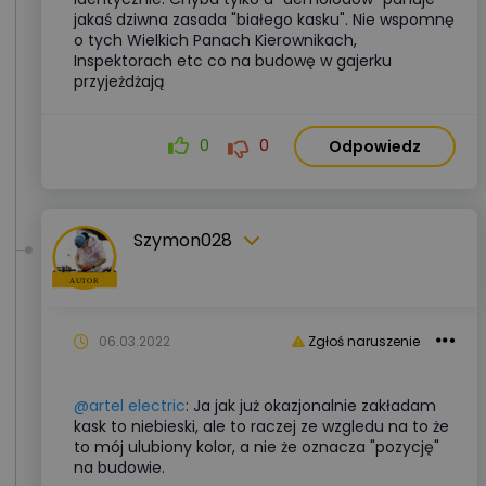
jakaś dziwna zasada "białego kasku". Nie wspomnę
o tych Wielkich Panach Kierownikach,
Inspektorach etc co na budowę w gajerku
przyjeżdżają
0
0
Odpowiedz
Szymon028
06.03.2022
Zgłoś naruszenie
@artel electric
: Ja jak już okazjonalnie zakładam
kask to niebieski, ale to raczej ze wzgledu na to że
to mój ulubiony kolor, a nie że oznacza "pozycję"
na budowie.