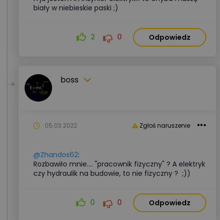
biały w niebieskie paski ;)
2
0
Odpowiedz
boss
05.03.2022
Zgłoś naruszenie
@Zhandos62
:
Rozbawiło mnie.... "pracownik fizyczny" ? A elektryk
czy hydraulik na budowie, to nie fizyczny ? ;))
0
0
Odpowiedz