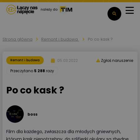
należy do
Strona główna
Remont i budowa
Po co kask ?
05.03.2022
Remont i budowa
Zgłoś naruszenie
Przeczytano
5 288
razy
Po co kask ?
boss
Film dla każdego, zwłaszcza dla młodych gniewnych,
którym kask niepotrzebny, do szlifierki okulary są zbędne,