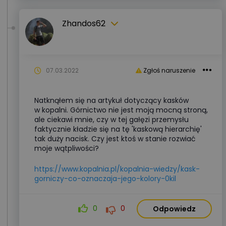
Zhandos62
07.03.2022
Zgłoś naruszenie
Natknąłem się na artykuł dotyczący kasków
w kopalni. Górnictwo nie jest moją mocną stroną,
ale ciekawi mnie, czy w tej gałęzi przemysłu
faktycznie kładzie się na tę 'kaskową hierarchię'
tak duży nacisk. Czy jest ktoś w stanie rozwiać
moje wątpliwości?
https://www.kopalnia.pl/kopalnia-wiedzy/kask-
gorniczy-co-oznaczaja-jego-kolory-0kil
0
0
Odpowiedz