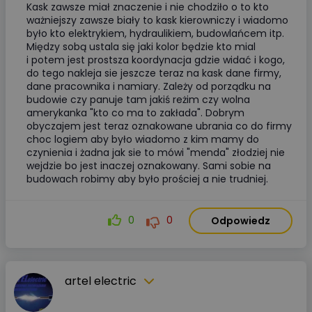
Kask zawsze miał znaczenie i nie chodziło o to kto
ważniejszy zawsze biały to kask kierowniczy i wiadomo
było kto elektrykiem, hydraulikiem, budowlańcem itp.
Między sobą ustala się jaki kolor będzie kto mial
i potem jest prostsza koordynacja gdzie widać i kogo,
do tego nakleja sie jeszcze teraz na kask dane firmy,
dane pracownika i namiary. Zależy od porządku na
budowie czy panuje tam jakiś reżim czy wolna
amerykanka "kto co ma to zakłada". Dobrym
obyczajem jest teraz oznakowane ubrania co do firmy
choc logiem aby było wiadomo z kim mamy do
czynienia i żadna jak sie to mówi "menda" złodziej nie
wejdzie bo jest inaczej oznakowany. Sami sobie na
budowach robimy aby było prościej a nie trudniej.
0
0
Odpowiedz
artel electric