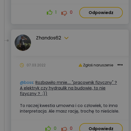
1
0
Odpowiedz
Zhandos62
07.03.2022
Zgłoś naruszenie
@boss
:
Rozbawiło mnie.... "pracownik fizyczny" ?
A elektryk czy hydraulik na budowie, to nie
fizyczny ? ;))
To raczej kwestia umowna i co człowiek, to inna
interpretacja. Ale masz rację, trochę to nieścisłe.
0
0
Odpowiedz