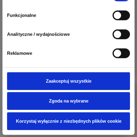
12.06.2022
Zgłoś naruszenie
Funkcjonalne
@artel electric
: Jak dla mnie to kolory mają
sens, patrzysz na kogoś z daleka i już widzisz z
Analityczne / wydajnościowe
kim masz do czynienia. Ale jak mówicie
ważniejsza jest ochrona niż wygląd.
Reklamowe
0
0
Odpowiedz
Zaakceptuj wszystkie
Zhandos62
Zgoda na wybrane
Korzystaj wyłącznie z niezbędnych plików cookie
05.03.2022
Zgłoś naruszenie