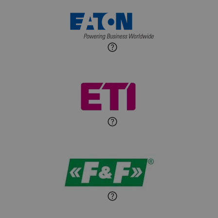
Maciej Jońca
Ekspert ds. automatyki
Zadaj pytanie
budynkowej
Roman Godlewski
Zadaj pytanie
Ekspert Elektryk
Michał Patryka
Zadaj pytanie
Ekspert Elektryk
Sandra Wiśniewska
Ekspert ds. wnętrzarskich
Zadaj pytanie
detali
Paweł Sekuła
Zadaj pytanie
Ekspert Instalator
Jaroslaw Wiater
Zadaj pytanie
Ekspert