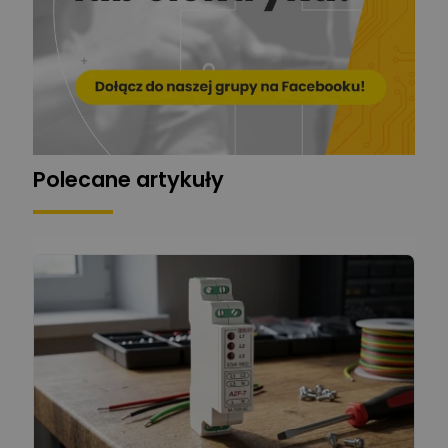
Mariusz Pajkowski
Zadaj pytanie
Ekspert
Grzegorz Chudzik
Zadaj pytanie
Ekspert
Polecane artykuły
Łukasz Bronicz
Ekspert ds. technologii
Zadaj pytanie
komputerowych
Łukasz Barton
Zadaj pytanie
Ekspert Elektryk
Dariusz Placek
Ekspert mgr inż. elektronik
Zadaj pytanie
i informatyk, Hager Polska
Sp. z o.o.