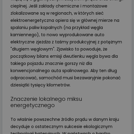
cieplnej. Jeśli zakłady chemiczne i montażowe
zlokalizowane są w regionach, w których sieć
elektroenergetyczna opiera się w głównej mierze na
spalaniu paliw kopalnych (na przykład węgla
kamiennego), to nowo wyprodukowane auto
elektryczne zjeżdża z taśmy produkcyjnej z potężnym
"długiem węglowym". Zjawisko to powoduje, że
początkowy bilans emisji dwutlenku węgla bywa dla
takiego pojazdu znacznie gorszy niż dla
konwencjonalnego auta spalinowego. Aby ten dług
odpracować, samochód musi bezawaryjnie pokonać
dziesiątki tysięcy kilometrów.
Znaczenie lokalnego miksu
energetycznego
To właśnie powszechne źródło prądu w danym kraju
decyduje o ostatecznym sukcesie ekologicznym
technologii bateryjnych. W państwach o bardzo