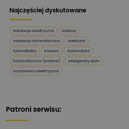
Najczęściej dyskutowane
Artur Dudek
Zadaj pytanie
Ekspert
instalacja elektryczna
bateria
instalacja fotowoltaiczna
elektryka
DanielM
Zadaj pytanie
Ekspert
fotowoltaika
konkurs
Automatyka
Fotowoltaiczne (solarne)
inteligentny dom
Przemysław
Szafrański
Zadaj pytanie
rozdzielnica elektryczna
Ekspert
Karol
Zadaj pytanie
Ekspert Elektryk
Patroni serwisu:
Magdalena
Gierczuk
Zadaj pytanie
Ekspert ds. przytulnych
wnętrz