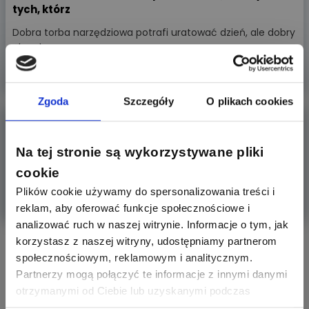
tych, którz
Dobra torba narzędziowa potrafi uratować dzień, ale dobry
plecak na
Więcej
Zgoda
Szczegóły
O plikach cookies
ARTYKUŁ SPONSOROWANY
Transformator bezpieczeństwa PSS 100N 230/24V
DIN – Anali
Na tej stronie są wykorzystywane pliki
W automatyce przemysłowej nie ma miejsca na
cookie
kompromisy. Sprawdzamy,
Plików cookie używamy do spersonalizowania treści i
Więcej
reklam, aby oferować funkcje społecznościowe i
analizować ruch w naszej witrynie. Informacje o tym, jak
korzystasz z naszej witryny, udostępniamy partnerom
Aktywni producenci
społecznościowym, reklamowym i analitycznym.
Partnerzy mogą połączyć te informacje z innymi danymi
otrzymanymi od Ciebie lub uzyskanymi podczas
korzystania z ich usług. Dzięki Twojej zgodzie możemy