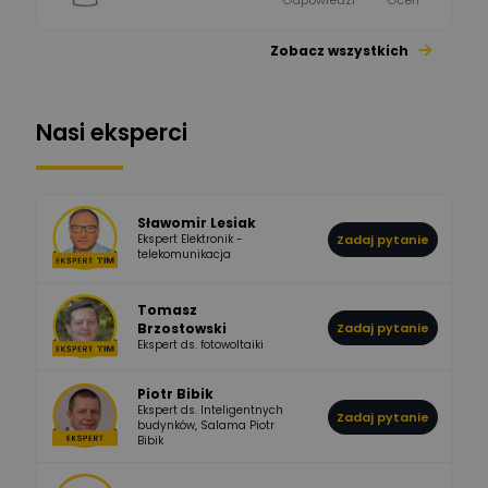
Zobacz wszystkich
1112
371
Pysiak
Odpowiedzi
Ocen
Nasi eksperci
507
971
Bartłomiej
Jaworski
Odpowiedzi
Ocen
Sławomir Lesiak
Ekspert Elektronik -
Zadaj pytanie
955
374
Pawel02
telekomunikacja
Odpowiedzi
Ocen
Tomasz
Brzostowski
Zadaj pytanie
532
714
boss
Ekspert ds. fotowoltaiki
Odpowiedzi
Ocen
Piotr Bibik
Ekspert ds. Inteligentnych
Zadaj pytanie
796
244
budynków, Salama Piotr
DawidZak
Bibik
Odpowiedzi
Ocen