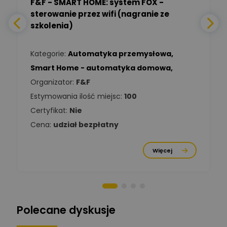
F&F - SMART HOME: system FOX -
sterowanie przez wifi (nagranie ze
Daniel Michalik
szkolenia)
Zadaj pytanie
Ekspert Elektryk
Kategorie:
Automatyka przemysłowa
,
Tomasz Kowalski
Smart Home - automatyka domowa
,
Zadaj pytanie
Ekspert Elektryk
Organizator:
F&F
Estymowania ilość miejsc:
100
Damian
Chróściński
Zadaj pytanie
Certyfikat:
Nie
Ekspert
Cena:
udział bezpłatny
Michał Cichosz
Ekspert Menadżer
Zadaj pytanie
Więcej
Produktu, TIM S.A
Norbert Kiszka
Zadaj pytanie
Ekspert ds. zabezpieczeń
Polecane dyskusje
Moderator