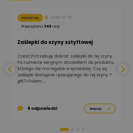
Zbigniew
Zadaj pytanie
Ekspert Początkujący
2026-07-15
POZOSTAŁE
Łukasz Nowak
Przeczytano
348
razy
Ekspert ds. automatyki
Zadaj pytanie
budynkowej
Zaślepki do szyny sztyftowej
Polska Izba
Gospodarcza
Zadaj pytanie
Elektrotechniki
Cześć,Potrzebuję dobrać zaślepki do tej szyny.
W
Ekspert ds. normalizacji
Po numerze seryjnym doszedłem do produktu,
którego nie ma nigdzie w sprzedaży. Czy są
BOWWE
zaślepki dostępne i pasującego do tej szyny ?
a
Ekspert ds. rozwoju
Zadaj pytanie
biznesu w sektorze online
@ETI Polam ...
i technologii
a
komputerowych
Mariusz Borowy
p
Ekspert ds. remontu starej
Zadaj pytanie
8 odpowiedzi
Więcej
chaty
Stanisław Rak
Zadaj pytanie
Ekspert P&PM