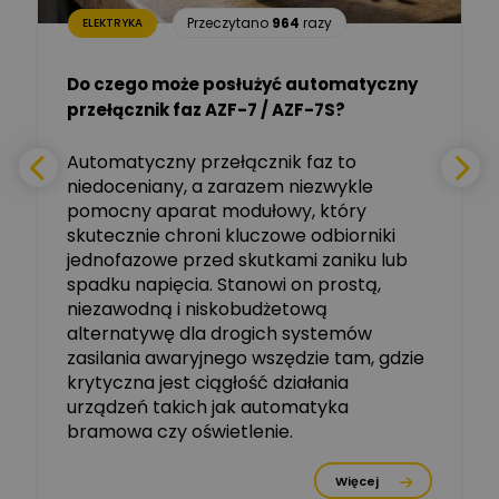
Aleksander NKT
Zadaj pytanie
Przeczytano
964
razy
ELEKTRYKA
Ekspert
Do czego może posłużyć automatyczny
Tomasz Salak
przełącznik faz AZF-7 / AZF-7S?
-
Zadaj pytanie
Ekspert
e
Automatyczny przełącznik faz to
niedoceniany, a zarazem niezwykle
Ekspert ABB
Zadaj pytanie
pomocny aparat modułowy, który
Ekspert, ABB
skutecznie chroni kluczowe odbiorniki
jednofazowe przed skutkami zaniku lub
Michał Szulborski
spadku napięcia. Stanowi on prostą,
Ekspert ETI - Dr inż. w
dziedzinie Aparatów
niezawodną i niskobudżetową
Zadaj pytanie
Elektrycznych / Senior
alternatywę dla drogich systemów
R&D Scientist / Product
Manager
zasilania awaryjnego wszędzie tam, gdzie
krytyczna jest ciągłość działania
Tomasz Dźwigała
urządzeń takich jak automatyka
Ekspert Menadżer
Zadaj pytanie
bramowa czy oświetlenie.
Produktu, TIM SA
Więcej
Damian Czernik