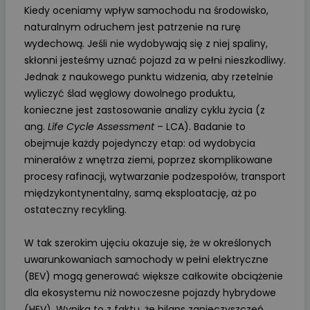
Kiedy oceniamy wpływ samochodu na środowisko,
naturalnym odruchem jest patrzenie na rurę
wydechową. Jeśli nie wydobywają się z niej spaliny,
skłonni jesteśmy uznać pojazd za w pełni nieszkodliwy.
Jednak z naukowego punktu widzenia, aby rzetelnie
wyliczyć ślad węglowy dowolnego produktu,
konieczne jest zastosowanie analizy cyklu życia (z
ang.
Life Cycle Assessment
– LCA). Badanie to
obejmuje każdy pojedynczy etap: od wydobycia
minerałów z wnętrza ziemi, poprzez skomplikowane
procesy rafinacji, wytwarzanie podzespołów, transport
międzykontynentalny, samą eksploatację, aż po
ostateczny recykling.
W tak szerokim ujęciu okazuje się, że w określonych
uwarunkowaniach samochody w pełni elektryczne
(BEV) mogą generować większe całkowite obciążenie
dla ekosystemu niż nowoczesne pojazdy hybrydowe
(HEV). Wynika to z faktu, że bilans zanieczyszczeń