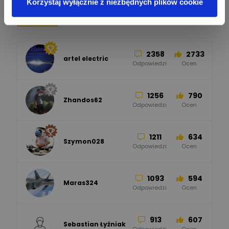
Korzystaj wyłącznie z niezbędnych plików cookie
Pomocni użytkownicy
34
86
Hager
Odpowiedzi
Ocen
2358
2733
artel electric
47
67
ELKO-BIS Systemy
Odpowiedzi
Ocen
Odgromowe
Odpowiedzi
Ocen
1256
790
Zhandos62
50
59
Odpowiedzi
Ocen
Zamel
Odpowiedzi
Ocen
1211
634
Szymon028
52
45
Odpowiedzi
Ocen
WAGO
Odpowiedzi
Ocen
1093
594
Maras324
Odpowiedzi
Ocen
913
607
Sebastian Łyźniak
Odpowiedzi
Ocen