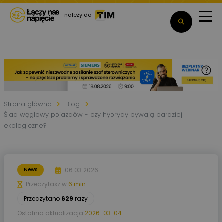
należy do
Strona główna
Blog
Ślad węglowy pojazdów - czy hybrydy bywają bardziej
ekologiczne?
06.03.2026
News
Przeczytasz w
6 min.
Przeczytano
629
razy
Ostatnia aktualizacja
2026-03-04