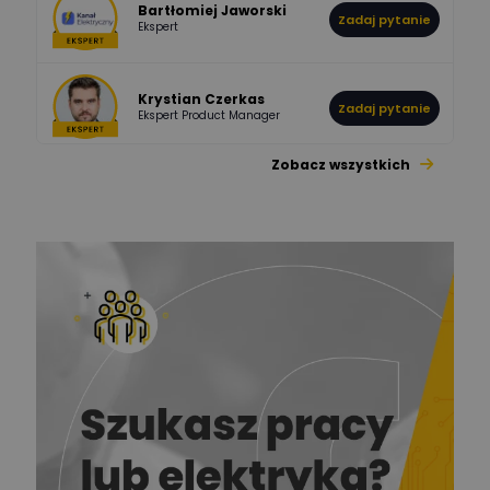
Bartłomiej Jaworski
Zadaj pytanie
Ekspert
Krystian Czerkas
Zadaj pytanie
Ekspert Product Manager
Zobacz wszystkich
Jacek Niżyński
Ekspert Elektromechanik,
Zadaj pytanie
mechanik
Redakcja
Zadaj pytanie
Ekspert ds. prądu
Krzysztof
Stelęgowski
Zadaj pytanie
Ekspert
EL-ROJ
Ekspert
Zadaj pytanie
Automatyk/Elektryk/Mana
ger