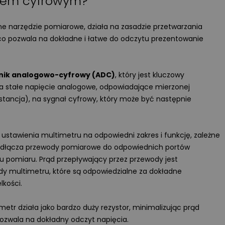
trem cyfrowym?
długie lata.
Więcej
ne narzędzie pomiarowe, działa na zasadzie przetwarzania
o pozwala na dokładne i łatwe do odczytu prezentowanie
nik analogowo-cyfrowy (ADC)
, który jest kluczowy
a stałe napięcie analogowe, odpowiadające mierzonej
zystancja), na sygnał cyfrowy, który może być następnie
ustawienia multimetru na odpowiedni zakres i funkcję, zależne
 podłącza przewody pomiarowe do odpowiednich portów
tu pomiaru. Prąd przepływający przez przewody jest
y multimetru, które są odpowiedzialne za dokładne
lkości.
Wyświetlono
3 9
WIDEOPREZENTACJA
tr działa jako bardzo duży rezystor, minimalizując prąd
pozwala na dokładny odczyt napięcia.