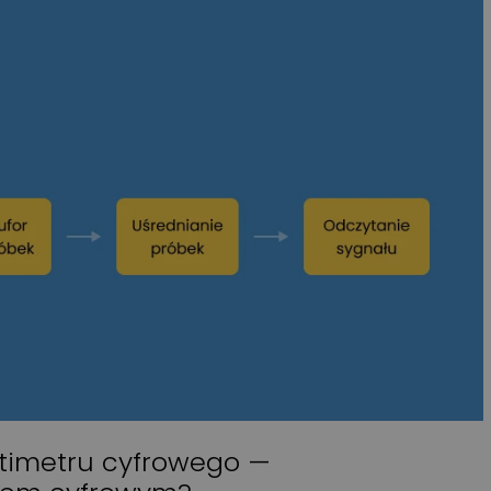
Przeczytano
8
ENERGIA ODNAWIALNA
Magazyny energii do fotowoltaik
jaki model wybrać?
Wprowadzenie rozliczeń w syste
net-billingu oraz taryf dynamicz
w Polsce sprawiło, że domowe
magazyny energii przestały być
technologiczną ciekawostką, a s
się koniecznością ekonomiczną.
W tym artykule analizujemy kluc
parametry akumulatorów,
porównujemy systemy
niskonapięciowe
z wysokonapięciowymi oraz
wskazujemy najczęstsze błędy
montażowe, które decydują
timetru cyfrowego —
o bezawaryjnej pracy instalacji p