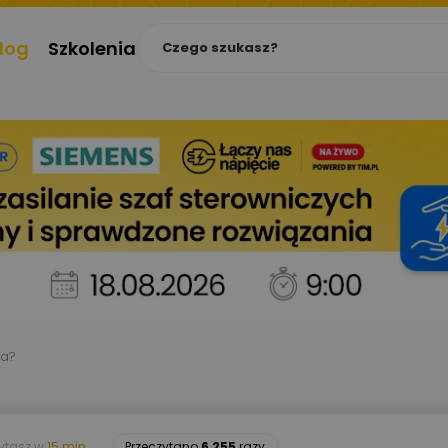
log
Szkolenia
ła?
zytasz w
15 min.
Przeczytano
6 255
razy