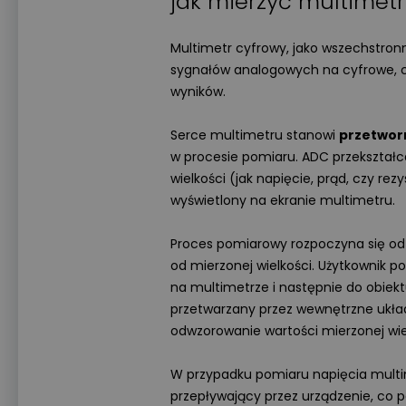
jak mierzyć multime
Multimetr cyfrowy, jako wszechstron
sygnałów analogowych na cyfrowe, c
wyników.
Serce multimetru stanowi
przetwor
w procesie pomiaru. ADC przekształc
wielkości (jak napięcie, prąd, czy re
wyświetlony na ekranie multimetru.
Proces pomiarowy rozpoczyna się od 
od mierzonej wielkości. Użytkownik
na multimetrze i następnie do obiek
przetwarzany przez wewnętrzne układ
odwzorowanie wartości mierzonej wie
W przypadku pomiaru napięcia multime
przepływający przez urządzenie, co 