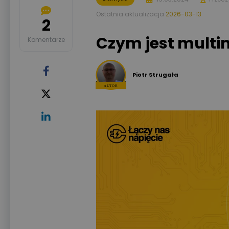
Ostatnia aktualizacja
2026-03-13
2
Czym jest multim
Komentarze
Piotr Strugała