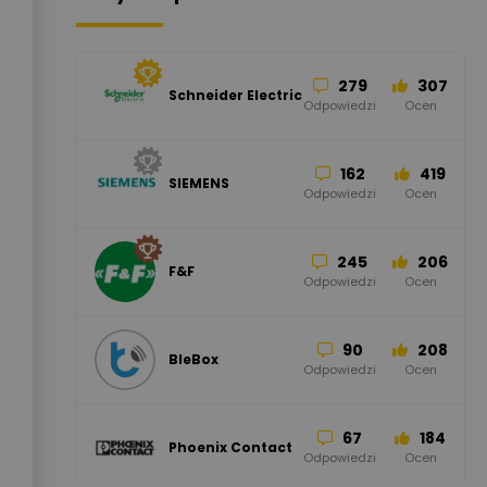
279
307
Schneider Electric
Odpowiedzi
Ocen
162
419
SIEMENS
Odpowiedzi
Ocen
245
206
F&F
Odpowiedzi
Ocen
90
208
BleBox
Odpowiedzi
Ocen
67
184
Phoenix Contact
Odpowiedzi
Ocen