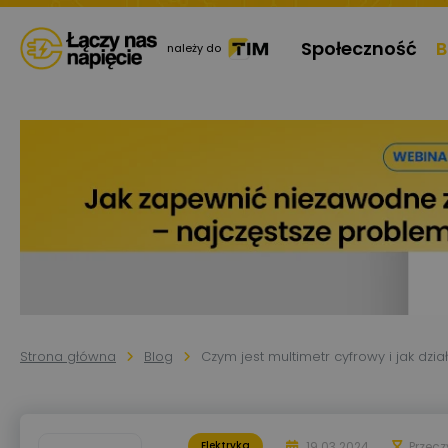
Społeczność
B
należy do
Strona główna
Blog
Czym jest multimetr cyfrowy i jak dzia
19.03.2024
Przec
Elektryka