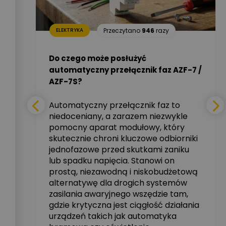
Dariusz Placek
05
razy
Ekspert mgr inż.
Zadaj pytanie
elektronik i informatyk,
Hager Polska Sp. z o.o.
Przeczytano
946
razy
ELEKTRYKA
i –
Aleksander NKT
Zadaj pytanie
Do czego może posłużyć
Ekspert
automatyczny przełącznik faz AZF-7 /
mie
AZF-7S?
nych
Tomasz Salak
Zadaj pytanie
Ekspert
Automatyczny przełącznik faz to
niedoceniany, a zarazem niezwykle
tały
pomocny aparat modułowy, który
Ekspert ABB
skutecznie chroni kluczowe odbiorniki
Zadaj pytanie
zowe
Ekspert, ABB
jednofazowe przed skutkami zaniku
lub spadku napięcia. Stanowi on
Michał Szulborski
prostą, niezawodną i niskobudżetową
Ekspert ETI - Dr inż. w
alternatywę dla drogich systemów
dziedzinie Aparatów
Zadaj pytanie
Elektrycznych / Senior
zasilania awaryjnego wszędzie tam,
R&D Scientist / Product
gdzie krytyczna jest ciągłość działania
Manager
urządzeń takich jak automatyka
rzez