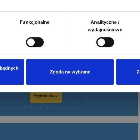
Funkcjonalne
Analityczne /
wydajnościowe
zbędnych
Zgoda na wybrane
Z