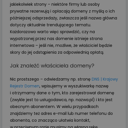
jakiekolwiek strony – niektóre firmy lub osoby
prywatne rezerwują i opłacają domeny z myślą o ich
późniejszej odsprzedaży, zwłaszcza jeśli nazwa główna
dotyczy aktualnie trendującego tematu.
Każdorazowo warto więc sprawdzić, czy na
wypatrzonej przez nas domenie istnieje strona
internetowa – jeśli nie, możliwe, że właściciel będzie
skory do jej odstąpienia za odpowiednią opłatą.
Jak znaleźć właściciela domeny?
Nic prostszego – odwiedzamy np. stronę
DNS | Krajowy
Rejestr Domen
, wpisujemy w wyszukiwarkę nazwę
i otrzymamy dane o tym, kto zarejestrował domenę
(zwykle jest to usługodawca, np. nazwa.pl) i kto jest
obecnym abonentem. W wielu przypadkach
znajdziemy też adres e-mail lub numer telefonu do
abonenta, co znacząco ułatwia kontakt,
w przeciwnym razie musimy na własną rękę