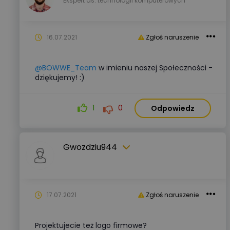
Ekspert ds. technologii komputerowych
16.07.2021
Zgłoś naruszenie
@BOWWE_Team
w imieniu naszej Społeczności -
dziękujemy! :)
1
0
Odpowiedz
Gwozdziu944
17.07.2021
Zgłoś naruszenie
Projektujecie też logo firmowe?