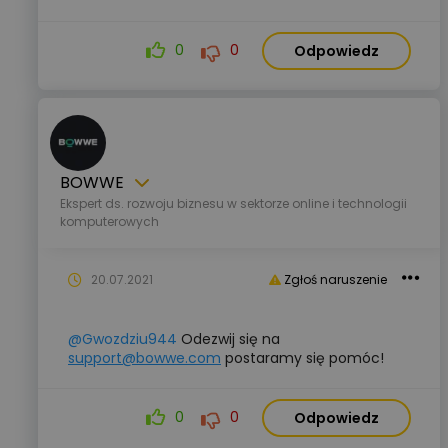
0
0
Odpowiedz
BOWWE
Ekspert ds. rozwoju biznesu w sektorze online i technologii
komputerowych
20.07.2021
Zgłoś naruszenie
@Gwozdziu944
Odezwij się na
support@bowwe.com
postaramy się pomóc!
0
0
Odpowiedz