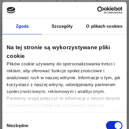
na start naszej przygody z Internetem,
– czy hostingodawca oferuje wsparcie techniczne ->
czasami napotkamy problemy, których nie będziemy
Zgoda
Szczegóły
O plikach cookies
w stanie rozwiązać samodzielnie – czy usługodawca
oferuje wsparcie swoich administratorów (nawet jeśli
jest dodatkowo płatne)? W jakim czasie jest w stanie
Na tej stronie są wykorzystywane pliki
zapewnić takie wparcie?
cookie
Plików cookie używamy do spersonalizowania treści i
– czy
serwer internetowy
ma obsługę przestrzeni
reklam, aby oferować funkcje społecznościowe i
dyskowej w przeglądarce -> prędzej czy później
analizować ruch w naszej witrynie. Informacje o tym, jak
będziemy musieli wgrać naszą stronę na serwer.
korzystasz z naszej witryny, udostępniamy partnerom
Można to zrobić poprzez SSH (czyli bezpośrednie
społecznościowym, reklamowym i analitycznym.
połączenie z serwerem – dość skomplikowane dla
Partnerzy mogą połączyć te informacje z innymi danymi
osób o mniejszych umiejętnościach
otrzymanymi od Ciebie lub uzyskanymi podczas
informatycznych), korzystając z jednego
korzystania z ich usług. Dzięki Twojej zgodzie możemy
z darmowych programów (np. Total Commander)
lepiej dopasować ofertę do Twoich zainteresowań i
Wybór
lub właśnie przez obsługę
serwera www
Niezbędne
preferencji.
zgody