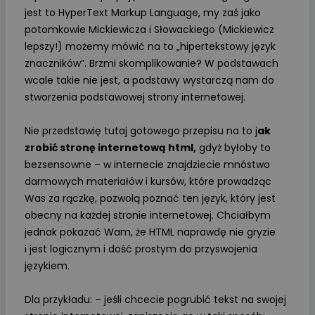
jest to HyperText Markup Language, my zaś jako
potomkowie Mickiewicza i Słowackiego (Mickiewicz
lepszy!) możemy mówić na to „hipertekstowy język
znaczników”. Brzmi skomplikowanie? W podstawach
wcale takie nie jest, a podstawy wystarczą nam do
stworzenia podstawowej strony internetowej.
Nie przedstawię tutaj gotowego przepisu na to j
ak
zrobić stronę internetową html,
gdyż byłoby to
bezsensowne – w internecie znajdziecie mnóstwo
darmowych materiałów i kursów, które prowadząc
Was za rączkę, pozwolą poznać ten język, który jest
obecny na każdej stronie internetowej. Chciałbym
jednak pokazać Wam, że HTML naprawdę nie gryzie
i jest logicznym i dość prostym do przyswojenia
językiem.
Dla przykładu: – jeśli chcecie pogrubić tekst na swojej