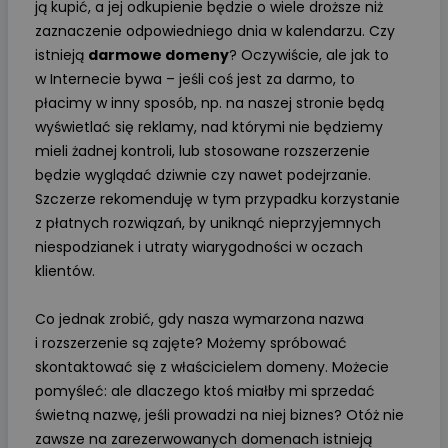
ją kupić, a jej odkupienie będzie o wiele droższe niż
zaznaczenie odpowiedniego dnia w kalendarzu. Czy
istnieją
darmowe domeny
? Oczywiście, ale jak to
w Internecie bywa – jeśli coś jest za darmo, to
płacimy w inny sposób, np. na naszej stronie będą
wyświetlać się reklamy, nad którymi nie będziemy
mieli żadnej kontroli, lub stosowane rozszerzenie
będzie wyglądać dziwnie czy nawet podejrzanie.
Szczerze rekomenduję w tym przypadku korzystanie
z płatnych rozwiązań, by uniknąć nieprzyjemnych
niespodzianek i utraty wiarygodności w oczach
klientów.
Co jednak zrobić, gdy nasza wymarzona nazwa
i rozszerzenie są zajęte? Możemy spróbować
skontaktować się z właścicielem domeny. Możecie
pomyśleć: ale dlaczego ktoś miałby mi sprzedać
świetną nazwę, jeśli prowadzi na niej biznes? Otóż nie
zawsze na zarezerwowanych domenach istnieją