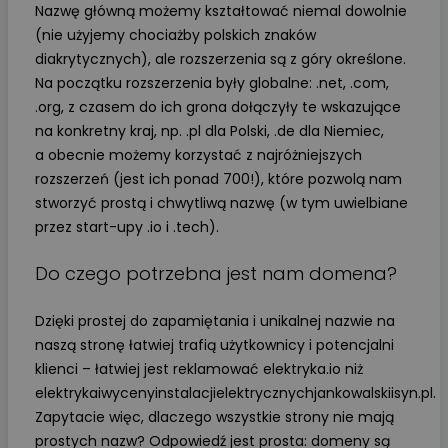
Nazwę główną możemy kształtować niemal dowolnie
(nie użyjemy chociażby polskich znaków
diakrytycznych), ale rozszerzenia są z góry określone.
Na początku rozszerzenia były globalne: .net, .com,
.org, z czasem do ich grona dołączyły te wskazujące
na konkretny kraj, np. .pl dla Polski, .de dla Niemiec,
a obecnie możemy korzystać z najróżniejszych
rozszerzeń (jest ich ponad 700!), które pozwolą nam
stworzyć prostą i chwytliwą nazwę (w tym uwielbiane
przez start-upy .io i .tech).
Do czego potrzebna jest nam domena?
Dzięki prostej do zapamiętania i unikalnej nazwie na
naszą stronę łatwiej trafią użytkownicy i potencjalni
klienci – łatwiej jest reklamować elektryka.io niż
elektrykaiwycenyinstalacjielektrycznychjankowalskiisyn.pl.
Zapytacie więc, dlaczego wszystkie strony nie mają
prostych nazw? Odpowiedź jest prosta: domeny są