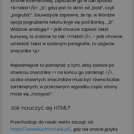
stronie internetowej, zapiszecie go w taki sposób:
<b>tekst</b>. „b”, gdyż jest to skrót od „bold”, czyli
„pogrubić”. Zauważycie zapewne, że np. w Wordzie
opcja pogrubienia tekstu kryje się pod ikonką… „B”.
Widzicie analogię? – jeśli chcecie zapisać tekst
kursywą, to zrobicie to tak: <i>tekst</i>, – jeśli chcecie
umieścić tekst w osobnym paragrafie, to użyjecie
znacznika <p>.
Najważniejsze to pamiętać o tym, żeby zawsze po
otwarciu znacznika <> na końcu go zamknąć </>.
Liczba otwartych znaczników musi być równa liczbie
zamkniętych, w przeciwnym wypadku część strony
może się „rozsypać”.
Jak nauczyć się HTML?
Przechodząc do nauki: warto zacząć od
https://www.kurshtml.edu.pl/
, gdy nie znacie języka