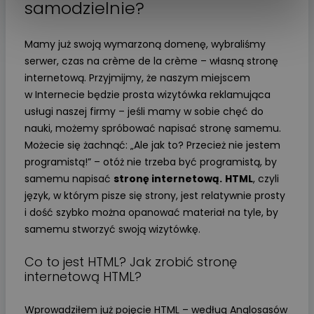
samodzielnie?
Mamy już swoją wymarzoną domenę, wybraliśmy
serwer, czas na crème de la crème – własną stronę
internetową. Przyjmijmy, że naszym miejscem
w Internecie będzie prosta wizytówka reklamująca
usługi naszej firmy – jeśli mamy w sobie chęć do
nauki, możemy spróbować napisać stronę samemu.
Możecie się żachnąć: „Ale jak to? Przecież nie jestem
programistą!” – otóż nie trzeba być programistą, by
samemu napisać
stronę internetową.
HTML
, czyli
język, w którym pisze się strony, jest relatywnie prosty
i dość szybko można opanować materiał na tyle, by
samemu stworzyć swoją wizytówkę.
Co to jest HTML? Jak zrobić stronę
internetową HTML?
Wprowadziłem już pojęcie HTML – według Anglosasów