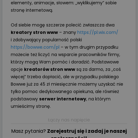
elementy, animacje, słowem: „wyklikujemy” sobie
stronę internetową.
Od siebie mogę szczerze polecić zwłaszcza dwa
kreatory stron www
– znany
https://pl.wix.com/
i zdobywający popularność polski
https://bowwe.com/pl
– w tym drugim przypadku
możecie też liczyć na wsparcie pracowników firmy,
którzy mogą Wam pomóc i doradzić. Podstawowe
opcje
kreatorów stron www
są za darmo, za „coś
więcej” trzeba dopłacić, ale w przypadku polskiego
Bowwe już za 45 zł miesięcznie możemy uzyskać nie
tylko pomoc dedykowanego opiekuna, ale również
podstawowy
serwer internetowy
, na którym
umieścimy stronę.
Łączy nas napięcie
Masz pytania?
Zarejestruj się i zadaj je naszej