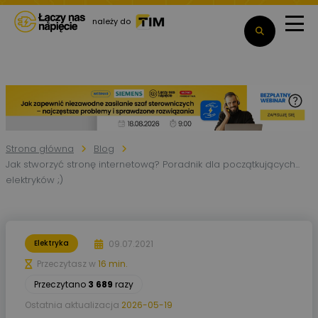
należy do
Strona główna
Blog
Jak stworzyć stronę internetową? Poradnik dla początkujących...
elektryków ;)
09.07.2021
Elektryka
Przeczytasz w
16 min.
Przeczytano
3 689
razy
Ostatnia aktualizacja
2026-05-19