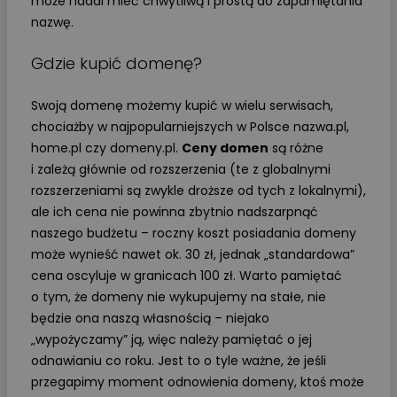
może nadal mieć chwytliwą i prostą do zapamiętania
nazwę.
Gdzie kupić domenę?
Swoją domenę możemy kupić w wielu serwisach,
chociażby w najpopularniejszych w Polsce nazwa.pl,
home.pl czy domeny.pl.
Ceny domen
są różne
i zależą głównie od rozszerzenia (te z globalnymi
rozszerzeniami są zwykle droższe od tych z lokalnymi),
ale ich cena nie powinna zbytnio nadszarpnąć
naszego budżetu – roczny koszt posiadania domeny
może wynieść nawet ok. 30 zł, jednak „standardowa”
cena oscyluje w granicach 100 zł. Warto pamiętać
o tym, że domeny nie wykupujemy na stałe, nie
będzie ona naszą własnością – niejako
„wypożyczamy” ją, więc należy pamiętać o jej
odnawianiu co roku. Jest to o tyle ważne, że jeśli
przegapimy moment odnowienia domeny, ktoś może