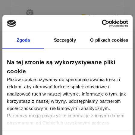
162
419
SIEMENS
Odpowiedzi
Ocen
Zgoda
Szczegóły
O plikach cookies
245
206
F&F
Odpowiedzi
Ocen
Na tej stronie są wykorzystywane pliki
90
208
BleBox
cookie
Odpowiedzi
Ocen
Plików cookie używamy do spersonalizowania treści i
reklam, aby oferować funkcje społecznościowe i
67
184
Phoenix Contact
analizować ruch w naszej witrynie. Informacje o tym, jak
Odpowiedzi
Ocen
korzystasz z naszej witryny, udostępniamy partnerom
społecznościowym, reklamowym i analitycznym.
Zobacz wszystkich
26
113
Partnerzy mogą połączyć te informacje z innymi danymi
automatyka pollin
Odpowiedzi
Ocen
otrzymanymi od Ciebie lub uzyskanymi podczas
Pomocni użytkownicy
korzystania z ich usług. Dzięki Twojej zgodzie możemy