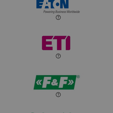
Ekspert ds. automatyki
Zadaj pytanie
budynkowej
Roman Godlewski
Zadaj pytanie
Ekspert Elektryk
Michał Patryka
Zadaj pytanie
Ekspert Elektryk
Sandra Wiśniewska
Ekspert ds. wnętrzarskich
Zadaj pytanie
detali
Paweł Sekuła
Zadaj pytanie
Ekspert Instalator
Jaroslaw Wiater
Zadaj pytanie
Ekspert