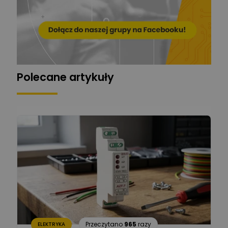
Mariusz Pajkowski
Zadaj pytanie
Ekspert
Grzegorz Chudzik
Zadaj pytanie
Ekspert
Polecane artykuły
Łukasz Bronicz
Ekspert ds. technologii
Zadaj pytanie
komputerowych
Łukasz Barton
Zadaj pytanie
Ekspert Elektryk
Dariusz Placek
Ekspert mgr inż. elektronik
Zadaj pytanie
i informatyk, Hager Polska
Sp. z o.o.
Aleksander NKT
Zadaj pytanie
Przeczytano
965
razy
ELEKTRYKA
Ekspert