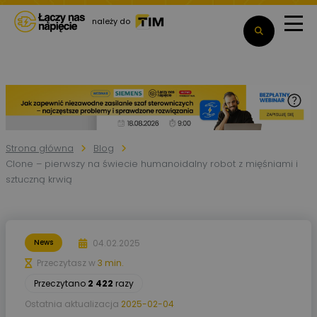
należy do
Strona główna
Blog
Clone – pierwszy na świecie humanoidalny robot z mięśniami i
sztuczną krwią
04.02.2025
News
Przeczytasz w
3 min.
Przeczytano
2 422
razy
Ostatnia aktualizacja
2025-02-04