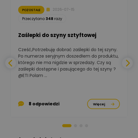
2026-07-15
POZOSTAŁE
Łukasz Nowak
Przeczytano
348
razy
Ekspert ds. automatyki
Zadaj pytanie
budynkowej
Zaślepki do szyny sztyftowej
Polska Izba
Gospodarcza
Zadaj pytanie
Elektrotechniki
Cześć,Potrzebuję dobrać zaślepki do tej szyny.
W
Ekspert ds. normalizacji
Po numerze seryjnym doszedłem do produktu,
którego nie ma nigdzie w sprzedaży. Czy są
BOWWE
zaślepki dostępne i pasującego do tej szyny ?
a
Ekspert ds. rozwoju
Zadaj pytanie
biznesu w sektorze online
@ETI Polam ...
i technologii
a
komputerowych
Mariusz Borowy
p
Ekspert ds. remontu starej
Zadaj pytanie
8 odpowiedzi
Więcej
chaty
Stanisław Rak
Zadaj pytanie
Ekspert P&PM