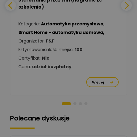
Daniel Michalik
szkolenia)
Zadaj pytanie
Ekspert Elektryk
Kategorie:
Automatyka przemysłowa
,
Tomasz Kowalski
Smart Home - automatyka domowa
,
Zadaj pytanie
Ekspert Elektryk
Organizator:
F&F
Estymowania ilość miejsc:
100
Damian
Chróściński
Zadaj pytanie
Certyfikat:
Nie
Ekspert
Cena:
udział bezpłatny
Michał Cichosz
Ekspert Menadżer
Zadaj pytanie
Więcej
Produktu, TIM S.A
Norbert Kiszka
Zadaj pytanie
Ekspert ds. zabezpieczeń
Polecane dyskusje
Moderator
Zbigniew
Zadaj pytanie
Ekspert Początkujący