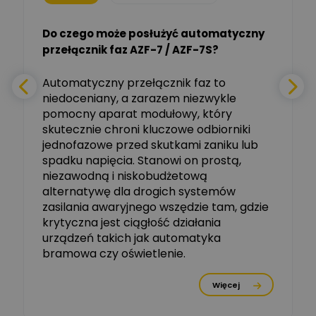
Do czego może posłużyć automatyczny
Tomasz Salak
przełącznik faz AZF-7 / AZF-7S?
-
Zadaj pytanie
Ekspert
e
Automatyczny przełącznik faz to
niedoceniany, a zarazem niezwykle
Ekspert ABB
Zadaj pytanie
pomocny aparat modułowy, który
Ekspert, ABB
skutecznie chroni kluczowe odbiorniki
jednofazowe przed skutkami zaniku lub
Michał Szulborski
spadku napięcia. Stanowi on prostą,
Ekspert ETI - Dr inż. w
dziedzinie Aparatów
niezawodną i niskobudżetową
Zadaj pytanie
Elektrycznych / Senior
alternatywę dla drogich systemów
R&D Scientist / Product
Manager
zasilania awaryjnego wszędzie tam, gdzie
krytyczna jest ciągłość działania
Tomasz Dźwigała
urządzeń takich jak automatyka
Ekspert Menadżer
Zadaj pytanie
bramowa czy oświetlenie.
Produktu, TIM SA
Więcej
Damian Czernik
Zadaj pytanie
Ekspert ds. instalacji OZE