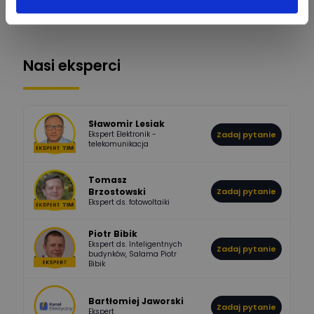
Zobacz wszystkich
1112
371
Pysiak
Odpowiedzi
Ocen
Nasi eksperci
507
971
Bartłomiej
Jaworski
Odpowiedzi
Ocen
Sławomir Lesiak
Ekspert Elektronik -
Zadaj pytanie
955
374
Pawel02
telekomunikacja
Odpowiedzi
Ocen
Tomasz
Brzostowski
Zadaj pytanie
532
714
boss
Ekspert ds. fotowoltaiki
Odpowiedzi
Ocen
Piotr Bibik
Ekspert ds. Inteligentnych
Zadaj pytanie
796
244
budynków, Salama Piotr
DawidZak
Bibik
Odpowiedzi
Ocen
Bartłomiej Jaworski
Zadaj pytanie
Ekspert