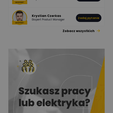
Krystian Czerkas
Zadaj pytanie
Ekspert Product Manager
Zobacz wszystkich
Jacek Niżyński
Ekspert Elektromechanik,
Zadaj pytanie
mechanik
Redakcja
Zadaj pytanie
Ekspert ds. prądu
Krzysztof
Stelęgowski
Zadaj pytanie
Ekspert
EL-ROJ
Ekspert
Zadaj pytanie
Automatyk/Elektryk/Mana
ger