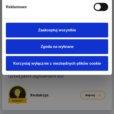
Reklamowe
Zaakceptuj wszystkie
Przeczytano
2 090
razy
Pozostałe
Bez pasji się nie da – o zwycięzcy pierwszej
Zgoda na wybrane
edycji grywalizacji
Rozmowa z Andrzejem Jędrzejowskim, o tym jak został
Korzystaj wyłącznie z niezbędnych plików cookie
elektrykiem, jak dzisiaj wyglądają dzisiaj realia w branży
i przed jakimi zagrożeniami stoi.
Redakcja
Więcej