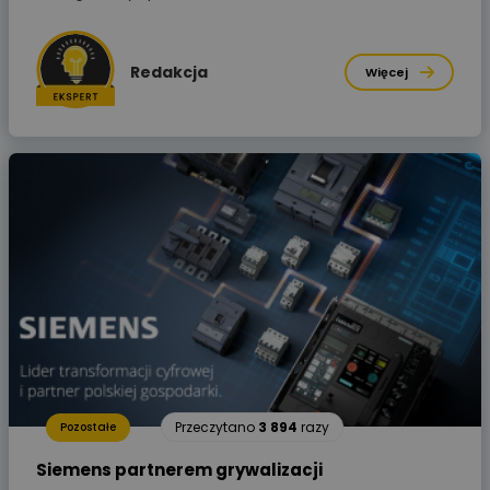
Redakcja
Więcej
Przeczytano
3 894
razy
Pozostałe
Siemens partnerem grywalizacji