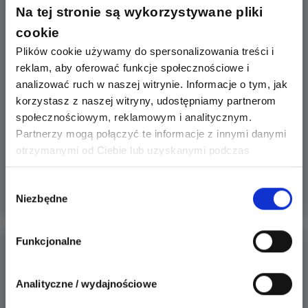
Na tej stronie są wykorzystywane pliki
Przeczytano
3 227
razy
Pozostałe
cookie
Nowa odsłona portalu Łączy nas napięcie już
Plików cookie używamy do spersonalizowania treści i
gotowa!
reklam, aby oferować funkcje społecznościowe i
Przedstawiamy nową wersję serwisu Łączy nas
analizować ruch w naszej witrynie. Informacje o tym, jak
korzystasz z naszej witryny, udostępniamy partnerom
napięcie. Zobacz co nowego dla Ciebie
społecznościowym, reklamowym i analitycznym.
przygotowaliśmy.
Partnerzy mogą połączyć te informacje z innymi danymi
otrzymanymi od Ciebie lub uzyskanymi podczas
korzystania z ich usług. Dzięki Twojej zgodzie możemy
Redakcja
Więcej
lepiej dopasować ofertę do Twoich zainteresowań i
Wybór
Niezbędne
preferencji.
zgody
Funkcjonalne
Analityczne / wydajnościowe