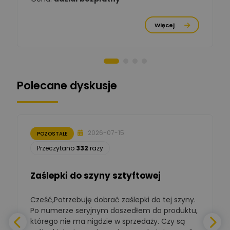
Michał Cichosz
Ekspert Menadżer
Zadaj pytanie
Więcej
Produktu, TIM S.A
Norbert Kiszka
Zadaj pytanie
Ekspert ds. zabezpieczeń
Polecane dyskusje
Moderator
Zbigniew
Zadaj pytanie
Ekspert Początkujący
2026-07-15
POZOSTAŁE
Łukasz Nowak
Przeczytano
332
razy
Ekspert ds. automatyki
Zadaj pytanie
budynkowej
Zaślepki do szyny sztyftowej
Polska Izba
Gospodarcza
Zadaj pytanie
Elektrotechniki
Cześć,Potrzebuję dobrać zaślepki do tej szyny.
W
Ekspert ds. normalizacji
Po numerze seryjnym doszedłem do produktu,
którego nie ma nigdzie w sprzedaży. Czy są
BOWWE