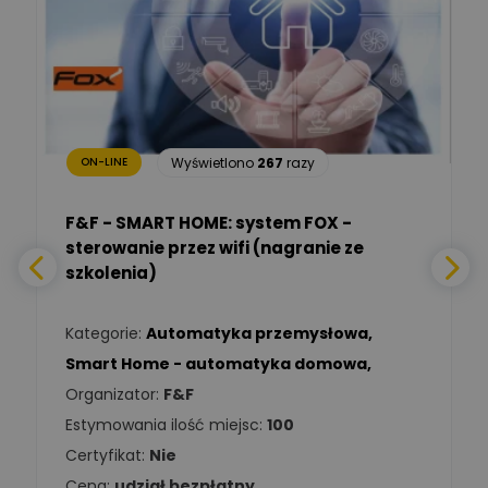
Ekspert mgr. inż. elektryk,
Zadaj pytanie
TIM SA
Renata
Januszewska
Zadaj pytanie
Ekspert Inżynieria
bezpieczeństwa
Wyświetlono
267
razy
ON-LINE
Adam Włastowski
Zadaj pytanie
Ekspert
F&F - SMART HOME: system FOX -
sterowanie przez wifi (nagranie ze
Daniel Michalik
szkolenia)
Zadaj pytanie
Ekspert Elektryk
Kategorie:
Automatyka przemysłowa
,
Tomasz Kowalski
Smart Home - automatyka domowa
,
Zadaj pytanie
Ekspert Elektryk
Organizator:
F&F
Estymowania ilość miejsc:
100
Damian
Chróściński
Zadaj pytanie
Certyfikat:
Nie
Ekspert
Cena:
udział bezpłatny