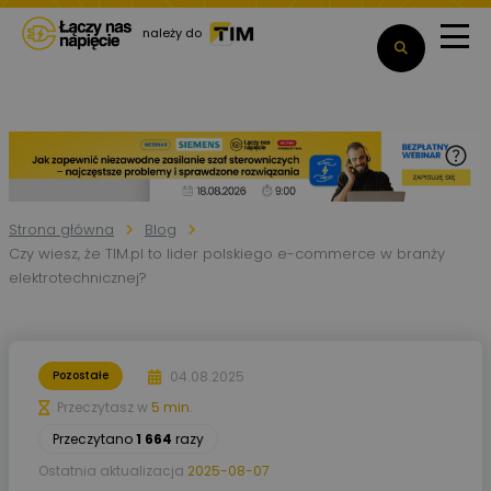
należy do
Strona główna
Blog
Czy wiesz, że TIM.pl to lider polskiego e-commerce w branży
elektrotechnicznej?
04.08.2025
Pozostałe
Przeczytasz w
5 min.
Przeczytano
1 664
razy
Ostatnia aktualizacja
2025-08-07