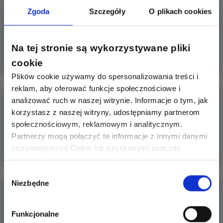
ETI Polam został drugim partnerem serwisu „Łączy
Zgoda
Szczegóły
O plikach cookies
nas napi
Partnerem serwisu została firma ETI Polam - przodujący
światowy dos
Na tej stronie są wykorzystywane pliki
Więcej
cookie
Plików cookie używamy do spersonalizowania treści i
reklam, aby oferować funkcje społecznościowe i
TT Plast partnerem grywalizacji
analizować ruch w naszej witrynie. Informacje o tym, jak
korzystasz z naszej witryny, udostępniamy partnerom
Z radością informujemy, że partnerem ostatniej edycji
społecznościowym, reklamowym i analitycznym.
grywalizacji
Partnerzy mogą połączyć te informacje z innymi danymi
otrzymanymi od Ciebie lub uzyskanymi podczas
Więcej
korzystania z ich usług. Dzięki Twojej zgodzie możemy
lepiej dopasować ofertę do Twoich zainteresowań i
Wybór
Niezbędne
preferencji.
zgody
Nowa odsłona portalu Łączy nas napięcie już
gotowa!
Przedstawiamy nową wersję serwisu Łączy nas napięcie.
Funkcjonalne