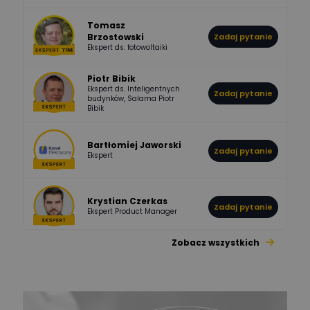
Tomasz
Brzostowski
Zadaj pytanie
532
714
boss
Ekspert ds. fotowoltaiki
Odpowiedzi
Ocen
Piotr Bibik
Ekspert ds. Inteligentnych
Zadaj pytanie
796
244
budynków, Salama Piotr
DawidZak
Bibik
Odpowiedzi
Ocen
Bartłomiej Jaworski
Zadaj pytanie
Ekspert
Krystian Czerkas
Zadaj pytanie
Ekspert Product Manager
Zobacz wszystkich
Jacek Niżyński
Ekspert Elektromechanik,
Zadaj pytanie
mechanik