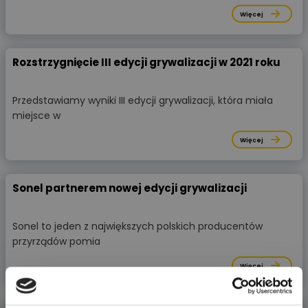
Więcej
Rozstrzygnięcie III edycji grywalizacji w 2021 roku
Przedstawiamy wyniki III edycji grywalizacji, która miała
miejsce w
Więcej
Sonel partnerem nowej edycji grywalizacji
Sonel to jeden z największych polskich producentów
przyrządów pomia
Więcej