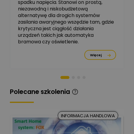
spadku napięcia. Stanowi on prostą,
Ekspert ETI - Dr inż. w
dziedzinie Aparatów
niezawodną i niskobudżetową
Zadaj pytanie
Elektrycznych / Senior
alternatywę dla drogich systemów
R&D Scientist / Product
Manager
zasilania awaryjnego wszędzie tam, gdzie
krytyczna jest ciągłość działania
Tomasz Dźwigała
urządzeń takich jak automatyka
Ekspert Menadżer
Zadaj pytanie
bramowa czy oświetlenie.
Produktu, TIM SA
Więcej
Damian Czernik
Zadaj pytanie
Ekspert ds. instalacji OZE
Piotr Muskała
Ekspert Specjalista ds
Zadaj pytanie
Polecane szkolenia
prezentacji
Kancelaria Prawna
CKC Solution
Zadaj pytanie
INFORMACJA HANDLOWA
Ekspert Prawnik
Marcin Nowicki