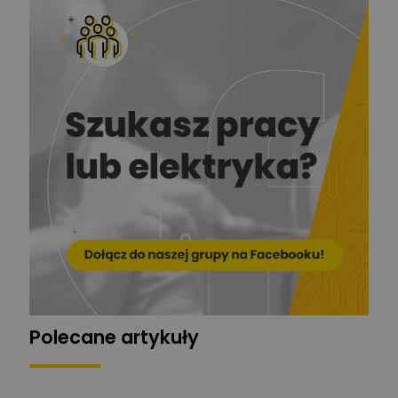
Redakcja
Zadaj pytanie
Ekspert ds. prądu
Krzysztof
Stelęgowski
Zadaj pytanie
Ekspert
EL-ROJ
Ekspert
Zadaj pytanie
Automatyk/Elektryk/Mana
ger
Mariusz Pajkowski
Zadaj pytanie
Ekspert
Grzegorz Chudzik
Zadaj pytanie
Ekspert
Polecane artykuły
Łukasz Bronicz
Ekspert ds. technologii
Zadaj pytanie
komputerowych