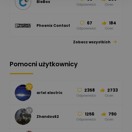
BleBox
Odpowiedzi
Ocen
67
184
Phoenix Contact
Odpowiedzi
Ocen
Zobacz wszystkich
26
113
automatyka pollin
Odpowiedzi
Ocen
Pomocni użytkownicy
34
86
Hager
Odpowiedzi
Ocen
2358
2733
artel electric
47
67
ELKO-BIS Systemy
Odpowiedzi
Ocen
Odgromowe
Odpowiedzi
Ocen
1256
790
Zhandos62
50
59
Odpowiedzi
Ocen
Zamel
Odpowiedzi
Ocen