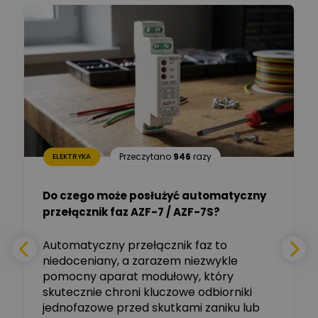
Łukasz Barton
Zadaj pytanie
Ekspert Elektryk
Dariusz Placek
Ekspert mgr inż. elektronik
Zadaj pytanie
i informatyk, Hager Polska
Sp. z o.o.
Aleksander NKT
Zadaj pytanie
Przeczytano
946
razy
ELEKTRYKA
Ekspert
Do czego może posłużyć automatyczny
Tomasz Salak
przełącznik faz AZF-7 / AZF-7S?
-
Zadaj pytanie
Ekspert
e
Automatyczny przełącznik faz to
niedoceniany, a zarazem niezwykle
Ekspert ABB
Zadaj pytanie
pomocny aparat modułowy, który
Ekspert, ABB
skutecznie chroni kluczowe odbiorniki
jednofazowe przed skutkami zaniku lub
Michał Szulborski