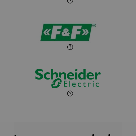
Sandra Wiśniewska
Ekspert ds. wnętrzarskich
Zadaj pytanie
detali
Paweł Sekuła
Zadaj pytanie
Ekspert Instalator
Jaroslaw Wiater
Zadaj pytanie
Ekspert
Marcin Pełech
Zadaj pytanie
Ekspert