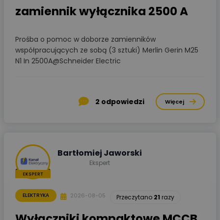
zamiennik wyłącznika 2500 A
Prośba o pomoc w doborze zamienników
współpracujących ze sobą (3 sztuki) Merlin Gerin M25
N1 In 2500A@Schneider Electric
2
odpowiedzi
Więcej
Bartłomiej Jaworski
Ekspert
2026-08-05
ELEKTRYKA
Przeczytano
21
razy
Wyłączniki kompaktowe MCCB