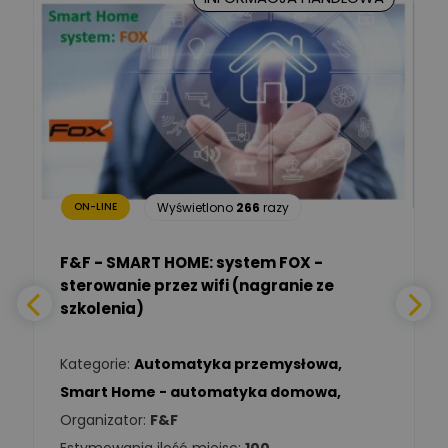
Marcin Nowicki
Ekspert mgr. inż. elektryk,
Zadaj pytanie
TIM SA
Renata
Januszewska
Zadaj pytanie
Ekspert Inżynieria
bezpieczeństwa
Wyświetlono
266
razy
ON-LINE
Adam Włastowski
Zadaj pytanie
Ekspert
F&F - SMART HOME: system FOX -
sterowanie przez wifi (nagranie ze
Daniel Michalik
szkolenia)
Zadaj pytanie
Ekspert Elektryk
Kategorie:
Automatyka przemysłowa
,
Tomasz Kowalski
Smart Home - automatyka domowa
,
Zadaj pytanie
Ekspert Elektryk
Organizator:
F&F
Estymowania ilość miejsc:
100