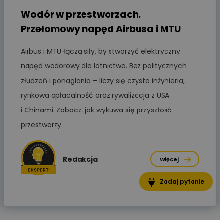
Zadaj pytanie
Ekspert Elektryk
Wodór w przestworzach.
Przełomowy napęd Airbusa i MTU
Sandra Wiśniewska
Ekspert ds. wnętrzarskich
Zadaj pytanie
Airbus i MTU łączą siły, by stworzyć elektryczny
detali
napęd wodorowy dla lotnictwa. Bez politycznych
Paweł Sekuła
złudzeń i ponaglania – liczy się czysta inżynieria,
Zadaj pytanie
Ekspert Instalator
rynkowa opłacalność oraz rywalizacja z USA
i Chinami. Zobacz, jak wykuwa się przyszłość
Jaroslaw Wiater
Zadaj pytanie
przestworzy.
Ekspert
Redakcja
Marcin Pełech
Więcej
Zadaj pytanie
Ekspert
Zadaj pytanie