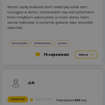
Witam, będę budował dom i elektrykę sobie sam
rozciągnę w domu. Zastanawiam się nad systemami
które mógłbym wykorzystać w moim domu. Mam
zamiar kablować w systemie gwiazdy więc wszystkie
włączniki,
Automatyka
okablowanie
system
76
odpowiedzi
Więcej
JLN
2026-07-30
POZOSTAŁE
Przeczytano
233
razy