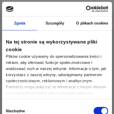
13
odpowiedzi
Więcej
Zgoda
Szczegóły
O plikach cookies
Na tej stronie są wykorzystywane pliki
Marioo
cookie
Plików cookie używamy do spersonalizowania treści i
2026-07-29
POZOSTAŁE
Przeczytano
215
razy
reklam, aby oferować funkcje społecznościowe i
analizować ruch w naszej witrynie. Informacje o tym, jak
Blad e20
korzystasz z naszej witryny, udostępniamy partnerom
społecznościowym, reklamowym i analitycznym.
Partnerzy mogą połączyć te informacje z innymi danymi
Witam pralka Cindy blad e20 filtr wyczyszczonybbyly
otrzymanymi od Ciebie lub uzyskanymi podczas
w nim monety wirnik obraca się lekko w bębnie stoi
woda nie chce odprowadzić wody jakieś pomysły
korzystania z ich usług. Dzięki Twojej zgodzie możemy
lepiej dopasować ofertę do Twoich zainteresowań i
Wybór
Niezbędne
preferencji.
zgody