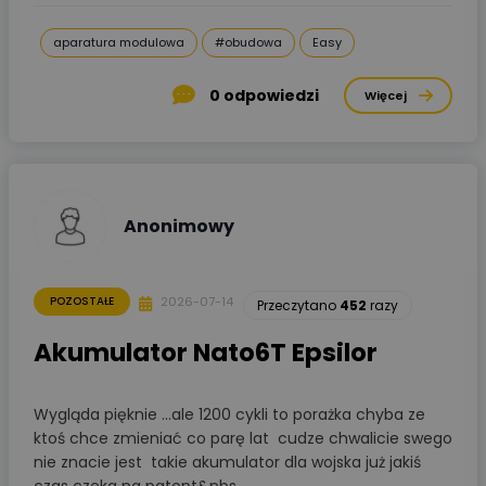
aparatura modulowa
#obudowa
Easy
0
odpowiedzi
Więcej
Anonimowy
2026-07-14
POZOSTAŁE
Przeczytano
452
razy
Akumulator Nato6T Epsilor
Wygląda pięknie ...ale 1200 cykli to porażka chyba ze
ktoś chce zmieniać co parę lat cudze chwalicie swego
nie znacie jest takie akumulator dla wojska już jakiś