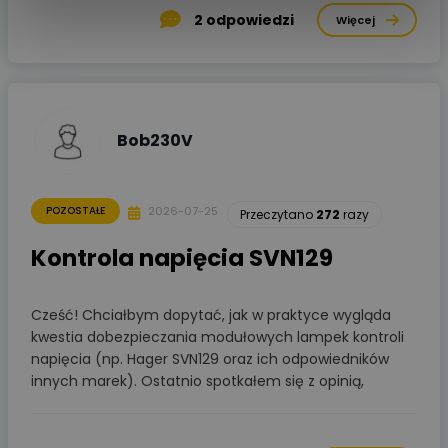
2
odpowiedzi
Więcej
Bob230V
2026-07-25
POZOSTAŁE
Przeczytano
272
razy
Kontrola napięcia SVN129
Cześć! Chciałbym dopytać, jak w praktyce wygląda
kwestia dobezpieczania modułowych lampek kontroli
napięcia (np. Hager SVN129 oraz ich odpowiedników
innych marek). Ostatnio spotkałem się z opinią,