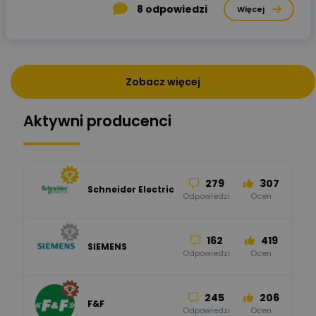
8
odpowiedzi
Więcej
Zobacz więcej
Aktywni producenci
279
307
Schneider Electric
Odpowiedzi
Ocen
162
419
SIEMENS
Odpowiedzi
Ocen
245
206
F&F
Odpowiedzi
Ocen