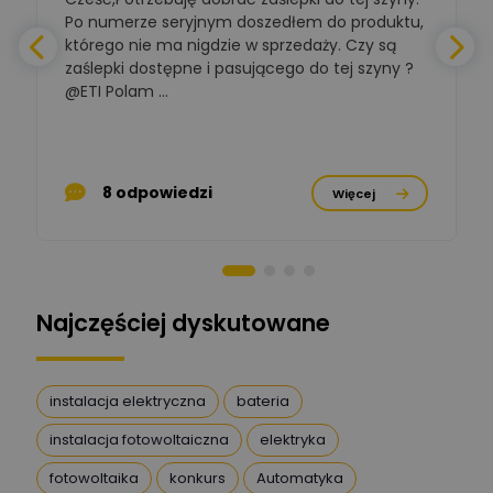
Ekspert ds. normalizacji
Po numerze seryjnym doszedłem do produktu,
którego nie ma nigdzie w sprzedaży. Czy są
BOWWE
zaślepki dostępne i pasującego do tej szyny ?
a
Ekspert ds. rozwoju
Zadaj pytanie
biznesu w sektorze online
@ETI Polam ...
i technologii
a
komputerowych
Mariusz Borowy
p
Ekspert ds. remontu starej
Zadaj pytanie
8 odpowiedzi
Więcej
chaty
Stanisław Rak
Zadaj pytanie
Ekspert P&PM
Najczęściej dyskutowane
Artur Dudek
Zadaj pytanie
Ekspert
instalacja elektryczna
bateria
instalacja fotowoltaiczna
elektryka
DanielM
Zadaj pytanie
Ekspert
fotowoltaika
konkurs
Automatyka