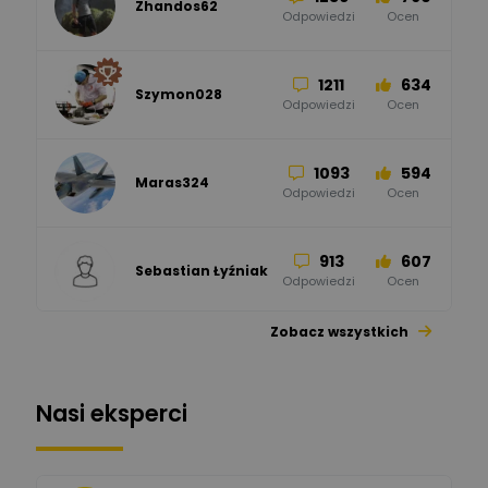
Zhandos62
50
59
Odpowiedzi
Ocen
Zamel
Odpowiedzi
Ocen
1211
634
Szymon028
52
45
Odpowiedzi
Ocen
WAGO
Odpowiedzi
Ocen
1093
594
Maras324
Odpowiedzi
Ocen
913
607
Sebastian Łyźniak
Odpowiedzi
Ocen
Zobacz wszystkich
1112
371
Pysiak
Odpowiedzi
Ocen
Nasi eksperci
507
971
Bartłomiej
Jaworski
Odpowiedzi
Ocen