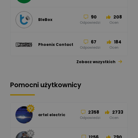
90
208
BleBox
Odpowiedzi
Ocen
67
184
Phoenix Contact
Odpowiedzi
Ocen
Zobacz wszystkich
26
113
automatyka pollin
Odpowiedzi
Ocen
Pomocni użytkownicy
34
86
Hager
Odpowiedzi
Ocen
2358
2733
artel electric
47
67
ELKO-BIS Systemy
Odpowiedzi
Ocen
Odgromowe
Odpowiedzi
Ocen
1256
790