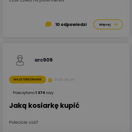
czas czeka na patent&nbs
10
odpowiedzi
Więcej
arc909
2025-05-14
MAJSTERKOWANIE
Przeczytano
1 374
razy
Jaką kosiarkę kupić
Polecicie coś?