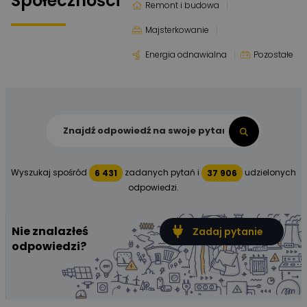
Społeczności
Remont i budowa
Majsterkowanie
Energia odnawialna
Pozostałe
Wyszukaj spośród
zadanych pytań i
udzielonych
6 431
37 906
odpowiedzi.
Nie znalazłeś
Zadaj pytanie
odpowiedzi?