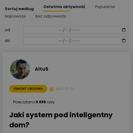
Ostatnia aktywność
Popularne
Sortuj według
Najnowsze
Bez odpowiedzi
od
do
Altu5
2021-01-22
REMONT I BUDOWA
Przeczytano
9 895
razy
Jaki system pod inteligentny
dom?