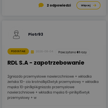
2
odpowiedzi
Więcej
Piotr93
2026-08-04
POZOSTAŁE
Przeczytano
61
razy
RDL S.A - zapotrzebowanie
2gniazdo przemysłowe nawierzchniowe + wkładka
żeńska 10- cio krotna1kpl3wtyk przemysłowy + wkładka
męska 10-pin1kpl4gniazdo przemysłowe
nawierzchniowe + wkładka męska 6-pin1kpl5wtyk
przemysłowy + w