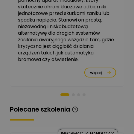
pomocny aparat modułowy, który
skutecznie chroni kluczowe odbiorniki
jednofazowe przed skutkami zaniku lub
Michał Szulborski
spadku napięcia. Stanowi on prostą,
Ekspert ETI - Dr inż. w
dziedzinie Aparatów
niezawodną i niskobudżetową
Zadaj pytanie
Elektrycznych / Senior
alternatywę dla drogich systemów
R&D Scientist / Product
Manager
zasilania awaryjnego wszędzie tam, gdzie
krytyczna jest ciągłość działania
Tomasz Dźwigała
urządzeń takich jak automatyka
Ekspert Menadżer
Zadaj pytanie
bramowa czy oświetlenie.
Produktu, TIM SA
Więcej
Damian Czernik
Zadaj pytanie
Ekspert ds. instalacji OZE
Piotr Muskała
Ekspert Specjalista ds
Zadaj pytanie
Polecane szkolenia
prezentacji
Kancelaria Prawna
CKC Solution
Zadaj pytanie
INFORMACJA HANDLOWA
Ekspert Prawnik