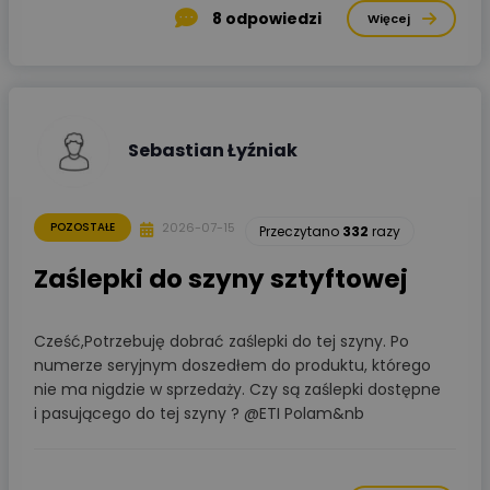
8
odpowiedzi
Więcej
Sebastian Łyźniak
2026-07-15
POZOSTAŁE
Przeczytano
332
razy
Zaślepki do szyny sztyftowej
Cześć,Potrzebuję dobrać zaślepki do tej szyny. Po
numerze seryjnym doszedłem do produktu, którego
nie ma nigdzie w sprzedaży. Czy są zaślepki dostępne
i pasującego do tej szyny ? @ETI Polam&nb