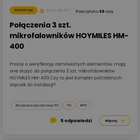
2026-08-03
POZOSTAŁE
Przeczytano
69
razy
Połączenia 3 szt.
mikrofalowników HOYMILES HM-
400
Proszę o weryfikację zamówionych elementów, mają
one służyć do połączenia 3 szt. mikrofalowników
HOYMILES HM-400.Czy to jest komplet potrzebnych
złączek do instalacji?
Akcesoria łączeniowe PV
PV
#PV
5
odpowiedzi
Więcej