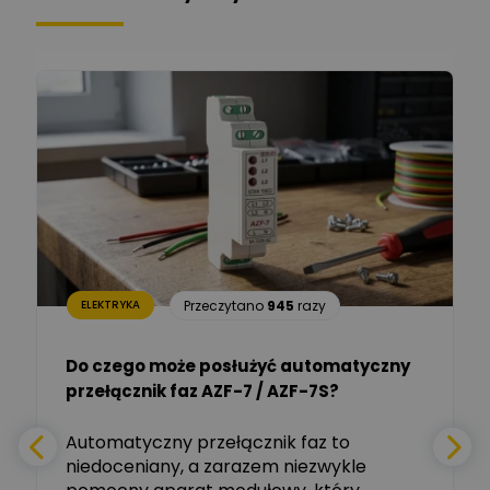
Łukasz Bronicz
Ekspert ds. technologii
Zadaj pytanie
komputerowych
Łukasz Barton
Zadaj pytanie
Ekspert Elektryk
Dariusz Placek
Ekspert mgr inż. elektronik
Zadaj pytanie
i informatyk, Hager Polska
Sp. z o.o.
Aleksander NKT
Zadaj pytanie
Przeczytano
945
razy
ELEKTRYKA
Ekspert
Do czego może posłużyć automatyczny
Tomasz Salak
przełącznik faz AZF-7 / AZF-7S?
-
Zadaj pytanie
Ekspert
e
Automatyczny przełącznik faz to
niedoceniany, a zarazem niezwykle
Ekspert ABB
Zadaj pytanie
Ekspert, ABB