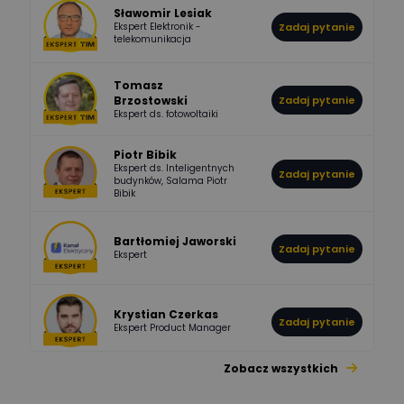
Sławomir Lesiak
Ekspert Elektronik -
Zadaj pytanie
955
374
Pawel02
telekomunikacja
Odpowiedzi
Ocen
Tomasz
Brzostowski
Zadaj pytanie
532
714
boss
Ekspert ds. fotowoltaiki
Odpowiedzi
Ocen
Piotr Bibik
Ekspert ds. Inteligentnych
Zadaj pytanie
796
244
budynków, Salama Piotr
DawidZak
Bibik
Odpowiedzi
Ocen
Bartłomiej Jaworski
Zadaj pytanie
Ekspert
Krystian Czerkas
Zadaj pytanie
Ekspert Product Manager
Zobacz wszystkich
Jacek Niżyński
Ekspert Elektromechanik,
Zadaj pytanie