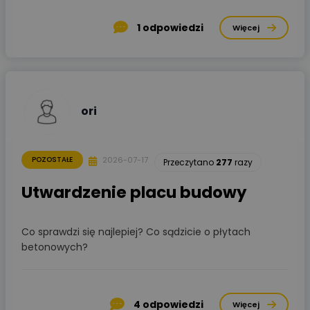
1
odpowiedzi
Więcej
ori
2026-07-17
POZOSTAŁE
Przeczytano
277
razy
Utwardzenie placu budowy
Co sprawdzi się najlepiej? Co sądzicie o płytach
betonowych?
4
odpowiedzi
Więcej