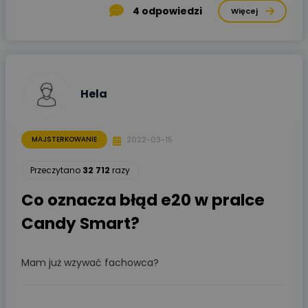
4
odpowiedzi
Więcej
Hela
2022-03-15
MAJSTERKOWANIE
Przeczytano
32 712
razy
Co oznacza błąd e20 w pralce
Candy Smart?
Mam już wzywać fachowca?