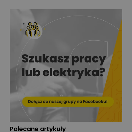
mechanik
Redakcja
Zadaj pytanie
Ekspert ds. prądu
Krzysztof
Stelęgowski
Zadaj pytanie
Ekspert
EL-ROJ
Ekspert
Zadaj pytanie
Automatyk/Elektryk/Mana
ger
Mariusz Pajkowski
Zadaj pytanie
Ekspert
Grzegorz Chudzik
Zadaj pytanie
Ekspert
Polecane artykuły