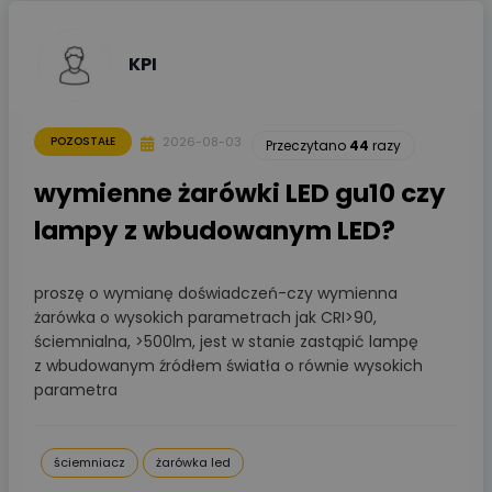
KPI
2026-08-03
POZOSTAŁE
Przeczytano
44
razy
wymienne żarówki LED gu10 czy
lampy z wbudowanym LED?
proszę o wymianę doświadczeń-czy wymienna
żarówka o wysokich parametrach jak CRI>90,
ściemnialna, >500lm, jest w stanie zastąpić lampę
z wbudowanym źródłem światła o równie wysokich
parametra
ściemniacz
żarówka led