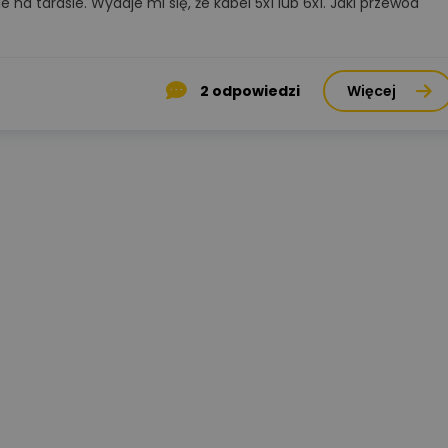
na tarasie. Wydaje mi się, że kabel 5x1 lub 6x1. Jaki przewód
2
odpowiedzi
Więcej