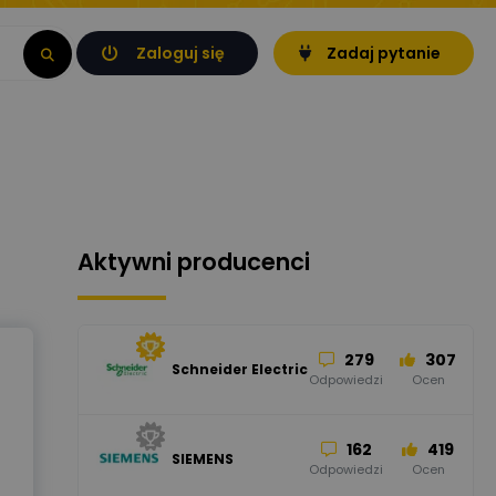
Zaloguj się
Zadaj pytanie
Aktywni producenci
279
307
Schneider Electric
Odpowiedzi
Ocen
162
419
SIEMENS
Odpowiedzi
Ocen