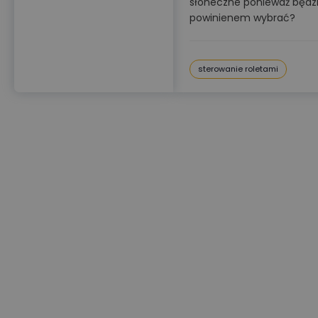
słoneczne ponieważ będzie 
powinienem wybrać?
sterowanie roletami