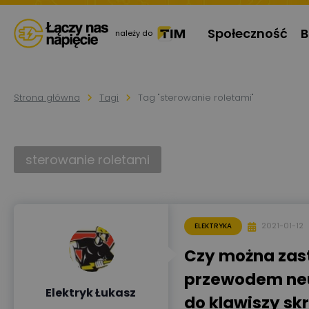
Społeczność
B
należy do
Strona główna
Tagi
Tag "sterowanie roletami"
sterowanie roletami
2021-01-12
ELEKTRYKA
Czy można zas
przewodem neu
Elektryk Łukasz
do klawiszy skr