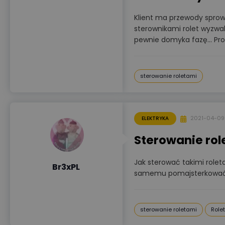
Klient ma przewody sprow
sterownikami rolet wyzwa
pewnie domyka fazę... Pr
sterowanie roletami
2021-04-09
ELEKTRYKA
Sterowanie rol
Jak sterować takimi role
Br3xPL
samemu pomajsterkow
sterowanie roletami
Rolet