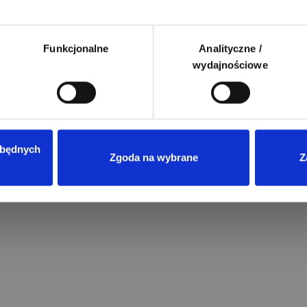
Funkcjonalne
Analityczne /
wydajnościowe
zbędnych
Zgoda na wybrane
Z
Przeczytano
83
ENERGIA ODNAWIALNA
Magazyny energii do fotowoltaik
jaki model wybrać?
Wprowadzenie rozliczeń w syste
net-billingu oraz taryf dynamicz
w Polsce sprawiło, że domowe