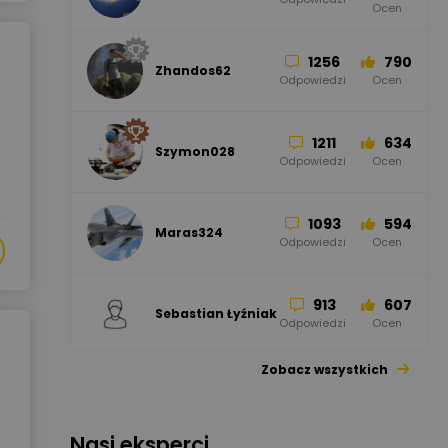
Ocen
Odgromowe
Odpowiedzi
Ocen
1256
790
Zhandos62
50
59
Odpowiedzi
Ocen
Zamel
Odpowiedzi
Ocen
1211
634
Szymon028
52
45
Odpowiedzi
Ocen
WAGO
Odpowiedzi
Ocen
1093
594
Maras324
Odpowiedzi
Ocen
913
607
Sebastian Łyźniak
Odpowiedzi
Ocen
Zobacz wszystkich
1112
371
Pysiak
Odpowiedzi
Ocen
Nasi eksperci