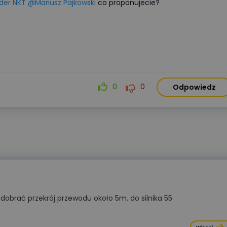
der NKT
@Mariusz Pajkowski
co proponujecie?
0
0
Odpowiedz
u
dobrać przekrój przewodu około 5m. do silnika 55