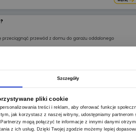
Więcej
u?
ę przeciągnąć przewód z domu do garażu oddalonego
Więcej
u
Szczegóły
ewodów https://www.tim.pl/wyszukiwanie/w
orzystywane pliki cookie
ersonalizowania treści i reklam, aby oferować funkcje społecz
Więcej
 o tym, jak korzystasz z naszej witryny, udostępniamy partnero
Partnerzy mogą połączyć te informacje z innymi danymi otrzym
nia z ich usług. Dzięki Twojej zgodzie możemy lepiej dopasow
przepięciowa - dobór i montaż w praktyce