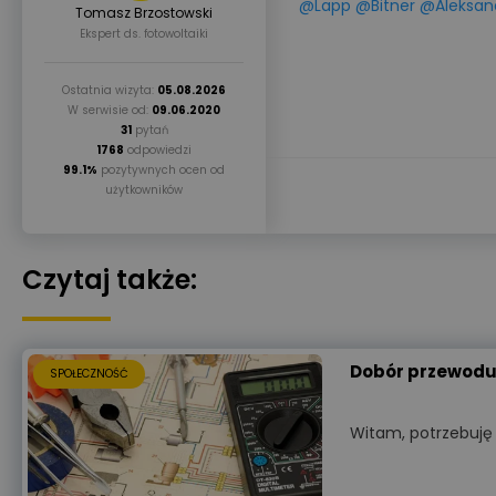
@Lapp
@Bitner
@Aleksan
Tomasz Brzostowski
Ekspert ds. fotowoltaiki
Ostatnia wizyta:
05.08.2026
W serwisie od:
09.06.2020
31
pytań
1768
odpowiedzi
99.1%
pozytywnych ocen od
użytkowników
Czytaj także:
Dobór przewod
SPOŁECZNOŚĆ
Witam, potrzebuję 