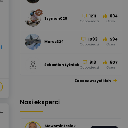
Odpowiedzi
Ocen
1211
634
Szymon028
52
45
Odpowiedzi
Ocen
WAGO
Odpowiedzi
Ocen
1093
594
Maras324
Odpowiedzi
Ocen
|
913
607
Sebastian Łyźniak
Odpowiedzi
Ocen
Zobacz wszystkich
1112
371
Pysiak
Odpowiedzi
Ocen
Nasi eksperci
507
971
Bartłomiej
Jaworski
Odpowiedzi
Ocen
Sławomir Lesiak