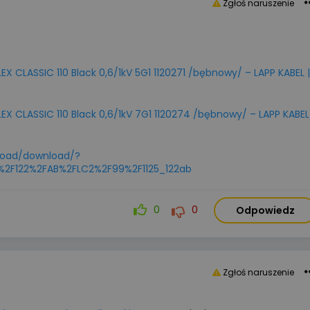
Zgłoś naruszenie
X CLASSIC 110 Black 0,6/1kV 5G1 1120271 /bębnowy/ – LAPP KABEL |
X CLASSIC 110 Black 0,6/1kV 7G1 1120274 /bębnowy/ – LAPP KABEL 
nload/download/?
%2F122%2FAB%2FLC2%2F99%2F1125_122ab
0
0
Odpowiedz
Zgłoś naruszenie