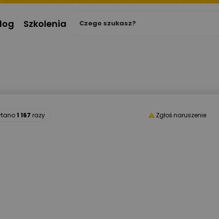
log
Szkolenia
ytano
1 167
razy
Zgłoś naruszenie