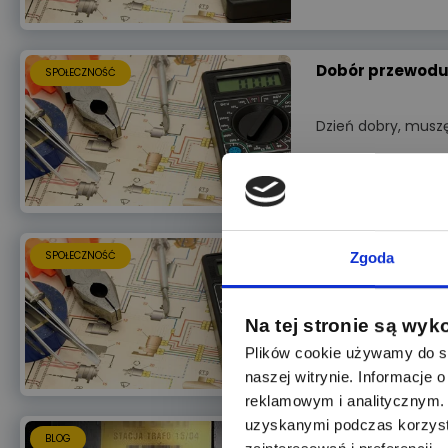
Dobór przewod
SPOŁECZNOŚĆ
Dzień dobry, musz
dobór przewod
SPOŁECZNOŚĆ
Zgoda
witam Który z prz
Na tej stronie są wyk
Plików cookie używamy do sp
naszej witrynie. Informacje
reklamowym i analitycznym. 
uzyskanymi podczas korzysta
Ochrona przeciw
BLOG