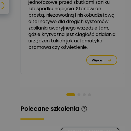
jednofazowe przed skutkami zaniku
zowe
lub spadku napięcia. Stanowi on
Michał Szulborski
prostą, niezawodną i niskobudżetową
Ekspert ETI - Dr inż. w
alternatywę dla drogich systemów
dziedzinie Aparatów
Zadaj pytanie
Elektrycznych / Senior
zasilania awaryjnego wszędzie tam,
R&D Scientist / Product
gdzie krytyczna jest ciągłość działania
Manager
urządzeń takich jak automatyka
bramowa czy oświetlenie.
Tomasz Dźwigała
Ekspert Menadżer
Zadaj pytanie
rzez
Produktu, TIM SA
Więcej
Damian Czernik
Zadaj pytanie
Ekspert ds. instalacji OZE
Piotr Muskała
Ekspert Specjalista ds
Zadaj pytanie
prezentacji
Polecane szkolenia
Kancelaria
Prawna CKC
Zadaj pytanie
Solution
Ekspert Prawnik