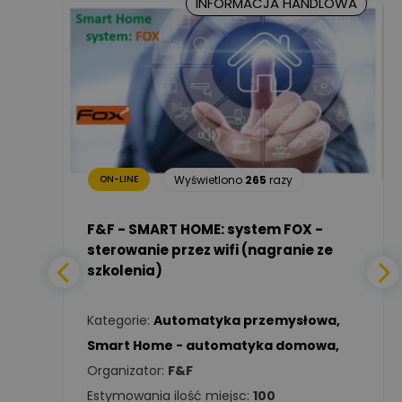
INFORMACJA HANDLOWA
Marcin Nowicki
Ekspert mgr. inż. elektryk,
Zadaj pytanie
TIM SA
Renata
Januszewska
Zadaj pytanie
Ekspert Inżynieria
18
razy
bezpieczeństwa
Wyświetlono
265
razy
ON-LINE
Adam Włastowski
Zadaj pytanie
Ekspert
a -
F&F - SMART HOME: system FOX -
sterowanie przez wifi (nagranie ze
szkolenia)
Daniel Michalik
Zadaj pytanie
wa
,
Ekspert Elektryk
Kategorie:
Automatyka przemysłowa
,
Tomasz Kowalski
Smart Home - automatyka domowa
,
Zadaj pytanie
Ekspert Elektryk
Organizator:
F&F
Estymowania ilość miejsc:
100