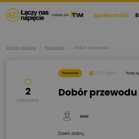
Społeczność
B
należy do
Strona główna
Pozostałe
Dobór przewodu
17.07.2024
Przecz
Pozostałe
2
Dobór przewodu
Odpowiedzi
Joni
Dzień dobry,