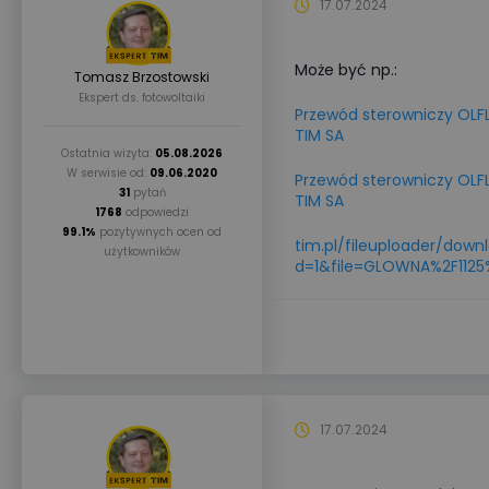
17.07.2024
Może być np.:
Tomasz Brzostowski
Ekspert ds. fotowoltaiki
Przewód sterowniczy OLFLE
TIM SA
Ostatnia wizyta:
05.08.2026
W serwisie od:
09.06.2020
Przewód sterowniczy OLFLE
31
pytań
TIM SA
1768
odpowiedzi
99.1%
pozytywnych ocen od
tim.pl/fileuploader/dow
użytkowników
d=1&file=GLOWNA%2F1125
17.07.2024