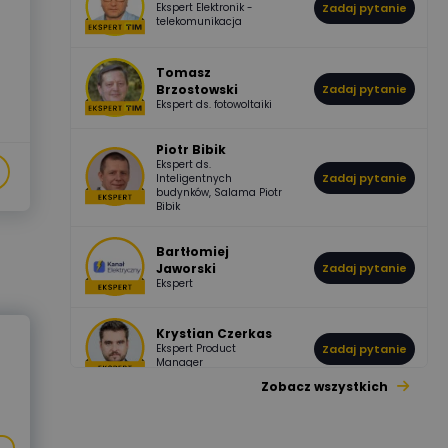
Ekspert Elektronik -
Zadaj pytanie
955
374
Pawel02
telekomunikacja
Odpowiedzi
Ocen
Tomasz
Brzostowski
Zadaj pytanie
532
714
boss
Ekspert ds. fotowoltaiki
Odpowiedzi
Ocen
Piotr Bibik
Ekspert ds.
796
244
Zadaj pytanie
Inteligentnych
DawidZak
budynków, Salama Piotr
Odpowiedzi
Ocen
Bibik
Bartłomiej
Jaworski
Zadaj pytanie
Ekspert
Krystian Czerkas
Ekspert Product
Zadaj pytanie
Manager
Zobacz wszystkich
Jacek Niżyński
Ekspert Elektromechanik,
Zadaj pytanie
mechanik