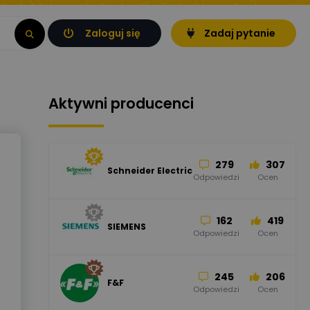
Zaloguj się
Zadaj pytanie
Aktywni producenci
279
307
Schneider Electric
Odpowiedzi
Ocen
162
419
SIEMENS
Odpowiedzi
Ocen
245
206
F&F
Odpowiedzi
Ocen