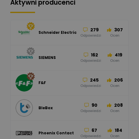
Aktywni producenci
279
307
Schneider Electric
Odpowiedzi
Ocen
162
419
SIEMENS
Odpowiedzi
Ocen
245
206
F&F
Odpowiedzi
Ocen
90
208
BleBox
Odpowiedzi
Ocen
67
184
Phoenix Contact
Odpowiedzi
Ocen