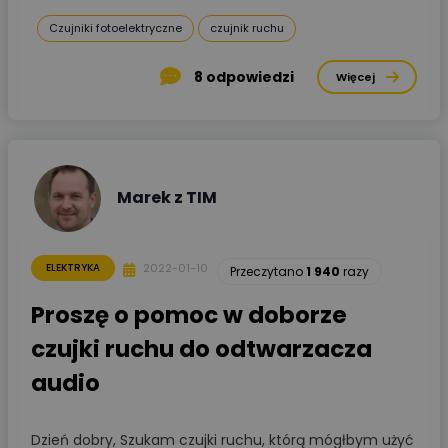
Czujniki fotoelektryczne
czujnik ruchu
8
odpowiedzi
Więcej
Marek z TIM
2022-01-10
ELEKTRYKA
Przeczytano
1 940
razy
Proszę o pomoc w doborze
czujki ruchu do odtwarzacza
audio
Dzień dobry, Szukam czujki ruchu, którą mógłbym użyć