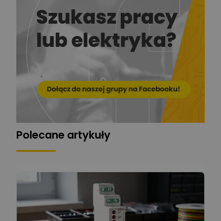
Ekspert
EL-ROJ
Ekspert
Zadaj pytanie
Automatyk/Elektryk/Mana
ger
Mariusz Pajkowski
Zadaj pytanie
Ekspert
Grzegorz Chudzik
Zadaj pytanie
Ekspert
Polecane artykuły
Łukasz Bronicz
Ekspert ds. technologii
Zadaj pytanie
komputerowych
Łukasz Barton
Zadaj pytanie
Ekspert Elektryk