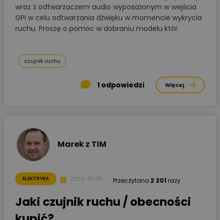
wraz z odtwarzaczem audio wyposażonym w wejścia
GPI w celu odtwarzania dźwięku w momencie wykrycia
ruchu. Proszę o pomoc w dobraniu modelu któr
czujnik ruchu
1
odpowiedzi
Więcej
Marek z TIM
2022-01-10
ELEKTRYKA
Przeczytano
2 201
razy
Jaki czujnik ruchu / obecności
kupić?