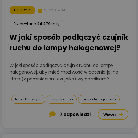
2020-04-14
ELEKTRYKA
Przeczytano
24 279
razy
W jaki sposób podłączyć czujnik
ruchu do lampy halogenowej?
W jaki sposób podłączyć czujnik ruchu do lampy
halogenowej, aby mieć możliwość włączenia jej na
stałe (z pominięciem czujnika) wyłącznikiem?
lamp LEDowych
czujnik ruchu
lampa halogenowa
7
odpowiedzi
Więcej