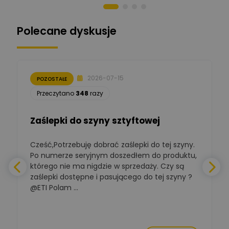
Norbert Kiszka
Zadaj pytanie
Ekspert ds. zabezpieczeń
Polecane dyskusje
Moderator
Zbigniew
Zadaj pytanie
Ekspert Początkujący
2026-07-15
POZOSTAŁE
Łukasz Nowak
Przeczytano
348
razy
Ekspert ds. automatyki
Zadaj pytanie
budynkowej
Zaślepki do szyny sztyftowej
Polska Izba
Gospodarcza
Zadaj pytanie
Elektrotechniki
Cześć,Potrzebuję dobrać zaślepki do tej szyny.
W
Ekspert ds. normalizacji
Po numerze seryjnym doszedłem do produktu,
którego nie ma nigdzie w sprzedaży. Czy są
BOWWE
zaślepki dostępne i pasującego do tej szyny ?
a
Ekspert ds. rozwoju
Zadaj pytanie
biznesu w sektorze online
@ETI Polam ...
i technologii
a
komputerowych
Mariusz Borowy