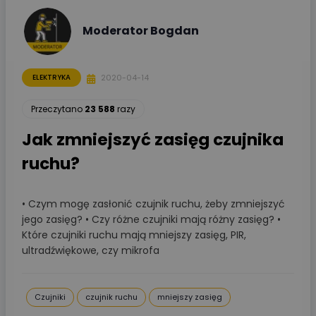
Moderator Bogdan
2020-04-14
ELEKTRYKA
Przeczytano
23 588
razy
Jak zmniejszyć zasięg czujnika
ruchu?
• Czym mogę zasłonić czujnik ruchu, żeby zmniejszyć
jego zasięg? • Czy różne czujniki mają różny zasięg? •
Które czujniki ruchu mają mniejszy zasięg, PIR,
ultradźwiękowe, czy mikrofa
Czujniki
czujnik ruchu
mniejszy zasięg