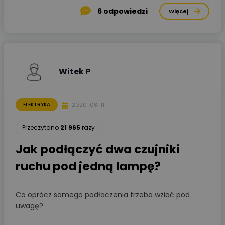
6
odpowiedzi
Więcej
Witek P
2020-08-11
ELEKTRYKA
Przeczytano
21 965
razy
Jak podłączyć dwa czujniki
ruchu pod jedną lampę?
Co oprócz samego podłaczenia trzeba wziać pod
uwagę?