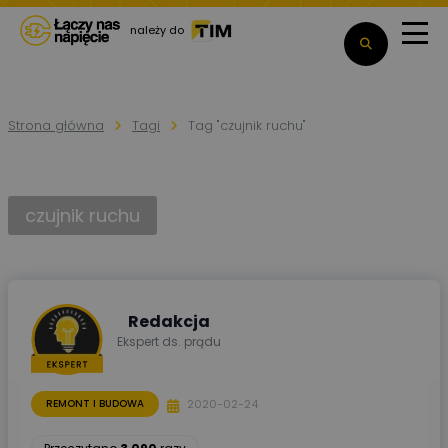
należy do
Strona główna
Tagi
Tag "czujnik ruchu"
czujnik ruchu
Redakcja
Ekspert ds. prądu
2020-02-24
REMONT I BUDOWA