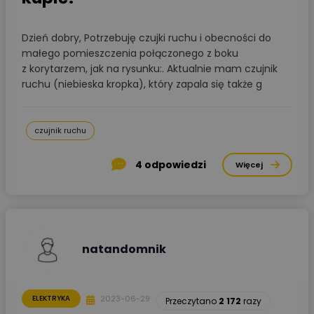
Dzień dobry, Potrzebuję czujki ruchu i obecności do
małego pomieszczenia połączonego z boku
z korytarzem, jak na rysunku:. Aktualnie mam czujnik
ruchu (niebieska kropka), który zapala się także g
czujnik ruchu
4
odpowiedzi
Więcej
natandomnik
2023-06-29
ELEKTRYKA
Przeczytano
2 172
razy