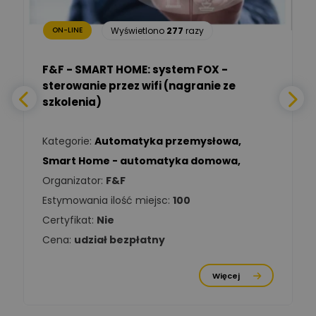
bezpieczeństwa
Wyświetlono
277
razy
ON-LINE
Adam Włastowski
Zadaj pytanie
Ekspert
F&F - SMART HOME: system FOX -
sterowanie przez wifi (nagranie ze
Daniel Michalik
szkolenia)
Zadaj pytanie
Ekspert Elektryk
Kategorie:
Automatyka przemysłowa
,
Tomasz Kowalski
Smart Home - automatyka domowa
,
Zadaj pytanie
Ekspert Elektryk
Organizator:
F&F
Estymowania ilość miejsc:
100
Damian
Chróściński
Zadaj pytanie
Certyfikat:
Nie
Ekspert
Cena:
udział bezpłatny
Michał Cichosz
Ekspert Menadżer
Zadaj pytanie
Więcej
Produktu, TIM S.A