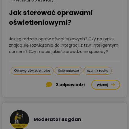
Przeczytano
3 090
razy
Jak sterować oprawami
oświetleniowymi?
Jak są rodzaje opraw oświetleniowych? Czy na rynku
znajdą się rozwiązania do integracji z tzw. inteligentym
domem? Czy macie jakieś sprawdzone sposoby?
Oprawy oświetleniowe
Ściemniacze
czujnik ruchu
3
odpowiedzi
Więcej
Moderator Bogdan