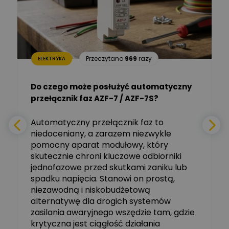
Dariusz Placek
Ekspert mgr inż. elektronik
Zadaj pytanie
i informatyk, Hager Polska
Sp. z o.o.
Aleksander NKT
Zadaj pytanie
Przeczytano
969
razy
ELEKTRYKA
Ekspert
Do czego może posłużyć automatyczny
Tomasz Salak
przełącznik faz AZF-7 / AZF-7S?
-
Zadaj pytanie
Ekspert
e
Automatyczny przełącznik faz to
niedoceniany, a zarazem niezwykle
Ekspert ABB
Zadaj pytanie
pomocny aparat modułowy, który
Ekspert, ABB
skutecznie chroni kluczowe odbiorniki
jednofazowe przed skutkami zaniku lub
Michał Szulborski
spadku napięcia. Stanowi on prostą,
Ekspert ETI - Dr inż. w
dziedzinie Aparatów
niezawodną i niskobudżetową
Zadaj pytanie
Elektrycznych / Senior
alternatywę dla drogich systemów
R&D Scientist / Product
Manager
zasilania awaryjnego wszędzie tam, gdzie
krytyczna jest ciągłość działania