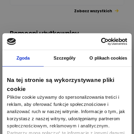
Zobacz wszystkich
26
113
automatyka pollin
Odpowiedzi
Ocen
Pomocni użytkownicy
34
86
Hager
Odpowiedzi
Ocen
Zgoda
Szczegóły
O plikach cookies
2358
2733
artel electric
47
67
ELKO-BIS Systemy
Odpowiedzi
Ocen
Odgromowe
Odpowiedzi
Ocen
Na tej stronie są wykorzystywane pliki
1256
790
Zhandos62
50
59
cookie
Odpowiedzi
Ocen
Zamel
Odpowiedzi
Ocen
Plików cookie używamy do spersonalizowania treści i
reklam, aby oferować funkcje społecznościowe i
1211
634
Szymon028
analizować ruch w naszej witrynie. Informacje o tym, jak
52
45
Odpowiedzi
Ocen
WAGO
Odpowiedzi
Ocen
korzystasz z naszej witryny, udostępniamy partnerom
społecznościowym, reklamowym i analitycznym.
1093
594
Partnerzy mogą połączyć te informacje z innymi danymi