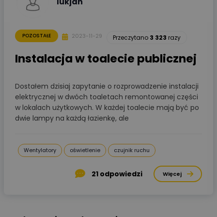
lukjan
2023-11-29
POZOSTAŁE
Przeczytano
3 323
razy
Instalacja w toalecie publicznej
Dostałem dzisiaj zapytanie o rozprowadzenie instalacji
elektrycznej w dwóch toaletach remontowanej części
w lokalach użytkowych. W każdej toalecie mają być po
dwie lampy na każdą łazienkę, ale
Wentylatory
oświetlenie
czujnik ruchu
21
odpowiedzi
Więcej