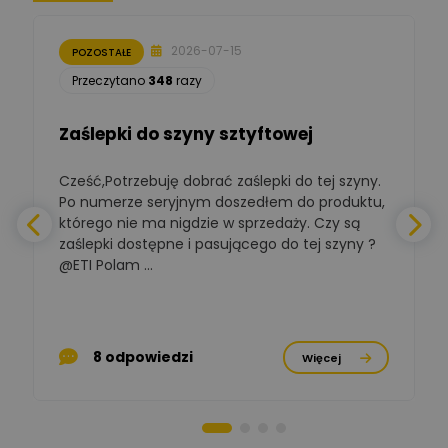
Zbigniew
Zadaj pytanie
Ekspert Początkujący
2026-07-15
POZOSTAŁE
Łukasz Nowak
Przeczytano
348
razy
Ekspert ds. automatyki
Zadaj pytanie
budynkowej
Zaślepki do szyny sztyftowej
Polska Izba
Gospodarcza
Cześć,Potrzebuję dobrać zaślepki do tej szyny.
W
Zadaj pytanie
Elektrotechniki
Po numerze seryjnym doszedłem do produktu,
Ekspert ds. normalizacji
którego nie ma nigdzie w sprzedaży. Czy są
zaślepki dostępne i pasującego do tej szyny ?
a
BOWWE
Ekspert ds. rozwoju
@ETI Polam ...
Zadaj pytanie
biznesu w sektorze online
a
i technologii
komputerowych
p
Mariusz Borowy
8 odpowiedzi
Więcej
Ekspert ds. remontu starej
Zadaj pytanie
chaty
Stanisław Rak
Zadaj pytanie