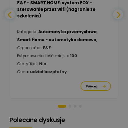
F&F - SMART HOME: system FOX -
sterowanie przez wifi (nagranie ze
Daniel Michalik
szkolenia)
Zadaj pytanie
Ekspert Elektryk
Kategorie:
Automatyka przemysłowa
,
Tomasz Kowalski
Smart Home - automatyka domowa
,
Zadaj pytanie
Ekspert Elektryk
Organizator:
F&F
Estymowania ilość miejsc:
100
Damian
Chróściński
Zadaj pytanie
Certyfikat:
Nie
Ekspert
Cena:
udział bezpłatny
Michał Cichosz
Ekspert Menadżer
Zadaj pytanie
Więcej
Produktu, TIM S.A
Norbert Kiszka
Zadaj pytanie
Ekspert ds. zabezpieczeń
Polecane dyskusje
Moderator