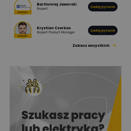
Bartłomiej Jaworski
Zadaj pytanie
Ekspert
Krystian Czerkas
Zadaj pytanie
Ekspert Product Manager
Zobacz wszystkich
Jacek Niżyński
Ekspert Elektromechanik,
Zadaj pytanie
mechanik
Redakcja
Zadaj pytanie
Ekspert ds. prądu
Krzysztof
Stelęgowski
Zadaj pytanie
Ekspert
EL-ROJ
Ekspert
Zadaj pytanie
Automatyk/Elektryk/Mana