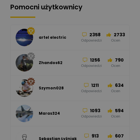
Pomocni użytkownicy
34
86
Hager
Odpowiedzi
Ocen
2358
2733
artel electric
47
67
ELKO-BIS Systemy
Odpowiedzi
Ocen
Odgromowe
Odpowiedzi
Ocen
1256
790
Zhandos62
50
59
Odpowiedzi
Ocen
Zamel
Odpowiedzi
Ocen
1211
634
Szymon028
52
45
Odpowiedzi
Ocen
WAGO
Odpowiedzi
Ocen
1093
594
Maras324
Odpowiedzi
Ocen
913
607
Sebastian Łyźniak