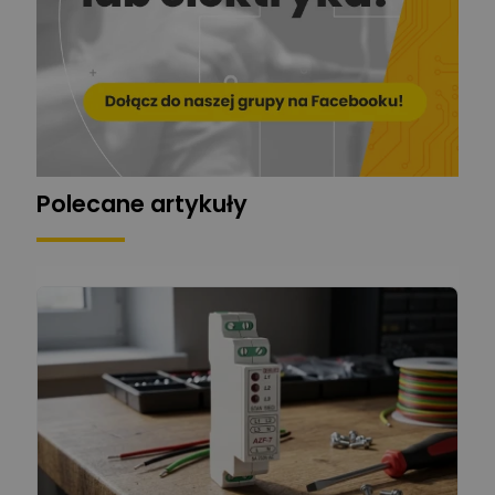
ger
Mariusz Pajkowski
Zadaj pytanie
Ekspert
Grzegorz Chudzik
Zadaj pytanie
Ekspert
Polecane artykuły
Łukasz Bronicz
Ekspert ds. technologii
Zadaj pytanie
komputerowych
Łukasz Barton
Zadaj pytanie
Ekspert Elektryk
Dariusz Placek
Ekspert mgr inż. elektronik
Zadaj pytanie
i informatyk, Hager Polska
Sp. z o.o.