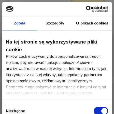
Czytaj także:
Zgoda
Szczegóły
O plikach cookies
Kontener budowlany po remoncie
Na tej stronie są wykorzystywane pliki
cookie
kapitalnym coraz drożej i co raz bardziej profesjonalniej !
Plików cookie używamy do spersonalizowania treści i
reklam, aby oferować funkcje społecznościowe i
analizować ruch w naszej witrynie. Informacje o tym, jak
Więcej
korzystasz z naszej witryny, udostępniamy partnerom
społecznościowym, reklamowym i analitycznym.
Partnerzy mogą połączyć te informacje z innymi danymi
Rozdzielnica do instalacji fotowoltaicznej po
stronie DC
otrzymanymi od Ciebie lub uzyskanymi podczas
korzystania z ich usług. Dzięki Twojej zgodzie możemy
Czołem forumowicze, co częściej wybieracie - gotowe
lepiej dopasować ofertę do Twoich zainteresowań i
Wybór
rozdzielnice p
Niezbędne
preferencji.
zgody