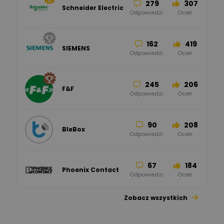
279
307
Schneider Electric
Odpowiedzi
Ocen
162
419
SIEMENS
Odpowiedzi
Ocen
245
206
F&F
Odpowiedzi
Ocen
90
208
BleBox
Odpowiedzi
Ocen
67
184
Phoenix Contact
Odpowiedzi
Ocen
Zobacz wszystkich
26
113
automatyka pollin
Odpowiedzi
Ocen