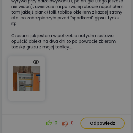
wyrywa przy odizolowywaniu), po drugie (tego jeszcze
nie widać), uwierzcie mi po swojej robocie napchałem
tam jakiejś pianki/folii, tablicę okleiłem z każdej strony
etc. co zabezpieczyło przed "spadkami" gipsu, tynku
itp.
Czasami jak jestem w potrzebie natychmiastowo
opuścić obiekt na dwa dni to po powrocie zbieram
taczkę gruzu z mojej tablicy....
0
0
Odpowiedz