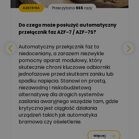
Aleksander NKT
Zadaj pytanie
Przeczytano
965
razy
ELEKTRYKA
Ekspert
Do czego może posłużyć automatyczny
Tomasz Salak
przełącznik faz AZF-7 / AZF-7S?
-
Zadaj pytanie
Ekspert
e
Automatyczny przełącznik faz to
niedoceniany, a zarazem niezwykle
Ekspert ABB
Zadaj pytanie
pomocny aparat modułowy, który
Ekspert, ABB
skutecznie chroni kluczowe odbiorniki
jednofazowe przed skutkami zaniku lub
Michał Szulborski
spadku napięcia. Stanowi on prostą,
Ekspert ETI - Dr inż. w
dziedzinie Aparatów
niezawodną i niskobudżetową
Zadaj pytanie
Elektrycznych / Senior
alternatywę dla drogich systemów
R&D Scientist / Product
Manager
zasilania awaryjnego wszędzie tam, gdzie
krytyczna jest ciągłość działania
Tomasz Dźwigała
urządzeń takich jak automatyka
Ekspert Menadżer
Zadaj pytanie
bramowa czy oświetlenie.
Produktu, TIM SA
Więcej