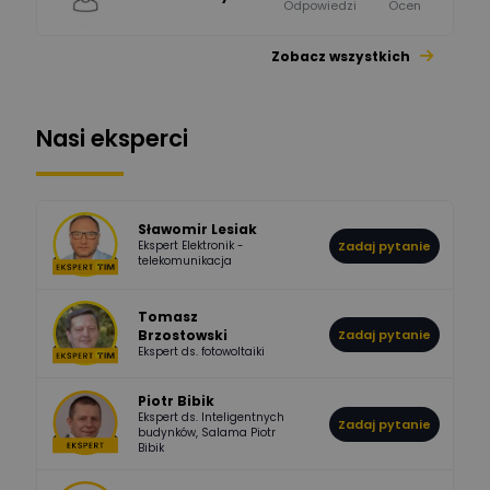
Odpowiedzi
Ocen
Zobacz wszystkich
1112
371
Pysiak
Odpowiedzi
Ocen
Nasi eksperci
507
971
Bartłomiej
Jaworski
Odpowiedzi
Ocen
Sławomir Lesiak
Ekspert Elektronik -
Zadaj pytanie
955
374
Pawel02
telekomunikacja
Odpowiedzi
Ocen
Tomasz
Brzostowski
Zadaj pytanie
532
714
boss
Ekspert ds. fotowoltaiki
Odpowiedzi
Ocen
Piotr Bibik
Ekspert ds. Inteligentnych
Zadaj pytanie
796
244
budynków, Salama Piotr
DawidZak
Bibik
Odpowiedzi
Ocen