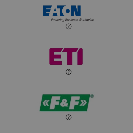
Maciej Jońca
Ekspert ds. automatyki
Zadaj pytanie
budynkowej
Roman Godlewski
Zadaj pytanie
Ekspert Elektryk
Michał Patryka
Zadaj pytanie
Ekspert Elektryk
Sandra Wiśniewska
Ekspert ds. wnętrzarskich
Zadaj pytanie
detali
Paweł Sekuła
Zadaj pytanie
Ekspert Instalator
Jaroslaw Wiater
Zadaj pytanie