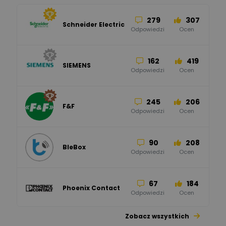
279
307
Schneider Electric
Odpowiedzi
Ocen
162
419
SIEMENS
Odpowiedzi
Ocen
245
206
F&F
Odpowiedzi
Ocen
90
208
BleBox
Odpowiedzi
Ocen
67
184
Phoenix Contact
Odpowiedzi
Ocen
Zobacz wszystkich
26
113