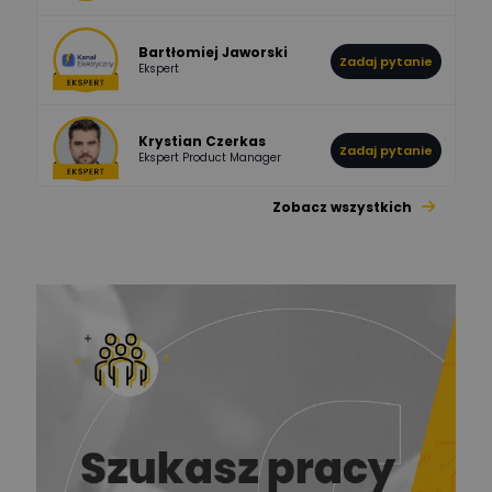
Bartłomiej Jaworski
Zadaj pytanie
Ekspert
Krystian Czerkas
Zadaj pytanie
Ekspert Product Manager
Zobacz wszystkich
Jacek Niżyński
Ekspert Elektromechanik,
Zadaj pytanie
mechanik
Redakcja
Zadaj pytanie
Ekspert ds. prądu
Krzysztof
Stelęgowski
Zadaj pytanie
Ekspert
EL-ROJ