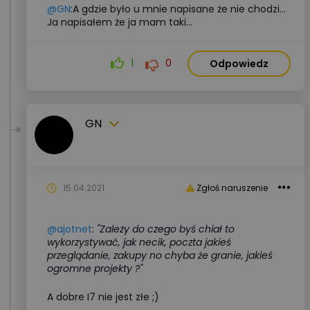
@GN
:A gdzie było u mnie napisane że nie chodzi...
Ja napisałem że ja mam taki...
1
0
Odpowiedz
GN
15.04.2021
Zgłoś naruszenie
@ajotnet
:
"Zależy do czego byś chiał to
wykorzystywać, jak necik, poczta jakieś
przeglądanie, zakupy no chyba że granie, jakieś
ogromne projekty ?"
A dobre I7 nie jest złe ;)