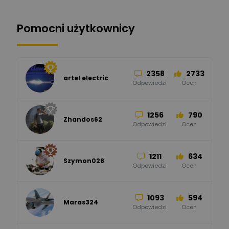
automatyka pollin
Odpowiedzi
Ocen
Pomocni użytkownicy
34
86
Hager
Odpowiedzi
Ocen
2358
2733
artel electric
47
67
ELKO-BIS Systemy
Odpowiedzi
Ocen
Odgromowe
Odpowiedzi
Ocen
1256
790
Zhandos62
50
59
Odpowiedzi
Ocen
Zamel
Odpowiedzi
Ocen
1211
634
Szymon028
52
45
Odpowiedzi
Ocen
WAGO
Odpowiedzi
Ocen
1093
594
Maras324
Odpowiedzi
Ocen