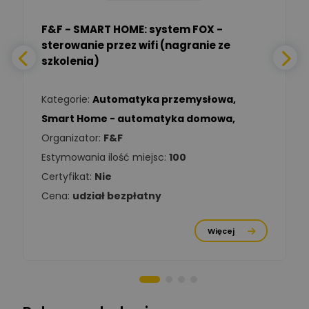
Zadaj pytanie
Ekspert
F&F - SMART HOME: system FOX -
sterowanie przez wifi (nagranie ze
Daniel Michalik
szkolenia)
Zadaj pytanie
Ekspert Elektryk
Kategorie:
Automatyka przemysłowa
,
Tomasz Kowalski
Smart Home - automatyka domowa
,
Zadaj pytanie
Ekspert Elektryk
Organizator:
F&F
Estymowania ilość miejsc:
100
Damian
Chróściński
Zadaj pytanie
Certyfikat:
Nie
Ekspert
Cena:
udział bezpłatny
Michał Cichosz
Ekspert Menadżer
Zadaj pytanie
Więcej
Produktu, TIM S.A
Norbert Kiszka
Zadaj pytanie
Ekspert ds. zabezpieczeń