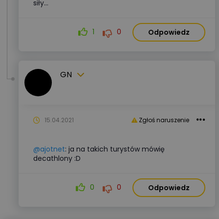
siły...
1
0
Odpowiedz
GN
15.04.2021
Zgłoś naruszenie
@ajotnet
: ja na takich turystów mówię
decathlony :D
0
0
Odpowiedz