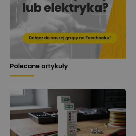
Ekspert
Zadaj pytanie
Automatyk/Elektryk/Mana
ger
Mariusz Pajkowski
Zadaj pytanie
Ekspert
Grzegorz Chudzik
Zadaj pytanie
Ekspert
Polecane artykuły
Łukasz Bronicz
Ekspert ds. technologii
Zadaj pytanie
komputerowych
Łukasz Barton
Zadaj pytanie
Ekspert Elektryk
Dariusz Placek
Ekspert mgr inż. elektronik
Zadaj pytanie
i informatyk, Hager Polska
Sp. z o.o.