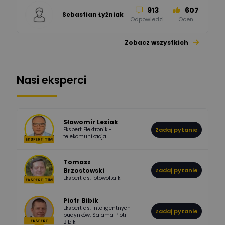
913
607
Sebastian Łyźniak
Odpowiedzi
Ocen
Zobacz wszystkich
1112
371
Pysiak
Odpowiedzi
Ocen
Nasi eksperci
507
971
Bartłomiej
Jaworski
Odpowiedzi
Ocen
Sławomir Lesiak
Ekspert Elektronik -
Zadaj pytanie
955
374
Pawel02
telekomunikacja
Odpowiedzi
Ocen
Tomasz
Brzostowski
Zadaj pytanie
532
714
boss
Ekspert ds. fotowoltaiki
Odpowiedzi
Ocen
Piotr Bibik
Ekspert ds. Inteligentnych
Zadaj pytanie
796
244
budynków, Salama Piotr
DawidZak
Bibik
Odpowiedzi
Ocen