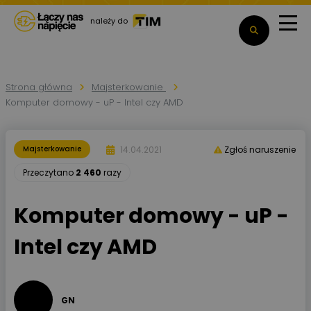
należy do
Strona główna
Majsterkowanie
Komputer domowy - uP - Intel czy AMD
14.04.2021
Majsterkowanie
Zgłoś naruszenie
Przeczytano
2 460
razy
Komputer domowy - uP -
Intel czy AMD
GN