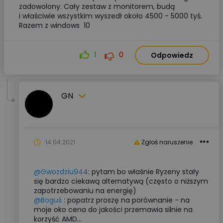
zadowolony. Cały zestaw z monitorem, budą
i właściwie wszystkim wyszedł około 4500 - 5000 tyś.
Razem z windows 10
1
0
Odpowiedz
GN
14.04.2021
Zgłoś naruszenie
@Gwozdziu944
: pytam bo właśnie Ryzeny stały
się bardzo ciekawą alternatywą (często o niższym
zapotrzebowaniu na energię)
@Boguś
: popatrz proszę na porównanie - na
moje oko cena do jakości przemawia silnie na
korzyść AMD...