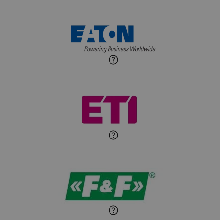
wnętrz
Maciej Jońca
Ekspert ds. automatyki
Zadaj pytanie
budynkowej
Roman Godlewski
Zadaj pytanie
Ekspert Elektryk
Michał Patryka
Zadaj pytanie
Ekspert Elektryk
Sandra Wiśniewska
Ekspert ds. wnętrzarskich
Zadaj pytanie
detali
Paweł Sekuła
Zadaj pytanie
Ekspert Instalator