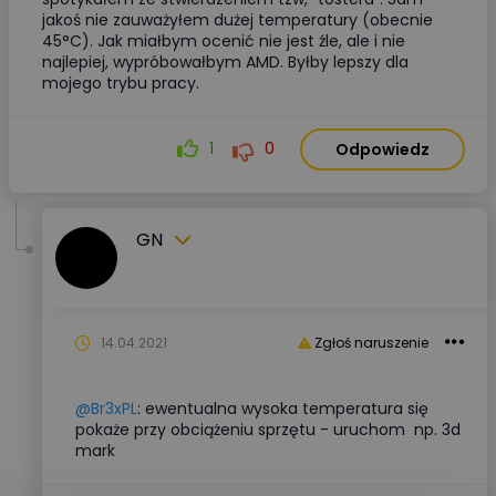
jakoś nie zauważyłem dużej temperatury (obecnie
45°C). Jak miałbym ocenić nie jest źle, ale i nie
najlepiej, wypróbowałbym AMD. Byłby lepszy dla
mojego trybu pracy.
1
0
Odpowiedz
GN
14.04.2021
Zgłoś naruszenie
@Br3xPL
: ewentualna wysoka temperatura się
pokaże przy obciążeniu sprzętu - uruchom np. 3d
mark