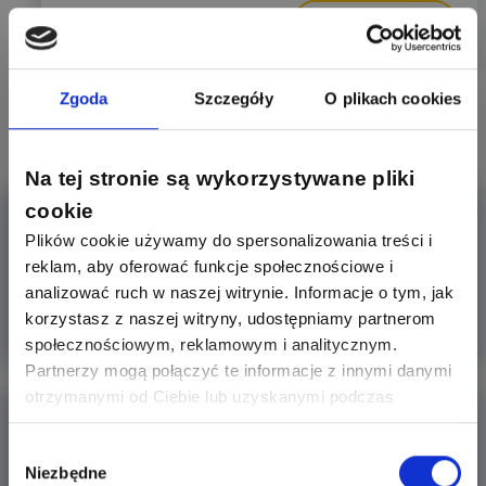
1
0
Odpowiedz
Zgoda
Szczegóły
O plikach cookies
Czytaj także:
Na tej stronie są wykorzystywane pliki
Domowy magazyn energii
cookie
Plików cookie używamy do spersonalizowania treści i
reklam, aby oferować funkcje społecznościowe i
Kolega mój wymyślił sobie domowy magazyn energii.
analizować ruch w naszej witrynie. Informacje o tym, jak
Stwierdził, że na
korzystasz z naszej witryny, udostępniamy partnerom
Więcej
społecznościowym, reklamowym i analitycznym.
Partnerzy mogą połączyć te informacje z innymi danymi
otrzymanymi od Ciebie lub uzyskanymi podczas
Dzwonek domowy
korzystania z ich usług. Dzięki Twojej zgodzie możemy
lepiej dopasować ofertę do Twoich zainteresowań i
Wybór
Dzień dobry być może dla wielu będzie to banalne pytanie
Niezbędne
preferencji.
zgody