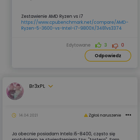
Zestawienie AMD Ryzen vs i7
https://www.cpubenchmark.net/compare/AMD-
Ryzen-5-3600-vs-Intel-i7-9800X/3481vs3374
Edytowane
3
0
Odpowiedz
Br3xPL
14.04.2021
Zgłoś naruszenie
Ja obecnie posiadam Intela i5-8400, często się
spotykałem ze stwierdzeniem tzw, "tostera". Sam