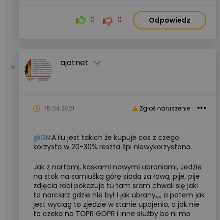
0
0
Odpowiedz
ajotnet
15.04.2021
Zgłoś naruszenie
@GN
:A ilu jest takich że kupuje cos z czego
korzysta w 20-30% reszta śpi niewykorzystana.
Jak z nartami, kaskami nowymi ubraniami, Jedzie
na stok na samiuśką górę siada za ławą, pije, pije
zdjęcia robi pokazuje tu tam sram chwali się jaki
to narciarz gdzie nie był i jak ubrany,,,, a potem jak
jest wyciąg to zjedzie w stanie upojenia, a jak nie
to czeka na TOPR GOPR i inne służby bo ni mo