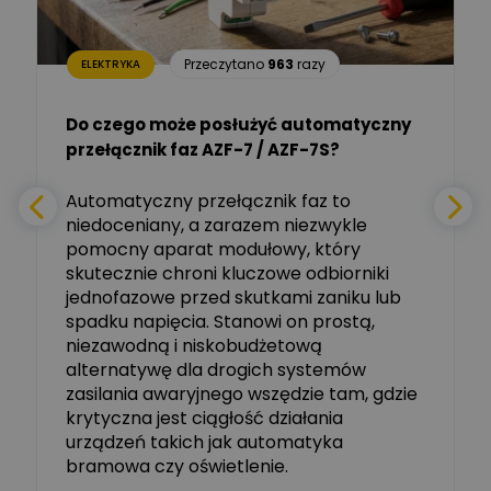
Aleksander NKT
Zadaj pytanie
Przeczytano
963
razy
ELEKTRYKA
Ekspert
Do czego może posłużyć automatyczny
Tomasz Salak
przełącznik faz AZF-7 / AZF-7S?
-
Zadaj pytanie
Ekspert
e
Automatyczny przełącznik faz to
niedoceniany, a zarazem niezwykle
Ekspert ABB
Zadaj pytanie
pomocny aparat modułowy, który
Ekspert, ABB
skutecznie chroni kluczowe odbiorniki
jednofazowe przed skutkami zaniku lub
Michał Szulborski
spadku napięcia. Stanowi on prostą,
Ekspert ETI - Dr inż. w
dziedzinie Aparatów
niezawodną i niskobudżetową
Zadaj pytanie
Elektrycznych / Senior
alternatywę dla drogich systemów
R&D Scientist / Product
Manager
zasilania awaryjnego wszędzie tam, gdzie
krytyczna jest ciągłość działania
Tomasz Dźwigała
urządzeń takich jak automatyka
Ekspert Menadżer
Zadaj pytanie
bramowa czy oświetlenie.
Produktu, TIM SA