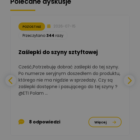
Polecane dyskusje
Moderator
Zbigniew
Zadaj pytanie
Ekspert Początkujący
2026-07-15
POZOSTAŁE
Łukasz Nowak
Przeczytano
344
razy
Ekspert ds. automatyki
Zadaj pytanie
budynkowej
Zaślepki do szyny sztyftowej
Polska Izba
Gospodarcza
Cześć,Potrzebuję dobrać zaślepki do tej szyny.
W
Zadaj pytanie
Elektrotechniki
Po numerze seryjnym doszedłem do produktu,
Ekspert ds. normalizacji
którego nie ma nigdzie w sprzedaży. Czy są
zaślepki dostępne i pasującego do tej szyny ?
a
BOWWE
Ekspert ds. rozwoju
@ETI Polam ...
Zadaj pytanie
biznesu w sektorze online
a
i technologii
komputerowych
p
Mariusz Borowy
8 odpowiedzi
Więcej
Ekspert ds. remontu starej
Zadaj pytanie
chaty