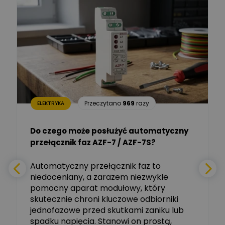
Łukasz Barton
Zadaj pytanie
Ekspert Elektryk
Dariusz Placek
Ekspert mgr inż. elektronik
Zadaj pytanie
i informatyk, Hager Polska
Sp. z o.o.
Aleksander NKT
Zadaj pytanie
Przeczytano
969
razy
ELEKTRYKA
Ekspert
Do czego może posłużyć automatyczny
Tomasz Salak
przełącznik faz AZF-7 / AZF-7S?
-
Zadaj pytanie
Ekspert
e
Automatyczny przełącznik faz to
niedoceniany, a zarazem niezwykle
Ekspert ABB
Zadaj pytanie
pomocny aparat modułowy, który
Ekspert, ABB
skutecznie chroni kluczowe odbiorniki
jednofazowe przed skutkami zaniku lub
Michał Szulborski
spadku napięcia. Stanowi on prostą,
Ekspert ETI - Dr inż. w