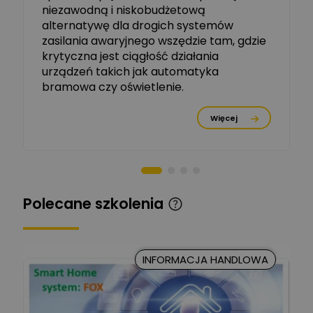
dziedzinie Aparatów
niezawodną i niskobudżetową
Zadaj pytanie
Elektrycznych / Senior
alternatywę dla drogich systemów
R&D Scientist / Product
Manager
zasilania awaryjnego wszędzie tam, gdzie
krytyczna jest ciągłość działania
Tomasz Dźwigała
urządzeń takich jak automatyka
Ekspert Menadżer
Zadaj pytanie
bramowa czy oświetlenie.
Produktu, TIM SA
Więcej
Damian Czernik
Zadaj pytanie
Ekspert ds. instalacji OZE
Piotr Muskała
Ekspert Specjalista ds
Zadaj pytanie
Polecane szkolenia
prezentacji
Kancelaria Prawna
CKC Solution
Zadaj pytanie
INFORMACJA HANDLOWA
Ekspert Prawnik
Marcin Nowicki
Ekspert mgr. inż. elektryk,
Zadaj pytanie