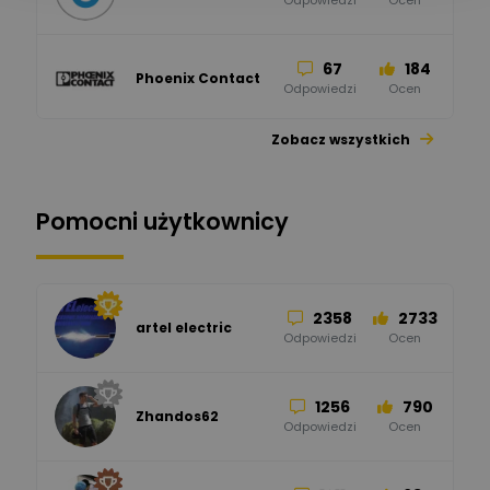
Odpowiedzi
Ocen
67
184
Phoenix Contact
Odpowiedzi
Ocen
Zobacz wszystkich
26
113
automatyka pollin
Odpowiedzi
Ocen
Pomocni użytkownicy
34
86
Hager
Odpowiedzi
Ocen
2358
2733
artel electric
47
67
ELKO-BIS Systemy
Odpowiedzi
Ocen
Odgromowe
Odpowiedzi
Ocen
1256
790
Zhandos62
50
59
Odpowiedzi
Ocen
Zamel
Odpowiedzi
Ocen