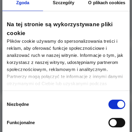
Zgoda
Szczegóły
O plikach cookies
w kamperze.
Budowa własnego kampera może dać tyle samo frajdy co
późniejsze wyj
Na tej stronie są wykorzystywane pliki
Więcej
cookie
Plików cookie używamy do spersonalizowania treści i
reklam, aby oferować funkcje społecznościowe i
Samochód elektryczny - za, a nawet przeciw.
analizować ruch w naszej witrynie. Informacje o tym, jak
korzystasz z naszej witryny, udostępniamy partnerom
Czy samochody elektryczne są tak ekonomiczne
społecznościowym, reklamowym i analitycznym.
i ekologiczne jak poka
Partnerzy mogą połączyć te informacje z innymi danymi
otrzymanymi od Ciebie lub uzyskanymi podczas
Więcej
korzystania z ich usług. Dzięki Twojej zgodzie możemy
lepiej dopasować ofertę do Twoich zainteresowań i
Wybór
Niezbędne
preferencji.
Autokonsumpcja w fotowoltaice: Klucz do
zgody
efektywnego magaz
Czy i w jakim stopniu w gospodarstwach domowych jest
Funkcjonalne
możliwe zwięks