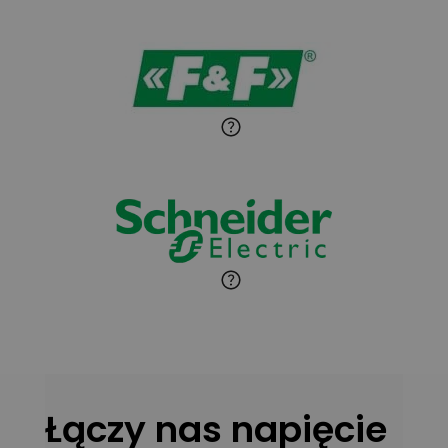
Ekspert ds. wnętrzarskich
Zadaj pytanie
detali
Paweł Sekuła
Zadaj pytanie
Ekspert Instalator
Jaroslaw Wiater
Zadaj pytanie
Ekspert
Marcin Pełech
Zadaj pytanie
Ekspert
Łączy nas napięcie