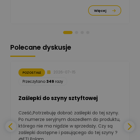
Michał Cichosz
Ekspert Menadżer
Zadaj pytanie
Więcej
Produktu, TIM S.A
Norbert Kiszka
Zadaj pytanie
Ekspert ds. zabezpieczeń
Polecane dyskusje
Moderator
Zbigniew
Zadaj pytanie
Ekspert Początkujący
2026-07-15
POZOSTAŁE
Łukasz Nowak
Przeczytano
349
razy
Ekspert ds. automatyki
Zadaj pytanie
budynkowej
Zaślepki do szyny sztyftowej
Polska Izba
Gospodarcza
Cześć,Potrzebuję dobrać zaślepki do tej szyny.
W
Zadaj pytanie
Elektrotechniki
Po numerze seryjnym doszedłem do produktu,
Ekspert ds. normalizacji
którego nie ma nigdzie w sprzedaży. Czy są
zaślepki dostępne i pasującego do tej szyny ?
a
BOWWE
Ekspert ds. rozwoju
@ETI Polam ...