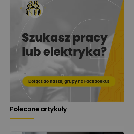
Ekspert ds. prądu
Krzysztof
Stelęgowski
Zadaj pytanie
Ekspert
EL-ROJ
Ekspert
Zadaj pytanie
Automatyk/Elektryk/Mana
ger
Mariusz Pajkowski
Zadaj pytanie
Ekspert
Grzegorz Chudzik
Zadaj pytanie
Ekspert
Polecane artykuły
Łukasz Bronicz
Ekspert ds. technologii
Zadaj pytanie
komputerowych