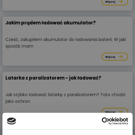
Więcej
Jakim prądem ładować akumulator?
Cześć, zakupiłem akumulator do ładowania baterii. W jaki
sposób mam
Więcej
Latarka z paralizatorem - jak ładować?
Jak szybko ładować latarkę z paralizatorem? Tato chodzi
jako ochron
Więcej
Kamper pod napięciem. Instalacja elektryczna