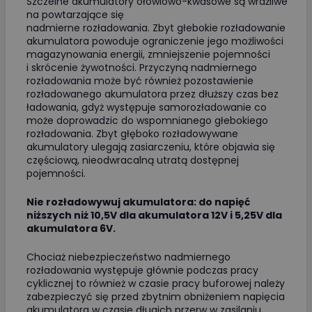
Szczelne akumulatory ołowiowo-kwasowe są wrażliwe
na powtarzające się
nadmierne rozładowania. Zbyt głebokie rozładowanie
akumulatora powoduje ograniczenie jego możliwości
magazynowania energii, zmniejszenie pojemności
i skrócenie żywotności. Przyczyną nadmiernego
rozładowania może być również pozostawienie
rozładowanego akumulatora przez dłuższy czas bez
ładowania, gdyż występuje samorozładowanie co
może doprowadzic do wspomnianego głebokiego
rozładowania. Zbyt głęboko rozładowywane
akumulatory ulegają zasiarczeniu, które objawia się
częściową, nieodwracalną utratą dostępnej
pojemności.
Nie rozładowywuj akumulatora: do napięć
niższych niż 10,5V dla akumulatora 12V i 5,25V dla
akumulatora 6V.
Chociaż niebezpieczeństwo nadmiernego
rozładowania występuje głównie podczas pracy
cyklicznej to również w czasie pracy buforowej należy
zabezpieczyć się przed zbytnim obniżeniem napięcia
akumulatora w czasie długich przerw w zasilaniu