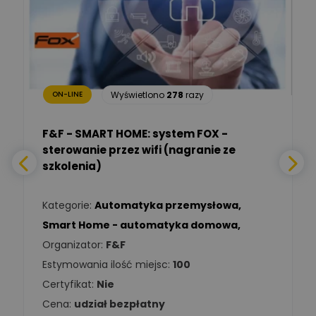
TIM SA
Renata
Januszewska
Zadaj pytanie
Ekspert Inżynieria
bezpieczeństwa
Wyświetlono
278
razy
ON-LINE
Adam Włastowski
Zadaj pytanie
Ekspert
F&F - SMART HOME: system FOX -
sterowanie przez wifi (nagranie ze
Daniel Michalik
szkolenia)
Zadaj pytanie
Ekspert Elektryk
Kategorie:
Automatyka przemysłowa
,
Tomasz Kowalski
Smart Home - automatyka domowa
,
Zadaj pytanie
Ekspert Elektryk
Organizator:
F&F
Estymowania ilość miejsc:
100
Damian
Chróściński
Zadaj pytanie
Certyfikat:
Nie
Ekspert
Cena:
udział bezpłatny