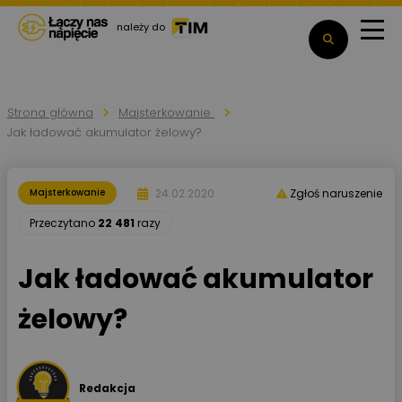
należy do
Strona główna
Majsterkowanie
Jak ładować akumulator żelowy?
24.02.2020
Majsterkowanie
Zgłoś naruszenie
Przeczytano
22 481
razy
Jak ładować akumulator
żelowy?
Redakcja