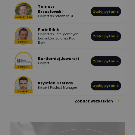
Tomasz
Brzostowski
Zadaj pytanie
532
714
boss
Ekspert ds. fotowoltaiki
Odpowiedzi
Ocen
Piotr Bibik
Ekspert ds. Inteligentnych
Zadaj pytanie
796
244
budynków, Salama Piotr
DawidZak
Bibik
Odpowiedzi
Ocen
Bartłomiej Jaworski
Zadaj pytanie
Ekspert
Krystian Czerkas
Zadaj pytanie
Ekspert Product Manager
Zobacz wszystkich
Jacek Niżyński
Ekspert Elektromechanik,
Zadaj pytanie
mechanik
Redakcja
Zadaj pytanie