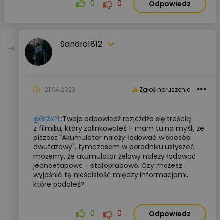
0
0
Odpowiedz
Sandro1812
21.04.2023
Zgłoś naruszenie
@Br3xPL
:Twoja odpowiedź rozjeżdża się treścią
z filmiku, który zalinkowałeś - mam tu na myśli, że
piszesz "Akumulator należy ładować w sposób
dwufazowy", tymczasem w poradniku usłyszeć
możemy, że akumulator żelowy należy ładować
jednoetapowo - stałoprądowo. Czy możesz
wyjaśnić tę nieścisłość między informacjami,
które podałeś?
0
0
Odpowiedz