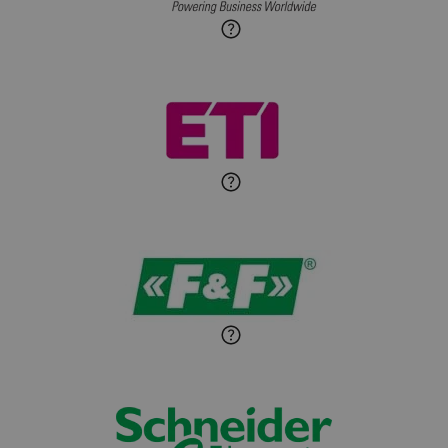
Roman Godlewski
Zadaj pytanie
Ekspert Elektryk
Michał Patryka
Zadaj pytanie
Ekspert Elektryk
Sandra Wiśniewska
Ekspert ds. wnętrzarskich
Zadaj pytanie
detali
Paweł Sekuła
Zadaj pytanie
Ekspert Instalator
Jaroslaw Wiater
Zadaj pytanie
Ekspert