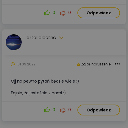
0
0
Odpowiedz
artel electric
01.09.2022
Zgłoś naruszenie
Ojj na pewno pytań będzie wiele :)
Fajnie, że jesteście z nami :)
0
0
Odpowiedz