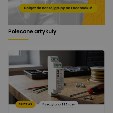
Zadaj pytanie
Ekspert
Grzegorz Chudzik
Zadaj pytanie
Ekspert
Polecane artykuły
Łukasz Bronicz
Ekspert ds. technologii
Zadaj pytanie
komputerowych
Łukasz Barton
Zadaj pytanie
Ekspert Elektryk
Dariusz Placek
Ekspert mgr inż. elektronik
Zadaj pytanie
i informatyk, Hager Polska
Sp. z o.o.
Aleksander NKT
Zadaj pytanie
Przeczytano
973
razy
ELEKTRYKA
Ekspert