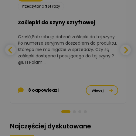
Łukasz Nowak
Przeczytano
351
razy
Ekspert ds. automatyki
Zadaj pytanie
budynkowej
Zaślepki do szyny sztyftowej
Polska Izba
Gospodarcza
Cześć,Potrzebuję dobrać zaślepki do tej szyny.
W
Zadaj pytanie
Elektrotechniki
Po numerze seryjnym doszedłem do produktu,
Ekspert ds. normalizacji
którego nie ma nigdzie w sprzedaży. Czy są
zaślepki dostępne i pasującego do tej szyny ?
a
BOWWE
Ekspert ds. rozwoju
@ETI Polam ...
Zadaj pytanie
biznesu w sektorze online
a
i technologii
komputerowych
p
Mariusz Borowy
8 odpowiedzi
Więcej
Ekspert ds. remontu starej
Zadaj pytanie
chaty
Stanisław Rak
Zadaj pytanie
Ekspert P&PM
Najczęściej dyskutowane