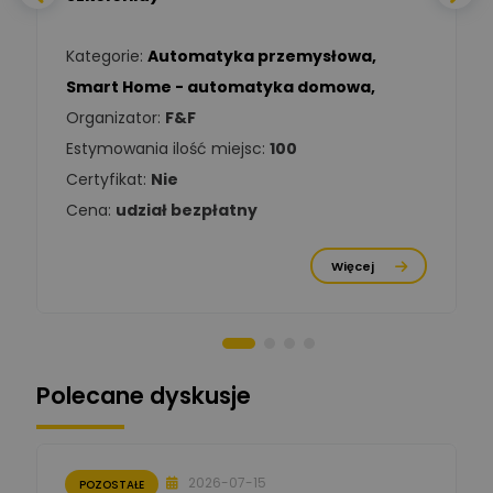
Ekspert Elektryk
Kategorie:
Automatyka przemysłowa
,
Tomasz Kowalski
Smart Home - automatyka domowa
,
Zadaj pytanie
Ekspert Elektryk
Organizator:
F&F
Estymowania ilość miejsc:
100
Damian
Chróściński
Zadaj pytanie
Certyfikat:
Nie
Ekspert
Cena:
udział bezpłatny
Michał Cichosz
Ekspert Menadżer
Zadaj pytanie
Więcej
Produktu, TIM S.A
Norbert Kiszka
Zadaj pytanie
Ekspert ds. zabezpieczeń
Polecane dyskusje
Moderator
Zbigniew
Zadaj pytanie
Ekspert Początkujący
2026-07-15
POZOSTAŁE