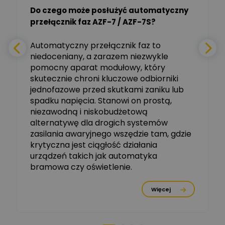
Do czego może posłużyć automatyczny
Tomasz Salak
przełącznik faz AZF-7 / AZF-7S?
-
Zadaj pytanie
Ekspert
e
Automatyczny przełącznik faz to
niedoceniany, a zarazem niezwykle
Ekspert ABB
Zadaj pytanie
pomocny aparat modułowy, który
Ekspert, ABB
skutecznie chroni kluczowe odbiorniki
jednofazowe przed skutkami zaniku lub
Michał Szulborski
spadku napięcia. Stanowi on prostą,
Ekspert ETI - Dr inż. w
dziedzinie Aparatów
niezawodną i niskobudżetową
Zadaj pytanie
Elektrycznych / Senior
alternatywę dla drogich systemów
R&D Scientist / Product
Manager
zasilania awaryjnego wszędzie tam, gdzie
krytyczna jest ciągłość działania
Tomasz Dźwigała
urządzeń takich jak automatyka
Ekspert Menadżer
Zadaj pytanie
bramowa czy oświetlenie.
Produktu, TIM SA
Więcej
Damian Czernik
Zadaj pytanie
Ekspert ds. instalacji OZE