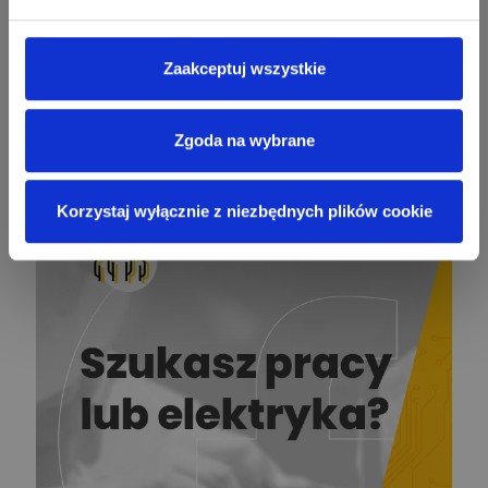
Krystian Czerkas
Zadaj pytanie
Ekspert Product Manager
Zaakceptuj wszystkie
Zobacz wszystkich
Jacek Niżyński
Ekspert Elektromechanik,
Zadaj pytanie
Zgoda na wybrane
mechanik
Korzystaj wyłącznie z niezbędnych plików cookie
Redakcja
Zadaj pytanie
Ekspert ds. prądu
Krzysztof
Stelęgowski
Zadaj pytanie
Ekspert
EL-ROJ
Ekspert
Zadaj pytanie
Automatyk/Elektryk/Mana
ger
Mariusz Pajkowski