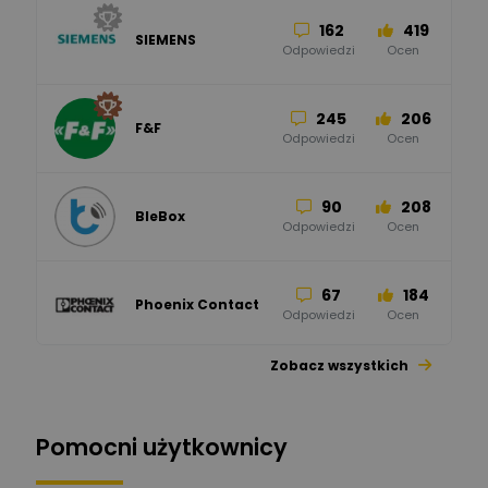
162
419
SIEMENS
Odpowiedzi
Ocen
245
206
F&F
Odpowiedzi
Ocen
90
208
BleBox
Odpowiedzi
Ocen
67
184
Phoenix Contact
Odpowiedzi
Ocen
Zobacz wszystkich
26
113
automatyka pollin
Odpowiedzi
Ocen
Pomocni użytkownicy
34
86
Hager