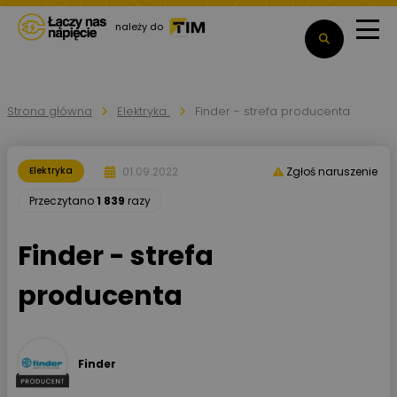
należy do
Strona główna
Elektryka
Finder - strefa producenta
01.09.2022
Elektryka
Zgłoś naruszenie
Przeczytano
1 839
razy
Finder - strefa
producenta
Finder