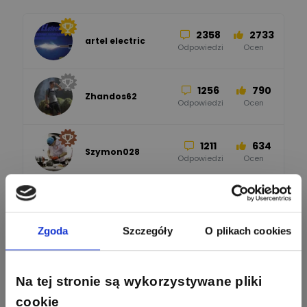
Odpowiedzi
Ocen
2358
2733
artel electric
47
67
ELKO-BIS Systemy
Odpowiedzi
Ocen
Odgromowe
Odpowiedzi
Ocen
1256
790
Zhandos62
50
59
Odpowiedzi
Ocen
Zamel
Odpowiedzi
Ocen
1211
634
Szymon028
52
45
Odpowiedzi
Ocen
WAGO
Odpowiedzi
Ocen
1093
594
Maras324
Odpowiedzi
Ocen
Zgoda
Szczegóły
O plikach cookies
913
607
Sebastian Łyźniak
Odpowiedzi
Ocen
Na tej stronie są wykorzystywane pliki
cookie
Zobacz wszystkich