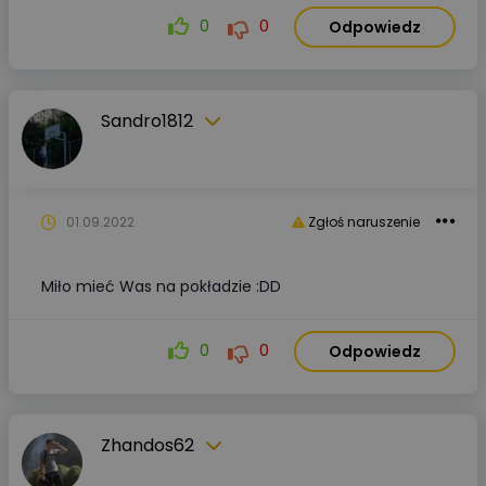
0
0
Odpowiedz
Sandro1812
01.09.2022
Zgłoś naruszenie
Miło mieć Was na pokładzie :DD
0
0
Odpowiedz
Zhandos62