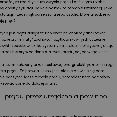
długie lata.
omości, że ma zbyt duże zużycie prądu i coś z tym trzeba
j analizy sytuacji, bo kolejny krok to zebranie informacji, jakie
Więcej
talacji i rzecz najtrudniejsza, trzeba ustalić, które urządzenia
rają prąd?
ych jest najtrudniejsze? Ponieważ powinniśmy analizować
ć różne „schematy” zachowań użytkowników i jednocześnie
ki i sposób, w jaki korzystamy z instalacji elektrycznej, ulega
lne i historyczne dane o zużyciu prądu, są „na wagę złota”.
a licznik założony przez dostawcę energii elektrycznej i z niego
 prądu. To prawda, licznik jest, ale nie na wiele się nam
nie odczytać łącze zużycie prądu, natomiast nam potrzebny
hiwizować dane do dalszej analizy.
ru prądu przez urządzenia powinno
Wyświetlono
3 9
WIDEOPREZENTACJA