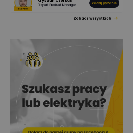
Krystian Czerkas
Zadaj pytanie
Ekspert Product Manager
Zobacz wszystkich
Jacek Niżyński
Ekspert Elektromechanik,
Zadaj pytanie
mechanik
Redakcja
Zadaj pytanie
Ekspert ds. prądu
Krzysztof
Stelęgowski
Zadaj pytanie
Ekspert
EL-ROJ
Ekspert
Zadaj pytanie
Automatyk/Elektryk/Mana
ger
Mariusz Pajkowski
Zadaj pytanie
Ekspert