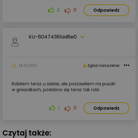
2
0
Odpowiedz
KU-60474361ad6e0
14.02.2021
Zgłoś naruszenie
Robiłem teraz u siebie, ale postawiłem na puszki
w gniazdkach, podobno się teraz tak robi
1
0
Odpowiedz
Czytaj także: