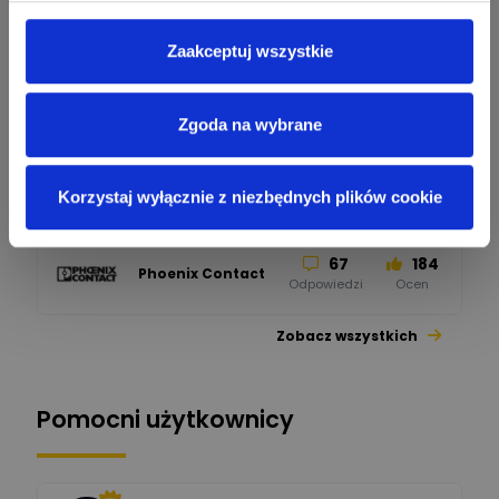
SIEMENS
Odpowiedzi
Ocen
Zaakceptuj wszystkie
245
206
F&F
Odpowiedzi
Ocen
Zgoda na wybrane
90
208
BleBox
Odpowiedzi
Ocen
Korzystaj wyłącznie z niezbędnych plików cookie
67
184
Phoenix Contact
Odpowiedzi
Ocen
Zobacz wszystkich
26
113
automatyka pollin
Odpowiedzi
Ocen
Pomocni użytkownicy
34
86
Hager
Odpowiedzi
Ocen