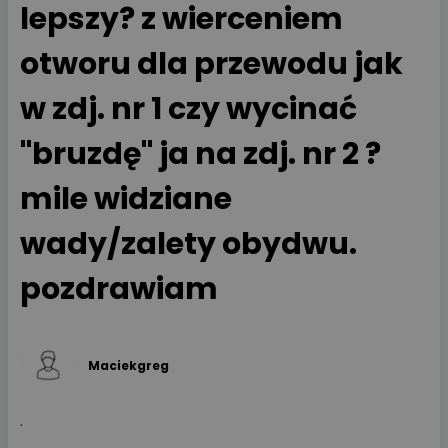
lepszy? z wierceniem
otworu dla przewodu jak
w zdj. nr 1 czy wycinać
"bruzdę" ja na zdj. nr 2 ?
mile widziane
wady/zalety obydwu.
pozdrawiam
Maciekgreg
.