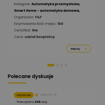
Kategorie:
Automatyka przemysłowa
,
Tomasz Kowalski
Smart Home - automatyka domowa
,
Zadaj pytanie
Ekspert Elektryk
Organizator:
F&F
Estymowania ilość miejsc:
100
Damian
Chróściński
Zadaj pytanie
Certyfikat:
Nie
Ekspert
Cena:
udział bezpłatny
Michał Cichosz
Ekspert Menadżer
Zadaj pytanie
Więcej
Produktu, TIM S.A
Norbert Kiszka
Zadaj pytanie
Ekspert ds. zabezpieczeń
Polecane dyskusje
Moderator
Zbigniew
Zadaj pytanie
Ekspert Początkujący
2026-07-15
POZOSTAŁE
Łukasz Nowak
Przeczytano
349
razy
Ekspert ds. automatyki