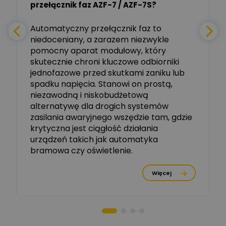
Tomasz Salak
przełącznik faz AZF-7 / AZF-7S?
-
Zadaj pytanie
Ekspert
e
Automatyczny przełącznik faz to
niedoceniany, a zarazem niezwykle
Ekspert ABB
Zadaj pytanie
pomocny aparat modułowy, który
Ekspert, ABB
skutecznie chroni kluczowe odbiorniki
jednofazowe przed skutkami zaniku lub
Michał Szulborski
spadku napięcia. Stanowi on prostą,
Ekspert ETI - Dr inż. w
dziedzinie Aparatów
niezawodną i niskobudżetową
Zadaj pytanie
Elektrycznych / Senior
alternatywę dla drogich systemów
R&D Scientist / Product
Manager
zasilania awaryjnego wszędzie tam, gdzie
krytyczna jest ciągłość działania
Tomasz Dźwigała
urządzeń takich jak automatyka
Ekspert Menadżer
Zadaj pytanie
bramowa czy oświetlenie.
Produktu, TIM SA
Więcej
Damian Czernik
Zadaj pytanie
Ekspert ds. instalacji OZE
Piotr Muskała
Ekspert Specjalista ds
Zadaj pytanie