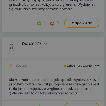
lepiej bruzdy gdyby trzeba było np później przenieść
gniazdko,bo np jest kolizja z kaloryferem. Wydaje mi
się to trudniejsze przy samym otworze.
0
0
Odpowiedz
Darek1977
16.02.2021
Zgłoś naruszenie
Nie ma żadnego znaczenia jaki sposób wybierzesz .Ale
przy tym rodzaju akurat purtaja lepsze rozwiązanie jest
takie jak na zdjęciu ze względu na rodzaj pustaka.
:).Ale nie jest to aż taka olbrzymia różnica