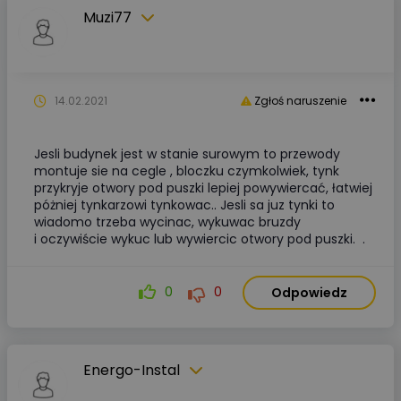
Muzi77
14.02.2021
Zgłoś naruszenie
Jesli budynek jest w stanie surowym to przewody
montuje sie na cegle , bloczku czymkolwiek, tynk
przykryje otwory pod puszki lepiej powywiercać, łatwiej
póżniej tynkarzowi tynkowac.. Jesli sa juz tynki to
wiadomo trzeba wycinac, wykuwac bruzdy
i oczywiście wykuc lub wywiercic otwory pod puszki. .
0
0
Odpowiedz
Energo-Instal