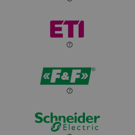
Roman Godlewski
Zadaj pytanie
Ekspert Elektryk
Michał Patryka
Zadaj pytanie
Ekspert Elektryk
Sandra Wiśniewska
Ekspert ds. wnętrzarskich
Zadaj pytanie
detali
Paweł Sekuła
Zadaj pytanie
Ekspert Instalator
Jaroslaw Wiater
Zadaj pytanie
Ekspert
Marcin Pełech
Zadaj pytanie
Ekspert