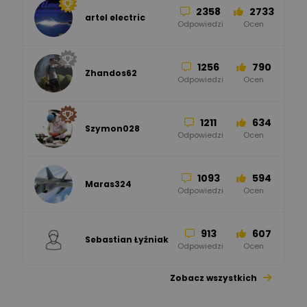
2358
2733
artel electric
47
67
ELKO-BIS Systemy
Odpowiedzi
Ocen
Odgromowe
Odpowiedzi
Ocen
1256
790
Zhandos62
50
59
Odpowiedzi
Ocen
Zamel
Odpowiedzi
Ocen
1211
634
Szymon028
52
45
Odpowiedzi
Ocen
WAGO
Odpowiedzi
Ocen
1093
594
Maras324
Odpowiedzi
Ocen
913
607
Sebastian Łyźniak
Odpowiedzi
Ocen
Zobacz wszystkich
1112
371
Pysiak
Odpowiedzi
Ocen