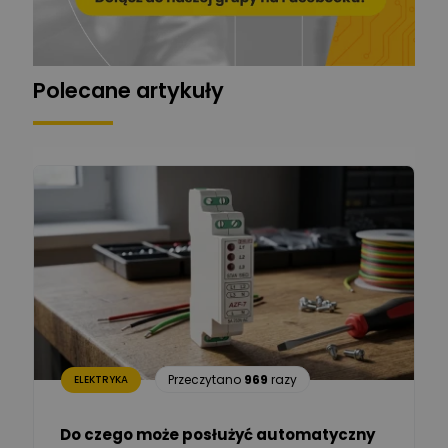
Grzegorz Chudzik
Zadaj pytanie
Ekspert
Polecane artykuły
Łukasz Bronicz
Ekspert ds. technologii
Zadaj pytanie
komputerowych
Łukasz Barton
Zadaj pytanie
Ekspert Elektryk
Dariusz Placek
Ekspert mgr inż. elektronik
Zadaj pytanie
i informatyk, Hager Polska
Sp. z o.o.
Aleksander NKT
Zadaj pytanie
Przeczytano
969
razy
ELEKTRYKA
Ekspert
Do czego może posłużyć automatyczny