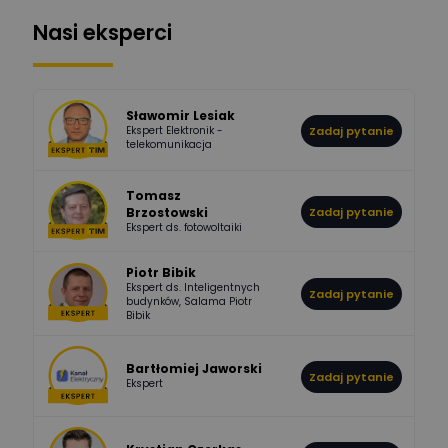
Nasi eksperci
507
971
Bartłomiej
Jaworski
Odpowiedzi
Ocen
Sławomir Lesiak
Ekspert Elektronik -
Zadaj pytanie
955
374
Pawel02
telekomunikacja
Odpowiedzi
Ocen
Tomasz
Brzostowski
Zadaj pytanie
532
714
boss
Ekspert ds. fotowoltaiki
Odpowiedzi
Ocen
Piotr Bibik
Ekspert ds. Inteligentnych
Zadaj pytanie
796
244
budynków, Salama Piotr
DawidZak
Bibik
Odpowiedzi
Ocen
Bartłomiej Jaworski
Zadaj pytanie
Ekspert