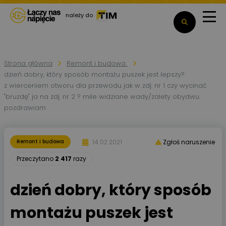
należy do
Strona główna
Remont i budowa
dzień dobry, który sposób montażu puszek jest lepszy?
z wierceniem otworu dla przewodu jak w zdj. nr 1 czy wycinać
"bruzdę" ja na zdj. nr 2 ? mile widziane wady/zalety obydwu.
pozdrawiam
14.02.2021
Remont i budowa
Zgłoś naruszenie
Przeczytano
2 417
razy
dzień dobry, który sposób
montażu puszek jest