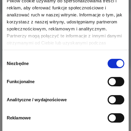
Plików cookie używamy do spersonalizowania treści i
Więcej
reklam, aby oferować funkcje społecznościowe i
analizować ruch w naszej witrynie. Informacje o tym, jak
korzystasz z naszej witryny, udostępniamy partnerom
Poradnik - Jak sterować oświetleniem z dwóch
społecznościowym, reklamowym i analitycznym.
niezależnych
Partnerzy mogą połączyć te informacje z innymi danymi
Sterowanie oświetleniem z dwóch niezależnych miejsc to
otrzymanymi od Ciebie lub uzyskanymi podczas
częsty probl
korzystania z ich usług. Dzięki Twojej zgodzie możemy
lepiej dopasować ofertę do Twoich zainteresowań i
Wybór
Więcej
Niezbędne
preferencji.
zgody
Aktywni producenci
Funkcjonalne
Analityczne / wydajnościowe
279
307
Schneider Electric
Odpowiedzi
Ocen
Reklamowe
162
419