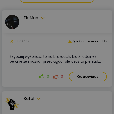
EleMan
18.02.2021
Zgłoś naruszenie
Szybciej wykonasz to na bruzdach. krótki odcinek
pewnie że można "przeciągać" ale czas to pieniądz.
0
0
Odpowiedz
Katol