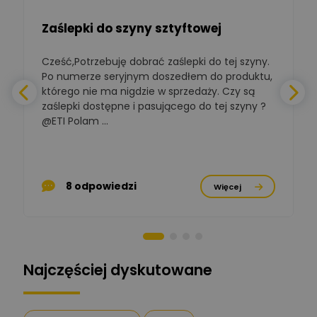
Zadaj pytanie
budynkowej
Zaślepki do szyny sztyftowej
Polska Izba
Gospodarcza
Cześć,Potrzebuję dobrać zaślepki do tej szyny.
W
Zadaj pytanie
Elektrotechniki
Po numerze seryjnym doszedłem do produktu,
Ekspert ds. normalizacji
którego nie ma nigdzie w sprzedaży. Czy są
zaślepki dostępne i pasującego do tej szyny ?
a
BOWWE
Ekspert ds. rozwoju
@ETI Polam ...
Zadaj pytanie
biznesu w sektorze online
a
i technologii
komputerowych
p
Mariusz Borowy
8 odpowiedzi
Więcej
Ekspert ds. remontu starej
Zadaj pytanie
chaty
Stanisław Rak
Zadaj pytanie
Ekspert P&PM
Najczęściej dyskutowane
Artur Dudek
Zadaj pytanie
Ekspert