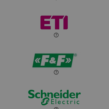
Roman Godlewski
Zadaj pytanie
Ekspert Elektryk
Michał Patryka
Zadaj pytanie
Ekspert Elektryk
Sandra Wiśniewska
Ekspert ds. wnętrzarskich
Zadaj pytanie
detali
Paweł Sekuła
Zadaj pytanie
Ekspert Instalator
Jaroslaw Wiater
Zadaj pytanie
Ekspert
Marcin Pełech
Zadaj pytanie
Ekspert