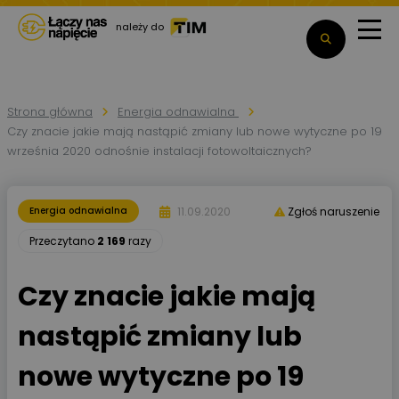
należy do
Strona główna
Energia odnawialna
Czy znacie jakie mają nastąpić zmiany lub nowe wytyczne po 19
września 2020 odnośnie instalacji fotowoltaicznych?
11.09.2020
Energia odnawialna
Zgłoś naruszenie
Przeczytano
2 169
razy
Czy znacie jakie mają
nastąpić zmiany lub
nowe wytyczne po 19