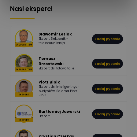
Nasi eksperci
507
971
Bartłomiej
Jaworski
Odpowiedzi
Ocen
Sławomir Lesiak
Ekspert Elektronik -
Zadaj pytanie
955
374
Pawel02
telekomunikacja
Odpowiedzi
Ocen
Tomasz
Brzostowski
Zadaj pytanie
532
714
boss
Ekspert ds. fotowoltaiki
Odpowiedzi
Ocen
Piotr Bibik
Ekspert ds. Inteligentnych
Zadaj pytanie
796
244
budynków, Salama Piotr
DawidZak
Bibik
Odpowiedzi
Ocen
Bartłomiej Jaworski
Zadaj pytanie
Ekspert
Krystian Czerkas