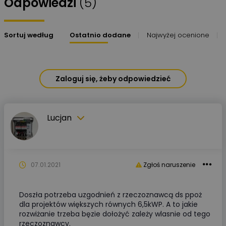
Odpowiedzi
(5)
Sortuj według
Ostatnio dodane
Najwyżej ocenione
Zaloguj się, żeby odpowiedzieć
Lucjan
07.01.2021
Zgłoś naruszenie
Doszła potrzeba uzgodnień z rzeczoznawcą ds ppoż
dla projektów większych równych 6,5kWP. A to jakie
rozwiżanie trzeba bęzie dołożyć zależy wlasnie od tego
rzeczoznawcy.