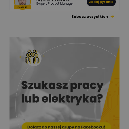
Zadaj pytanie
Ekspert Product Manager
Zobacz wszystkich
Jacek Niżyński
Ekspert Elektromechanik,
Zadaj pytanie
mechanik
Redakcja
Zadaj pytanie
Ekspert ds. prądu
Krzysztof
Stelęgowski
Zadaj pytanie
Ekspert
EL-ROJ
Ekspert
Zadaj pytanie
Automatyk/Elektryk/Mana
ger
Mariusz Pajkowski
Zadaj pytanie
Ekspert