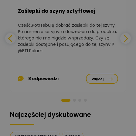
budynkowej
Zaślepki do szyny sztyftowej
Polska Izba
Gospodarcza
Cześć,Potrzebuję dobrać zaślepki do tej szyny.
W
Zadaj pytanie
Elektrotechniki
Po numerze seryjnym doszedłem do produktu,
Ekspert ds. normalizacji
którego nie ma nigdzie w sprzedaży. Czy są
zaślepki dostępne i pasującego do tej szyny ?
a
BOWWE
Ekspert ds. rozwoju
@ETI Polam ...
Zadaj pytanie
biznesu w sektorze online
a
i technologii
komputerowych
p
Mariusz Borowy
8 odpowiedzi
Więcej
Ekspert ds. remontu starej
Zadaj pytanie
chaty
Stanisław Rak
Zadaj pytanie
Ekspert P&PM
Najczęściej dyskutowane
Artur Dudek
Zadaj pytanie
Ekspert