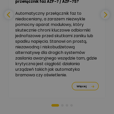
przełącznik faz AZF-7 / AZF-7S?
-
Zadaj pytanie
Ekspert
e
Automatyczny przełącznik faz to
niedoceniany, a zarazem niezwykle
Ekspert ABB
Zadaj pytanie
pomocny aparat modułowy, który
Ekspert, ABB
skutecznie chroni kluczowe odbiorniki
jednofazowe przed skutkami zaniku lub
Michał Szulborski
spadku napięcia. Stanowi on prostą,
Ekspert ETI - Dr inż. w
dziedzinie Aparatów
niezawodną i niskobudżetową
Zadaj pytanie
Elektrycznych / Senior
alternatywę dla drogich systemów
R&D Scientist / Product
Manager
zasilania awaryjnego wszędzie tam, gdzie
krytyczna jest ciągłość działania
Tomasz Dźwigała
urządzeń takich jak automatyka
Ekspert Menadżer
Zadaj pytanie
bramowa czy oświetlenie.
Produktu, TIM SA
Więcej
Damian Czernik
Zadaj pytanie
Ekspert ds. instalacji OZE
Piotr Muskała
Ekspert Specjalista ds
Zadaj pytanie