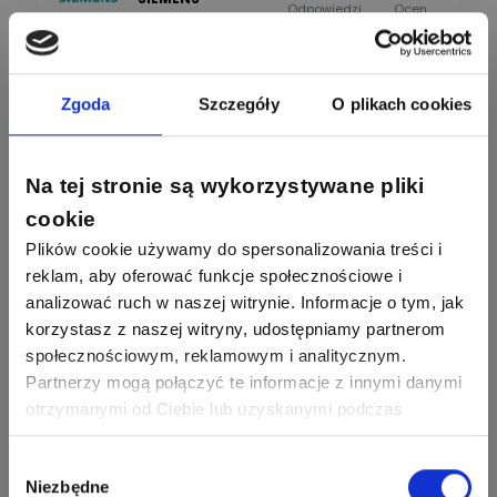
Odpowiedzi
Ocen
245
206
F&F
Odpowiedzi
Ocen
Zgoda
Szczegóły
O plikach cookies
90
208
BleBox
Na tej stronie są wykorzystywane pliki
Odpowiedzi
Ocen
cookie
Plików cookie używamy do spersonalizowania treści i
67
184
Phoenix Contact
reklam, aby oferować funkcje społecznościowe i
Odpowiedzi
Ocen
analizować ruch w naszej witrynie. Informacje o tym, jak
korzystasz z naszej witryny, udostępniamy partnerom
Zobacz wszystkich
26
113
społecznościowym, reklamowym i analitycznym.
automatyka pollin
Odpowiedzi
Ocen
Partnerzy mogą połączyć te informacje z innymi danymi
Pomocni użytkownicy
otrzymanymi od Ciebie lub uzyskanymi podczas
korzystania z ich usług. Dzięki Twojej zgodzie możemy
34
86
Hager
Odpowiedzi
Ocen
lepiej dopasować ofertę do Twoich zainteresowań i
Wybór
Niezbędne
preferencji.
zgody