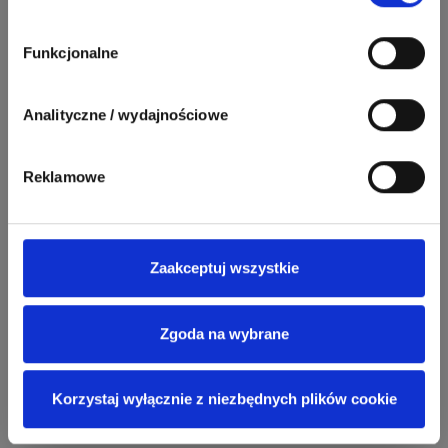
2358
2733
artel electric
47
67
ELKO-BIS Systemy
Odpowiedzi
Ocen
Odgromowe
Odpowiedzi
Ocen
Funkcjonalne
1256
790
Zhandos62
50
59
Odpowiedzi
Ocen
Analityczne / wydajnościowe
Zamel
Odpowiedzi
Ocen
1211
634
Reklamowe
Szymon028
52
45
Odpowiedzi
Ocen
WAGO
Odpowiedzi
Ocen
1093
594
Maras324
Zaakceptuj wszystkie
Odpowiedzi
Ocen
Zgoda na wybrane
913
607
Sebastian Łyźniak
Odpowiedzi
Ocen
Korzystaj wyłącznie z niezbędnych plików cookie
Zobacz wszystkich
1112
371
Pysiak
Odpowiedzi
Ocen