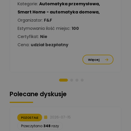
Kategorie:
Automatyka przemysłowa
,
Tomasz Kowalski
Smart Home - automatyka domowa
,
Zadaj pytanie
Ekspert Elektryk
Organizator:
F&F
Estymowania ilość miejsc:
100
Damian
Chróściński
Zadaj pytanie
Certyfikat:
Nie
Ekspert
Cena:
udział bezpłatny
Michał Cichosz
Ekspert Menadżer
Zadaj pytanie
Więcej
Produktu, TIM S.A
Norbert Kiszka
Zadaj pytanie
Ekspert ds. zabezpieczeń
Polecane dyskusje
Moderator
Zbigniew
Zadaj pytanie
Ekspert Początkujący
2026-07-15
POZOSTAŁE
Łukasz Nowak
Przeczytano
348
razy
Ekspert ds. automatyki
Zadaj pytanie