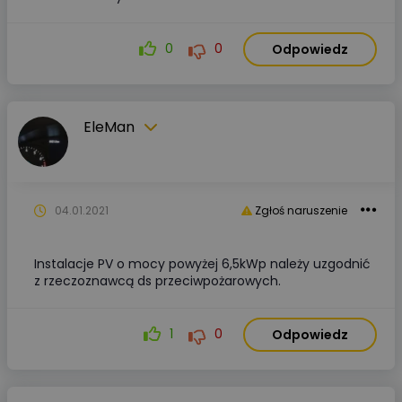
0
0
Odpowiedz
EleMan
04.01.2021
Zgłoś naruszenie
Instalacje PV o mocy powyżej 6,5kWp należy uzgodnić
z rzeczoznawcą ds przeciwpożarowych.
1
0
Odpowiedz