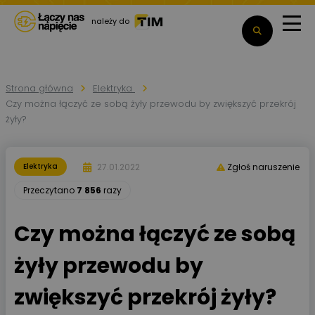
należy do
Strona główna
Elektryka
Czy można łączyć ze sobą żyły przewodu by zwiększyć przekrój
żyły?
27.01.2022
Elektryka
Zgłoś naruszenie
Przeczytano
7 856
razy
Czy można łączyć ze sobą
żyły przewodu by
zwiększyć przekrój żyły?