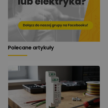
Automatyk/Elektryk/Mana
ger
Mariusz Pajkowski
Zadaj pytanie
Ekspert
Grzegorz Chudzik
Zadaj pytanie
Ekspert
Polecane artykuły
Łukasz Bronicz
Ekspert ds. technologii
Zadaj pytanie
komputerowych
Łukasz Barton
Zadaj pytanie
Ekspert Elektryk
Dariusz Placek
Ekspert mgr inż. elektronik
Zadaj pytanie
i informatyk, Hager Polska
Sp. z o.o.