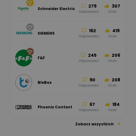
279
307
Schneider Electric
Odpowiedzi
Ocen
162
419
SIEMENS
Odpowiedzi
Ocen
245
206
F&F
Odpowiedzi
Ocen
90
208
BleBox
Odpowiedzi
Ocen
67
184
Phoenix Contact
Odpowiedzi
Ocen
Zobacz wszystkich
26
113
automatyka pollin
Odpowiedzi
Ocen