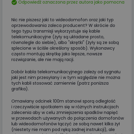
Odpowiedź oznaczona przez autora jako pomocna
Nic nie piszesz jaki to wideodomofon oraz jaki typ
oprzewodowania zaleca producent? W skrócie do
tego typu transmisji wykorzystuje się kable
telekomunikacyjne (żyły są układane prosto,
równolegle do siebie), albo "skrętki" (żyły są ze sobą
splecione w ściśle określony sposób). Wykonawcy
często montują skrętkę jako lepsze, nowsze
rozwiązanie, ale nie mają racji.
Dobór kabla telekomunikacyjnego zależy od sygnału
jaki jest nim przesyłany i w tym względzie nie można
tych kabli stosować zamiennie (patrz poniższa
grafika).
Omawiany odcinek 100m stanowi sporą odległość
i rzeczywiście spotkałem się w różnych instrukcjach
zalecenia aby w celu zmniejszenia spadków napięć
w przewodach używanych do połączenia domofonów
lub wideodomofonów łączyć ze sobą nawet kilka żył
(niestety nie mam pod ręką żadnej instrukcji), ale