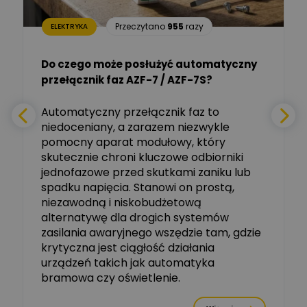
Aleksander NKT
Zadaj pytanie
Przeczytano
955
razy
ELEKTRYKA
Ekspert
Do czego może posłużyć automatyczny
Tomasz Salak
przełącznik faz AZF-7 / AZF-7S?
-
Zadaj pytanie
Ekspert
e
Automatyczny przełącznik faz to
niedoceniany, a zarazem niezwykle
Ekspert ABB
Zadaj pytanie
pomocny aparat modułowy, który
Ekspert, ABB
skutecznie chroni kluczowe odbiorniki
jednofazowe przed skutkami zaniku lub
Michał Szulborski
spadku napięcia. Stanowi on prostą,
Ekspert ETI - Dr inż. w
dziedzinie Aparatów
niezawodną i niskobudżetową
Zadaj pytanie
Elektrycznych / Senior
alternatywę dla drogich systemów
R&D Scientist / Product
Manager
zasilania awaryjnego wszędzie tam, gdzie
krytyczna jest ciągłość działania
Tomasz Dźwigała
urządzeń takich jak automatyka
Ekspert Menadżer
Zadaj pytanie
bramowa czy oświetlenie.
Produktu, TIM SA