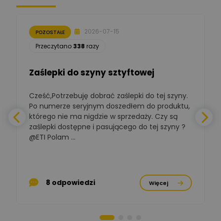
Moderator
Zbigniew
Zadaj pytanie
Ekspert Początkujący
2026-07-15
POZOSTAŁE
Łukasz Nowak
Przeczytano
338
razy
Ekspert ds. automatyki
Zadaj pytanie
budynkowej
Zaślepki do szyny sztyftowej
Polska Izba
Gospodarcza
Cześć,Potrzebuję dobrać zaślepki do tej szyny.
W
Zadaj pytanie
Elektrotechniki
Po numerze seryjnym doszedłem do produktu,
Ekspert ds. normalizacji
którego nie ma nigdzie w sprzedaży. Czy są
zaślepki dostępne i pasującego do tej szyny ?
a
BOWWE
Ekspert ds. rozwoju
@ETI Polam ...
Zadaj pytanie
biznesu w sektorze online
a
i technologii
komputerowych
p
Mariusz Borowy
8 odpowiedzi
Więcej
Ekspert ds. remontu starej
Zadaj pytanie
chaty