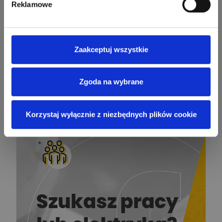
Reklamowe
Bartłomiej Jaworski
Zadaj pytanie
Ekspert
Zaakceptuj wszystkie
Krystian Czerkas
Zadaj pytanie
Ekspert Product Manager
Zgoda na wybrane
Zobacz wszystkich
Jacek Niżyński
Ekspert Elektromechanik,
Zadaj pytanie
mechanik
Korzystaj wyłącznie z niezbędnych plików cookie
Redakcja
Zadaj pytanie
Ekspert ds. prądu
Krzysztof
Stelęgowski
Zadaj pytanie
Ekspert
EL-ROJ
Ekspert
Zadaj pytanie