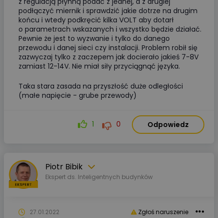
z regulacją płynną podać z jednej, a z drugiej
podłączyć miernik i sprawdzić jakie dotrze na drugim
końcu i wtedy podkręcić kilka VOLT aby dotarł
o parametrach wskazanych i wszystko będzie działać.
Pewnie że jest to wyzwanie i tylko do danego
przewodu i danej sieci czy instalacji. Problem robił się
zazwyczaj tylko z zaczepem jak docierało jakieś 7-8V
zamiast 12-14V. Nie miał siły przyciągnąć języka.
Taka stara zasada na przyszłość duże odległości
(małe napięcie - grube przewody)
1
0
Odpowiedz
Piotr Bibik
Ekspert ds. Inteligentnych budynków
27.01.2022
Zgłoś naruszenie