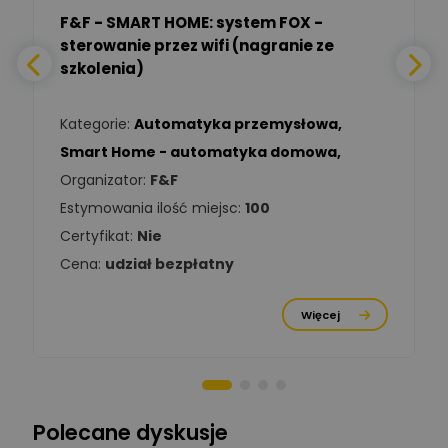
F&F - SMART HOME: system FOX -
sterowanie przez wifi (nagranie ze
Daniel Michalik
szkolenia)
Zadaj pytanie
Ekspert Elektryk
Kategorie:
Automatyka przemysłowa
,
Tomasz Kowalski
Smart Home - automatyka domowa
,
Zadaj pytanie
Ekspert Elektryk
Organizator:
F&F
Estymowania ilość miejsc:
100
Damian
Chróściński
Zadaj pytanie
Certyfikat:
Nie
Ekspert
Cena:
udział bezpłatny
Michał Cichosz
Ekspert Menadżer
Zadaj pytanie
Więcej
Produktu, TIM S.A
Norbert Kiszka
Zadaj pytanie
Ekspert ds. zabezpieczeń
Polecane dyskusje