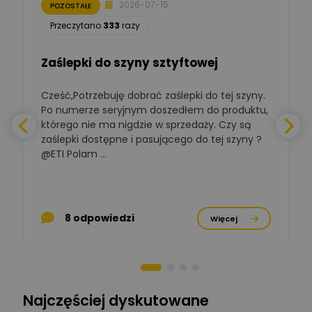
2026-07-15
POZOSTAŁE
Łukasz Nowak
Przeczytano
333
razy
Ekspert ds. automatyki
Zadaj pytanie
budynkowej
Zaślepki do szyny sztyftowej
Polska Izba
Gospodarcza
Zadaj pytanie
Elektrotechniki
Cześć,Potrzebuję dobrać zaślepki do tej szyny.
W
Ekspert ds. normalizacji
Po numerze seryjnym doszedłem do produktu,
którego nie ma nigdzie w sprzedaży. Czy są
BOWWE
zaślepki dostępne i pasującego do tej szyny ?
a
Ekspert ds. rozwoju
Zadaj pytanie
biznesu w sektorze online
@ETI Polam ...
i technologii
a
komputerowych
Mariusz Borowy
p
Ekspert ds. remontu starej
Zadaj pytanie
8 odpowiedzi
Więcej
chaty
Stanisław Rak
Zadaj pytanie
Ekspert P&PM
Najczęściej dyskutowane