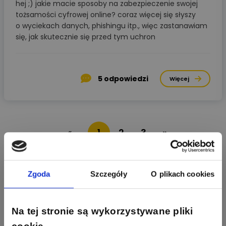
hej ;) jakie macie sposoby na zabezpieczenie swojej
tożsamości cyfrowej online? coraz więcej się słyszy
o wyciekach danych, phishingu itp., więc zastanawiam
się, jak skutecznie się przed tym uchron
5
odpowiedzi
Więcej
1
2
3
»
«
Aktywni producenci
Zgoda
Szczegóły
O plikach cookies
279
307
Schneider Electric
Odpowiedzi
Ocen
Na tej stronie są wykorzystywane pliki