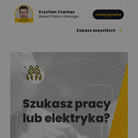
Krystian Czerkas
Zadaj pytanie
Ekspert Product Manager
Zobacz wszystkich
Jacek Niżyński
Ekspert Elektromechanik,
Zadaj pytanie
mechanik
Redakcja
Zadaj pytanie
Ekspert ds. prądu
Krzysztof
Stelęgowski
Zadaj pytanie
Ekspert
EL-ROJ
Ekspert
Zadaj pytanie
Automatyk/Elektryk/Mana
ger
Mariusz Pajkowski