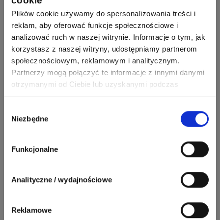
cookie
Plików cookie używamy do spersonalizowania treści i
162
419
SIEMENS
Odpowiedzi
Ocen
reklam, aby oferować funkcje społecznościowe i
analizować ruch w naszej witrynie. Informacje o tym, jak
korzystasz z naszej witryny, udostępniamy partnerom
245
206
F&F
społecznościowym, reklamowym i analitycznym.
Odpowiedzi
Ocen
Partnerzy mogą połączyć te informacje z innymi danymi
otrzymanymi od Ciebie lub uzyskanymi podczas
90
208
korzystania z ich usług. Dzięki Twojej zgodzie możemy
BleBox
Odpowiedzi
Ocen
lepiej dopasować ofertę do Twoich zainteresowań i
Wybór
Niezbędne
preferencji.
zgody
67
184
Phoenix Contact
Odpowiedzi
Ocen
Funkcjonalne
Zobacz wszystkich
26
113
automatyka pollin
Analityczne / wydajnościowe
Odpowiedzi
Ocen
Pomocni użytkownicy
Reklamowe
34
86
Hager