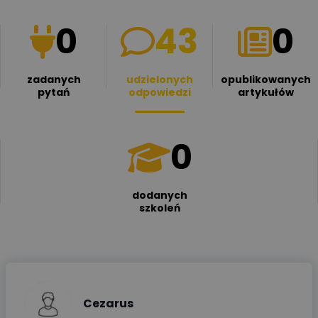
0
43
0
zadanych
udzielonych
opublikowanych
pytań
odpowiedzi
artykułów
0
dodanych
szkoleń
Cezarus