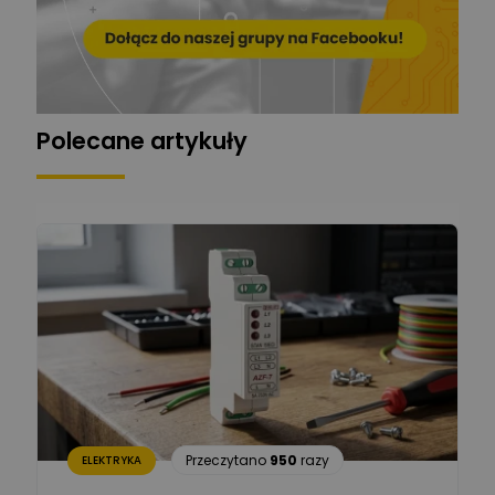
Zadaj pytanie
Ekspert
Grzegorz Chudzik
Zadaj pytanie
Ekspert
Polecane artykuły
Łukasz Bronicz
Ekspert ds. technologii
Zadaj pytanie
komputerowych
Łukasz Barton
Zadaj pytanie
Ekspert Elektryk
Dariusz Placek
Ekspert mgr inż. elektronik
Zadaj pytanie
i informatyk, Hager Polska
Sp. z o.o.
Aleksander NKT
Zadaj pytanie
Przeczytano
950
razy
ELEKTRYKA
Ekspert