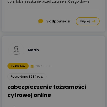
dom lub mieszkanie przed zalaniem.Czego dowie
9
odpowiedzi
Więcej
Noah
2024-09-10
POZOSTAŁE
Przeczytano
1 234
razy
zabezpieczenie tożsamości
cyfrowej online