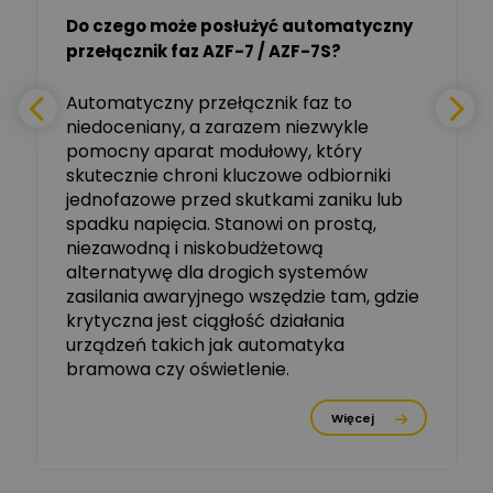
Do czego może posłużyć automatyczny
Tomasz Salak
przełącznik faz AZF-7 / AZF-7S?
-
Zadaj pytanie
Ekspert
e
Automatyczny przełącznik faz to
niedoceniany, a zarazem niezwykle
Ekspert ABB
Zadaj pytanie
pomocny aparat modułowy, który
Ekspert, ABB
skutecznie chroni kluczowe odbiorniki
jednofazowe przed skutkami zaniku lub
Michał Szulborski
spadku napięcia. Stanowi on prostą,
Ekspert ETI - Dr inż. w
dziedzinie Aparatów
niezawodną i niskobudżetową
Zadaj pytanie
Elektrycznych / Senior
alternatywę dla drogich systemów
R&D Scientist / Product
Manager
zasilania awaryjnego wszędzie tam, gdzie
krytyczna jest ciągłość działania
Tomasz Dźwigała
urządzeń takich jak automatyka
Ekspert Menadżer
Zadaj pytanie
bramowa czy oświetlenie.
Produktu, TIM SA
Więcej
Damian Czernik
Zadaj pytanie
Ekspert ds. instalacji OZE