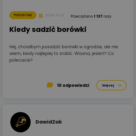
2024-11-22
POZOSTAŁE
Przeczytano
1 137
razy
Kiedy sadzić borówki
Hej, chciałbym posadzić borówki w ogrodzie, ale nie
wiem, kiedy najlepiej to zrobić. Wiosna, jesień? Co
polecacie?
10
odpowiedzi
Więcej
DawidZak