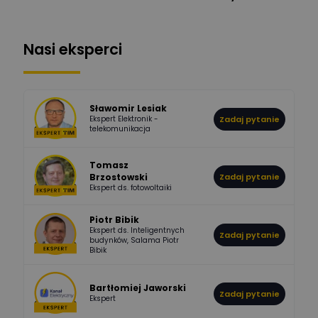
1112
371
Pysiak
Odpowiedzi
Ocen
Nasi eksperci
507
971
Bartłomiej
Jaworski
Odpowiedzi
Ocen
Sławomir Lesiak
Ekspert Elektronik -
Zadaj pytanie
955
374
Pawel02
telekomunikacja
Odpowiedzi
Ocen
Tomasz
Brzostowski
Zadaj pytanie
532
714
boss
Ekspert ds. fotowoltaiki
Odpowiedzi
Ocen
Piotr Bibik
Ekspert ds. Inteligentnych
Zadaj pytanie
796
244
budynków, Salama Piotr
DawidZak
Bibik
Odpowiedzi
Ocen
Bartłomiej Jaworski
Zadaj pytanie
Ekspert