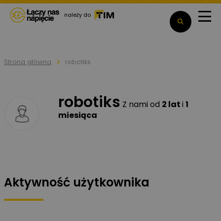
należy do
Strona główna
robotiks
robotiks
Z nami od
2 lat
i
1
miesiąca
Aktywność użytkownika