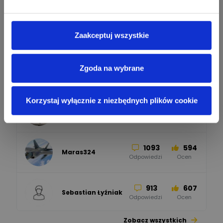
Odpowiedzi
Ocen
2358
2733
artel electric
47
67
ELKO-BIS Systemy
Zaakceptuj wszystkie
Odpowiedzi
Ocen
Odgromowe
Odpowiedzi
Ocen
1256
790
Zgoda na wybrane
Zhandos62
50
59
Odpowiedzi
Ocen
Zamel
Odpowiedzi
Ocen
Korzystaj wyłącznie z niezbędnych plików cookie
1211
634
Szymon028
52
45
Odpowiedzi
Ocen
WAGO
Odpowiedzi
Ocen
1093
594
Maras324
Odpowiedzi
Ocen
913
607
Sebastian Łyźniak
Odpowiedzi
Ocen
Zobacz wszystkich