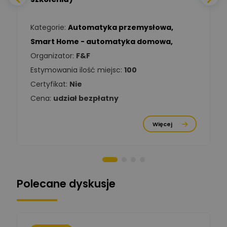
Ekspert Elektryk
Kategorie:
Automatyka przemysłowa
,
Tomasz Kowalski
Smart Home - automatyka domowa
,
Zadaj pytanie
Ekspert Elektryk
Organizator:
F&F
Estymowania ilość miejsc:
100
Damian
Chróściński
Zadaj pytanie
Certyfikat:
Nie
Ekspert
Cena:
udział bezpłatny
Michał Cichosz
Ekspert Menadżer
Zadaj pytanie
Więcej
Produktu, TIM S.A
Norbert Kiszka
Zadaj pytanie
Ekspert ds. zabezpieczeń
Polecane dyskusje
Moderator
Zbigniew
Zadaj pytanie
Ekspert Początkujący