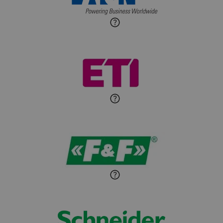
Roman Godlewski
Zadaj pytanie
Ekspert Elektryk
Michał Patryka
Zadaj pytanie
Ekspert Elektryk
Sandra Wiśniewska
Ekspert ds. wnętrzarskich
Zadaj pytanie
detali
Paweł Sekuła
Zadaj pytanie
Ekspert Instalator
Jaroslaw Wiater
Zadaj pytanie
Ekspert