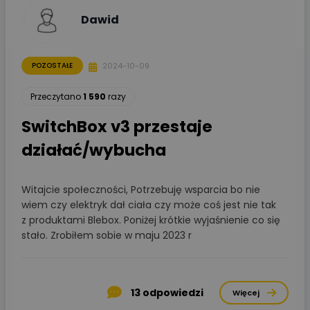
Dawid
2024-10-09
POZOSTAŁE
Przeczytano
1 590
razy
SwitchBox v3 przestaje
działać/wybucha
Witajcie społeczności, Potrzebuję wsparcia bo nie
wiem czy elektryk dał ciała czy może coś jest nie tak
z produktami Blebox. Poniżej krótkie wyjaśnienie co się
stało. Zrobiłem sobie w maju 2023 r
13
odpowiedzi
Więcej