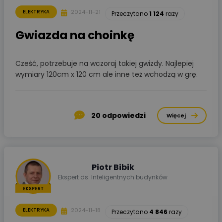
2024-11-21
ELEKTRYKA
Przeczytano
1 124
razy
Gwiazda na choinkę
Cześć, potrzebuje na wczoraj takiej gwizdy. Najlepiej
wymiary 120cm x 120 cm ale inne też wchodzą w grę.
20
odpowiedzi
Więcej
Piotr Bibik
Ekspert ds. Inteligentnych budynków
2024-11-18
ELEKTRYKA
Przeczytano
4 846
razy