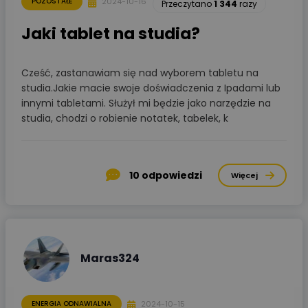
2024-10-16
POZOSTAŁE
Przeczytano
1 344
razy
Jaki tablet na studia?
Cześć, zastanawiam się nad wyborem tabletu na
studia.Jakie macie swoje doświadczenia z Ipadami lub
innymi tabletami. Służył mi będzie jako narzędzie na
studia, chodzi o robienie notatek, tabelek, k
10
odpowiedzi
Więcej
Maras324
2024-10-15
ENERGIA ODNAWIALNA