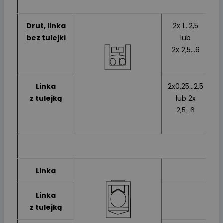
Drut, linka
2x 1...2,5
bez tulejki
lub
1
2x 2,5...6
l
2,
Linka
2x0,25...2,5
z tulejką
lub 2x
1
2,5...6
l
2,
Linka
Linka
z tulejką