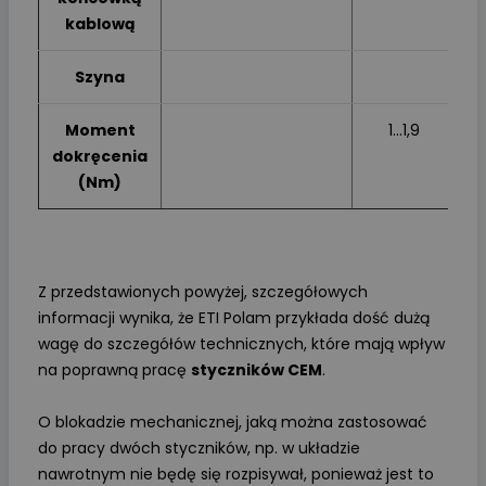
kablową
Szyna
Moment
1...1,9
1
dokręcenia
(Nm)
Z przedstawionych powyżej, szczegółowych
informacji wynika, że ETI Polam przykłada dość dużą
wagę do szczegółów technicznych, które mają wpływ
na poprawną pracę
styczników CEM
.
O blokadzie mechanicznej, jaką można zastosować
do pracy dwóch styczników, np. w układzie
nawrotnym nie będę się rozpisywał, ponieważ jest to