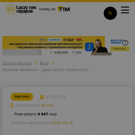
należy do
Strona główna
Blog
Styczniki silnikowe - jakie są ich możliwości?
07.02.2022
Elektryka
Przeczytasz w
15 min.
Przeczytano
4 697
razy
Ostatnia aktualizacja
2026-04-16