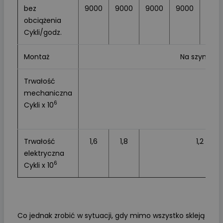
bez
9000
9000
9000
9000
900
obciążenia
Cykli/godz.
Montaż
Na szynie TH
Trwałość
mechaniczna
6
Cykli x 10
Trwałość
1,6
1,8
1,2
elektryczna
6
Cykli x 10
Co jednak zrobić w sytuacji, gdy mimo wszystko skleją