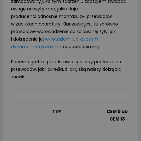
zamocowany). Po tym zdarzeniu zacząłem zwracać
uwagę na wytyczne, jakie dają
producenci odnośnie montażu żył przewodów
w zaciskach aparatury. Kluczowe jest tu zarówno
prawidłowe wprowadzenie odizolowanej żyły, jak
i dokręcenie jej
wkrętakiem lub kluczem
dynamometrycznym
z odpowiednią siłą.
Poniższa grafika przedstawia sposoby podłączenia
przewodów, jak i określa, z jaką siłą należy dokręcić
zacisk.
S
TYP
CEM 9 do
C
CEM 18