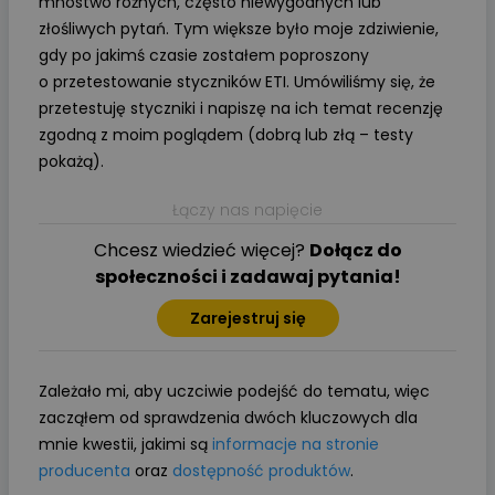
mnóstwo różnych, często niewygodnych lub
złośliwych pytań. Tym większe było moje zdziwienie,
gdy po jakimś czasie zostałem poproszony
o przetestowanie styczników ETI. Umówiliśmy się, że
przetestuję styczniki i napiszę na ich temat recenzję
zgodną z moim poglądem (dobrą lub złą – testy
pokażą).
Łączy nas napięcie
Chcesz wiedzieć więcej?
Dołącz do
społeczności i zadawaj pytania!
Zarejestruj się
Zależało mi, aby uczciwie podejść do tematu, więc
zacząłem od sprawdzenia dwóch kluczowych dla
mnie kwestii, jakimi są
informacje na stronie
producenta
oraz
dostępność produktów
.