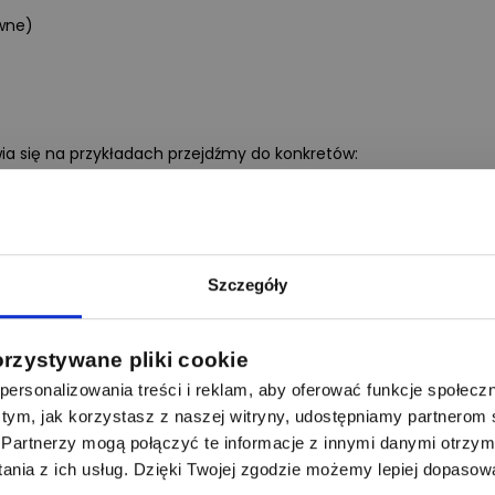
awne)
ia się na przykładach przejdźmy do konkretów:
e zamontowany ogranicznik przepięć
rać w zależności od spodziewanego zagrożenia oraz miejsca
Szczegóły
uje przepięcia, lecz zmniejsza jego wartość, więc ograniczniki
 i muszą być skoordynowane energetycznie tak, aby każdy
zić sobie z wartością przepięcia, które do niego dociera.
orzystywane pliki cookie
ersonalizowania treści i reklam, aby oferować funkcje społecz
ę do wartości napięć, które nie zagrażają chronionemu
 o tym, jak korzystasz z naszej witryny, udostępniamy partnero
Partnerzy mogą połączyć te informacje z innymi danymi otrzym
nia z ich usług. Dzięki Twojej zgodzie możemy lepiej dopasow
ć skuteczny, musi mieć zagwarantowane odpowiednie