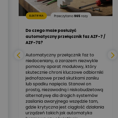
Dariusz Placek
26
razy
Ekspert mgr inż.
Zadaj pytanie
elektronik i informatyk,
Hager Polska Sp. z o.o.
Przeczytano
965
razy
ELEKTRYKA
i –
Aleksander NKT
Zadaj pytanie
Do czego może posłużyć
Ekspert
automatyczny przełącznik faz AZF-7 /
mie
AZF-7S?
nych
Tomasz Salak
Zadaj pytanie
Ekspert
Automatyczny przełącznik faz to
niedoceniany, a zarazem niezwykle
tały
pomocny aparat modułowy, który
Ekspert ABB
skutecznie chroni kluczowe odbiorniki
Zadaj pytanie
zowe
Ekspert, ABB
jednofazowe przed skutkami zaniku
lub spadku napięcia. Stanowi on
Michał Szulborski
prostą, niezawodną i niskobudżetową
Ekspert ETI - Dr inż. w
alternatywę dla drogich systemów
dziedzinie Aparatów
Zadaj pytanie
Elektrycznych / Senior
zasilania awaryjnego wszędzie tam,
R&D Scientist / Product
gdzie krytyczna jest ciągłość działania
Manager
urządzeń takich jak automatyka
rzez