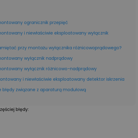
amontowany ogranicznik przepięć
amontowany i niewłaściwie eksploatowany wyłącznik
amiętać przy montażu wyłącznika różnicowoprądowego?
zamontowany wyłącznik nadprądowy
zamontowany wyłącznik różnicowo-nadprądowy
montowany i niewłaściwie eksploatowany detektor iskrzenia
ze błędy związane z aparaturą modułową
ęściej błędy: