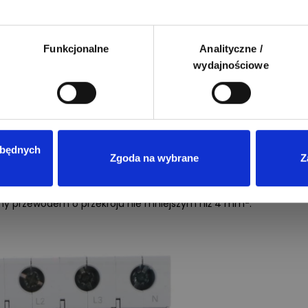
 do systemu uziemienia (ważna jest właściwa rezystancja
im przekroju zalecanym przez producenta dostosowanym do
Funkcjonalne
Analityczne /
wydajnościowe
rzegać łącznej maksymalnych długości przewodów łączących
dami fazowymi oraz przewodem neutralnym.
yć dokręcone wkrętakiem lub kluczem dynamometrycznym
em obrotowym podanym w Nm.
zbędnych
Zgoda na wybrane
Z
p 1+2 4P 12,5kA SPBT12‑280/4 158331
montujemy, gdy
ch z bezpośredniego wyładowania atmosferycznego.
2
my przewodem o przekroju nie mniejszym niż 4 mm
.