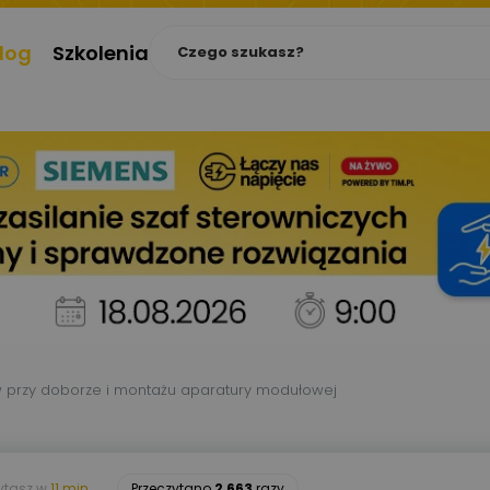
log
Szkolenia
w przy doborze i montażu aparatury modułowej
ytasz w
11 min.
Przeczytano
2 663
razy