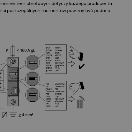
długie lata.
m momentem obrotowym dotyczy każdego producenta
rtości poszczególnych momentów powinny być podane
Więcej
Wyświetlono
3 9
WIDEOPREZENTACJA