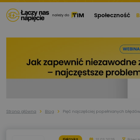
Społeczność
B
należy do
Strona główna
Blog
Pięć najczęściej popełnianych błędó
31.03.2025
Przecz
Elektryka