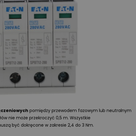
Przeczytano
8
ENERGIA ODNAWIALNA
Magazyny energii do fotowoltaik
jaki model wybrać?
Wprowadzenie rozliczeń w syste
net-billingu oraz taryf dynamicz
w Polsce sprawiło, że domowe
magazyny energii przestały być
technologiczną ciekawostką, a s
się koniecznością ekonomiczną.
W tym artykule analizujemy kluc
parametry akumulatorów,
porównujemy systemy
niskonapięciowe
z wysokonapięciowymi oraz
ączeniowych
pomiędzy przewodem fazowym lub neutralnym
wskazujemy najczęstsze błędy
łów nie może przekroczyć 0,5 m. Wszystkie
montażowe, które decydują
uszą być dokręcone w zakresie 2,4 do 3 Nm.
o bezawaryjnej pracy instalacji p