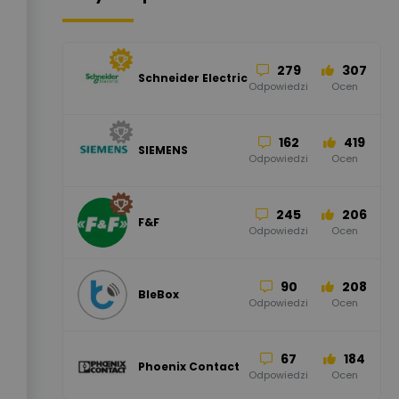
279
307
Schneider Electric
Odpowiedzi
Ocen
162
419
SIEMENS
Odpowiedzi
Ocen
245
206
F&F
Odpowiedzi
Ocen
90
208
BleBox
Odpowiedzi
Ocen
67
184
Phoenix Contact
Odpowiedzi
Ocen