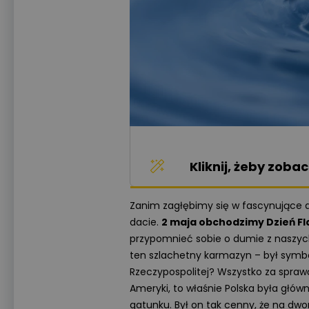
Kliknij, żeby zob
Zanim zagłębimy się w fascynujące ana
dacie.
2 maja obchodzimy Dzień Fla
przypomnieć sobie o dumie z naszych 
ten szlachetny karmazyn – był sym
Rzeczypospolitej? Wszystko za spr
Ameryki, to właśnie Polska była głó
gatunku. Był on tak cenny, że na dwo