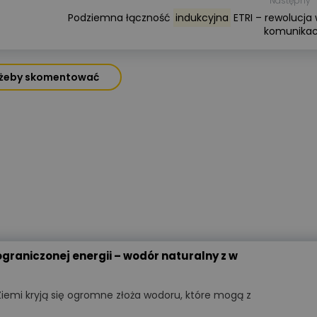
Następny
długie lata.
Podziemna łączność
indukcyjna
ETRI – rewolucja
komunikac
Więcej
, żeby skomentować
graniczonej energii – wodór naturalny z w
Wyświetlono
3 9
WIDEOPREZENTACJA
iemi kryją się ogromne złoża wodoru, które mogą z