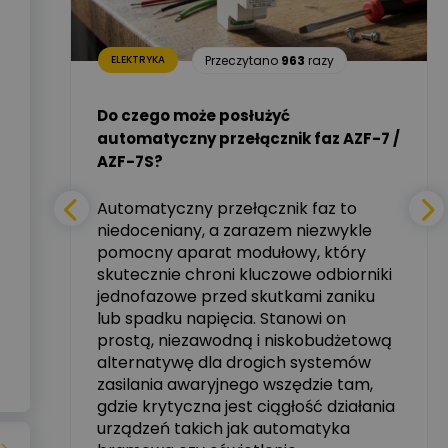
Dariusz Placek
24
razy
Ekspert mgr inż.
Zadaj pytanie
elektronik i informatyk,
Hager Polska Sp. z o.o.
Przeczytano
963
razy
ELEKTRYKA
i –
Aleksander NKT
Zadaj pytanie
Do czego może posłużyć
Ekspert
automatyczny przełącznik faz AZF-7 /
mie
AZF-7S?
nych
Tomasz Salak
Zadaj pytanie
Ekspert
Automatyczny przełącznik faz to
niedoceniany, a zarazem niezwykle
tały
pomocny aparat modułowy, który
Ekspert ABB
skutecznie chroni kluczowe odbiorniki
Zadaj pytanie
zowe
Ekspert, ABB
jednofazowe przed skutkami zaniku
lub spadku napięcia. Stanowi on
Michał Szulborski
prostą, niezawodną i niskobudżetową
Ekspert ETI - Dr inż. w
alternatywę dla drogich systemów
dziedzinie Aparatów
Zadaj pytanie
Elektrycznych / Senior
zasilania awaryjnego wszędzie tam,
R&D Scientist / Product
gdzie krytyczna jest ciągłość działania
Manager
urządzeń takich jak automatyka
rzez