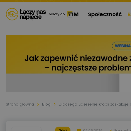
Społeczność
B
należy do
Strona główna
Blog
Dlaczego uderzenie kropli zaskakuje
02.05.2026
Przeczyt
News