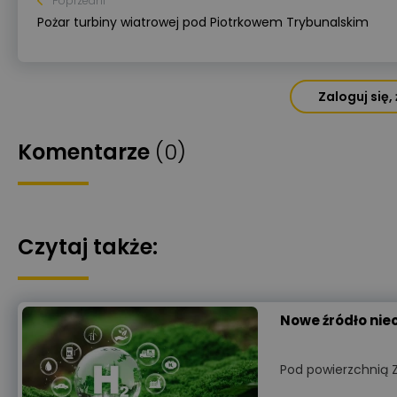
Poprzedni
Pożar turbiny wiatrowej pod Piotrkowem Trybunalskim
Zaloguj się
Komentarze
(0)
Czytaj także:
Nowe źródło nieo
Pod powierzchnią Z