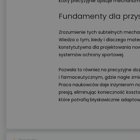
który precyzyjnie opisuje mechanizm w
Fundamenty dla przys
Zrozumienie tych subtelnych mecha
Wiedza o tym, kiedy i dlaczego mater
konstytutywna dla projektowania now
systemów ochrony sportowej.
Pozwala to również na precyzyjne d
i farmaceutycznym, gdzie nagłe zm
Praca naukowców daje inżynierom na
presją, eliminując konieczność kosz
które potrafią błyskawicznie adaptow