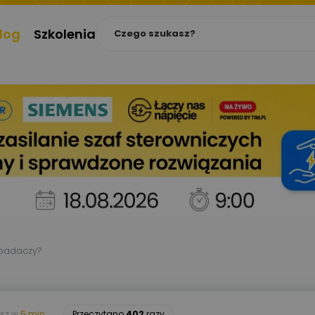
log
Szkolenia
 badaczy?
asz w
5 min.
Przeczytano
402
razy