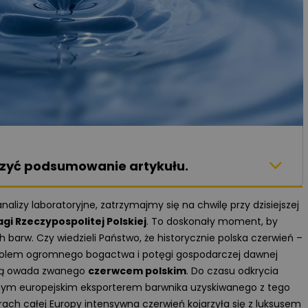
aczyć podsumowanie artykułu.
lizy laboratoryjne, zatrzymajmy się na chwilę przy dzisiejszej
gi Rzeczypospolitej Polskiej
. To doskonały moment, by
barw. Czy wiedzieli Państwo, że historycznie polska czerwień –
bolem ogromnego bogactwa i potęgi gospodarczej dawnej
awą owada zwanego
czerwcem polskim
. Do czasu odkrycia
wnym europejskim eksporterem barwnika uzyskiwanego z tego
rach całej Europy intensywna czerwień kojarzyła się z luksusem