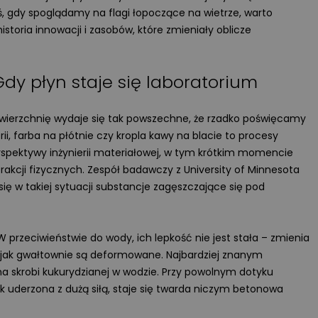
ś, gdy spoglądamy na flagi łopoczące na wietrze, warto
istoria innowacji i zasobów, które zmieniały oblicze
dy płyn staje się laboratorium
powierzchnię wydaje się tak powszechne, że rzadko poświęcamy
i, farba na płótnie czy kropla kawy na blacie to procesy
rspektywy inżynierii materiałowej, w tym krótkim momencie
rakcji fizycznych. Zespół badawczy z University of Minnesota
się w takiej sytuacji substancje zagęszczające się pod
przeciwieństwie do wody, ich lepkość nie jest stała – zmienia
o, jak gwałtownie są deformowane. Najbardziej znanym
ina skrobi kukurydzianej w wodzie. Przy powolnym dotyku
k uderzona z dużą siłą, staje się twarda niczym betonowa