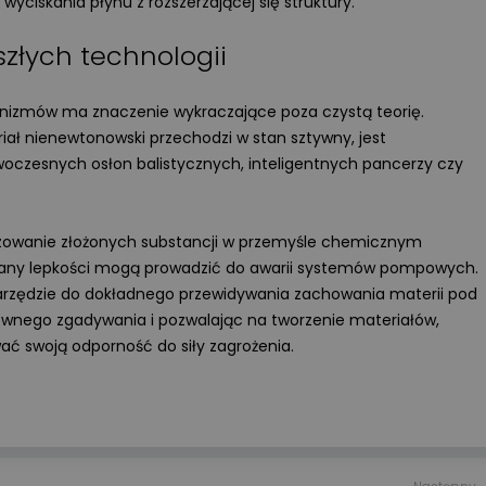
yciskania płynu z rozszerzającej się struktury.
Przeczytano
8
ENERGIA ODNAWIALNA
złych technologii
Magazyny energii do fotowoltaik
jaki model wybrać?
nizmów ma znaczenie wykraczające poza czystą teorię.
iał nienewtonowski przechodzi w stan sztywny, jest
Wprowadzenie rozliczeń w syste
oczesnych osłon balistycznych, inteligentnych pancerzy czy
net-billingu oraz taryf dynamicz
w Polsce sprawiło, że domowe
magazyny energii przestały być
ozowanie złożonych substancji w przemyśle chemicznym
technologiczną ciekawostką, a s
iany lepkości mogą prowadzić do awarii systemów pompowych.
się koniecznością ekonomiczną.
rzędzie do dokładnego przewidywania zachowania materii pod
W tym artykule analizujemy kluc
townego zgadywania i pozwalając na tworzenie materiałów,
parametry akumulatorów,
porównujemy systemy
ać swoją odporność do siły zagrożenia.
niskonapięciowe
z wysokonapięciowymi oraz
wskazujemy najczęstsze błędy
montażowe, które decydują
o bezawaryjnej pracy instalacji p