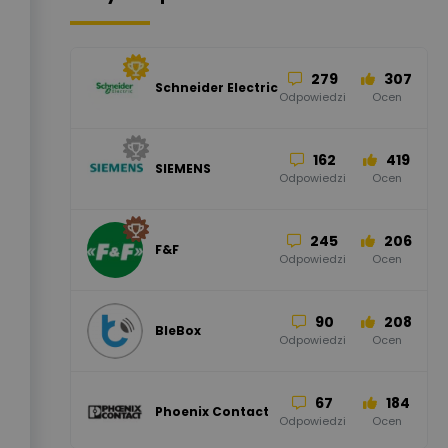
279
307
Schneider Electric
Odpowiedzi
Ocen
162
419
SIEMENS
Odpowiedzi
Ocen
245
206
F&F
Odpowiedzi
Ocen
90
208
BleBox
Odpowiedzi
Ocen
67
184
Phoenix Contact
Odpowiedzi
Ocen