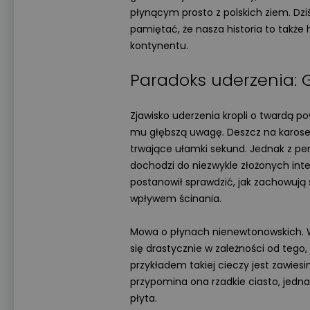
płynącym prosto z polskich ziem. Dzi
pamiętać, że nasza historia to także h
kontynentu.
Paradoks uderzenia: G
Zjawisko uderzenia kropli o twardą 
mu głębszą uwagę. Deszcz na karoseri
trwające ułamki sekund. Jednak z pe
dochodzi do niezwykle złożonych inte
postanowił sprawdzić, jak zachowują 
wpływem ścinania.
Mowa o płynach nienewtonowskich. W 
się drastycznie w zależności od teg
przykładem takiej cieczy jest zawies
przypomina ona rzadkie ciasto, jedna
płyta.