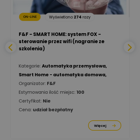
bezpieczeństwa
Wyświetlono
274
razy
ON-LINE
Adam Włastowski
Zadaj pytanie
Ekspert
F&F - SMART HOME: system FOX -
sterowanie przez wifi (nagranie ze
Daniel Michalik
szkolenia)
Zadaj pytanie
Ekspert Elektryk
Kategorie:
Automatyka przemysłowa
,
Tomasz Kowalski
Smart Home - automatyka domowa
,
Zadaj pytanie
Ekspert Elektryk
Organizator:
F&F
Estymowania ilość miejsc:
100
Damian
Chróściński
Zadaj pytanie
Certyfikat:
Nie
Ekspert
Cena:
udział bezpłatny
Michał Cichosz
Ekspert Menadżer
Zadaj pytanie
Więcej
Produktu, TIM S.A