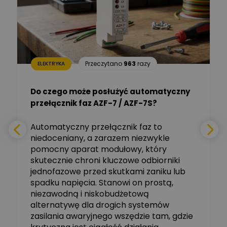
Dariusz Placek
Ekspert mgr inż. elektronik
Zadaj pytanie
i informatyk, Hager Polska
Sp. z o.o.
Aleksander NKT
Zadaj pytanie
Przeczytano
963
razy
ELEKTRYKA
Ekspert
Do czego może posłużyć automatyczny
Tomasz Salak
przełącznik faz AZF-7 / AZF-7S?
-
Zadaj pytanie
Ekspert
e
Automatyczny przełącznik faz to
niedoceniany, a zarazem niezwykle
Ekspert ABB
Zadaj pytanie
pomocny aparat modułowy, który
Ekspert, ABB
skutecznie chroni kluczowe odbiorniki
jednofazowe przed skutkami zaniku lub
Michał Szulborski
spadku napięcia. Stanowi on prostą,
Ekspert ETI - Dr inż. w
dziedzinie Aparatów
niezawodną i niskobudżetową
Zadaj pytanie
Elektrycznych / Senior
alternatywę dla drogich systemów
R&D Scientist / Product
Manager
zasilania awaryjnego wszędzie tam, gdzie