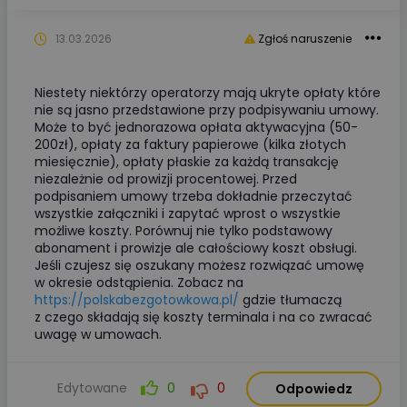
13.03.2026
Zgłoś naruszenie
Niestety niektórzy operatorzy mają ukryte opłaty które
nie są jasno przedstawione przy podpisywaniu umowy.
Może to być jednorazowa opłata aktywacyjna (50-
200zł), opłaty za faktury papierowe (kilka złotych
miesięcznie), opłaty płaskie za każdą transakcję
niezależnie od prowizji procentowej. Przed
podpisaniem umowy trzeba dokładnie przeczytać
wszystkie załączniki i zapytać wprost o wszystkie
możliwe koszty. Porównuj nie tylko podstawowy
abonament i prowizje ale całościowy koszt obsługi.
Jeśli czujesz się oszukany możesz rozwiązać umowę
w okresie odstąpienia. Zobacz na
https://polskabezgotowkowa.pl/
gdzie tłumaczą
z czego składają się koszty terminala i na co zwracać
uwagę w umowach.
Edytowane
0
0
Odpowiedz