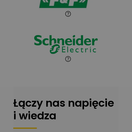
Paweł Sekuła
Zadaj pytanie
Ekspert Instalator
Jaroslaw Wiater
Zadaj pytanie
Ekspert
Marcin Pełech
Zadaj pytanie
Ekspert
Łączy nas napięcie
i wiedza