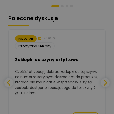
Norbert Kiszka
Zadaj pytanie
Ekspert ds. zabezpieczeń
Polecane dyskusje
Moderator
Zbigniew
Zadaj pytanie
Ekspert Początkujący
2026-07-15
POZOSTAŁE
Łukasz Nowak
Przeczytano
346
razy
Ekspert ds. automatyki
Zadaj pytanie
budynkowej
Zaślepki do szyny sztyftowej
Polska Izba
Gospodarcza
Cześć,Potrzebuję dobrać zaślepki do tej szyny.
W
Zadaj pytanie
Elektrotechniki
Po numerze seryjnym doszedłem do produktu,
Ekspert ds. normalizacji
którego nie ma nigdzie w sprzedaży. Czy są
zaślepki dostępne i pasującego do tej szyny ?
a
BOWWE
Ekspert ds. rozwoju
@ETI Polam ...
Zadaj pytanie
biznesu w sektorze online
a
i technologii
komputerowych
Mariusz Borowy