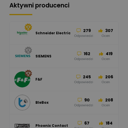
Aktywni producenci
279
307
Schneider Electric
Odpowiedzi
Ocen
162
419
SIEMENS
Odpowiedzi
Ocen
245
206
F&F
Odpowiedzi
Ocen
90
208
BleBox
Odpowiedzi
Ocen
67
184
Phoenix Contact