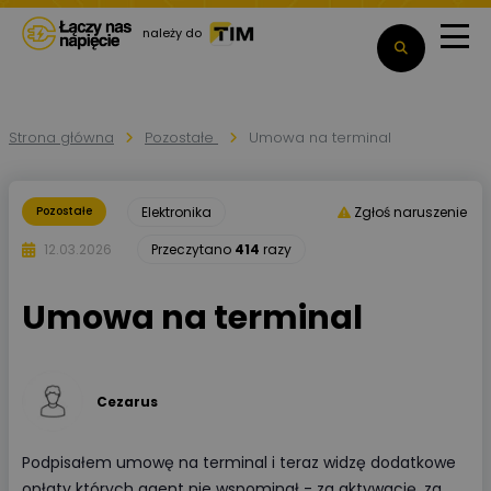
należy do
Strona główna
Pozostałe
Umowa na terminal
Pozostałe
Elektronika
Zgłoś naruszenie
12.03.2026
Przeczytano
414
razy
Umowa na terminal
Cezarus
Podpisałem umowę na terminal i teraz widzę dodatkowe
opłaty których agent nie wspominał - za aktywację, za