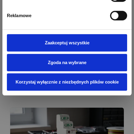
Ekspert
Reklamowe
EL-ROJ
Ekspert
Zadaj pytanie
Automatyk/Elektryk/Mana
ger
Zaakceptuj wszystkie
Mariusz Pajkowski
Zadaj pytanie
Ekspert
Zgoda na wybrane
Grzegorz Chudzik
Zadaj pytanie
Ekspert
Korzystaj wyłącznie z niezbędnych plików cookie
Polecane artykuły
Łukasz Bronicz
Ekspert ds. technologii
Zadaj pytanie
komputerowych
Łukasz Barton
Zadaj pytanie
Ekspert Elektryk