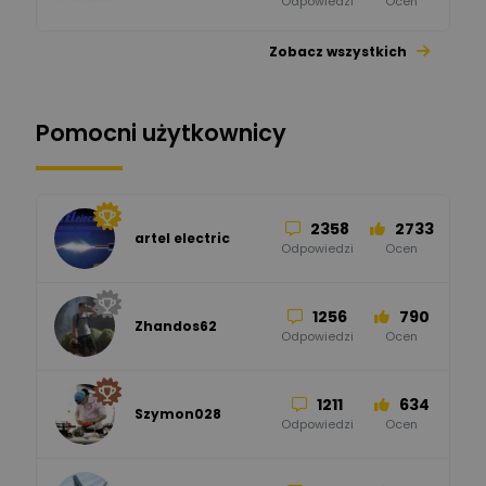
Odpowiedzi
Ocen
Zobacz wszystkich
26
113
automatyka pollin
Odpowiedzi
Ocen
Pomocni użytkownicy
34
86
Hager
Odpowiedzi
Ocen
2358
2733
artel electric
47
67
ELKO-BIS Systemy
Odpowiedzi
Ocen
Odgromowe
Odpowiedzi
Ocen
1256
790
Zhandos62
50
59
Odpowiedzi
Ocen
Zamel
Odpowiedzi
Ocen
1211
634
Szymon028
52
45
Odpowiedzi
Ocen
WAGO
Odpowiedzi
Ocen