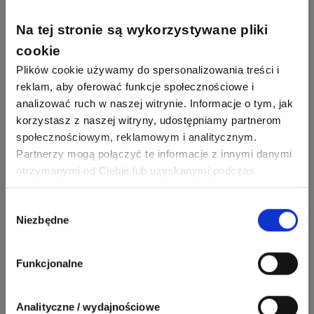
Piotr Bibik
Ekspert ds. Inteligentnych
Zadaj pytanie
Na tej stronie są wykorzystywane pliki
796
244
budynków, Salama Piotr
DawidZak
Bibik
Odpowiedzi
Ocen
cookie
Plików cookie używamy do spersonalizowania treści i
Bartłomiej Jaworski
Zadaj pytanie
reklam, aby oferować funkcje społecznościowe i
Ekspert
analizować ruch w naszej witrynie. Informacje o tym, jak
korzystasz z naszej witryny, udostępniamy partnerom
Krystian Czerkas
społecznościowym, reklamowym i analitycznym.
Zadaj pytanie
Ekspert Product Manager
Partnerzy mogą połączyć te informacje z innymi danymi
otrzymanymi od Ciebie lub uzyskanymi podczas
Zobacz wszystkich
korzystania z ich usług. Dzięki Twojej zgodzie możemy
Jacek Niżyński
Ekspert Elektromechanik,
Zadaj pytanie
lepiej dopasować ofertę do Twoich zainteresowań i
Wybór
mechanik
Niezbędne
preferencji.
zgody
Redakcja
Zadaj pytanie
Ekspert ds. prądu
Funkcjonalne
Krzysztof
Analityczne / wydajnościowe
Stelęgowski
Zadaj pytanie