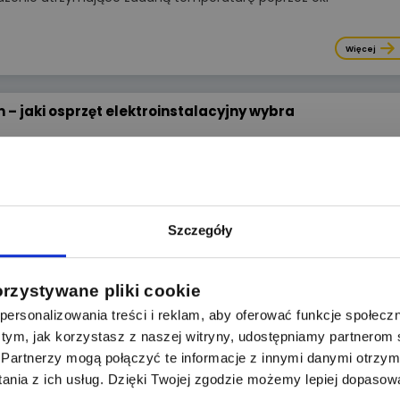
Więcej
 – jaki osprzęt elektroinstalacyjny wybra
ny? Co to przewody typu KNX/EIB? Na takie pytania
Więcej
Szczegóły
ME - wszystko co chciałeś wiedzieć o nagro
orzystywane pliki cookie
ersonalizowania treści i reklam, aby oferować funkcje społecz
ej zadawane pytania i odpowiedzi o zestawie SMART
 o tym, jak korzystasz z naszej witryny, udostępniamy partnero
Partnerzy mogą połączyć te informacje z innymi danymi otrzym
Więcej
nia z ich usług. Dzięki Twojej zgodzie możemy lepiej dopasow