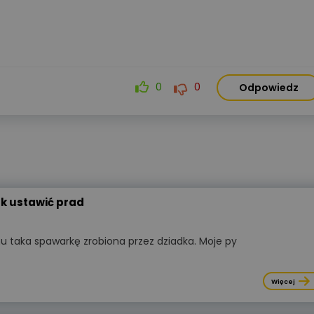
0
0
Odpowiedz
k ustawić prad
taka spawarkę zrobiona przez dziadka. Moje py
Więcej