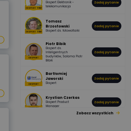
Ekspert Elektronik -
Zadaj pytanie
955
374
Pawel02
telekomunikacja
Odpowiedzi
Ocen
Tomasz
Brzostowski
Zadaj pytanie
532
714
boss
Ekspert ds. fotowoltaiki
Odpowiedzi
Ocen
Piotr Bibik
Ekspert ds.
796
244
Zadaj pytanie
Inteligentnych
DawidZak
budynków, Salama Piotr
Odpowiedzi
Ocen
Bibik
Bartłomiej
Jaworski
Zadaj pytanie
Ekspert
Krystian Czerkas
Ekspert Product
Zadaj pytanie
Manager
Zobacz wszystkich
Jacek Niżyński
Ekspert Elektromechanik,
Zadaj pytanie
mechanik