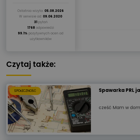
Ostatnia wizyta:
05.08.2026
W serwisie od:
09.06.2020
31
pytań
1768
odpowiedzi
99.1%
pozytywnych ocen od
użytkowników
Czytaj także:
Spawarka PRL ja
SPOŁECZNOŚĆ
cześć Mam w domu 