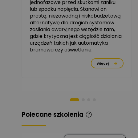
jednofazowe przed skutkami zaniku
zowe
lub spadku napięcia. Stanowi on
Michał Szulborski
prostą, niezawodną i niskobudżetową
Ekspert ETI - Dr inż. w
alternatywę dla drogich systemów
dziedzinie Aparatów
Zadaj pytanie
Elektrycznych / Senior
zasilania awaryjnego wszędzie tam,
R&D Scientist / Product
gdzie krytyczna jest ciągłość działania
Manager
urządzeń takich jak automatyka
bramowa czy oświetlenie.
Tomasz Dźwigała
Ekspert Menadżer
Zadaj pytanie
rzez
Produktu, TIM SA
Więcej
Damian Czernik
Zadaj pytanie
Ekspert ds. instalacji OZE
Piotr Muskała
Ekspert Specjalista ds
Zadaj pytanie
prezentacji
Polecane szkolenia
Kancelaria
Prawna CKC
Zadaj pytanie
Solution
Ekspert Prawnik