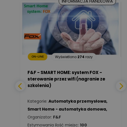
INFORMACJA HANDLOWA
Marcin Nowicki
Ekspert mgr. inż. elektryk,
Zadaj pytanie
TIM SA
Renata
Januszewska
Zadaj pytanie
Ekspert Inżynieria
27
razy
bezpieczeństwa
Wyświetlono
274
razy
ON-LINE
Adam Włastowski
Zadaj pytanie
Ekspert
a -
F&F - SMART HOME: system FOX -
sterowanie przez wifi (nagranie ze
szkolenia)
Daniel Michalik
Zadaj pytanie
wa
,
Ekspert Elektryk
Kategorie:
Automatyka przemysłowa
,
Tomasz Kowalski
Smart Home - automatyka domowa
,
Zadaj pytanie
Ekspert Elektryk
Organizator:
F&F
Estymowania ilość miejsc:
100