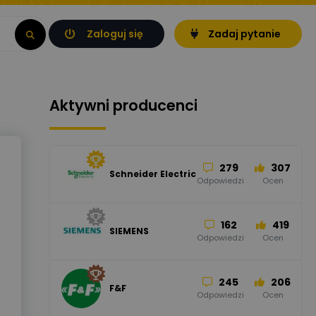
Zaloguj się
Zadaj pytanie
Aktywni producenci
279
307
Schneider Electric
Odpowiedzi
Ocen
162
419
SIEMENS
Odpowiedzi
Ocen
245
206
F&F
Odpowiedzi
Ocen