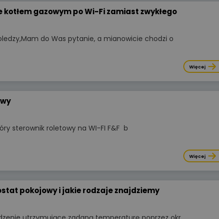
e kotłem gazowym po Wi-Fi zamiast zwykłego
koledzy,Mam do Was pytanie, a mianowicie chodzi o
Więcej
owy
tóry sterownik roletowy na WI-FI F&F b
Więcej
stat pokojowy i jakie rodzaje znajdziemy
dzenie utrzymujące zadaną temperaturę poprzez okr