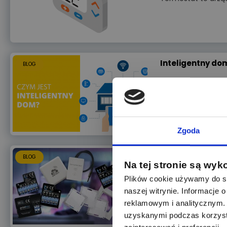
Inteligentny dom
BLOG
Czym są kontaktro
Zgoda
Zestaw SMART HO
BLOG
Na tej stronie są wyk
Plików cookie używamy do sp
Sprawdź najczęści
naszej witrynie. Informacje
reklamowym i analitycznym. 
uzyskanymi podczas korzysta