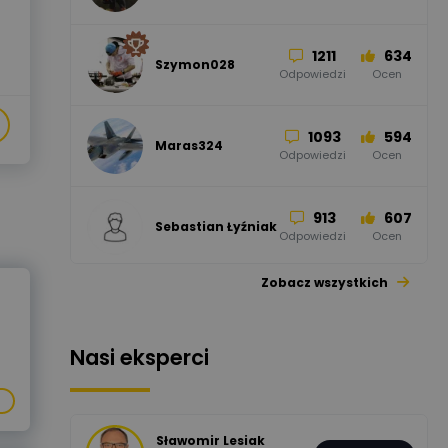
Odpowiedzi
Ocen
1211
634
Szymon028
52
45
Odpowiedzi
Ocen
WAGO
Odpowiedzi
Ocen
1093
594
Maras324
Odpowiedzi
Ocen
913
607
Sebastian Łyźniak
Odpowiedzi
Ocen
Zobacz wszystkich
1112
371
Pysiak
Odpowiedzi
Ocen
Nasi eksperci
507
971
Bartłomiej
Jaworski
Odpowiedzi
Ocen
Sławomir Lesiak