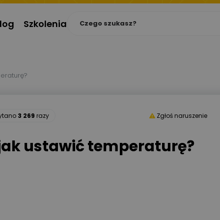
log
Szkolenia
peraturę?
zytano
3 269
razy
Zgłoś naruszenie
 jak ustawić temperaturę?