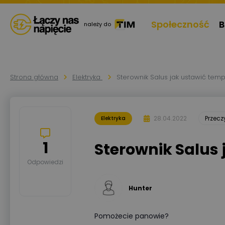
Społeczność
B
należy do
Strona główna
Elektryka
Sterownik Salus jak ustawić tem
28.04.2022
Przec
Elektryka
1
Sterownik Salus
Odpowiedzi
Hunter
Pomożecie panowie?