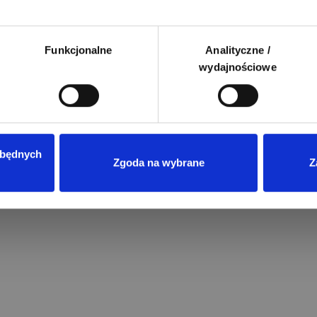
Funkcjonalne
Analityczne /
wydajnościowe
zbędnych
Przeczytano
8
ENERGIA ODNAWIALNA
Zgoda na wybrane
Z
Magazyny energii do fotowoltaik
jaki model wybrać?
Wprowadzenie rozliczeń w syste
net-billingu oraz taryf dynamicz
w Polsce sprawiło, że domowe
magazyny energii przestały być
technologiczną ciekawostką, a s