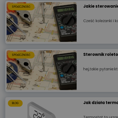
Jakie sterowani
SPOŁECZNOŚĆ
Cześć koleżanki i 
Sterownik rolet
SPOŁECZNOŚĆ
hej,takie pytanie:k
Jak działa termo
BLOG
Termostat to urzą